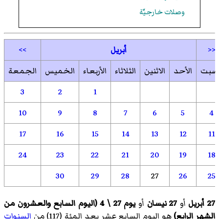
وصلات خارجيَّة
<<
أبريل
>>
لسبت
الأحد
الاثنين
الثلاثاء
الأربعاء
الخميس
الجمعة
3
2
1
10
9
8
7
6
5
4
17
16
15
14
13
12
11
24
23
22
21
20
19
18
30
29
28
27
26
25
27 أبريل
أو
27 نيسان
أو
يوم 27 \ 4 (اليوم السابع والعشرون من
الشهر الرابع)
هو اليوم السابع عشر بعد المئة (117) من
السنوات