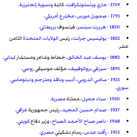
1759
-
ماري ويلستونكرافت
، كاتبة
ونسوية
إنجليزية
.
1791
-
صمويل مورس
،
مخترع
أمريكي
.
1820
-
هربرت سبنسر
، فيلسوف
بريطاني
.
1822
-
يوليسيس جرانت
، رئيس
الولايات المتحدة
الثامن
عشر.
1882
-
يوسف عبد الخالق
، خطاط وشاعر ومستشار
لبناني
.
1891
-
سيرغي بروكوفييف
، مؤلف موسيقي
روسي
.
1921
-
سامي الدروبي
،
أديب
وناقد
ومترجم
ودبلوماسي
سوري
.
1930
-
سناء جميل
، ممثلة
مصرية
.
1937
-
صدام حسين المجيد
، رئيس جمهورية
عراقي
.
1948
-
ناصر صباح الأحمد الصباح
، وزير دفاع
كويتي
.
1951
-
رأفت عدس
، رسام تشكيلي
مصري
.