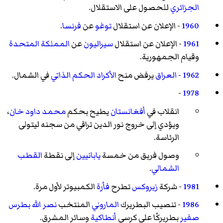
الجزائري
للحصول على الاستقلال.
1960
- الإعلان عن استقلال
توغو
عن
فرنسا
.
1961
- الإعلان عن استقلال
سيراليون
عن
المملكة المتحدة
وقيام الجمهورية.
1962
-
العراق
يرفض منح
الأكراد
الحكم الذاتي
في الشمال.
-
1978
انقلاب في
أفغانستان
يطيح بحكم
محمد داود خان
،
ويؤدي إلى خروج نور الدين تراقي من سجنه ليتولى
الرئاسة.
وصول فريق من خمسة
يابانيين
إلى نقطة
القطب
الشمالي
.
1981
- شركة
زيروكس
تطرح
فأرة
الكمبيوتر لأول مرة.
1986
- تنصيب البطريرك
الماروني
المنتخب
نصر الله بطرس
صفير
بطريركًا على كرسي
أنطاكية
وسائر المشرق.