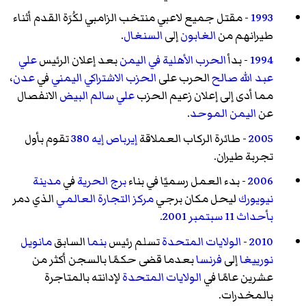
1993
- مقتل جميع لاعبي منتخب الزامبي لكُرَة القدم أثناء
طيرانهم من
الغابون
إلى
السنغال
.
1994
- بدأ
الحرب الأهلية في اليمن
بعد إعلان الرئيس
علي
عبد الله صالح
الحرب على
الحزب الاشتراكي اليمني
في
عدن
،
مما أدى إلى إعلان زعيم الحزب
علي سالم البيض
الانفصال
عن
اليمن الموحد
.
2005
- طائرة الركاب العملاقة
إيرباص إيه 380
تقوم بأول
تجربة طيران.
2006
- بدء العمل رسميًا في بناء
برج الحرية
في
مدينة
نيويورك
ليحل مكان برجي
مركز التجارة العالمي
الذي دمر
بأحداث 11 سبتمبر 2001
.
2010
-
الولايات المتحدة
تسلم رئيس
بنما
السابق
مانويل
نورييغا
إلى
فرنسا
بعدما قضى حكمًا بالسجن أكثر من
عشرين عامًا في
الولايات المتحدة
لإدانته بالمتاجرة
بالمخدرات.