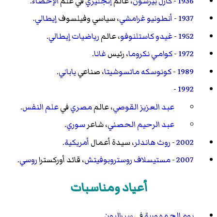
1936
-
كارل بيرسون
، عالم
إنجليزي
في علم
الإحصاء
.
1937
-
أنطونيو غرامشي
، سياسي وفيلسوف
إيطالي
.
1952
-
غيدو كاستلنوفو
، عالم
رياضيات
إيطالي
.
1972
-
كوامي نكروما
، رئيس
غانا
.
1989
-
كونوسكه ماتسوشيتا
، صناعي
ياباني
.
-
1992
عبد العزيز القوصي
، عالم
مصري
في
علم النفس
.
عبد الرحيم الحصني
، شاعر
سوري
.
2002
-
روث هاندلر
، سيدة أعمال
أمريكية
.
2007
-
مستيسلاف روستروبوفيتش
، قائد أوركسترا
روسي
.
أعياد ومناسبات
يوم الجمهورية
في
سيراليون
.