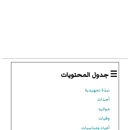
☰ جدول المحتويات
نبذة تمهيدية
أحداث
مواليد
وفيات
أعياد ومناسبات