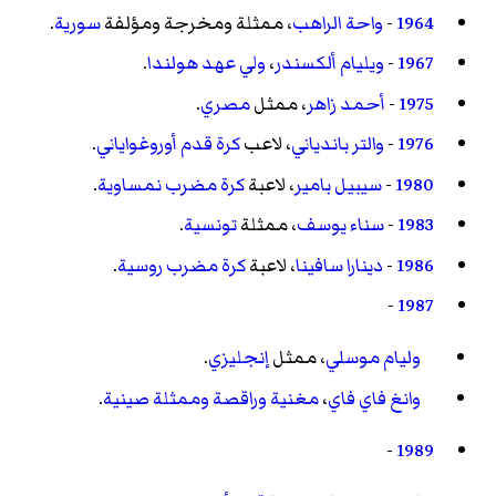
1964
-
واحة الراهب
، ممثلة ومخرجة ومؤلفة
سورية
.
1967
-
ويليام ألكسندر
،
ولي عهد
هولندا
.
1975
-
أحمد زاهر
، ممثل
مصري
.
1976
-
والتر باندياني
، لاعب
كرة قدم
أوروغواياني
.
1980
-
سيبيل بامير
، لاعبة
كرة مضرب
نمساوية
.
1983
-
سناء يوسف
، ممثلة
تونسية
.
1986
-
دينارا سافينا
، لاعبة
كرة مضرب
روسية
.
-
1987
وليام موسلي
، ممثل
إنجليزي
.
وانغ فاي فاي
،
مغنية
وراقصة
وممثلة
صينية
.
-
1989