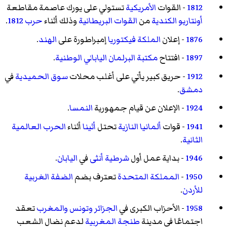
1812
- القوات
الأمريكية
تستولي على يورك عاصمة مقاطعة
أونتاريو
الكندية
من
القوات البريطانية
وذلك أثناء
حرب 1812
.
1876
- إعلان
الملكة فيكتوريا
إمبراطورة على
الهند
.
1897
- افتتاح
مكتبة البرلمان الياباني الوطنية
.
1912
- حريق كبير يأتي على أغلب محلات
سوق الحميدية
في
دمشق
.
1924
- الإعلان عن قيام جمهورية
النمسا
.
1941
- قوات
ألمانيا النازية
تحتل
أثينا
أثناء
الحرب العالمية
الثانية
.
1946
- بداية عمل أول
شرطية
أنثى
في
اليابان
.
1950
-
المملكة المتحدة
تعترف بضم
الضفة الغربية
للأردن
.
1958
- الأحزاب الكبرى في
الجزائر
وتونس
والمغرب
تعقد
اجتماعًا في مدينة
طنجة
المغربية
لدعم نضال الشعب