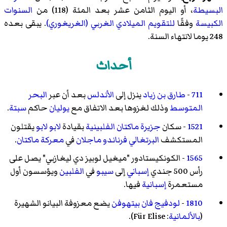
البسيطة
، أو اليوم الثامن عشر بعد المئة (118) من
السنوات
الكبيسة
وفقًا
للتقويم الميلادي الغربي (الغريغوري)
. يبقى بعده
248 يوما لانتهاء السنة.
أحداث
711
-
طارق بن زياد
ينزل إلى
الأندلس
بعد أن عبر
البحر
المتوسط
وذلك لغزوها بعد الاتفاق مع
يوليان
حاكم
سبتة
.
1521
- سكان
جزيرة ماكتان
الفلبينية
بقيادة
لابو لابو
يقتلون
المستكشف
البرتغالي
فرناندو ماجلان
في
معركة ماكتان
.
1565
- الكونكيستادور "ميغيل لوبيز دي ليغازبي" يصل على
رأس 500 جندي
إسباني
إلى
سيبو
في
الفلبين
ويؤسسون أول
مستعمرة
إسبانية
فيها.
1810
-
لودفيج فان بيتهوفن
يضع معزوفة البيانو الشهيرة
(
بالألمانية
:
Für Elise
).