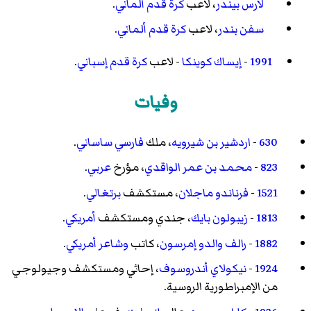
لارس بيندر
، لاعب
كرة قدم
ألماني
.
سفن بندر
، لاعب
كرة قدم
ألماني
.
1991
-
إيساك كوينكا
- لاعب
كرة قدم
إسباني
.
وفيات
630
-
اردشير بن شيرويه
، ملك
فارسي
ساساني
.
823
-
محمد بن عمر الواقدي
، مؤرخ
عربي
.
1521
-
فرناندو ماجلان
، مستكشف
برتغالي
.
1813
-
زيبولون بايك
، جندي ومستكشف
أمريكي
.
1882
-
رالف والدو إمرسون
، كاتب
وشاعر
أمريكي
.
1924
-
نيكولاي أندروسوف
، إحاثي ومستكشف وجيولوجي
من الإمبراطورية الروسية.