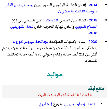
2014
- إعلان قداسة البابوين الطوباويين
يوحنا بولس الثاني
ويوحنا الثالث والعشرين
.
2018
- اتفاق بين زعيمي
الكوريتين
على السعي إلى نزع
السلاح النووي
وإعلان نهاية الحرب خلال
قمة الكوريتين
.
2018
2020
- عدد الإصابات المؤكدة
بجائحة فيروس كورونا
يتخطّى حاجز الثلاثة ملايين شخص حول العالم، من بينهم
أكثر من 211 ألف حالة وفاة وحوالي 893 ألف حالة تماثلت
للشفاء.
مواليد
طالع أيضًا
:
القائمة الكاملة لمواليد هذا اليوم
1737
-
إدوارد جيبون
، مؤرخ
إنجليزي
.