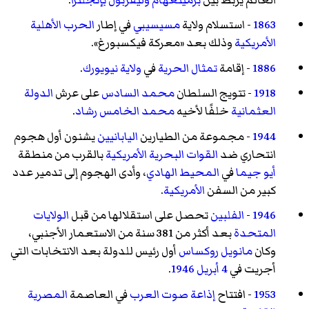
1863
- استسلام ولاية
مسيسيبي
في إطار
الحرب الأهلية
الأمريكية
وذلك بعد «معركة فيكسبورغ».
1886
- إقامة
تمثال الحرية
في
ولاية نيويورك
.
1918
- تتويج السلطان
محمد السادس
على عرش
الدولة
العثمانية
خلفًا لأخيه
محمد الخامس رشاد
.
1944
- مجموعة من الطيارين
اليابانيين
يشنون أول هجوم
انتحاري ضد
القوات البحرية الأمريكية
بالقرب من منطقة
أيو جيما
في
المحيط الهادي
، وأدى الهجوم إلى تدمير عدد
كبير من السفن
الأمريكية
.
1946
-
الفلبين
تحصل على استقلالها من قبل
الولايات
المتحدة
بعد أكثر من 381 سنة من الاستعمار الأجنبي،
وكان
مانويل روكساس
أول رئيس للدولة بعد الانتخابات التي
أجريت في
4 أبريل
1946
.
1953
- افتتاح
إذاعة صوت العرب
في العاصمة
المصرية