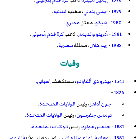
1978
-
إيميل مبينزا
، لاعب
كرة قدم
بلجيكي
.
1979
-
ريمى بندلي
، مغنية
لبنانية
.
1980
-
شيكو
، ممثل
مصري
.
1981
-
أدريتو والديمار
، لاعب
كرة قدم
أنغولي
.
1982
-
ريم هلال
، ممثلة
مصرية
.
وفيات
1541
-
بيدرو دي ألفارادو
، مستكشف
إسباني
.
-
1826
جون آدامز
، رئيس
الولايات المتحدة
.
توماس جفرسون
، رئيس
الولايات المتحدة
.
1831
-
جيمس مونرو
، رئيس
الولايات المتحدة
.
1881
-
يوهان فيلهلم سنلمان
، سياسي وفيلسوف
فنلندي
.