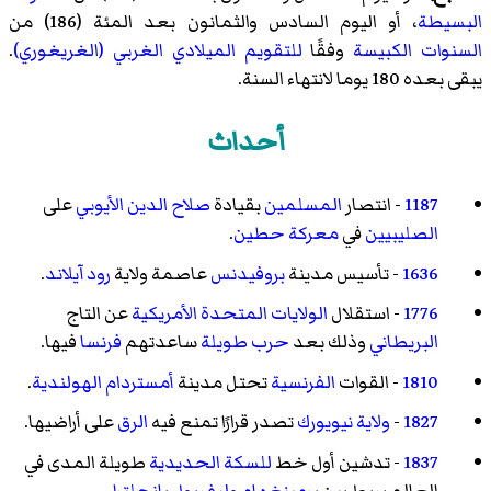
البسيطة
، أو اليوم السادس والثمانون بعد المئة (186) من
السنوات الكبيسة
وفقًا
للتقويم الميلادي الغربي (الغريغوري)
.
يبقى بعده 180 يوما لانتهاء السنة.
أحداث
1187
- انتصار
المسلمين
بقيادة
صلاح الدين الأيوبي
على
الصليبيين
في
معركة حطين
.
1636
- تأسيس مدينة
بروفيدنس
عاصمة ولاية
رود آيلاند
.
1776
- استقلال
الولايات المتحدة الأمريكية
عن التاج
البريطاني
وذلك بعد
حرب طويلة
ساعدتهم
فرنسا
فيها.
1810
- القوات
الفرنسية
تحتل مدينة
أمستردام
الهولندية
.
1827
-
ولاية نيويورك
تصدر قرارًا تمنع فيه
الرق
على أراضيها.
1837
- تدشين أول خط
للسكة الحديدية
طويلة المدى في
العالم يربط بين
برمينغهام
وليفربول
بإنجلترا
.