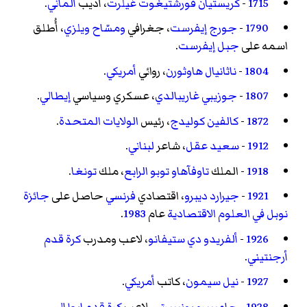
1715
-
كريستيان فورشتيغوت غيلرت
، أديب
ألماني
.
1790
-
جورج إيفرست
، جغرافي
ومسّاح
ويلزي
، أُطلق
اسمه على
جبل إيفرست
.
1804
-
ناثانيال هاوثورن
، روائي
أمريكي
.
1807
-
جوزيبي غاريبالدي
، عسكري وسياسي
إيطالي
.
1872
-
كالفين كوليدج
، رئيس
الولايات المتحدة
.
1912
-
سعيد عقل
، شاعر
لبناني
.
1918
- الملك
تاوفآهاو توبو الرابع
، ملك
تونغا
.
1921
-
جيرارد ديبرو
، اقتصادي
فرنسي
حاصل على
جائزة
نوبل في العلوم الاقتصادية
عام
1983
.
1926
-
ألفريدو دي ستيفانو
، لاعب ومدرب
كرة قدم
أرجنتيني
.
1927
-
نيل سيمون
، كاتب
أمريكي
.
1928
-
جامبييرو بونيبيرتي
، لاعب
كرة قدم
إيطالي
.