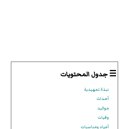
☰ جدول المحتويات
نبذة تمهيدية
أحداث
مواليد
وفيات
أعياد ومناسبات