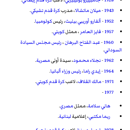
1943
-
ميلان ماتشالا
، مدرب
كرة قدم
تشيكي
.
1952
-
ألفارو أوريبي بيليث
، رئيس
كولومبيا
.
1957
-
فايز العامر
، ممثل
كويتي
.
1960
-
عبد الفتاح البرهان
،
رئيس
مجلس السيادة
السوداني
.
1962
-
نجلاء محمود
، سيدة أولى
مصرية
.
1964
-
إيدي راما
،
رئيس وزراء ألبانيا
.
1971
-
مالك القلاف
، لاعب
كرة قدم
كويتي
.
-
1977
هاني سلامة
، ممثل
مصري
.
ريما مكتبي
، إعلامية
لبنانية
.