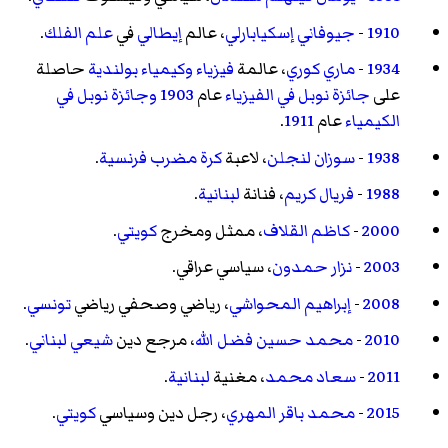
1910
-
جيوفاني إسكيابارلي
، عالم
إيطالي
في
علم الفلك
.
1934
-
ماري كوري
، عالمة
فيزياء
وكيمياء
بولندية
حاصلة
على
جائزة نوبل في الفيزياء
عام
1903
وجائزة نوبل في
الكيمياء
عام
1911
.
1938
-
سوزان لنجلن
، لاعبة
كرة مضرب
فرنسية
.
1988
-
فريال كريم
، فنانة
لبنانية
.
2000
-
كاظم القلاف
، ممثل ومخرج
كويتي
.
2003
-
نزار حمدون
، سياسي عراقي.
2008
-
إبراهيم المحواشي
، رياضي وصحفي رياضي
تونسي
.
2010
-
محمد حسين فضل الله
، مرجع دين
شيعي
لبناني
.
2011
-
سعاد محمد
، مغنية
لبنانية
.
2015
-
محمد باقر المهري
، رجل دين وسياسي
كويتي
.