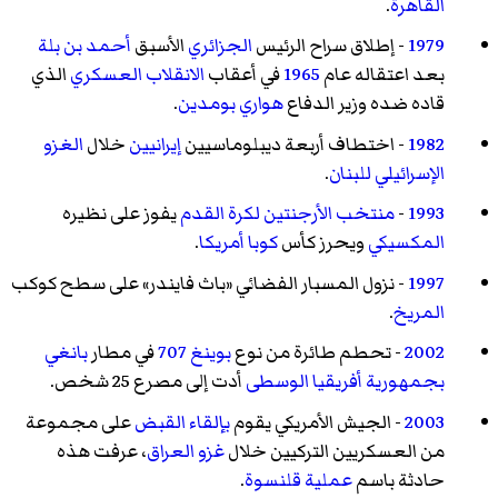
القاهرة
.
1979
- إطلاق سراح الرئيس
الجزائري
الأسبق
أحمد بن بلة
بعد اعتقاله عام
1965
في أعقاب
الانقلاب العسكري
الذي
قاده ضده وزير الدفاع
هواري بومدين
.
1982
- اختطاف أربعة ديبلوماسيين
إيرانيين
خلال
الغزو
الإسرائيلي للبنان
.
1993
-
منتخب الأرجنتين لكرة القدم
يفوز على نظيره
المكسيكي
ويحرز كأس
كوبا أمريكا
.
1997
- نزول المسبار الفضائي «باث فايندر» على سطح كوكب
المريخ
.
2002
- تحطم طائرة من نوع
بوينغ 707
في مطار
بانغي
بجمهورية أفريقيا الوسطى
أدت إلى مصرع 25 شخص.
2003
- الجيش الأمريكي يقوم
بإلقاء القبض
على مجموعة
من العسكريين التركيين خلال
غزو العراق
، عرفت هذه
حادثة باسم
عملية قلنسوة
.