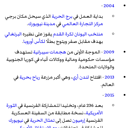
-
2004
بداية العمل في
برج الحرية
الذي سيحل مكان برجي
مركز التجارة العالمي
في
مدينة نيويورك
.
منتخب اليونان لكرة القدم
يفوز على نظيره
البرتغالي
بهدف مقابل صفر ويتوج بطلًا
لكأس أوروبا
.
2009
- الموجة الأولى من
هجمات سيبرانية
تستهدف
مؤسسات حكومية ومالية ووكالات أنباء في كوريا الجنوبية
والولايات المتحدة.
2013
- افتتاح
لندن أري
، وهي أكبر مزرعة
رياح بحرية
في
العالم.
-
2015
بعد 236 عام، وتخليدا للمشاركة الفرنسية في
الثورة
الأمريكية
، نسخة مطابقة من السفينة العسكرية
الفرنسية
إرميون
تصل إلى
تمثال الحرية
في
نيويورك
للمشاركة في احتفالات
يوم الاستقلال الأمريكي
.