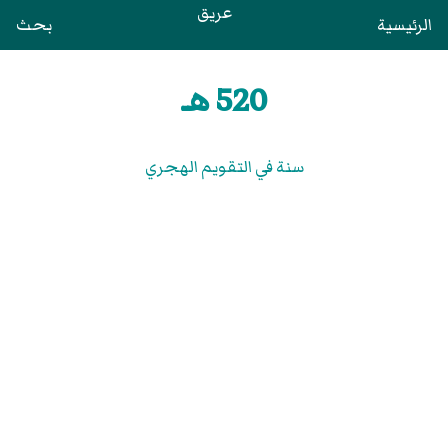
عريق
الرئيسية
بحث
520 هـ
سنة في التقويم الهجري