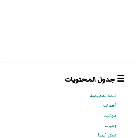
☰ جدول المحتويات
نبذة تمهيدية
أحداث
مواليد
وفيات
انظر أيضاً