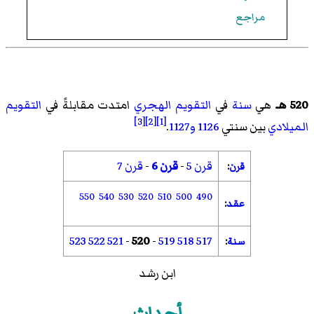
مراجع
520 هـ
هي
سنة
في
التقويم الهجري
امتدت مقابلةً في
التقويم
[3]
[2]
[1]
الميلادي
بين سنتي
1126
و1127
.
قرن 5
-
قرن 6
-
قرن 7
قرن
:
550
540
530
520
510
500
490
عقد
:
523
522
521
-
520
-
519
518
517
سنة
:
ابن رشد
أحداث