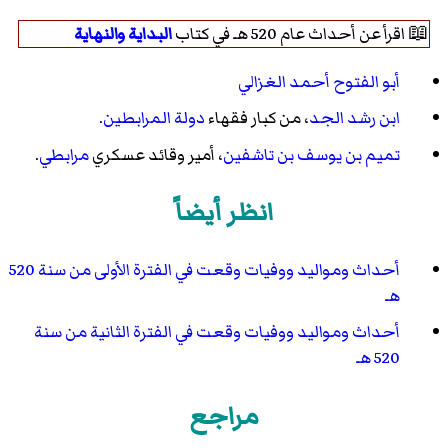
📖 اقرأ عن أحداث عام 520 هـ في كتاب
البداية والنهاية
أبو الفتوح أحمد الغزالي
ابن رشد الجد
، من كبار فقهاء
دولة المرابطين
.
تميم بن يوسف بن تاشفين
، أمير وقائد عسكري
مرابطي
.
انظر أيضاً
أحداث ومواليد ووفيات وقعت في الفترة الأولى من سنة 520
هـ
أحداث ومواليد ووفيات وقعت في الفترة الثانية من سنة
520 هـ
مراجع