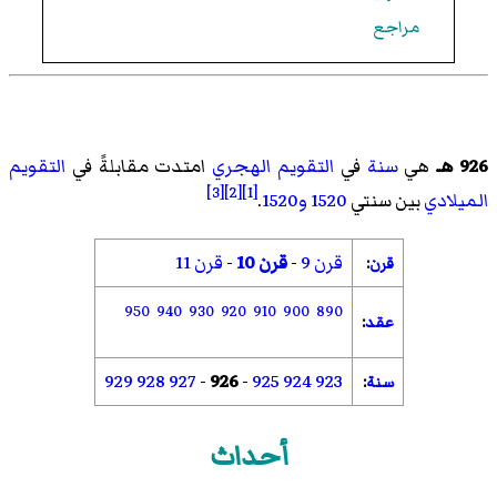
مراجع
926 هـ
هي
سنة
في
التقويم الهجري
امتدت مقابلةً في
التقويم
[3]
[2]
[1]
الميلادي
بين سنتي
1520
و1520
.
قرن 9
-
قرن 10
-
قرن 11
قرن
:
950
940
930
920
910
900
890
عقد
:
929
928
927
-
926
-
925
924
923
سنة
:
أحداث