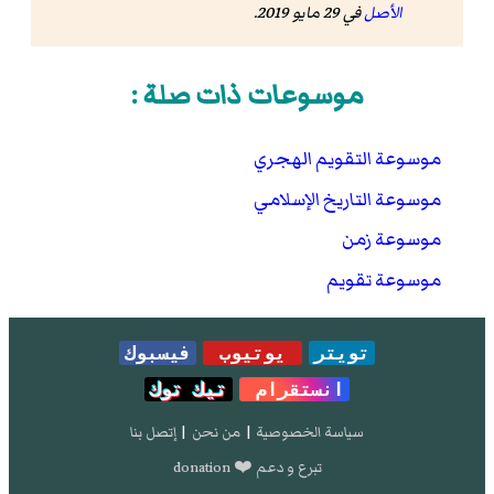
الأصل
في 29 مايو 2019.
موسوعات ذات صلة :
موسوعة التقويم الهجري
موسوعة التاريخ الإسلامي
موسوعة زمن
موسوعة تقويم
تويتر
يوتيوب
فيسبوك
انستقرام
تيك توك
سياسة الخصوصية
|
من نحن
|
إتصل بنا
تبرع و دعم ❤️ donation