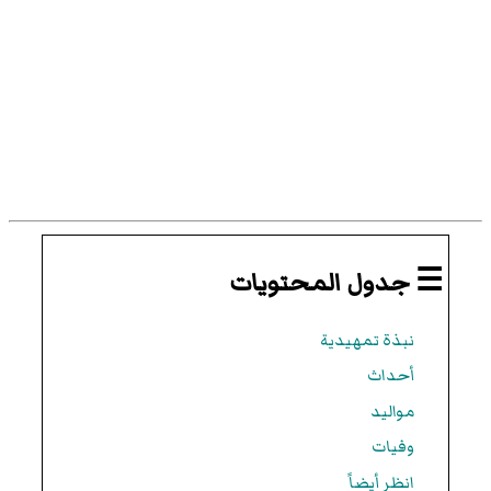
☰ جدول المحتويات
نبذة تمهيدية
أحداث
مواليد
وفيات
انظر أيضاً