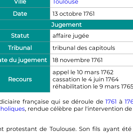
Ville
Toulouse
Date
13 octobre 1761
Jugement
Statut
affaire jugée
Tribunal
tribunal des capitouls
te du jugement
18 novembre 1761
appel le
10 mars 1762
Recours
cassation le
4 juin 1764
réhabilitation le
9 mars 176
diciaire française qui se déroule de
1761
à
17
tholiques
, rendue célèbre par l'intervention d
 protestant de Toulouse. Son fils ayant ét