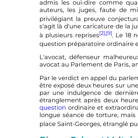
admis les ouï-dire comme quar
auteurs, les juges, faute de mi
privilégiant la preuve conjectur
s'agit là d'une caricature de la ju
[2]
,
[9]
à plusieurs reprises
. Le
18 
question préparatoire ordinaire e
L'avocat, défenseur malheureu
avocat au Parlement de Paris, a
Par le verdict en appel du parl
être exposé deux heures sur un
par une indulgence de dernièr
étranglement après deux heures d
question
ordinaire et extraordina
longue séance de torture, mais 
place Saint-Georges, étranglé pu