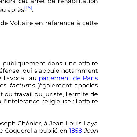
ndra cet arrêt de réhabilitation
[16]
eu après
.
de Voltaire en référence à cette
er publiquement dans une affaire
 défense, qui s'appuie notamment
de l'avocat au
parlement de Paris
des
factums
(également appelés
it du travail du juriste, l'ermite de
l'intolérance religieuse
: l'affaire
-Joseph Chénier, à Jean-Louis Laya
se Coquerel a publié en
1858
Jean