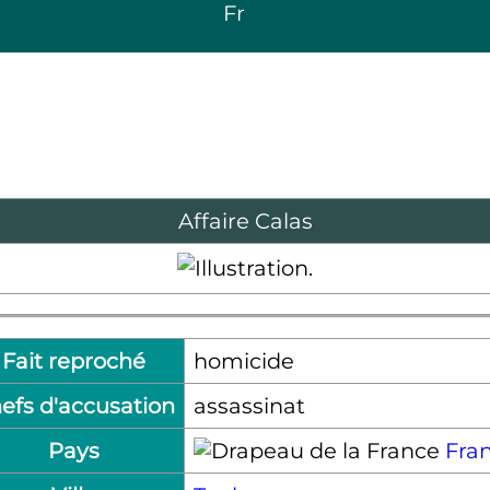
Fr
Affaire Calas
Fait reproché
homicide
efs d'accusation
assassinat
Pays
Fra