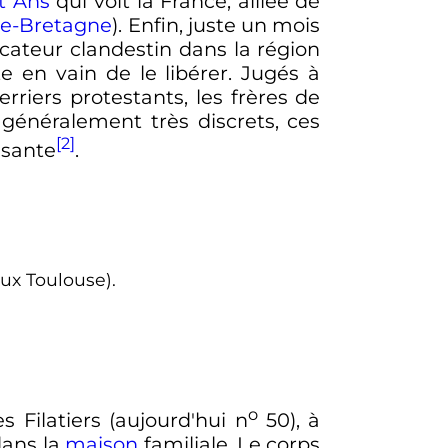
t Ans
qui voit la France, alliée de
e-Bretagne
). Enfin, juste un mois
icateur clandestin dans la région
e en vain de le libérer. Jugés à
riers protestants, les frères de
t généralement très discrets, ces
[2]
ssante
.
ux Toulouse).
o
s Filatiers (aujourd'hui
n
50
), à
dans la
maison
familiale. Le corps