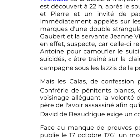
est découvert à
22
h
, après le s
et Pierre et un invité de pa
Immédiatement appelés sur les 
marques d'une double strangul
Gaubert et la servante Jeanne Vi
en effet, suspecte, car celle-ci r
Antoine pour camoufler le suicid
suicidés, «
être traîné sur la clai
campagne sous les lazzis de la po
Mais les Calas, de confession pr
Confrérie de pénitents blancs, c
voisinage alléguant la volonté 
père de l'avoir assassiné afin qu'i
David de Beaudrigue exige un 
Face au manque de preuves pour
publie le
17 octobre 1761
un moni