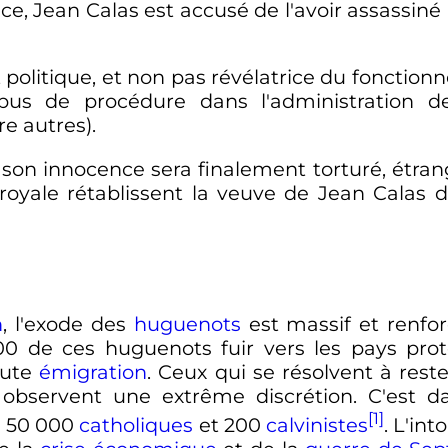
ace, Jean Calas est accusé de l'avoir assass
t politique, et non pas révélatrice du fonction
us de procédure dans l'administration d
re autres).
son innocence sera finalement torturé, étrang
royale rétablissent la veuve de Jean Calas da
n
, l'exode des
huguenots
est massif et renfo
00
de ces huguenots fuir vers les pays prot
oute
émigration
. Ceux qui se résolvent à rest
 observent une extrême discrétion. C'est d
[1]
n
50 000
catholiques
et 200
calvinistes
. L'in