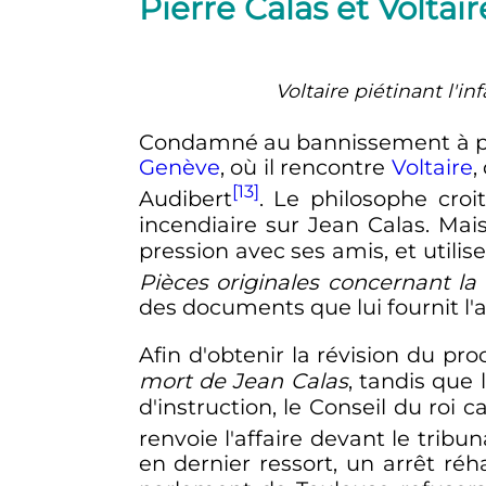
Pierre Calas et Voltair
Voltaire piétinant l'i
Condamné au bannissement à p
Genève
, où il rencontre
Voltaire
,
[13]
Audibert
. Le philosophe croi
incendiaire sur Jean Calas. Mai
pression avec ses amis, et utilis
Pièces originales concernant la
des documents que lui fournit l
Afin d'obtenir la révision du pro
mort de Jean Calas
, tandis que 
d'instruction, le Conseil du roi 
renvoie l'affaire devant le tribu
en dernier ressort, un arrêt réh