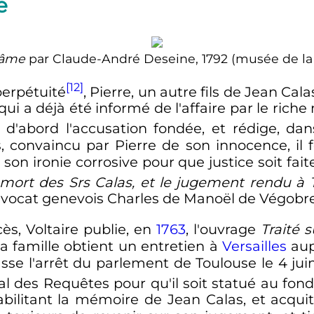
e
nfâme
par Claude-André Deseine, 1792 (musée de la 
[12]
erpétuité
, Pierre, un autre fils de Jean Calas
 qui a déjà été informé de l'affaire par le rich
t d'abord l'accusation fondée, et rédige, d
s, convaincu par Pierre de son innocence, il
e son ironie corrosive pour que justice soit fai
 mort des Srs Calas, et le jugement rendu à 
'avocat genevois Charles de Manoël de Végobre
cès, Voltaire publie, en
1763
, l'ouvrage
Traité s
la famille obtient un entretien à
Versailles
aup
casse l'arrêt du parlement de Toulouse le
4 jui
nal des Requêtes pour qu'il soit statué au fon
abilitant la mémoire de Jean Calas, et acqui