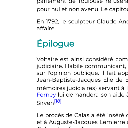
parlement de Toulouse refusera 
pour nul et non avenu. Le capitou
En 1792, le sculpteur Claude-An
affaire.
Épilogue
Voltaire est ainsi considéré co
judiciaire. Habile communicant,
sur l'opinion publique. Il fait 
Jean-Baptiste-Jacques Élie de 
mémoires judiciaires) servant à
Ferney
lui demandera son aide à 
[18]
Sirven
.
Le procès de Calas a été inséré 
et à Auguste-Jacques Lemierre d