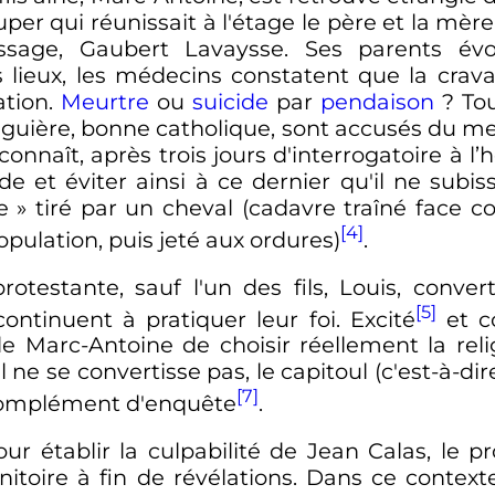
ouper qui réunissait à l'étage le père et la mèr
ssage, Gaubert Lavaysse. Ses parents év
lieux, les médecins constatent que la cra
ation.
Meurtre
ou
suicide
par
pendaison
? Tou
guière, bonne catholique, sont accusés du meurt
econnaît, après trois jours d'interrogatoire à l’
e et éviter ainsi à ce dernier qu'il ne subiss
e
» tiré par un cheval (cadavre traîné face con
[4]
pulation, puis jeté aux ordures)
.
otestante, sauf l'un des fils, Louis, convert
[5]
ontinuent à pratiquer leur foi. Excité
et c
de Marc-Antoine de choisir réellement la rel
l ne se convertisse pas, le capitoul (c'est-à-di
[7]
complément d'enquête
.
 établir la culpabilité de Jean Calas, le p
toire à fin de révélations. Dans ce context