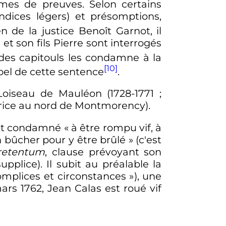
mes de preuves. Selon certains
indices légers) et présomptions,
ien de la justice Benoît Garnot, il
et son fils Pierre sont interrogés
l des capitouls les condamne à la
[10]
ppel de cette sentence
.
Loiseau de Mauléon (1728-1771
;
-Brice au nord de Montmorency).
est condamné
« à être rompu vif, à
un bûcher pour y être brûlé »
(c'est
retentum
, clause prévoyant son
pplice). Il subit au préalable la
complices et circonstances »
), une
ars 1762
, Jean Calas est roué vif