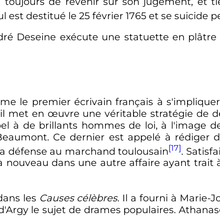
toujours de revenir sur son jugement, et tie
l est destitué le
25 février 1765
et se suicide p
dré Deseine exécute une statuette en plâtre 
mme le premier écrivain français à s'impliqu
 il met en œuvre une véritable stratégie de
appel à de brillants hommes de loi, à l'image 
Beaumont. Ce dernier est appelé à rédiger 
[17]
 la défense au marchand toulousain
. Satisfa
nouveau dans une autre affaire ayant trait à 
dans les
Causes célèbres
. Il a fourni à Marie
'Argy le sujet de drames populaires. Athana