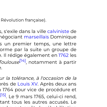
Révolution française).
, s'exile dans la ville
calviniste
de
e négociant
marseillais
Dominique
ans un premier temps, une lettre
 forme par la suite un groupe de
te. Il rédige également en
1762
les
[14]
Toulouse
, notamment à partir
.
ur la tolérance, à l'occasion de la
rès de
Louis
XV
. Après deux ans
n 1764
pour vice de procédure et
[15]
d
. Le
9 mars 1765
, celui-ci rend,
ttant tous les autres accusés. Le