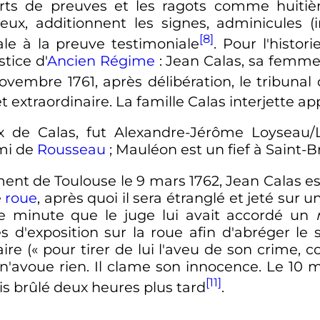
ts de preuves et les ragots comme huitiè
eux, additionnent les signes, adminicules (
[8]
ale à la preuve testimoniale
. Pour l'histor
stice d'
Ancien Régime
: Jean Calas, sa femme 
novembre 1761
, après délibération, le tribuna
t extraordinaire. La famille Calas interjette a
x de Calas, fut Alexandre-Jérôme Loyseau/
mi de
Rousseau
; Mauléon est un fief à Saint
ement de Toulouse le
9 mars 1762
, Jean Calas 
e
roue
, après quoi il sera étranglé et jeté sur 
e minute que le juge lui avait accordé un
'exposition sur la roue afin d'abréger le su
ire (
« pour tirer de lui l'aveu de son crime, 
n'avoue rien. Il clame son innocence. Le
10 m
[11]
is brûlé deux heures plus tard
.