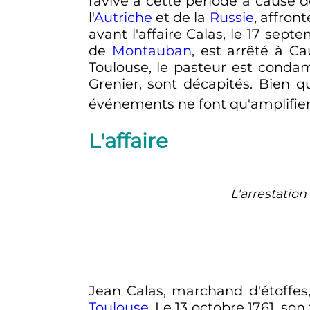
ravive à cette période à cause 
l'
Autriche
et de la
Russie
, affron
avant l'affaire Calas, le
17 septe
de
Montauban
, est arrêté à C
Toulouse, le pasteur est condam
Grenier, sont décapités. Bien qu
événements ne font qu'amplifie
L'affaire
L'arrestation
Jean Calas, marchand d'étoffes
Toulouse
. Le
13 octobre 1761
, son