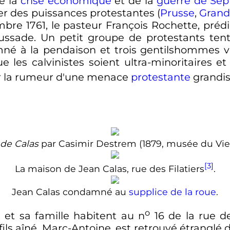
de la
crise économique
et de la
guerre de Sep
ter des puissances protestantes (
Prusse
,
Grand
mbre 1761
, le pasteur François Rochette, préd
aussade. Un petit groupe de protestants tent
né à la pendaison et trois gentilshommes ver
e les calvinistes soient ultra-minoritaires e
r la rumeur d'une menace
protestante
grandi
 de Calas
par Casimir Destrem (1879, musée du Vie
[3]
La maison de Jean Calas, rue des Filatiers
.
Jean Calas condamné au
supplice de la roue
.
o
, et sa famille habitent au
n
16
de la rue de
 fils aîné, Marc-Antoine, est retrouvé étranglé 