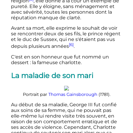
religion
, elle donne à la cour un exemple de
pureté. Elle y éloigne, sans ménagement et
avec sévérité, toutes les personnes dont la
réputation manque de clarté.
Avant sa mort, elle exprime le souhait de voir
se rencontrer deux de ses fils, le prince régent
et le duc de Sussex, qui ne s'étaient pas vus
[6]
depuis plusieurs années
.
C'est en son honneur que fut nommé un
dessert
: la fameuse charlotte.
La maladie de son mari
Portrait par
Thomas Gainsborough
(1781).
Au début de sa maladie, George III fut confié
aux soins de sa femme, qui ne pouvait pas
elle-même lui rendre visite très souvent, en
raison de son comportement erratique et de
ses accès de violence. Cependant, Charlotte
continua de soutenir son mari alors que sa