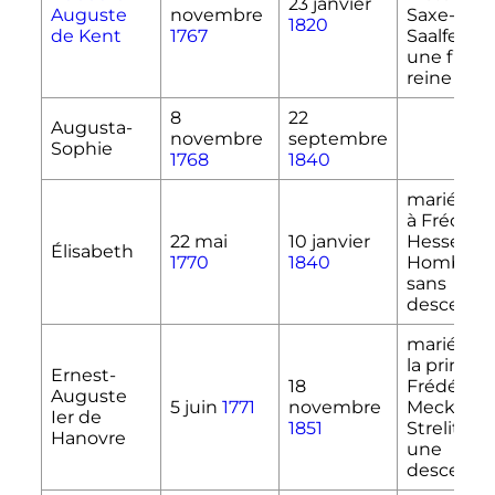
23 janvier
Auguste
novembre
Saxe-Cob
1820
de Kent
1767
Saalfeld
;
une fille (l
reine
Vict
8
22
Augusta-
novembre
septembre
Sophie
1768
1840
mariée en 
à Frédéric
22 mai
10 janvier
Hesse-
Élisabeth
1770
1840
Hombour
sans
descenda
marié en 1
la princes
Ernest-
18
Frédériqu
Auguste
5 juin
1771
novembre
Mecklemb
Ier de
1851
Strelitz
; 
Hanovre
une
descenda