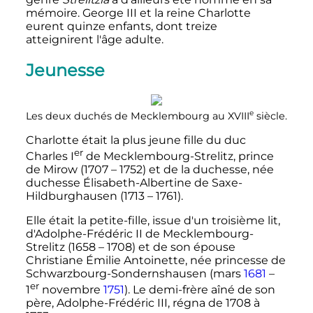
mémoire. George III et la reine Charlotte
eurent quinze enfants, dont treize
atteignirent l'âge adulte.
Jeunesse
e
Les deux duchés de Mecklembourg au
XVIII
siècle
.
Charlotte était la plus jeune fille du duc
er
Charles
I
de Mecklembourg-Strelitz, prince
de Mirow (1707 – 1752) et de la duchesse, née
duchesse Élisabeth-Albertine de Saxe-
Hildburghausen (1713 – 1761).
Elle était la petite-fille, issue d'un troisième lit,
d'Adolphe-Frédéric II de Mecklembourg-
Strelitz (1658 – 1708) et de son épouse
Christiane Émilie Antoinette, née princesse de
Schwarzbourg-Sondernshausen (mars
1681
–
er
1
novembre
1751
). Le demi-frère aîné de son
père, Adolphe-Frédéric III, régna de 1708 à