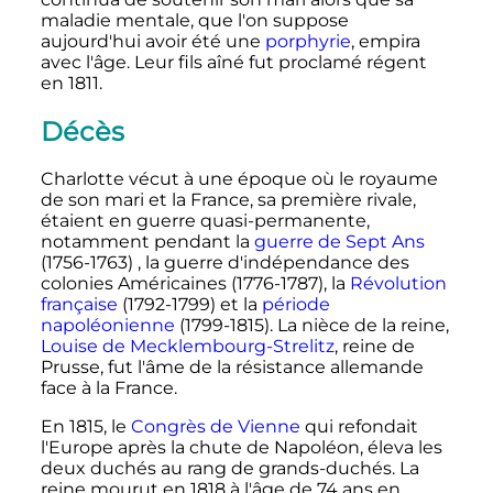
maladie mentale, que l'on suppose
aujourd'hui avoir été une
porphyrie
, empira
avec l'âge. Leur fils aîné fut proclamé régent
en 1811.
Décès
Charlotte vécut à une époque où le royaume
de son mari et la France, sa première rivale,
étaient en guerre quasi-permanente,
notamment pendant la
guerre de Sept Ans
(1756-1763) , la guerre d'indépendance des
colonies Américaines (1776-1787), la
Révolution
française
(1792-1799) et la
période
napoléonienne
(1799-1815). La nièce de la reine,
Louise de Mecklembourg-Strelitz
, reine de
Prusse, fut l'âme de la résistance allemande
face à la France.
En 1815, le
Congrès de Vienne
qui refondait
l'Europe après la chute de Napoléon, éleva les
deux duchés au rang de grands-duchés. La
reine mourut en 1818 à l'âge de 74 ans en