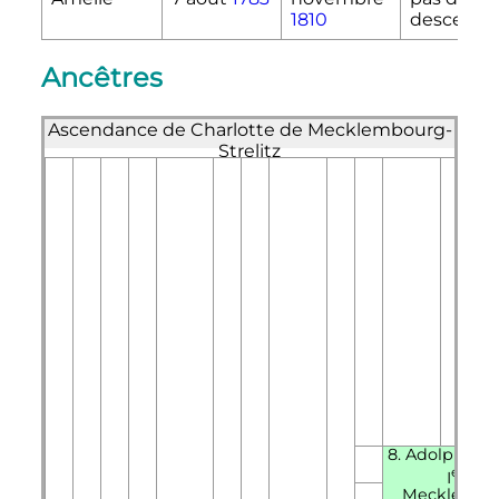
1810
descenda
Ancêtres
Ascendance de Charlotte de Mecklembourg-
Strelitz
8. Adolphe-Fr
er
I
de
Mecklembo