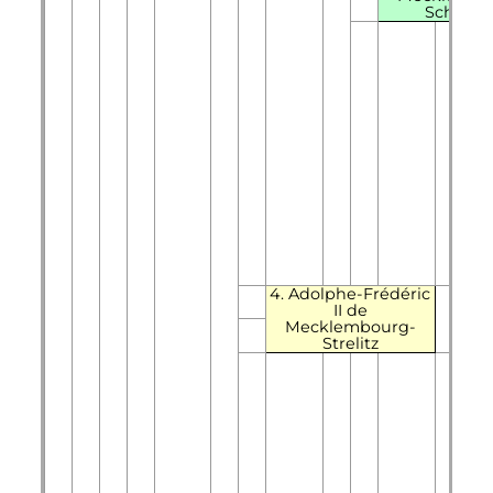
Schweri
4. Adolphe-Frédéric
II de
Mecklembourg-
Strelitz