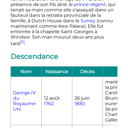
présence de son fils aîné, le
prince-régent
, qui
tenait sa main comme elle s'asseyait dans un
fauteuil dans la retraite provinciale de la
famille, à Dutch House dans le
Surrey
(connu
maintenant comme Kew Palace). Elle fut
enterrée à la chapelle Saint-Georges à
Windsor. Son mari mourut deux ans plus
[7]
tard
.
Descendance
Nom
Naissance
Décès
Note
marié en 1
la princes
George IV
Caroline 
du
12 août
26 juin
Brunswic
Royaume-
1762
1830
eurent une
Uni
(la prince
Charlotte
Galles)