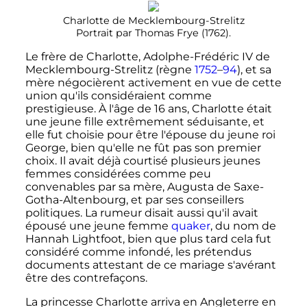
Charlotte de Mecklembourg-Strelitz
Portrait par Thomas Frye (1762).
Le frère de Charlotte, Adolphe-Frédéric IV de
Mecklembourg-Strelitz (règne
1752
–
94
), et sa
mère négocièrent activement en vue de cette
union qu'ils considéraient comme
prestigieuse.
À l'âge de 16 ans, Charlotte était
une jeune fille extrêmement séduisante
, et
elle fut choisie pour être l'épouse du jeune roi
George, bien qu'elle ne fût pas son premier
choix. Il avait déjà courtisé plusieurs jeunes
femmes considérées comme peu
convenables par sa mère, Augusta de Saxe-
Gotha-Altenbourg, et par ses conseillers
politiques. La rumeur disait aussi qu'il avait
épousé une jeune femme
quaker
, du nom de
Hannah Lightfoot, bien que plus tard cela fut
considéré comme infondé, les prétendus
documents attestant de ce mariage s'avérant
être des contrefaçons.
La princesse Charlotte arriva en Angleterre en