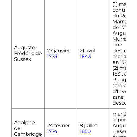
(1) marié 
contraven
du Royal
Marriages
de 1772, à
Augusta
Murray
; 
une
Auguste-
27 janvier
21 avril
descenda
Frédéric de
1773
1843
mariage 
Sussex
en 1794
(2) marié 
1831, à Cec
Buggins (
tard duch
d'Inverne
sans
descenda
marié en 1
la princes
Adolphe
24 février
8 juillet
Augusta 
de
1774
1850
Hesse-Cas
Cambridge