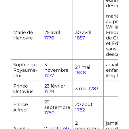
eurent u
descenda
mariée en 
au prince
William
Marie de
25 avril
30 avril
Frederick
Hanovre
1776
1857
de Glouce
et Édimb
sans
descenda
Sophie du
3
aurait eu 
27 mai
Royaume-
novembre
enfant
1848
Uni
1777
illégitime
Prince
23 février
3 mai
1783
Octavius
1779
22
Prince
20 août
septembre
Alfred
1782
1780
2
jamais ma
Amélie
7 août
1783
novembre
pas de