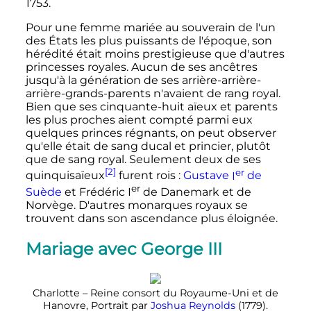
1753.
Pour une femme mariée au souverain de l'un
des États les plus puissants de l'époque, son
hérédité était moins prestigieuse que d'autres
princesses royales. Aucun de ses ancêtres
jusqu'à la génération de ses arrière-arrière-
arrière-grands-parents n'avaient de rang royal.
Bien que ses cinquante-huit aïeux et parents
les plus proches aient compté parmi eux
quelques princes régnants, on peut observer
qu'elle était de sang ducal et princier, plutôt
que de sang royal. Seulement deux de ses
[2]
er
quinquisaïeux
furent rois
:
Gustave
I
de
er
Suède
et Frédéric
I
de Danemark et de
Norvège. D'autres monarques royaux se
trouvent dans son ascendance plus éloignée.
Mariage avec George III
Charlotte – Reine consort du Royaume-Uni et de
Hanovre, Portrait par
Joshua Reynolds
(1779).