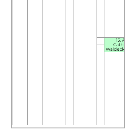
15. Améli
Catherine
Waldeck-Eis