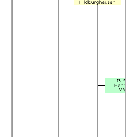
Hildburghausen
13. Sophi
Henriette
Waldec