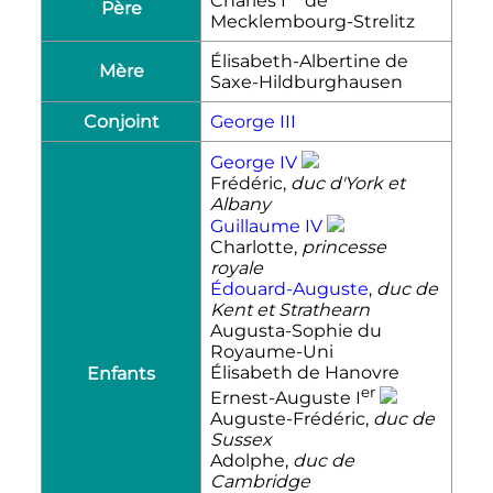
Charles
I
de
Père
Mecklembourg-Strelitz
Élisabeth-Albertine de
Mère
Saxe-Hildburghausen
Conjoint
George III
George IV
Frédéric,
duc d'York et
Albany
Guillaume
IV
Charlotte,
princesse
royale
Édouard-Auguste
,
duc de
Kent et Strathearn
Augusta-Sophie du
Royaume-Uni
Élisabeth de Hanovre
Enfants
er
Ernest-Auguste
I
Auguste-Frédéric,
duc de
Sussex
Adolphe,
duc de
Cambridge