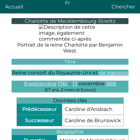
Fr
Accueil
Chercher
Charlotte de Mecklembourg-Strelitz
Portrait de la reine Charlotte par Benjamin
West.
Titre
Reine consort du Royaume-Uni et
de Hanovre
8 septembre
1761
–
17
novembre
1818
(
57 ans, 2 mois et 9 jours
)
Données clés
Prédécesseur
Caroline d'Ansbach
Successeur
Caroline de Brunswick
Biographie