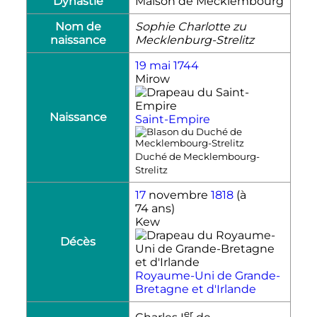
Dynastie
Maison de Mecklembourg
Nom de
Sophie Charlotte zu
naissance
Mecklenburg-Strelitz
19 mai
1744
Mirow
Naissance
Saint-Empire
Duché de Mecklembourg-
Strelitz
17
novembre
1818
(à
74 ans)
Kew
Décès
Royaume-Uni de Grande-
Bretagne et d'Irlande
er