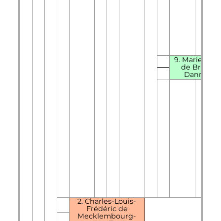
9. Marie-Cat
de Brunsw
Dannenb
2. Charles-Louis-
Frédéric de
Mecklembourg-