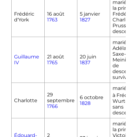
marié en 1
la princes
Frédéric
16 août
5 janvier
Frédériqu
d'York
1763
1827
Charlotte
Prusse
; s
descenda
marié en 1
Adélaïde 
Saxe-
Guillaume
21 août
20 juin
Meininge
IV
1765
1837
de
descenda
survivant
mariée en
29
à Frédéri
6 octobre
Charlotte
septembre
Wurtemb
1828
1766
sans
descenda
marié en 1
la princes
Édouard-
2
Victoire d