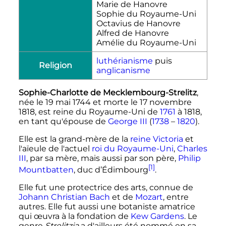
Marie de Hanovre
Sophie du Royaume-Uni
Octavius de Hanovre
Alfred de Hanovre
Amélie du Royaume-Uni
luthérianisme
puis
Religion
anglicanisme
Sophie-Charlotte de Mecklembourg-Strelitz
,
née le
19 mai 1744
et morte le
17 novembre
1818
, est reine du Royaume-Uni de
1761
à 1818,
en tant qu'épouse de
George
III
(
1738
–
1820
).
Elle est la grand-mère de la
reine Victoria
et
l'aïeule de l'actuel
roi du Royaume-Uni
,
Charles
III
, par sa mère, mais aussi par son père,
Philip
[1]
Mountbatten
, duc d’Édimbourg
.
Elle fut une protectrice des arts, connue de
Johann Christian Bach
et de
Mozart
, entre
autres. Elle fut aussi une botaniste amatrice
qui œuvra à la fondation de
Kew Gardens
. Le
genre
Strelitzia
a d'ailleurs été nommé en sa