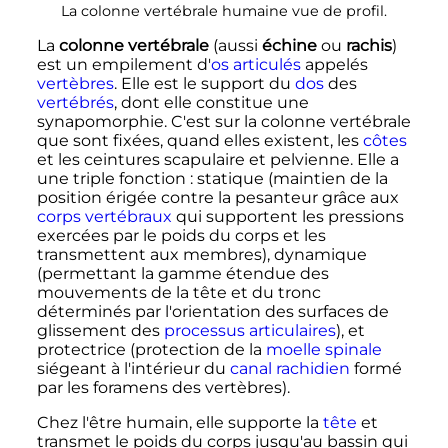
La colonne vertébrale humaine vue de profil.
La
colonne vertébrale
(aussi
échine
ou
rachis
)
est un empilement d'
os
articulés
appelés
vertèbres
. Elle est le support du
dos
des
vertébrés
, dont elle constitue une
synapomorphie. C'est sur la colonne vertébrale
que sont fixées, quand elles existent, les
côtes
et les ceintures scapulaire et pelvienne. Elle a
une triple fonction
: statique (maintien de la
position érigée contre la pesanteur grâce aux
corps vertébraux
qui supportent les pressions
exercées par le poids du corps et les
transmettent aux membres), dynamique
(permettant la gamme étendue des
mouvements de la tête et du tronc
déterminés par l'orientation des surfaces de
glissement des
processus articulaires
), et
protectrice (protection de la
moelle spinale
siégeant à l'intérieur du
canal rachidien
formé
par les foramens des vertèbres).
Chez l'être humain, elle supporte la
tête
et
transmet le poids du corps jusqu'au bassin qui