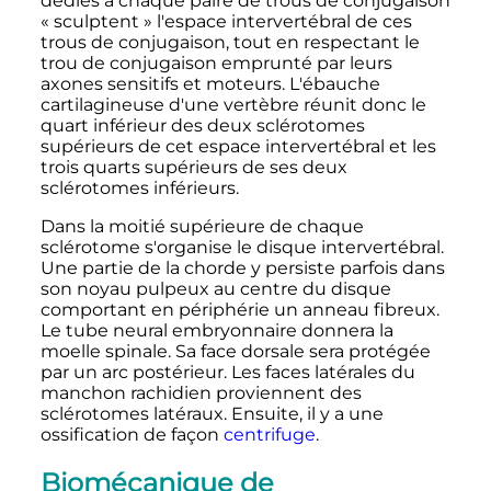
dédiés à chaque paire de trous de conjugaison
«
sculptent
» l'espace intervertébral de ces
trous de conjugaison, tout en respectant le
trou de conjugaison emprunté par leurs
axones sensitifs et moteurs. L'ébauche
cartilagineuse d'une vertèbre réunit donc le
quart inférieur des deux sclérotomes
supérieurs de cet espace intervertébral et les
trois quarts supérieurs de ses deux
sclérotomes inférieurs.
Dans la moitié supérieure de chaque
sclérotome s'organise le disque intervertébral.
Une partie de la chorde y persiste parfois dans
son noyau pulpeux au centre du disque
comportant en périphérie un anneau fibreux.
Le tube neural embryonnaire donnera la
moelle spinale. Sa face dorsale sera protégée
par un arc postérieur. Les faces latérales du
manchon rachidien proviennent des
sclérotomes latéraux. Ensuite, il y a une
ossification de façon
centrifuge
.
Biomécanique de