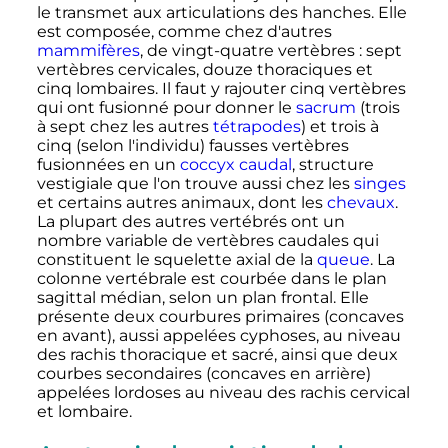
le transmet aux articulations des hanches. Elle
est composée, comme chez d'autres
mammifères
, de vingt-quatre vertèbres
: sept
vertèbres cervicales, douze thoraciques et
cinq lombaires. Il faut y rajouter cinq vertèbres
qui ont fusionné pour donner le
sacrum
(trois
à sept chez les autres
tétrapodes
) et trois à
cinq (selon l'individu) fausses vertèbres
fusionnées en un
coccyx
caudal
, structure
vestigiale que l'on trouve aussi chez les
singes
et certains autres animaux, dont les
chevaux
.
La plupart des autres vertébrés ont un
nombre variable de vertèbres caudales qui
constituent le squelette axial de la
queue
. La
colonne vertébrale est courbée dans le plan
sagittal médian, selon un plan frontal. Elle
présente deux courbures primaires (concaves
en avant), aussi appelées cyphoses, au niveau
des rachis thoracique et sacré, ainsi que deux
courbes secondaires (concaves en arrière)
appelées lordoses au niveau des rachis cervical
et lombaire.