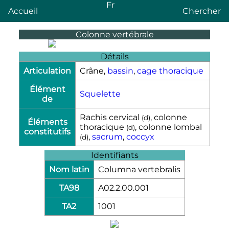
Fr
Accueil
Chercher
Colonne vertébrale
Détails
Articulation
Crâne,
bassin
,
cage thoracique
Élément
Squelette
de
Rachis cervical
, colonne
(
d
)
Éléments
thoracique
, colonne lombal
(
d
)
constitutifs
,
sacrum
,
coccyx
(
d
)
Identifiants
Nom latin
Columna vertebralis
TA98
A02.2.00.001
TA2
1001