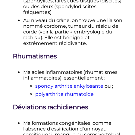
(spondylites, rares), des disques (discites)
ou des deux (spondylodiscites,
fréquentes)
Au niveau du crâne, on trouve une liaison
nommé cordome, tumeur du résidu de
corde (voir la partie «
embryologie du
rachis
»). Elle est bénigne et
extrêmement récidivante.
Rhumatismes
Maladies inflammatoires (rhumatismes
inflammatoires), essentiellement
:
spondylarthrite ankylosante
ou
;
polyarthrite rhumatoïde
Déviations rachidiennes
Malformations congénitales, comme
l'absence d'ossification d'un noyau
somitique
: il manque au corps vertébral