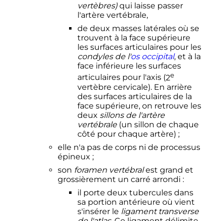
vertèbres)
qui laisse passer
l'artère vertébrale,
de deux masses latérales où se
trouvent à la face supérieure
les surfaces articulaires pour les
condyles de l'
os occipital
, et à la
face inférieure les surfaces
e
articulaires pour l'axis (
2
vertèbre
cervicale). En arrière
des surfaces articulaires de la
face supérieure, on retrouve les
deux
sillons de l'artère
vertébrale
(un sillon de chaque
côté pour chaque artère)
;
elle n'a pas de corps ni de processus
épineux
;
son
foramen vertébral
est grand et
grossièrement un carré arrondi
:
il porte deux tubercules dans
sa portion antérieure où vient
s'insérer le
ligament transverse
de l'atlas
. Ce ligament délimite