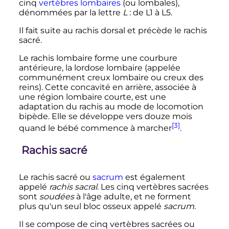
cinq
vertèbres lombaires
(ou lombales),
dénommées par la lettre
L
: de L1 à L5.
Il fait suite au rachis dorsal et précède le rachis
sacré.
Le rachis lombaire forme une courbure
antérieure, la lordose lombaire (appelée
communément creux lombaire ou creux des
reins). Cette concavité en arrière, associée à
une région lombaire courte, est une
adaptation du rachis au mode de locomotion
bipède. Elle se développe vers douze mois
[3]
quand le bébé commence à marcher
.
Rachis sacré
Le rachis sacré ou
sacrum
est également
appelé
rachis sacral
. Les cinq vertèbres sacrées
sont
soudées
à l'âge adulte, et ne forment
plus qu'un seul bloc osseux appelé
sacrum
.
Il se compose de cinq vertèbres sacrées ou