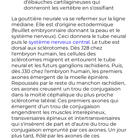
d'ébauches cartilagineuses qui
donneront les vertèbre en s'ossifiant
La gouttière neurale va se refermer sur la ligne
médiane. Elle est d'origine ectodermique
(feuillet embryonnaire donnant la peau et le
système nerveux). Ceci donnera le tube neural
puis le
système nerveux central
. Le tube est
dorsal aux sclérotomes. Dès J28 chez
l'embryon humain, les cellules des
sclérotomes migrent et entourent le tube
neural et les futurs ganglions rachidiens. Puis,
dès J30 chez l'embryon humain, les premiers
axones émergent de la moelle épinière.
Repoussés par le reste du manchon rachidien,
ces axones creusent un trou de conjugaison
dans la moitié céphalique du plus proche
sclérotome latéral. Ces premiers axones qui
émergent d'un trou de conjugaison
engendrent les muscles interépineux,
transversaires épineux et intertransversaires
qui s'insèrent de part et d'autre du trou de
conjugaison emprunté par ces axones. Un jour
plus tard,
frôlé
par les axones de ces