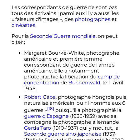
Les correspondants de guerre ne sont pas
tous des écrivains
; parmi eux il y a aussi les
«
faiseurs d'images
», des
photographes
et
cinéastes
.
Pour la
Seconde Guerre mondiale
, on peut
citer
:
Margaret Bourke-White, photographe
américaine et première femme
correspondant de guerre de l'armée
américaine. Elle a notamment
photographié la libération du
camp de
concentration
de
Buchenwald
, le
11 avril
1945
.
Robert Capa
, photographe hongrois puis
naturalisé américain, ou «
l'homme aux 6
[18]
guerres
»
puisqu'il a photographié la
guerre d'Espagne
(1936-1939) avec sa
compagne la photographe allemande
Gerda Taro
(1910-1937) qui y mourut, la
Seconde guerre sino-japonaise
(1937-
1945), la Seconde Guerre mondiale (1939-