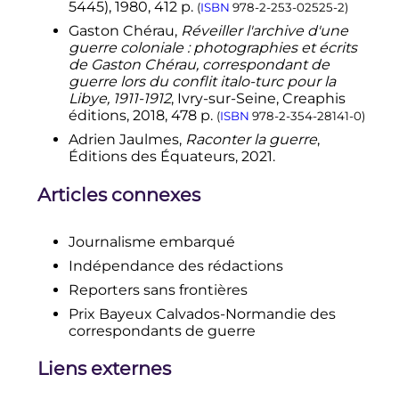
Lafont, journaliste française fusillée
5445),
1980
, 412
p.
(
ISBN
978-2-253-02525-2
)
par les franquistes
»
, sur
Franceinfo
,
Gaston
Chérau
,
Réveiller l'archive d'une
8 mai 2019
(consulté le
24 octobre 2022
)
guerre coloniale : photographies et écrits
↑
Patrick Chauvel a photographié
de Gaston Chérau, correspondant de
34 guerres.
guerre lors du conflit italo-turc pour la
Libye, 1911-1912
, Ivry-sur-Seine, Creaphis
↑
Mediapart - Les reporters de
éditions,
2018
, 478
p.
(
ISBN
978-2-354-28141-0
)
guerre
Adrien Jaulmes,
Raconter la guerre
,
↑
Fiche du film
, sur
Allociné
.fr
.
Éditions des Équateurs, 2021.
Articles connexes
Journalisme embarqué
Indépendance des rédactions
Reporters sans frontières
Prix Bayeux Calvados-Normandie des
correspondants de guerre
Liens externes