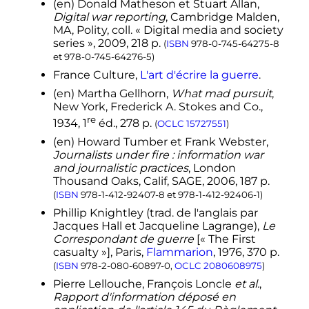
(en)
Donald
Matheson
et Stuart
Allan
,
↑
«
Froissart, le grand reporter du
Digital war reporting
, Cambridge Malden,
Moyen Âge
» in
La Guerre de Cent
MA, Polity,
coll.
« Digital media and society
Ans
(numéro spécial de
L'Histoire
),
series »,
2009
, 218
p.
(
ISBN
978-0-745-64275-8
Arthème Fayard, novembre 2012
et
978-0-745-64276-5
)
↑
Le reportage photographique et
France Culture,
L'art d'écrire la guerre
.
écrit qu'il rapporte de Tripolitaine au
(en)
Martha
Gellhorn
,
What mad pursuit
,
moment de la guerre italo-turque
New York, Frederick A. Stokes and Co.,
(1911-1912) est un rare exemple d'une
re
1934
,
1
éd.
, 278
p.
«
plume
» se faisant photographe
(
OCLC
15727551
)
sur le théâtre de la guerre. L'édition
(en)
Howard
Tumber
et Frank
Webster
,
de son archive représente l'un des
Journalists under fire : information war
exemples les plus anciens de
and journalistic practices
, London
«
photojournalisme
». Pierre Schill,
Thousand Oaks, Calif, SAGE,
2006
, 187
p.
Réveiller l'archive d'une guerre
(
ISBN
978-1-412-92407-8
et
978-1-412-92406-1
)
coloniale. Photographies et écrits de
Phillip
Knightley
(
trad.
de l'anglais par
Gaston Chérau, correspondant de
Jacques Hall et Jacqueline Lagrange),
Le
guerre lors du conflit italo-turc pour
Correspondant de guerre
[«
The First
la Libye (1911-1912)
, Créaphis, 2018
casualty
»], Paris,
Flammarion
,
1976
, 370
p.
.
(
ISBN
9782354281410
)
(
ISBN
978-2-080-60897-0
,
OCLC
2080608975
)
↑
«
Le correspondant de guerre
Pierre
Lellouche
, François
Loncle
et al.
,
n'est pas un héros
»
, Robert Fisk,
Rapport d'information déposé en
Courrier international
.com
, 14 mars