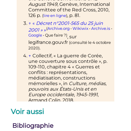
August 1949
, Genève, International
Committee of the Red Cross,
2010
,
126
p.
,
p.
81
.
(
lire en ligne
)
↑
«
Décret n°2001-565 du 25 juin
(
Archive.org
•
Wikiwix
•
Archive.is
•
2001
»
»
Google
• Que faire
?)
, sur
legifrance.gouv.fr
(consulté le
4 octobre
.
2020
)
↑
Collectif, «
La guerre de Corée,
une couverture sous contrôle
», p.
109-110, chapitre 4 «
Guerres et
conflits
: représentations,
médiatisation, constructions
mémorielles
», in
Culture, médias,
pouvoirs aux États-Unis et en
Europe occidentale, 1945-1991
,
Armand Colin, 2018.
↑
Raphaëlle Rérolle,
«
Catherine
Voir aussi
Leroy, une figure majeure du
photojournalisme des années 1960
Bibliographie
tombée dans l’oubli en fin de
carrière
»
, sur
lemonde.fr
,
24 août