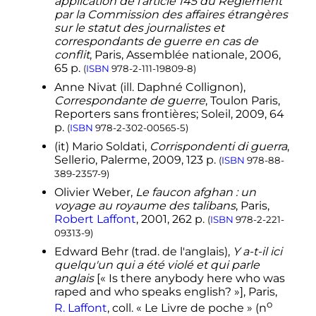
application de l'article 145 du Règlement
2012 (consulté le 2 août 2015).
par la Commission des affaires étrangères
↑
(en)
«
O'Reilly, Williams and Real
sur le statut des journalistes et
War Correspondents
»
, Jon Soltz,
correspondants de guerre en cas de
The Huffington.com
, 23 février 2015
conflit
, Paris, Assemblée nationale,
2006
,
(consulté le 2 août 2015).
65
p.
(
ISBN
978-2-111-19809-8
)
↑
«
Reporter en zone de guerre
»
,
Anne
Nivat
(
ill.
Daphné Collignon),
France Inter
.fr
, 28 juillet 2014
Correspondante de guerre
, Toulon Paris,
(consulté le 2 août 2015).
Reporters sans frontières; Soleil,
2009
, 64
p.
↑
«
L'art d'écrire la guerre
»
(
ISBN
978-2-302-00565-5
)
(consulté
le
23 septembre 2022
)
(it)
Mario Soldati,
Corrispondenti di guerra
,
Sellerio, Palerme, 2009, 123 p.
↑
(en)
«
Gellhorn's work for Collier's
(
ISBN
978-88-
weekly
»
[«
Le travail de Gellhorn
389-2357-9
)
pour le journal Collier's Weekly
»],
Olivier
Weber
,
Le faucon afghan : un
sur
gellhornmartha.blogspot.fr
,
12
voyage au royaume des talibans
, Paris,
mai 2012
(consulté le
11 avril 2016
)
Robert Laffont
,
2001
, 262
p.
(
ISBN
978-2-221-
↑
(es)
Patricio Hidalgo
Luque
,
«
El
09313-9
)
caso de Renée Lafont
»
, sur
LA
Edward
Behr
(
trad.
de l'anglais),
Y a-t-il ici
GUERRA CIVIL EN CORDOBA
,
23
quelqu'un qui a été violé et qui parle
janvier 2013
(consulté le
24 octobre 2022
)
anglais
[«
Is there anybody here who was
raped and who speaks english?
»], Paris,
↑
«
VIDEO. "Complément
o
d'enquête" sur les traces de Renée
R. Laffont
,
coll.
« Le Livre de poche » (
n