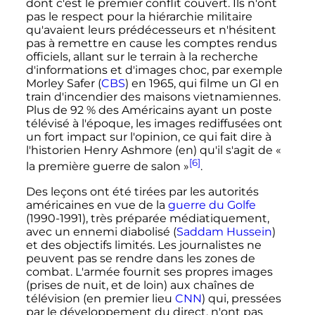
dont c'est le premier conflit couvert. Ils n'ont
pas le respect pour la hiérarchie militaire
qu'avaient leurs prédécesseurs et n'hésitent
pas à remettre en cause les comptes rendus
officiels, allant sur le terrain à la recherche
d'informations et d'images choc, par exemple
Morley Safer (
CBS
) en 1965, qui filme un GI en
train d'incendier des maisons vietnamiennes.
Plus de 92
% des Américains ayant un poste
télévisé à l'époque, les images rediffusées ont
un fort impact sur l'opinion, ce qui fait dire à
l'historien Henry Ashmore
(en)
qu'il s'agit de
«
[6]
la première guerre de salon »
.
Des leçons ont été tirées par les autorités
américaines en vue de la
guerre du Golfe
(1990-1991), très préparée médiatiquement,
avec un ennemi diabolisé (
Saddam Hussein
)
et des objectifs limités. Les journalistes ne
peuvent pas se rendre dans les zones de
combat. L'armée fournit ses propres images
(prises de nuit, et de loin) aux chaînes de
télévision (en premier lieu
CNN
) qui, pressées
par le développement du direct, n'ont pas