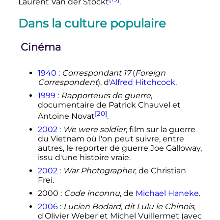
Laurent Van der Stockt
.
Dans la culture populaire
Cinéma
1940
:
Correspondant 17
(
Foreign
Correspondent
), d'
Alfred Hitchcock
.
1999
:
Rapporteurs de guerre
,
documentaire de Patrick Chauvel et
[20]
Antoine Novat
.
2002
:
We were soldier
, film sur la guerre
du Vietnam où l'on peut suivre, entre
autres, le reporter de guerre Joe Galloway,
issu d'une histoire vraie.
2002
:
War Photographer
, de Christian
Frei.
2000
:
Code inconnu
, de
Michael Haneke
.
2006
:
Lucien Bodard, dit Lulu le Chinois
,
d'Olivier Weber et Michel Vuillermet (avec