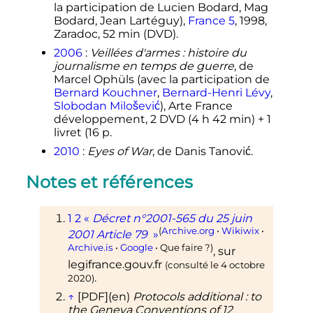
la participation de Lucien Bodard, Mag
Bodard, Jean Lartéguy),
France 5
, 1998,
Zaradoc, 52 min (DVD).
2006
:
Veillées d'armes
: histoire du
journalisme en temps de guerre
, de
Marcel Ophüls (avec la participation de
Bernard Kouchner
,
Bernard-Henri Lévy
,
Slobodan Milošević
), Arte France
développement, 2 DVD (4 h 42 min) + 1
livret (16 p.
2010
:
Eyes of War
, de Danis Tanović.
Notes et références
1
2
«
Décret n°2001-565 du 25 juin
(
Archive.org
•
Wikiwix
•
2001 Article 79
»
Archive.is
•
Google
• Que faire
?)
, sur
legifrance.gouv.fr
(consulté le
4 octobre
.
2020
)
↑
[PDF]
(en)
Protocols additional
: to
the Geneva Conventions of 12