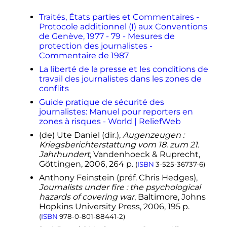
2021
.
(consulté le
10 décembre 2021
)
Traités, États parties et Commentaires -
1
2
Collectif, «
La guerre du Vietnam,
Protocole additionnel (I) aux Conventions
une guerre d'image
», p. 110-112,
de Genève, 1977 - 79 - Mesures de
chapitre 4 «
Guerres et conflits
:
protection des journalistes -
représentations, médiatisation,
Commentaire de 1987
constructions mémorielles
», in
La liberté de la presse et les conditions de
Culture, médias, pouvoirs aux États-
travail des journalistes dans les zones de
Unis et en Europe occidentale,
conflits
1945-1991
, Armand Colin, 2018.
Guide pratique de sécurité des
↑
Collectif, «
La guerre du Golfe,
journalistes: Manuel pour reporters en
spectacle mondial de la guerre en
zones à risques - World | ReliefWeb
direct
»,
p.
289-290
, chapitre 12
«
Culture audiovisuelle
: vers la
(de)
Ute Daniel (dir.),
Augenzeugen
:
globalisation culturelle
», in
Culture,
Kriegsberichterstattung vom 18. zum 21.
médias, pouvoirs aux États-Unis et
Jahrhundert
, Vandenhoeck & Ruprecht,
en Europe occidentale, 1945-1991
,
Göttingen, 2006, 264 p.
(
ISBN
3-525-36737-6
)
Armand Colin, 2018.
Anthony
Feinstein
(
préf.
Chris Hedges),
↑
«
Xénophon
: historien et/ou
Journalists under fire : the psychological
journaliste
» in Marie-Françoise
hazards of covering war
, Baltimore, Johns
Baslez,
Les sources littéraires de
Hopkins University Press,
2006
, 195
p.
l'histoire grecque
, Collection U, A.
(
ISBN
978-0-801-88441-2
)
Colin, 2003