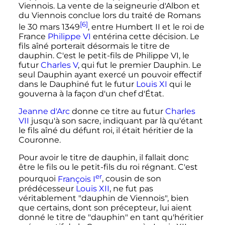
Viennois. La vente de la seigneurie d'Albon et
du Viennois conclue lors du traité de Romans
[6]
le
30 mars 1349
, entre Humbert II et le roi de
France
Philippe VI
entérina cette décision. Le
fils aîné porterait désormais le titre de
dauphin. C'est le petit-fils de Philippe VI, le
futur
Charles V
, qui fut le premier Dauphin. Le
seul Dauphin ayant exercé un pouvoir effectif
dans le Dauphiné fut le futur
Louis XI
qui le
gouverna à la façon d'un chef d'État.
Jeanne d'Arc
donne ce titre au futur
Charles
VII
jusqu'à son sacre, indiquant par là qu'étant
le fils aîné du défunt roi, il était héritier de la
Couronne.
Pour avoir le titre de dauphin, il fallait donc
être le fils ou le petit-fils du roi régnant. C'est
er
pourquoi
François I
, cousin de son
prédécesseur
Louis XII
, ne fut pas
véritablement "dauphin de Viennois", bien
que certains, dont son précepteur, lui aient
donné le titre de "dauphin" en tant qu'héritier