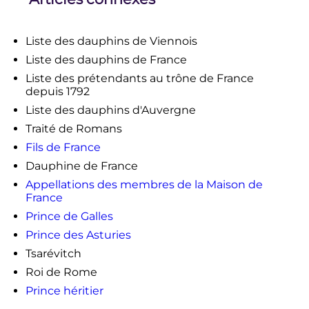
Denis des Dauphins
,
Éditions
L'Harmattan
,
2010
,
p.
28
.
↑
Hervé Pinoteau,
La symbolique
Liste des dauphins de Viennois
e
e
royale française,
V
–
XVIII
siècle
,
Liste des dauphins de France
P.S.R. éditions, 2004, p. 185.
Liste des prétendants au trône de France
depuis 1792
Liste des dauphins d'Auvergne
Traité de Romans
Fils de France
Dauphine de France
Appellations des membres de la Maison de
France
Prince de Galles
Prince des Asturies
Tsarévitch
Roi de Rome
Prince héritier