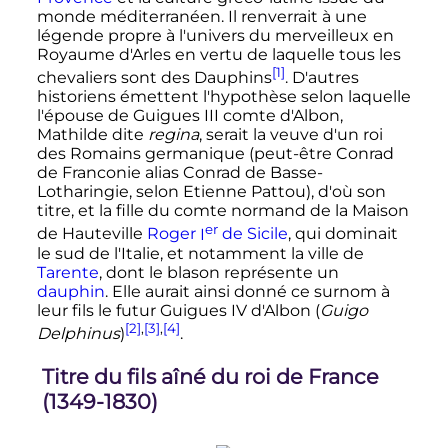
monde méditerranéen. Il renverrait à une
légende propre à l'univers du merveilleux en
Royaume d'Arles en vertu de laquelle tous les
[1]
chevaliers sont des Dauphins
. D'autres
historiens émettent l'hypothèse selon laquelle
l'épouse de Guigues III comte d'Albon,
Mathilde dite
regina
, serait la veuve d'un roi
des Romains germanique (peut-être Conrad
de Franconie alias Conrad de Basse-
Lotharingie, selon Etienne Pattou), d'où son
titre, et la fille du comte normand de la Maison
er
de Hauteville
Roger
I
de Sicile
, qui dominait
le sud de l'Italie, et notamment la ville de
Tarente
, dont le blason représente un
dauphin
. Elle aurait ainsi donné ce surnom à
leur fils le futur Guigues IV d'Albon (
Guigo
[2]
,
[3]
,
[4]
Delphinus
)
.
Titre du fils aîné du roi de France
(1349-1830)