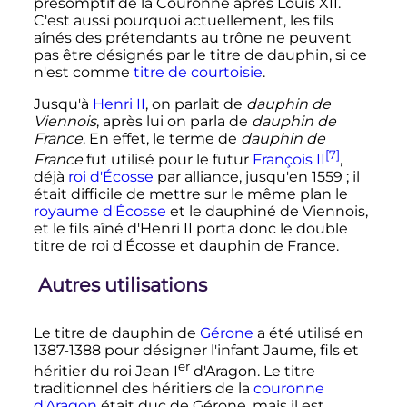
présomptif de la Couronne après Louis XII.
C'est aussi pourquoi actuellement, les fils
aînés des prétendants au trône ne peuvent
pas être désignés par le titre de dauphin, si ce
n'est comme
titre de courtoisie
.
Jusqu'à
Henri II
, on parlait de
dauphin de
Viennois
, après lui on parla de
dauphin de
France
. En effet, le terme de
dauphin de
[7]
France
fut utilisé pour le futur
François II
,
déjà
roi d'Écosse
par alliance, jusqu'en 1559
; il
était difficile de mettre sur le même plan le
royaume d'Écosse
et le dauphiné de Viennois,
et le fils aîné d'Henri II porta donc le double
titre de roi d'Écosse et dauphin de France.
Autres utilisations
Le titre de dauphin de
Gérone
a été utilisé en
1387-1388 pour désigner l'infant Jaume, fils et
er
héritier du roi Jean
I
d'Aragon. Le titre
traditionnel des héritiers de la
couronne
d'Aragon
était duc de Gérone, mais il est