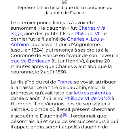
Représentation héraldique de la couronne du
dauphin de France.
Le premier prince français à avoir été
surnommé «
le dauphin
» fut
Charles V
le
Sage
, aîné des petits-fils de
Philippe VI
. Le
dernier fut le fils aîné de
Charles X
,
Louis-
Antoine
(auparavant duc d'Angoulême
jusqu'en 1824), qui renonça à ses droits à la
Couronne de France en faveur de son neveu le
duc de Bordeaux
(futur Henri V), à peine 20
minutes après que Charles X eut abdiqué la
couronne, le
2 août 1830
.
Le fils aîné du roi de
France
se voyait attribuer
à la naissance le titre de dauphin, selon la
promesse qu'avait faite par
lettres patentes
datée d’août 1343 le roi
Philippe VI
de Valois
à
Humbert II de Viennois, lors de son séjour à
Sainte-Colombe où il était présent cherchant
[5]
à acquérir le Dauphiné
. Il ordonnait que,
désormais, lui et ceux de ses successeurs à qui
il appartiendra, seront appelés dauphin de