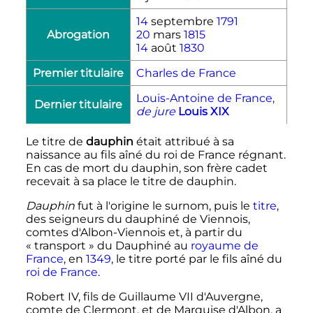
14
septembre
1791
Abrogation
20
mars
1815
14
août
1830
Premier titulaire
Charles de France
Louis-Antoine de France,
Dernier titulaire
de jure
Louis XIX
Le titre de
dauphin
était attribué à sa
naissance au fils aîné du roi de France régnant.
En cas de mort du dauphin, son frère cadet
recevait à sa place le titre de dauphin.
Dauphin
fut à l'origine le surnom, puis le
titre
,
des seigneurs du dauphiné de Viennois,
comtes d'Albon-Viennois et, à partir du
«
transport
» du Dauphiné au
royaume de
France
, en
1349
, le titre porté par le fils aîné du
roi de France
.
Robert IV, fils de Guillaume VII d'Auvergne,
comte de Clermont, et de Marquise d'Albon, a