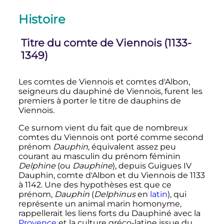
Histoire
Titre du comte de Viennois (1133-
1349)
Les comtes de Viennois et comtes d'Albon,
seigneurs du dauphiné de Viennois, furent les
premiers à porter le titre de dauphins de
Viennois.
Ce surnom vient du fait que de nombreux
comtes du Viennois ont porté comme second
prénom
Dauphin
, équivalent assez peu
courant au masculin du prénom féminin
Delphine
(ou
Dauphine
), depuis Guigues IV
Dauphin, comte d'Albon et du Viennois de 1133
à 1142. Une des hypothèses est que ce
prénom,
Dauphin
(
Delphinus
en
latin
), qui
représente un animal marin homonyme,
rappellerait les liens forts du Dauphiné avec la
Provence
et la culture gréco-latine issue du