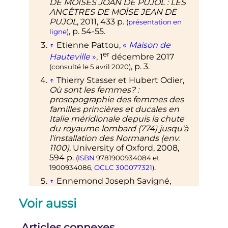
DE MOÏSES JOAN DE PUJÒL
: LES
ANCÊTRES DE MOÏSE JEAN DE
PUJOL
,
2011
, 433
p.
(
présentation en
,
p.
54-55
.
ligne
)
↑
Etienne Pattou,
«
Maison de
er
Hauteville
»
,
1
décembre 2017
,
p.
3
.
(consulté le
5 avril 2020
)
↑
Thierry Stasser et Hubert Odier,
Où sont les femmes?
:
prosopographie des femmes des
familles princières et ducales en
Italie méridionale depuis la chute
du royaume lombard (774) jusqu'à
l'installation des Normands (env.
1100)
, University of Oxford,
2008
,
594
p.
(
ISBN
9781900934084
et
.
1900934086
,
OCLC
300077321
)
↑
Ennemond Joseph Savigné,
Histoire de Sainte Colombe lès
Vienne
, Vienne, Ogeret & Martin,
Voir aussi
1903
, 212
p.
,
p.
7
.
↑
Gilles-Marie Moreau,
Le Saint-
Articles connexes