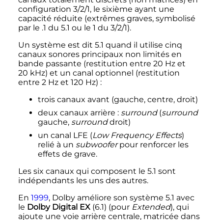
configuration 3/2/1, le sixième ayant une
capacité réduite (extrêmes graves, symbolisé
par le .1 du 5.1 ou le 1 du 3/2/1).
Un système est dit 5.1 quand il utilise cinq
canaux sonores principaux non limités en
bande passante (restitution entre
20
Hz
et
20
kHz
) et un canal optionnel (restitution
entre
2
Hz
et
120
Hz
)
:
trois canaux avant (gauche, centre, droit)
deux canaux arrière
:
surround
(
surround
gauche,
surround
droit)
un canal LFE (
Low Frequency Effects
)
relié à un
subwoofer
pour renforcer les
effets de grave.
Les six canaux qui composent le 5.1 sont
indépendants les uns des autres.
En
1999
, Dolby améliore son système 5.1 avec
le
Dolby Digital EX
(6.1) (pour
Extended
), qui
ajoute une voie arrière centrale, matricée dans