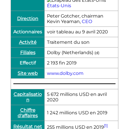
États-Unis
Peter Gotcher, chairman
Direction
Kevin Yeaman,
CEO
Actionnaires
voir tableau au 9 avril 2020
Activité
Traitement du son
Filiales
Dolby (Netherlands)
(
d
)
Effectif
2 193 fin 2019
Site web
www.dolby.com
Capitalisatio
5 672 millions USD en avril
n
2020
Chiffre
1 242 millions USD en 2019
d'affaires
[1]
Résultat net
255 millions USD en 2019