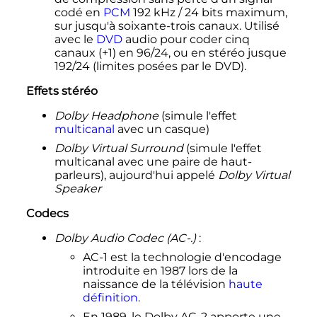
codé en
PCM
192
kHz
/
24 bits
maximum,
sur jusqu'à soixante-trois canaux. Utilisé
avec le
DVD
audio pour coder cinq
canaux (+1) en 96/24, ou en stéréo jusque
192/24 (limites posées par le DVD).
Effets stéréo
Dolby Headphone
(simule l'effet
multicanal
avec un casque)
Dolby Virtual Surround
(simule l'effet
multicanal avec une paire de haut-
parleurs), aujourd'hui appelé
Dolby Virtual
Speaker
Codecs
Dolby Audio Codec (AC-.)
:
AC-1 est la technologie d'encodage
introduite en 1987 lors de la
naissance de la télévision
haute
définition
.
En 1989, le Dolby AC-2 apporte une