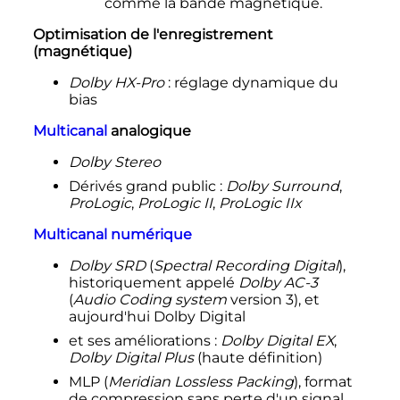
comme la bande magnétique.
Optimisation de l'enregistrement
(magnétique)
Dolby HX-Pro
: réglage dynamique du
bias
Multicanal
analogique
Dolby Stereo
Dérivés grand public
:
Dolby Surround
,
ProLogic
,
ProLogic
II
,
ProLogic
II
x
Multicanal numérique
Dolby SRD
(
Spectral Recording Digital
),
historiquement appelé
Dolby AC-3
(
Audio Coding system
version 3), et
aujourd'hui Dolby Digital
et ses améliorations
:
Dolby Digital EX
,
Dolby Digital Plus
(haute définition)
MLP (
Meridian Lossless Packing
), format
de compression sans perte d'un signal