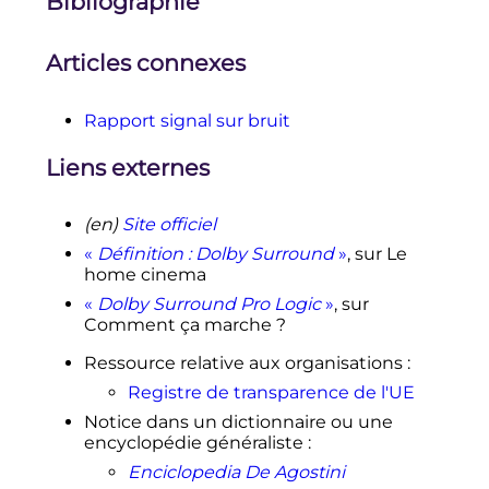
Bibliographie
↑
(fr)
Page de présentation des
solutions Dolby pour le cinéma
numérique
Articles connexes
↑
(fr)
Document de présentation de
la technologie Dolby 3D Digital
Cinema
Rapport signal sur bruit
↑
Liens externes
chambinathor.free.fr/pics/dolbyfr.do
c
↑
«
Photos Processeur Dolby CP
(en)
Site officiel
45
»
, sur
projectionniste.net
(consulté
«
Définition : Dolby Surround
»
, sur
Le
.
le
27 mai 2023
)
home cinema
↑
(en)
«
Dolby Atmos Cinema
«
Dolby Surround Pro Logic
»
, sur
Processor CP850 Line
»
, sur
Comment ça marche ?
dolby.com
.
(consulté le
27 mai 2023
)
↑
(en)
«
Dolby Cinema Processor
Ressource relative aux organisations
:
CP950
»
, sur
dolby.com
(consulté le
27
Registre de transparence de l'UE
.
mai 2023
)
Notice dans un dictionnaire ou une
↑
(en)
«
Dolby Atmos Cinema
encyclopédie généraliste
:
Processor CP950A
»
, sur
dolby.com
Enciclopedia De Agostini
.
(consulté le
27 mai 2023
)