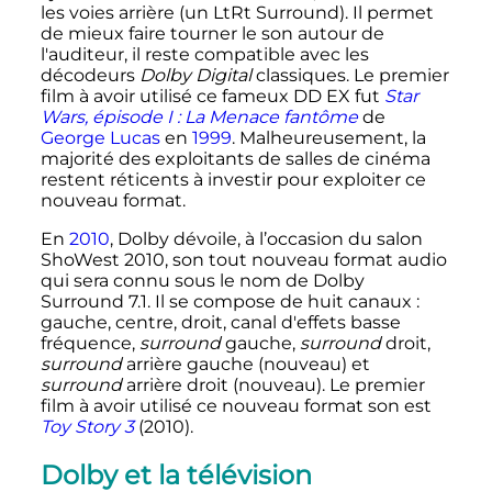
les voies arrière (un LtRt Surround). Il permet
de mieux faire tourner le son autour de
l'auditeur, il reste compatible avec les
décodeurs
Dolby Digital
classiques. Le premier
film à avoir utilisé ce fameux DD EX fut
Star
Wars, épisode I
: La Menace fantôme
de
George Lucas
en
1999
. Malheureusement, la
majorité des exploitants de salles de cinéma
restent réticents à investir pour exploiter ce
nouveau format.
En
2010
, Dolby dévoile, à l’occasion du salon
ShoWest 2010, son tout nouveau format audio
qui sera connu sous le nom de Dolby
Surround 7.1. Il se compose de huit canaux
:
gauche, centre, droit, canal d'effets basse
fréquence,
surround
gauche,
surround
droit,
surround
arrière gauche (nouveau) et
surround
arrière droit (nouveau). Le premier
film à avoir utilisé ce nouveau format son est
Toy Story 3
(2010).
Dolby et la télévision