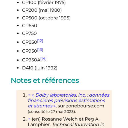
CP100 (février 1975)
CP200 (mai 1980)
CP500 (octobre 1995)
CP650
CP750
[12]
CP850
[13]
CP950
[14]
CP950A
DA10 (juin 1992)
Notes et références
↑
«
Dolby laboratories, inc.
: données
financières prévisions estimations
et attentes
»
, sur
zonebourse.com
.
(consulté le
27 mai 2023
)
↑
(en)
Rosanne
Welch
et Peg A.
Lamphier
,
Technical Innovation in