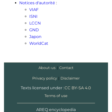
Notices d'autorité
:
VIAF
ISNI
LCCN
GND
Japon
WorldCat
About-us
|
Contact
Privacy policy
|
Disclaimer
Texts licensed under :
CC BY-SA 4.0
Terms of use
AREQ encyclopedia