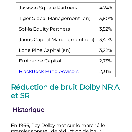
Jackson Square Partners
4,24%
Tiger Global Management
(en)
3,80%
SoMa Equity Partners
3,52%
Janus Capital Management
(en)
3,41%
Lone Pine Capital
(en)
3,22%
Eminence Capital
2,73%
BlackRock Fund Advisors
2,31%
Réduction de bruit Dolby NR A
et SR
Historique
En 1966, Ray Dolby met sur le marché le
premier appareil de réduction de bruit