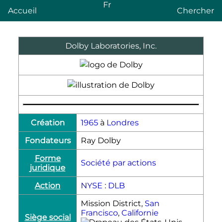
Fr
Accueil
Chercher
Dolby Laboratories, Inc.
Création
1965
à
Londres
Fondateurs
Ray Dolby
Forme
Société par actions
juridique
Action
NYSE
:
DLB
Mission District,
San
Francisco
,
Californie
Siège social