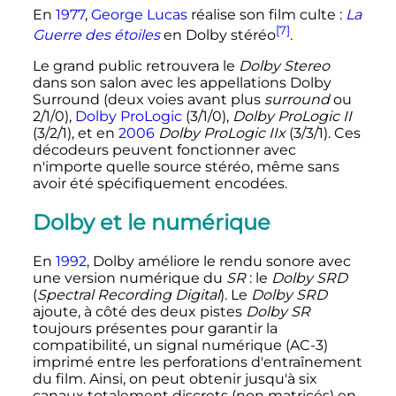
En
1977
,
George Lucas
réalise son film culte
:
La
[7]
Guerre des étoiles
en Dolby stéréo
.
Le grand public retrouvera le
Dolby Stereo
dans son salon avec les appellations Dolby
Surround (deux voies avant plus
surround
ou
2/1/0),
Dolby ProLogic
(3/1/0),
Dolby ProLogic
II
(3/2/1), et en
2006
Dolby ProLogic
II
x
(3/3/1). Ces
décodeurs peuvent fonctionner avec
n'importe quelle source stéréo, même sans
avoir été spécifiquement encodées.
Dolby et le numérique
En
1992
, Dolby améliore le rendu sonore avec
une version numérique du
SR
: le
Dolby SRD
(
Spectral Recording Digital
). Le
Dolby SRD
ajoute, à côté des deux pistes
Dolby SR
toujours présentes pour garantir la
compatibilité, un signal numérique (AC-3)
imprimé entre les perforations d'entraînement
du film. Ainsi, on peut obtenir jusqu'à six
canaux totalement discrets (non matricés) en