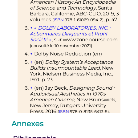
American History: An Encyclopedia
of Science and Technology
, Santa
Barbara, Californie, ABC-CLIO,
2019
, 3
volumes
,
p.
47
(
ISBN
978-1-61069-094-2
)
↑
«
DOLBY LABORATORIES, INC.
:
Actionnaires Dirigeants et Profil
Société
»
, sur
www.zonebourse.com
(consulté le
10 novembre 2021
)
↑
Dolby Noise Reduction
(en)
↑
(en)
Dolby System’s Acceptance
Builds Insurmountable Lead
, New
York, Nielsen Business Media, Inc.,
1971
,
p.
23
↑
(en)
Jay
Beck
,
Designing Sound
:
Audiovisual Aesthetics in 1970s
American Cinema
, New Brunswick,
New Jersey, Rutgers University
Press,
2016
,
(
ISBN
978-0-8135-6413-5
)
p.
166
Annexes
↑
Spécifications techniques sur
IMDb