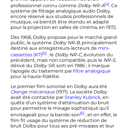
[4]
professionnel connu comme
Dolby NR-A
. Ce
système de filtrage analogique audio Dolby,
encore réservé aux studios professionnels de
musique, va bientôt être étendu et adapté
pour la projection en salles de cinéma, en 1972.
Dès 1968, Dolby propose pour le marché grand
public, le système
Dolby NR-B
, principalement
destiné aux enregistreurs-lecteurs de
mini-
[5]
cassettes (K7)
: le
Dolby NR-C
, évolution du
précédent, mais non compatible, puis le
NR-S
,
dérivé du
Dolby SR
, sorti en 1986
; il marque
l'apogée du traitement par
filtre analogique
pour la haute-fidélité.
Le premier film sonorisé en Dolby aura été
Orange mécanique
(1971). La société Dolby
avait été contactée par
Stanley Kubrick
, en
quête d'un système d'atténuation du bruit
pour permettre le mixage sophistiqué qu'il
[6]
envisageait pour la bande-son
; et en effet, le
film fit usage du système de réduction de
bruit Dolby pour tous ses pré-mixages et leur