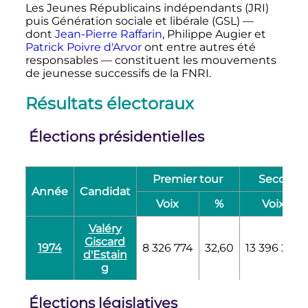
Les Jeunes Républicains indépendants (JRI)
puis Génération sociale et libérale (GSL)
—
dont
Jean-Pierre Raffarin
,
Philippe Augier
et
Patrick Poivre d'Arvor
ont entre autres été
responsables
—
constituent les mouvements
de jeunesse successifs de la FNRI.
Résultats électoraux
Élections présidentielles
Premier tour
Second t
Année
Candidat
Voix
%
Voix
Valéry
Giscard
1974
8 326 774
32,60
13 396 203
d'Estain
g
Élections législatives