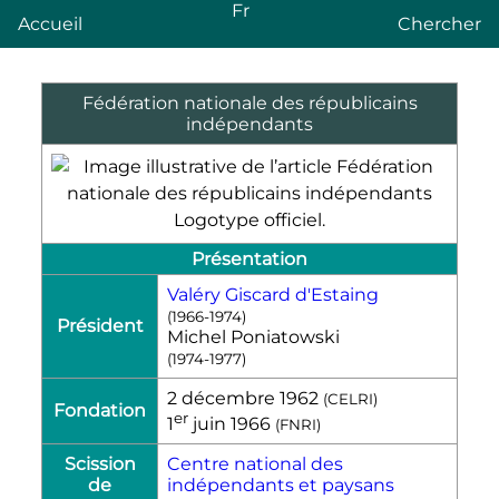
Fr
Accueil
Chercher
Fédération nationale des républicains
indépendants
Logotype officiel.
Présentation
Valéry Giscard d'Estaing
(1966-1974)
Président
Michel Poniatowski
(1974-1977)
2 décembre 1962
(
CELRI
)
Fondation
er
1
juin 1966
(FNRI)
Scission
Centre national des
de
indépendants et paysans