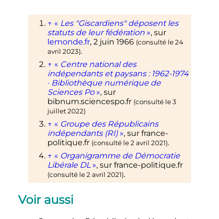
↑
«
Les "Giscardiens" déposent les
statuts de leur fédération
»
, sur
lemonde.fr
,
2 juin 1966
(consulté le
24
.
avril 2023
)
↑
«
Centre national des
indépendants et paysans
: 1962-1974
· Bibliothèque numérique de
Sciences Po
»
, sur
bibnum.sciencespo.fr
(consulté le
3
juillet 2022
)
↑
«
Groupe des Républicains
indépendants (RI)
»
, sur
france-
politique.fr
.
(consulté le
2 avril 2021
)
↑
«
Organigramme de Démocratie
Libérale DL
»
, sur
france-politique.fr
.
(consulté le
2 avril 2021
)
Voir aussi