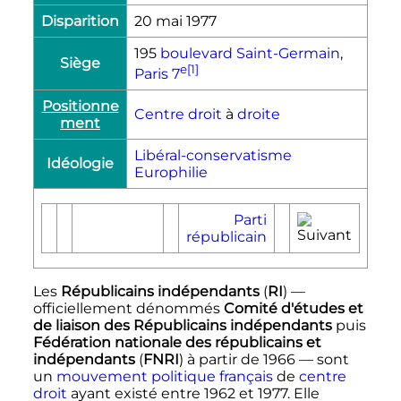
Disparition
20 mai 1977
195
boulevard Saint-Germain
,
Siège
e
[1]
Paris
7
Positionne
Centre droit
à
droite
ment
Libéral-conservatisme
Idéologie
Europhilie
Parti
républicain
Les
Républicains indépendants
(
RI
)
—
officiellement dénommés
Comité d'études et
de liaison des Républicains indépendants
puis
Fédération nationale des républicains et
indépendants
(
FNRI
) à partir de 1966
—
sont
un
mouvement politique
français
de
centre
droit
ayant existé entre 1962 et 1977. Elle