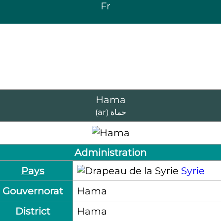
Fr
Hama
(ar)
حماة
Administration
Pays
Syrie
Gouvernorat
Hama
District
Hama