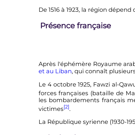
De 1516 à 1923, la région dépend d
Présence française
Après l'éphémère Royaume arabe d
et au Liban
, qui connaît plusieur
Le
4 octobre 1925
, Fawzi al-Qaw
forces françaises (bataille de 
les bombardements français mett
[2]
victimes
.
La République syrienne (1930-19