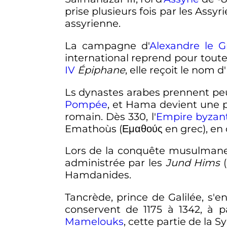
prise plusieurs fois par les Assyri
assyrienne.
La campagne d'
Alexandre le G
international reprend pour toute
IV
Épiphane
, elle reçoit le nom 
Ls dynastes arabes prennent peu 
Pompée
, et Hama devient une p
romain. Dès 330, l'
Empire byzan
Emathoùs (Εμαθούς en grec), en c
Lors de la conquête musulmane d
administrée par les
Jund Hims
(
Hamdanides.
Tancrède, prince de Galilée, s'e
conservent de 1175 à 1342, à 
Mamelouks
, cette partie de la S