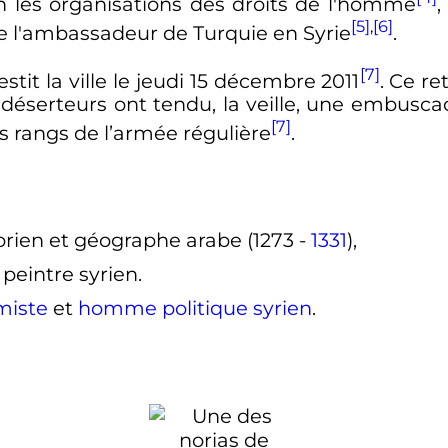
on les organisations des droits de l'homme
,
[5]
,
[6]
de l'ambassadeur de Turquie en Syrie
.
[7]
tit la ville le jeudi
15 décembre 2011
. Ce re
déserteurs ont tendu, la veille, une embuscad
[7]
les rangs de l’armée régulière
.
torien et géographe arabe (1273 -
1331
),
 peintre syrien.
miste
et
homme politique
syrien
.