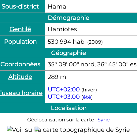
Sous-district
Hama
Démographie
Gentilé
Hamiotes
Population
530 994
hab.
(2009)
Géographie
Coordonnées
35° 08′ 00″ nord, 36° 45′ 00″ es
Altitude
289
m
UTC+02:00
(hiver)
Fuseau horaire
UTC+03:00
(
été
)
Localisation
Géolocalisation sur la carte :
Syrie
Hama