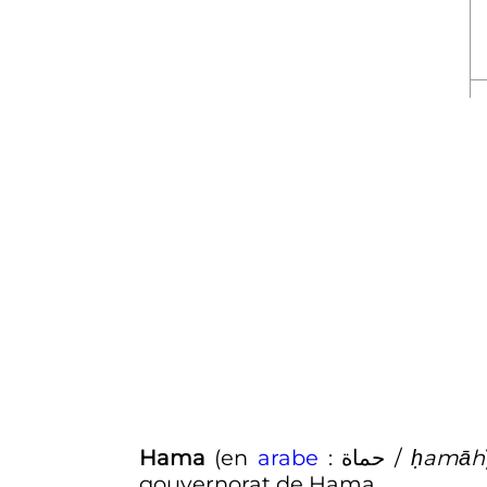
Hama
(en
arabe
:
حماة
/
ḥamāh
gouvernorat de Hama.