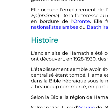
Elle occupe l'emplacement de l
Epipháneia
). De la forteresse au 
en bordure de l'
Oronte
. Elle 
nationalistes arabes
du
Baath
ir
Histoire
L'ancien site de Hamath a été oc
ont découvert, en 1928-1930, des 
L'établissement semble avoir é
centralisé étant tombé, Hama es
dans la Bible hébraïque sous le nom d
a beaucoup commercé, en particul
Selon la Bible, la région de Hama
Salmanazar III, roi d’
Assyrie
de -8