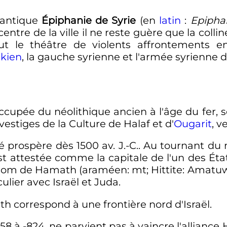
'antique
Épiphanie de Syrie
(en
latin
:
Epipha
centre de la ville il ne reste guère que la collin
fut le théâtre de violents affrontements e
akien
, la gauche syrienne et l'armée syrienne 
cupée du néolithique ancien à l'âge du fer, 
vestiges de la Culture de Halaf et d'
Ougarit
, v
té prospère dès 1500
av. J.-C.
. Au tournant du m
t attestée comme la capitale de l'un des État
e Hamath (araméen: mt; Hittite: Amatuwana; [5] Hébre
ier avec Israël et Juda.
th correspond à une frontière nord d'Israël.
58 à -824, ne parvient pas à vaincre l'alliance