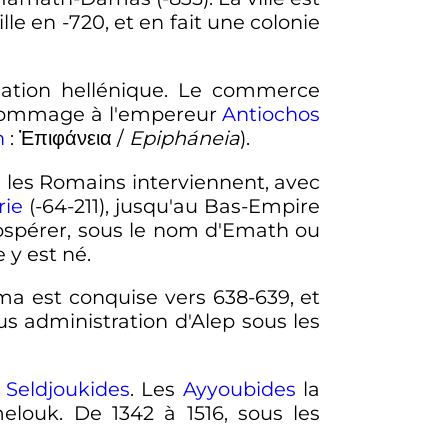
ille en -720, et en fait une colonie
ination hellénique. Le commerce
 hommage à l'empereur
Antiochos
n
:
Ἐπιφάνεια
/
Epipháneia
).
s les Romains interviennent, avec
rie
(-64-211), jusqu'au Bas-Empire
ospérer, sous le nom d'Emath ou
 y est né.
ma est conquise vers 638-639, et
us administration d'Alep sous les
x
Seldjoukides
. Les
Ayyoubides
la
louk. De 1342 à 1516, sous les