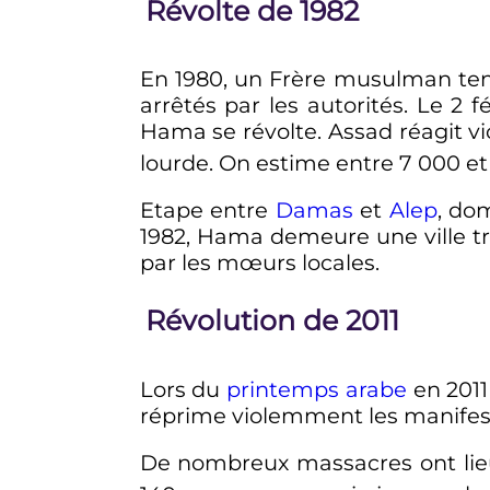
Révolte de 1982
En 1980, un Frère musulman tent
arrêtés par les autorités. Le
2 f
Hama se révolte. Assad réagit vi
lourde. On estime entre
7 000
e
Etape entre
Damas
et
Alep
, do
1982, Hama demeure une ville tr
par les mœurs locales.
Révolution de 2011
Lors du
printemps arabe
en 2011
réprime violemment les manifest
De nombreux massacres ont li