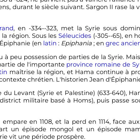
ens, durant le siècle suivant. Sargon II rase la v
rand
, en -334--323, met la Syrie sous dom
 la région. Sous les
Séleucides
(-305--65), en
d'Épiphanie (en
latin
:
Epiphania
; en
grec ancie
à peu possession de parties de la Syrie. Mai
artie de l'importante
province romaine de Sy
tin
maîtrise la région, et Hama continue à pr
ontexte chrétien. L'historien Jean d'Épiphanie
u Levant (Syrie et Palestine) (633-640), Ha
district militaire basé à Homs), puis passe so
n empare en 1108, et la perd en 1114, face au
part un épisode mongol et un épisode mame
yrie vit une période prospère.