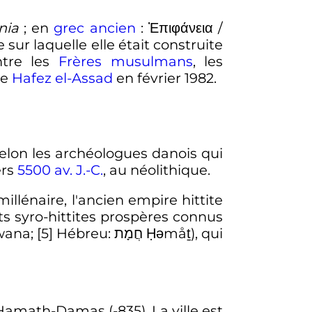
nia
; en
grec ancien
:
Ἐπιφάνεια
/
e sur laquelle elle était construite
ntre les
Frères musulmans
, les
de
Hafez el-Assad
en
février 1982
.
selon les archéologues danois qui
ers
5500
av. J.-C.
, au néolithique.
illénaire, l'ancien empire hittite
s syro-hittites prospères connus
u: חֲמָת Ḥəmåṯ), qui
 Hamath-Damas (-835). La ville est