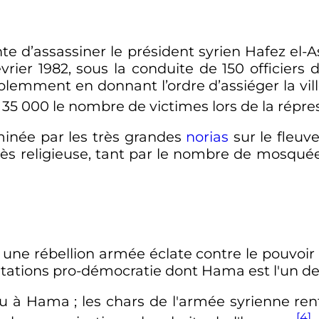
e d’assassiner le président syrien Hafez el-A
évrier 1982
, sous la conduite de 150 officiers 
olemment en donnant l’ordre d’assiéger la vill
t
35 000
le nombre de victimes lors de la répre
minée par les très grandes
norias
sur le fleuv
ès religieuse, tant par le nombre de mosqué
 une rébellion armée éclate contre le pouvoir
ations pro-démocratie dont Hama est l'un des 
eu à Hama
; les chars de l'armée syrienne ren
[4]