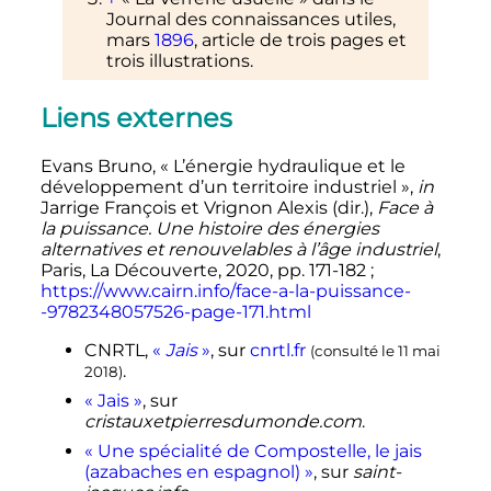
Journal des connaissances utiles,
mars
1896
, article de trois pages et
trois illustrations.
Liens externes
Evans Bruno, «
L’énergie hydraulique et le
développement d’un territoire industriel
»,
in
Jarrige François et Vrignon Alexis (dir.),
Face à
la puissance. Une histoire des énergies
alternatives et renouvelables à l’âge industriel
,
Paris, La Découverte, 2020, pp. 171-182
;
https://www.cairn.info/face-a-la-puissance-
-9782348057526-page-171.html
CNRTL,
«
Jais
»
, sur
cnrtl.fr
(consulté le
11 mai
.
2018
)
«
Jais
»
, sur
cristauxetpierresdumonde.com
.
«
Une spécialité de Compostelle, le jais
(azabaches en espagnol)
»
, sur
saint-