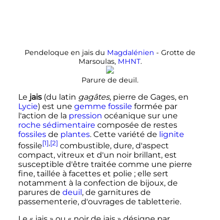
Pendeloque en jais du
Magdalénien
- Grotte de
Marsoulas,
MHNT
.
Parure de deuil.
Le
jais
(du latin
gagâtes
, pierre de Gages, en
Lycie
) est une
gemme
fossile
formée par
l'action de la
pression
océanique sur une
roche sédimentaire
composée de restes
fossiles
de
plantes
. Cette variété de
lignite
[1]
,
[2]
fossile
combustible, dure, d'aspect
compact, vitreux et d'un noir brillant, est
susceptible d'être traitée comme une pierre
fine, taillée à facettes et polie
; elle sert
notamment à la confection de bijoux, de
parures de
deuil
, de garnitures de
passementerie, d'ouvrages de tabletterie.
Le «
jais
» ou «
noir de jais
» désigne par