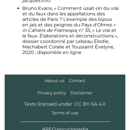
jacques.info
.
Bruno Evans, «
Comment usait-on du vrai
et du faux dans les appellations des
articles de Paris
? L'exemple des bijoux
en jais et des peignes du Pays d'Olmes
»
in
Cahiers de Framespa
, n° 35, «
Le vrai et
le faux. Élaborations et déconstructions
»,
dossier coordonné par Lebeau Élodie,
Machabert Coralie et Toussaint Évelyne,
2020
; disponible en ligne
About-us
|
Contact
Privacy policy
|
Disclaimer
Texts licensed under :
CC BY-SA 4.0
Terms of use
AREQ encyclopedia