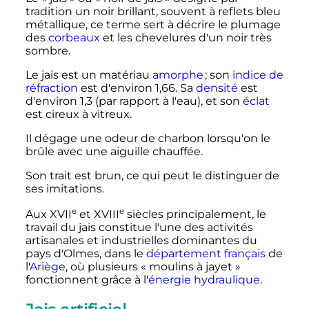
tradition un noir brillant, souvent à reflets bleu
métallique, ce terme sert à décrire le plumage
des
corbeaux
et les chevelures d'un noir très
sombre.
Le jais est un matériau
amorphe
; son
indice de
réfraction
est d'environ 1,66. Sa
densité
est
d'environ 1,3 (par rapport à l'eau), et son
éclat
est cireux à vitreux.
Il dégage une odeur de charbon lorsqu'on le
brûle avec une aiguille chauffée.
Son trait est brun, ce qui peut le distinguer de
ses imitations.
e
e
Aux
XVII
et
XVIII
siècles
principalement, le
travail du jais constitue l'une des activités
artisanales et industrielles dominantes du
pays d'Olmes, dans le
département français
de
l'
Ariège
, où plusieurs «
moulins à jayet
»
fonctionnent grâce à l'
énergie hydraulique
.