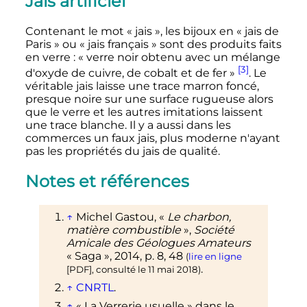
Jais artificiel
Contenant le mot «
jais
», les bijoux en «
jais de
Paris
» ou «
jais français
» sont des produits faits
en verre
: «
verre noir obtenu avec un mélange
[3]
d'oxyde de cuivre, de cobalt et de fer
»
. Le
véritable jais laisse une trace marron foncé,
presque noire sur une surface rugueuse alors
que le verre et les autres imitations laissent
une trace blanche. Il y a aussi dans les
commerces un faux jais, plus moderne n'ayant
pas les propriétés du jais de qualité.
Notes et références
↑
Michel Gastou, «
Le charbon,
matière combustible
»,
Société
Amicale des Géologues Amateurs
«
Saga
»,
2014
,
p.
8, 48
(
lire en ligne
.
[
PDF
]
, consulté le
11 mai 2018
)
↑
CNRTL
.
↑
«
La Verrerie usuelle
» dans le