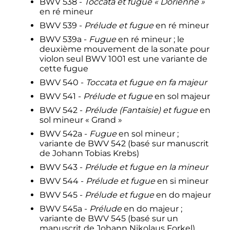
BWV 538 -
Toccata et fugue «
Dorienne
»
en ré mineur
BWV 539 -
Prélude et fugue
en ré mineur
BWV 539a -
Fugue
en ré mineur
; le
deuxième mouvement de la sonate pour
violon seul BWV 1001 est une variante de
cette fugue
BWV 540 -
Toccata et fugue en fa majeur
BWV 541 -
Prélude et fugue
en sol majeur
BWV 542 -
Prélude (Fantaisie) et fugue
en
sol mineur «
Grand
»
BWV 542a -
Fugue
en sol mineur
;
variante de BWV 542 (basé sur manuscrit
de Johann Tobias Krebs)
BWV 543 -
Prélude et fugue en la mineur
BWV 544 -
Prélude et fugue
en si mineur
BWV 545 -
Prélude et fugue
en do majeur
BWV 545a -
Prélude
en do majeur
;
variante de BWV 545 (basé sur un
manuscrit de Johann Nikolaus Forkel)