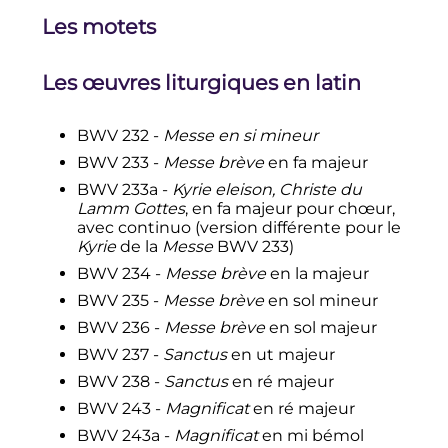
Les motets
Les œuvres liturgiques en latin
BWV 232 -
Messe en si mineur
BWV 233 -
Messe brève
en fa majeur
BWV 233a -
Kyrie eleison, Christe du
Lamm Gottes
, en fa majeur pour chœur,
avec continuo (version différente pour le
Kyrie
de la
Messe
BWV 233)
BWV 234 -
Messe brève
en la majeur
BWV 235 -
Messe brève
en sol mineur
BWV 236 -
Messe brève
en sol majeur
BWV 237 -
Sanctus
en ut majeur
BWV 238 -
Sanctus
en ré majeur
BWV 243 -
Magnificat
en ré majeur
BWV 243a -
Magnificat
en mi bémol