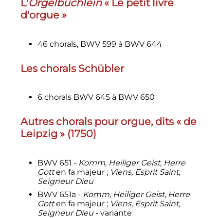
L
'
Orgelbüchlein
«
Le petit livre
d'orgue
»
46 chorals, BWV 599 à BWV 644
Les chorals Schübler
6 chorals BWV 645 à BWV 650
Autres chorals pour orgue, dits «
de
Leipzig
» (1750)
BWV 651 -
Komm, Heiliger Geist, Herre
Gott
en fa majeur
;
Viens, Esprit Saint,
Seigneur Dieu
BWV 651a -
Komm, Heiliger Geist, Herre
Gott
en fa majeur
;
Viens, Esprit Saint,
Seigneur Dieu
- variante