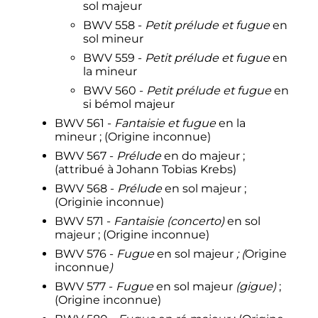
sol majeur
BWV 558 -
Petit prélude et fugue
en
sol mineur
BWV 559 -
Petit prélude et fugue
en
la mineur
BWV 560 -
Petit prélude et fugue
en
si bémol majeur
BWV 561 -
Fantaisie et fugue
en la
mineur
; (Origine inconnue)
BWV 567 -
Prélude
en do majeur
;
(attribué à Johann Tobias Krebs)
BWV 568 -
Prélude
en sol majeur
;
(Originie inconnue)
BWV 571 -
Fantaisie (concerto)
en sol
majeur
; (Origine inconnue)
BWV 576 -
Fugue
en sol majeur
; (
Origine
inconnue
)
BWV 577 -
Fugue
en sol majeur
(gigue)
;
(Origine inconnue)