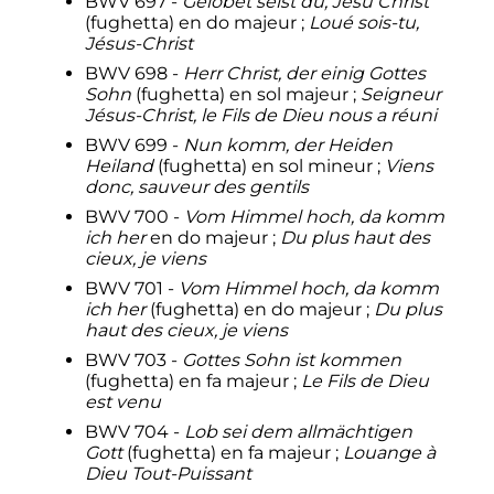
BWV 697 -
Gelobet seist du, Jesu Christ
(fughetta) en do majeur
;
Loué sois-tu,
Jésus-Christ
BWV 698 -
Herr Christ, der einig Gottes
Sohn
(fughetta) en sol majeur
;
Seigneur
Jésus-Christ, le Fils de Dieu nous a réuni
BWV 699 -
Nun komm, der Heiden
Heiland
(fughetta) en sol mineur
;
Viens
donc, sauveur des gentils
BWV 700 -
Vom Himmel hoch, da komm
ich her
en do majeur
;
Du plus haut des
cieux, je viens
BWV 701 -
Vom Himmel hoch, da komm
ich her
(fughetta) en do majeur
;
Du plus
haut des cieux, je viens
BWV 703 -
Gottes Sohn ist kommen
(fughetta) en fa majeur
;
Le Fils de Dieu
est venu
BWV 704 -
Lob sei dem allmächtigen
Gott
(fughetta) en fa majeur
;
Louange à
Dieu Tout-Puissant