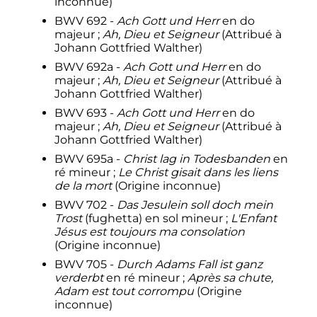
inconnue)
BWV 692 -
Ach Gott und Herr
en do
majeur
;
Ah, Dieu et Seigneur
(Attribué à
Johann Gottfried Walther)
BWV 692a -
Ach Gott und Herr
en do
majeur
;
Ah, Dieu et Seigneur
(Attribué à
Johann Gottfried Walther)
BWV 693 -
Ach Gott und Herr
en do
majeur
;
Ah, Dieu et Seigneur
(Attribué à
Johann Gottfried Walther)
BWV 695a -
Christ lag in Todesbanden
en
ré mineur
;
Le Christ gisait dans les liens
de la mort
(Origine inconnue)
BWV 702 -
Das Jesulein soll doch mein
Trost
(fughetta) en sol mineur
;
L'Enfant
Jésus est toujours ma consolation
(Origine inconnue)
BWV 705 -
Durch Adams Fall ist ganz
verderbt
en ré mineur
;
Après sa chute,
Adam est tout corrompu
(Origine
inconnue)