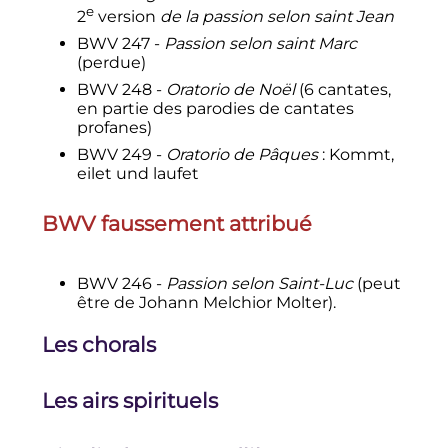
e
2
version
de la passion selon saint Jean
BWV 247 -
Passion selon saint Marc
(perdue)
BWV 248 -
Oratorio de Noël
(6 cantates,
en partie des parodies de cantates
profanes)
BWV 249 -
Oratorio de Pâques
: Kommt,
eilet und laufet
BWV faussement attribué
BWV 246 -
Passion selon Saint-Luc
(peut
être de Johann Melchior Molter).
Les chorals
Les airs spirituels