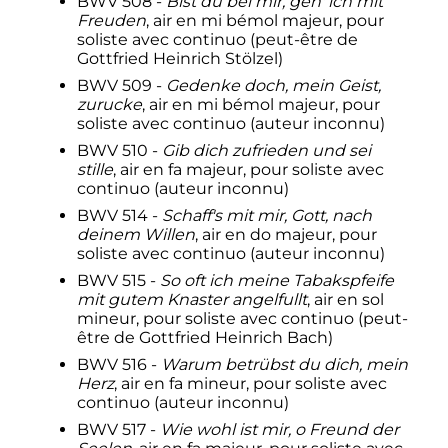
BWV 508 -
Bist du bei mir, geh' ich mit
Freuden
, air en mi bémol majeur, pour
soliste avec continuo (peut-être de
Gottfried Heinrich Stölzel)
BWV 509 -
Gedenke doch, mein Geist,
zurucke
, air en mi bémol majeur, pour
soliste avec continuo (auteur inconnu)
BWV 510 -
Gib dich zufrieden und sei
stille
, air en fa majeur, pour soliste avec
continuo (auteur inconnu)
BWV 514 -
Schaff's mit mir, Gott, nach
deinem Willen
, air en do majeur, pour
soliste avec continuo (auteur inconnu)
BWV 515 -
So oft ich meine Tabakspfeife
mit gutem Knaster angelfullt
, air en sol
mineur, pour soliste avec continuo (peut-
être de Gottfried Heinrich Bach)
BWV 516 -
Warum betrübst du dich, mein
Herz
, air en fa mineur, pour soliste avec
continuo (auteur inconnu)
BWV 517 -
Wie wohl ist mir, o Freund der