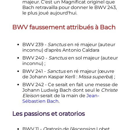
majeur. C'est un Magnificat originel que
Bach retravailla pour donner le BWV 243,
le plus joué aujourd'hui.
BWV faussement attribués à Bach
BWV 239 -
Sanctus
en ré majeur (auteur
inconnu) d'après Antonio Caldara
BWV 240 -
Sanctus
en sol majeur (auteur
inconnu)
;
BWV 241 -
Sanctus
en ré majeur (œuvre
de Johann Kaspar Kerll
:
Missa superba
)
;
BWV 242 - Ce serait en fait une messe de
Johann Ludwig Bach dont seul le
Christe
Eleison
serait de la main de
Jean-
Sébastien Bach
.
Les passions et oratorios
BWV 11 -
Oratorio de l'Ascension
Lobet