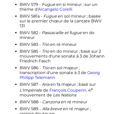
BWV 579 -
Fugue
en si mineur
; sur un
thème d'
Arcangelo Corelli
BWV 581a -
Fugue
en sol mineur
; basée
sur le premier chœur de la cantate BWV
131
BWV 582 -
Passacaille et fugue
en do
mineur
BWV 583 -
Trio
en ré mineur
BWV 585 -
Trio
en do mineur
;
basé sur 2
mouvements d'une sonate à 3 de Johann
Friedrich Fasch
BWV 586 -
Trio
en sol majeur
;
transcription d'une sonate à 3 de
Georg
Philipp Telemann
BWV 587 -
Aria
en fa majeur
;
basé sur
e
L'Impériale
de
François Couperin
,
4
mouvement
de
Les Nations
BWV 588 -
Canzona
en ré mineur
BWV 589 -
Alla breve
en ré majeur
;
origine douteuse