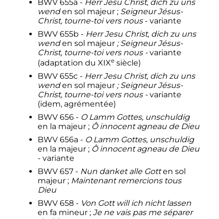
BWV 655a -
Herr Jesu Christ, dich zu uns
wend
en sol majeur
;
Seigneur Jésus-
Christ, tourne-toi vers nous
- variante
BWV 655b -
Herr Jesu Christ, dich zu uns
wend
en sol majeur
; Seigneur Jésus-
Christ, tourne-toi vers nous -
variante
e
(adaptation du
XIX
siècle
)
BWV 655c -
Herr Jesu Christ, dich zu uns
wend
en sol majeur
; Seigneur Jésus-
Christ, tourne-toi vers nous -
variante
(idem, agrémentée)
BWV 656 -
O Lamm Gottes, unschuldig
en la majeur
;
Ô innocent agneau de Dieu
BWV 656a -
O Lamm Gottes, unschuldig
en la majeur
;
Ô innocent agneau de Dieu
- variante
BWV 657 -
Nun danket alle Gott
en sol
majeur
;
Maintenant remercions tous
Dieu
BWV 658 -
Von Gott will ich nicht lassen
en fa mineur
;
Je ne vais pas me séparer