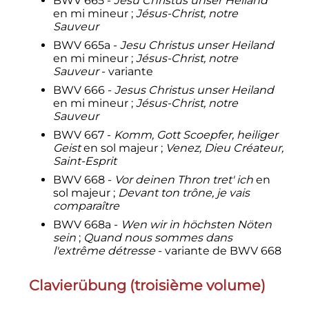
BWV 665 -
Jesu Christus unser Heiland
en mi mineur
;
Jésus-Christ, notre
Sauveur
BWV 665a -
Jesu Christus unser Heiland
en mi mineur
;
Jésus-Christ, notre
Sauveur
- variante
BWV 666 -
Jesus Christus unser Heiland
en mi mineur
;
Jésus-Christ, notre
Sauveur
BWV 667 -
Komm, Gott Scoepfer, heiliger
Geist
en sol majeur
;
Venez, Dieu Créateur,
Saint-Esprit
BWV 668 -
Vor deinen Thron tret' ich
en
sol majeur
;
Devant ton trône, je vais
comparaître
BWV 668a -
Wen wir in höchsten Nöten
sein
;
Quand nous sommes dans
l'extrême détresse
- variante de BWV 668
Clavierübung (troisième volume)