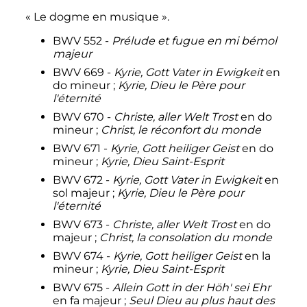
«
Le dogme en musique
».
BWV 552 -
Prélude et fugue en mi bémol
majeur
BWV 669 -
Kyrie, Gott Vater in Ewigkeit
en
do mineur
;
Kyrie, Dieu le Père pour
l'éternité
BWV 670 -
Christe, aller Welt Trost
en do
mineur
;
Christ, le réconfort du monde
BWV 671 -
Kyrie, Gott heiliger Geist
en do
mineur
;
Kyrie, Dieu Saint-Esprit
BWV 672 -
Kyrie, Gott Vater in Ewigkeit
en
sol majeur
;
Kyrie, Dieu le Père pour
l'éternité
BWV 673 -
Christe, aller Welt Trost
en do
majeur
;
Christ, la consolation du monde
BWV 674 -
Kyrie, Gott heiliger Geist
en la
mineur
;
Kyrie, Dieu Saint-Esprit
BWV 675 -
Allein Gott in der Höh' sei Ehr
en fa majeur
;
Seul Dieu au plus haut des