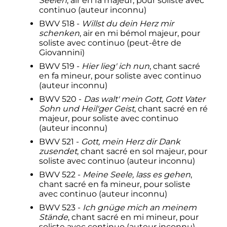
Seelen
, air en fa majeur, pour soliste avec
continuo (auteur inconnu)
BWV 518 -
Willst du dein Herz mir
schenken
, air en mi bémol majeur, pour
soliste avec continuo (peut-être de
Giovannini)
BWV 519 -
Hier lieg' ich nun
, chant sacré
en fa mineur, pour soliste avec continuo
(auteur inconnu)
BWV 520 -
Das walt' mein Gott, Gott Vater
Sohn und Heil'ger Geist
, chant sacré en ré
majeur, pour soliste avec continuo
(auteur inconnu)
BWV 521 -
Gott, mein Herz dir Dank
zusendet
, chant sacré en sol majeur, pour
soliste avec continuo (auteur inconnu)
BWV 522 -
Meine Seele, lass es gehen
,
chant sacré en fa mineur, pour soliste
avec continuo (auteur inconnu)
BWV 523 -
Ich gnüge mich an meinem
Stände
, chant sacré en mi mineur, pour
soliste avec continuo (auteur inconnu)