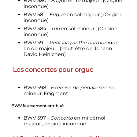
BWV 580 -
Fugue
en ré majeur
; (Origine
inconnue)
BWV 581 -
Fugue
en sol majeur
; (Origine
inconnue)
BWV 584 -
Trio
en sol mineur
; (Origine
inconnue)
BWV 591 -
Petit labyrinthe harmonique
en do majeur
; (Peut-être de Johann
David Heinichen)
Les concertos pour orgue
BWV 598 -
Exercice de pédalier
en sol
mineur. Fragment
BWV faussement attribué
BWV 597 -
Concerto
en mi bémol
majeur
; origine inconnue