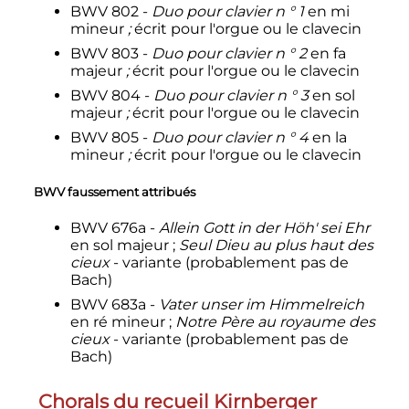
BWV 802 -
Duo pour clavier n ° 1
en mi
mineur
;
écrit pour l'orgue ou le clavecin
BWV 803 -
Duo pour clavier n ° 2
en fa
majeur
;
écrit pour l'orgue ou le clavecin
BWV 804 -
Duo pour clavier n ° 3
en sol
majeur
;
écrit pour l'orgue ou le clavecin
BWV 805 -
Duo pour clavier n ° 4
en la
mineur
;
écrit pour l'orgue ou le clavecin
BWV faussement attribués
BWV 676a -
Allein Gott in der Höh' sei Ehr
en sol majeur
;
Seul Dieu au plus haut des
cieux
- variante (probablement pas de
Bach)
BWV 683a -
Vater unser im Himmelreich
en ré mineur
;
Notre Père au royaume des
cieux
- variante (probablement pas de
Bach)
Chorals du recueil Kirnberger