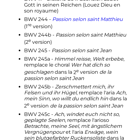
Gott in seinen Reichen (Louez Dieu en
son royaume)
BWV 244 -
Passion selon saint Matthieu
re
(
1
version
)
BWV 244b -
Passion selon saint Matthieu
e
(
2
version
)
BWV 245 -
Passion selon saint Jean
BWV 245a -
Himmel reisse, Welt erbebe
,
remplace le choral
Wer hat dich so
e
geschlagen
dans la
2
version
de la
passion selon saint Jean
BWV 245b -
Zerschmettert mich, ihr
Felsen und ihr Hügel
, remplace l'aria
Ach,
mein Sinn, wo willt du endlich hin
dans la
e
2
version
de la passion selon saint Jean
BWV 245c -
Ach, windet euch nicht so,
geplagte Seelen
, remplace l'arioso
Betrachte, meine Seel, mit ängstlichem
Vergnügenpour
et l'aria
Erwäge, wein
sein blutgefarbter Ruckensoliste
dans la