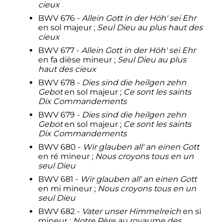
cieux
BWV 676 -
Allein Gott in der Höh' sei Ehr
en sol majeur
;
Seul Dieu au plus haut des
cieux
BWV 677 -
Allein Gott in der Höh' sei Ehr
en fa dièse mineur
;
Seul Dieu au plus
haut des cieux
BWV 678 -
Dies sind die heilgen zehn
Gebot
en sol majeur
;
Ce sont les saints
Dix Commandements
BWV 679 -
Dies sind die heilgen zehn
Gebot
en sol majeur
;
Ce sont les saints
Dix Commandements
BWV 680 -
Wir glauben all' an einen Gott
en ré mineur
;
Nous croyons tous en un
seul Dieu
BWV 681 -
Wir glauben all' an einen Gott
en mi mineur
;
Nous croyons tous en un
seul Dieu
BWV 682 -
Vater unser Himmelreich
en si
mineur
;
Notre Père au royaume des