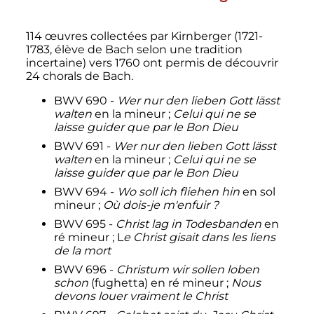
114 œuvres collectées par Kirnberger (1721-
1783, élève de Bach selon une tradition
incertaine) vers 1760 ont permis de découvrir
24 chorals de Bach.
BWV 690 -
Wer nur den lieben Gott lässt
walten
en la mineur
;
Celui qui ne se
laisse guider que par le Bon Dieu
BWV 691 -
Wer nur den lieben Gott lässt
walten
en la mineur
;
Celui qui ne se
laisse guider que par le Bon Dieu
BWV 694 -
Wo soll ich fliehen hin
en sol
mineur
;
Où dois-je m'enfuir
?
BWV 695 -
Christ lag in Todesbanden
en
ré mineur
; L
e Christ gisait dans les liens
de la mort
BWV 696 -
Christum wir sollen loben
schon
(fughetta) en ré mineur
;
Nous
devons louer vraiment le Christ