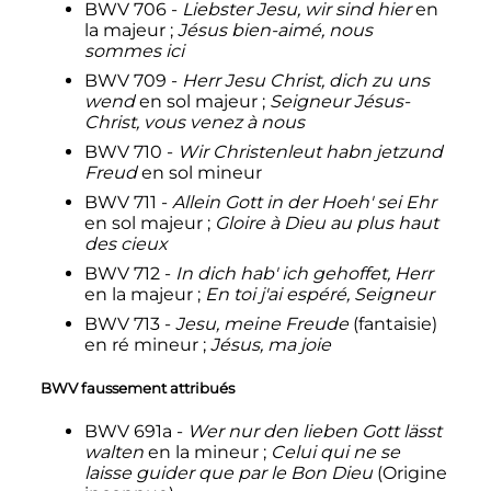
BWV 706 -
Liebster Jesu, wir sind hier
en
la majeur
;
Jésus bien-aimé, nous
sommes ici
BWV 709 -
Herr Jesu Christ, dich zu uns
wend
en sol majeur
;
Seigneur Jésus-
Christ, vous venez à nous
BWV 710 -
Wir Christenleut habn jetzund
Freud
en sol mineur
BWV 711 -
Allein Gott in der Hoeh' sei Ehr
en sol majeur
;
Gloire à Dieu au plus haut
des cieux
BWV 712 -
In dich hab' ich gehoffet, Herr
en la majeur
;
En toi j'ai espéré, Seigneur
BWV 713 -
Jesu, meine Freude
(fantaisie)
en ré mineur
;
Jésus, ma joie
BWV faussement attribués
BWV 691a -
Wer nur den lieben Gott lässt
walten
en la mineur
;
Celui qui ne se
laisse guider que par le Bon Dieu
(Origine