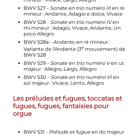
BWV 527 -
Sonate en trio numéro III
en ré
mineur
: Andante, Adagio e dolce, Vivace
BWV 528 -
Sonate en trio numéro IV
en
mi mineur
: Adagio, Vivace, Andante, Un
poco Allegro
BWV 528a -
Andante
, en ré mineur
:
e
Variante de l'Andante (
3
mouvement
) de
BWV 528
BWV 529 -
Sonate en trio numéro V
en ut
majeur
: Allegro, Largo, Allegro
BWV 530 -
Sonate en trio numéro VI
en
sol majeur
: Vivace, Lento, Allegro
Les préludes et fugues, toccatas et
fugues, fugues, fantaisies pour
orgue
BWV 531 -
Prélude et fugue
en do majeur