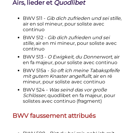
Airs, lieder et
Quodlibet
BWV 511 -
Gib dich zufrieden und sei stille
,
air en sol mineur, pour soliste avec
continuo
BWV 512 -
Gib dich zufrieden und sei
stille
, air en mi mineur, pour soliste avec
continuo
BWV 513 -
O Ewigkeit, du Donnerwort,
air
en fa majeur, pour soliste avec continuo
BWV 515a
- So oft ich meine Tabakspfeife
mit gutem Knaster angelfullt
, air en ré
mineur, pour soliste avec continuo
BWV 524 -
Was seind das vor große
Schlösser,
quodlibet en fa majeur, pour
solistes avec continuo (fragment)
BWV faussement attribués