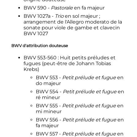
BWV 590 -
Pastorale
en fa majeur
BWV 1027a -
Trio
en sol majeur
;
arrangement de l'Allegro moderato de la
sonate pour viole de gambe et clavecin
BWV 1027
BWV d'attribution douteuse
BWV 553-560
: Huit petits préludes et
fugues (peut-être de Johann Tobias
Krebs)
BWV 553 -
Petit prélude et fugue
en
do majeur
BWV 554 -
Petit prélude et fugue
en
ré mineur
BWV 555 -
Petit prélude et fugue
en
mi mineur
BWV 556 -
Petit prélude et fugue
en
fa majeur
BWV 557 -
Petit prélude et fugue
en