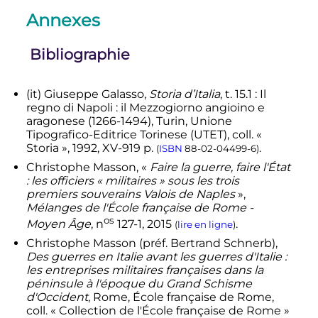
Annexes
Bibliographie
(it)
Giuseppe
Galasso
,
Storia d’Italia
,
t.
15.1 :
Il
regno di Napoli : il Mezzogiorno angioino e
aragonese (1266-1494)
, Turin, Unione
Tipografico-Editrice Torinese (UTET),
coll.
«
Storia »,
1992
,
XV
-919
p.
.
(
ISBN
88-02-04499-6
)
Christophe
Masson
, «
Faire la guerre, faire l'État
: les officiers « militaires » sous les trois
premiers souverains Valois de Naples
»,
Mélanges de l'École française de Rome -
os
Moyen Âge
,
n
127-1,
2015
.
(
lire en ligne
)
Christophe
Masson
(
préf.
Bertrand Schnerb),
Des guerres en Italie avant les guerres d'Italie :
les entreprises militaires françaises dans la
péninsule à l'époque du Grand Schisme
d'Occident
, Rome, École française de Rome,
coll.
« Collection de l'École française de Rome »