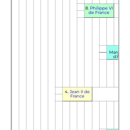
8.
Philippe
VI
de France
17.
Margueri
d'Anjou
4.
Jean
II
de
France