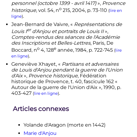
personnel (octobre 1399 - avril 1417)
»,
Provence
o
historique
,
vol.
54,
n
215,
2004
,
p.
73-110
(
lire en
.
ligne
)
Jean-Bernard
de Vaivre
, «
Représentations de
er
Louis
I
d'Anjou et portraits de Louis
II
»,
Comptes-rendus des séances de l'Académie
des Inscriptions et Belles-Lettres
, Paris, De
o
e
Boccard,
n
4,
128
année,
1984
,
p.
722-745
(
lire
.
en ligne
)
Geneviève
Xhayet
, «
Partisans et adversaires
de Louis d'Anjou pendant la guerre de l'Union
d'Aix
»,
Provence historique
, Fédération
historique de Provence,
t.
40, fascicule 162 «
Autour de la guerre de l'Union d'Aix »,
1990
,
p.
403-427
.
(
lire en ligne
)
Articles connexes
Yolande d'Aragon (morte en 1442)
Marie d'Anjou