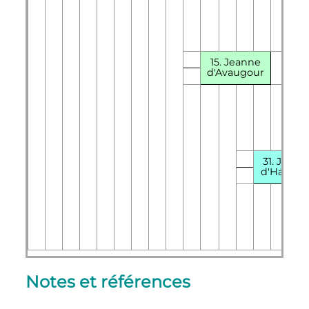
15. Jeanne
d'Avaugour
31. Jeann
d'Harcou
Notes et références