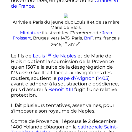
novembre 1389
, en présence du roi
Charles
VI
de France
.
Arrivée à Paris du jeune duc
Louis
II
et de sa mère
Marie de Blois.
Miniature
illustrant les
Chroniques
de
Jean
Froissart
, Bruges, vers 1475, Paris,
BnF
, ms. français
o
o
2645,
f
317
v
.
er
Le fils de
Louis
I
de Naples
et de Marie de
Blois n'obtient la soumission de la Provence
qu'en 1387 à la suite de la désagrégation de
l'
Union d'Aix
. Il fait face aux divagations des
routiers, soutient le
pape d'Avignon
(
1403
)
avant d'adhérer à la soustraction d'obédience,
puis d'assurer à
Benoît
XIII
fugitif une relative
protection.
Il fait plusieurs tentatives, assez vaines, pour
s'imposer à son royaume de Naples.
Comte de Provence, il épouse le
2 décembre
1400
Yolande d'Aragon en la
cathédrale Saint-