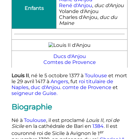
René d'Anjou
,
duc d'Anjou
Enfants
Yolande d'Anjou
Charles d'Anjou,
duc du
Maine
Ducs d'Anjou
Comtes de Provence
Louis
II
, né le
5 octobre 1377
à
Toulouse
et mort
le
29 avril 1417
à
Angers
, fut
roi titulaire de
Naples
,
duc d'Anjou
.
comte de Provence
et
seigneur de Guise.
Biographie
Né à
Toulouse
, il est proclamé
Louis
II
, roi de
Sicile
en la cathédrale de Bari en
1384
. Il est
er
couronné roi de Sicile à Avignon le
1