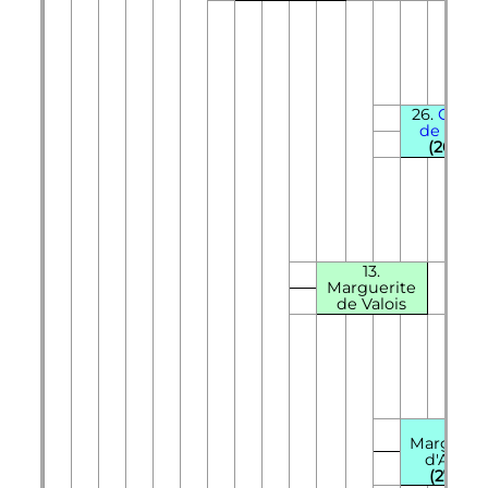
26.
Charl
de Valoi
(26=16)
13.
Marguerite
de Valois
27.
Margueri
d'Anjou
(27=17)