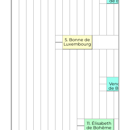
de Braba
5. Bonne de
Luxembourg
22.
Vencesla
de Bohê
11. Élisabeth
de Bohême