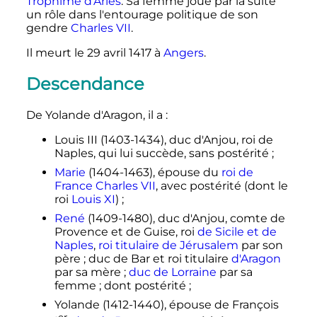
Trophime d'Arles
. Sa femme joue par la suite
un rôle dans l'entourage politique de son
gendre
Charles
VII
.
Il meurt le
29 avril 1417
à
Angers
.
Descendance
De Yolande d'Aragon, il a
:
Louis
III
(1403-1434), duc d'Anjou, roi de
Naples, qui lui succède, sans postérité
;
Marie
(1404-1463), épouse du
roi de
France
Charles
VII
, avec postérité (dont le
roi
Louis
XI
)
;
René
(1409-1480), duc d'Anjou, comte de
Provence et de Guise, roi
de Sicile et de
Naples
,
roi titulaire de Jérusalem
par son
père
; duc de Bar et roi titulaire
d'Aragon
par sa mère
;
duc de Lorraine
par sa
femme
; dont postérité
;
Yolande (1412-1440), épouse de
François
er