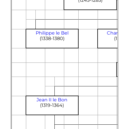
(1245-1285)
Philippe le Bel
Charles d
(1338-1380)
(1270-
Jean
II
le Bon
(1319-1364)