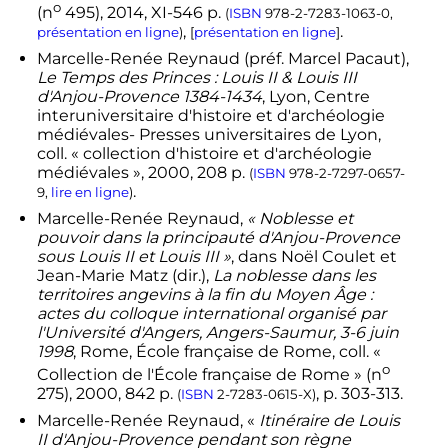
o
(
n
495),
2014
,
XI
-546
p.
(
ISBN
978-2-7283-1063-0
,
,
.
présentation en ligne
)
[
présentation en ligne
]
Marcelle-Renée
Reynaud
(
préf.
Marcel Pacaut),
Le Temps des Princes : Louis
II
&
Louis
III
d'Anjou-Provence 1384-1434
, Lyon, Centre
interuniversitaire d'histoire et d'archéologie
médiévales- Presses universitaires de Lyon,
coll.
« collection d'histoire et d'archéologie
médiévales »,
2000
, 208
p.
(
ISBN
978-2-7297-0657-
.
9
,
lire en ligne
)
Marcelle-Renée
Reynaud
,
« Noblesse et
pouvoir dans la principauté d'Anjou-Provence
sous Louis
II
et
Louis
III
»
, dans Noël Coulet et
Jean-Marie Matz (dir.),
La noblesse dans les
territoires angevins à la fin du Moyen Âge :
actes du colloque international organisé par
l'Université d'Angers, Angers-Saumur, 3-6 juin
1998
, Rome, École française de Rome,
coll.
«
o
Collection de l'École française de Rome » (
n
275),
2000
, 842
p.
,
p.
303-313
.
(
ISBN
2-7283-0615-X
)
Marcelle-Renée
Reynaud
, «
Itinéraire de Louis
II
d'Anjou-Provence pendant son règne