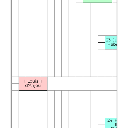
23. Judith
Habsbou
1. Louis II
d'Anjou
24.
Hugu
II
de