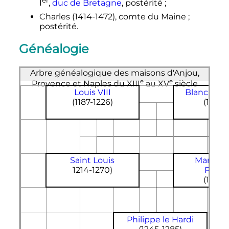
I
,
duc de Bretagne
, postérité
;
Charles (1414-1472), comte du Maine
;
postérité.
Généalogie
Arbre généalogique des maisons d'Anjou,
e
e
Provence et Naples du
XIII
au
XV
siècle
Louis
VIII
Blanche de
(1187-1226)
(1188-
Saint Louis
Marguer
1214-1270)
Prove
(1221-
Philippe le Hardi