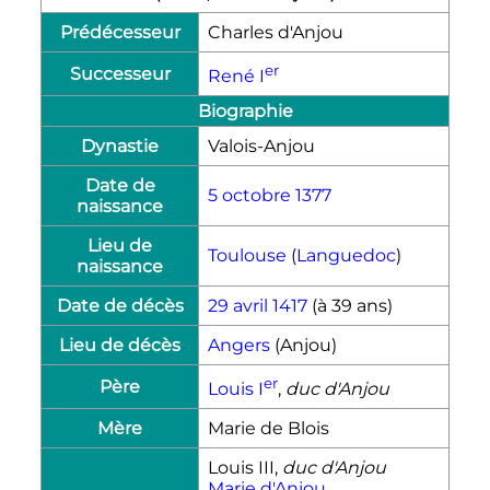
Prédécesseur
Charles d'Anjou
er
Successeur
René
I
Biographie
Dynastie
Valois-Anjou
Date de
5 octobre
1377
naissance
Lieu de
Toulouse
(
Languedoc
)
naissance
Date de décès
29 avril
1417
(à 39 ans)
Lieu de décès
Angers
(Anjou)
er
Père
Louis
I
,
duc d'Anjou
Mère
Marie de Blois
Louis
III
,
duc d'Anjou
Marie d'Anjou