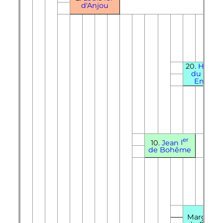
d'Anjou
20.
Henri
du Saint
Empire
er
10.
Jean
I
de Bohême
21.
Margueri