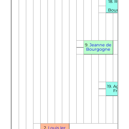
18.
Rober
de
Bourgog
9.
Jeanne de
Bourgogne
19. Agnès 
France
2.
Louis Ier