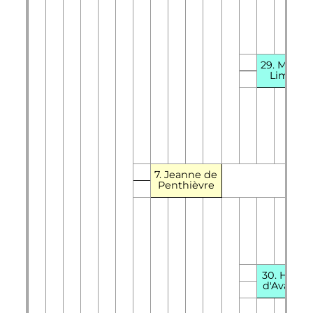
29. Marie 
Limoge
7. Jeanne de
Penthièvre
30. Henri 
d'Avaugo