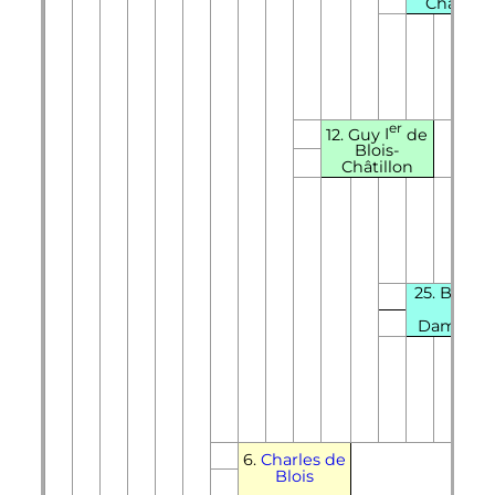
Châtillo
er
12.
Guy
I
de
Blois-
Châtillon
25. Béatri
de
Dampier
6.
Charles de
Blois