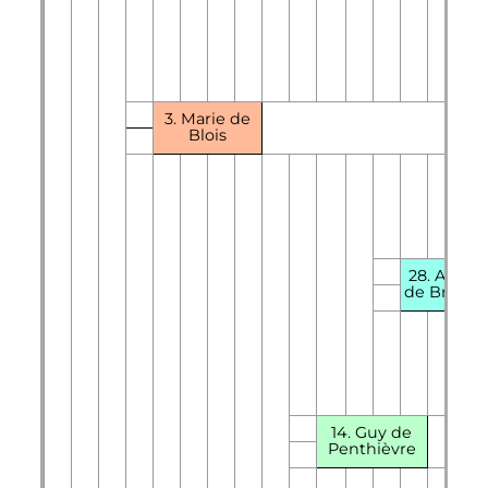
3. Marie de
Blois
28.
Arthu
de Bretag
14. Guy de
Penthièvre