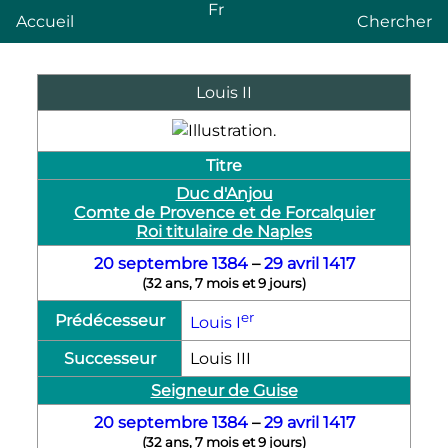
Fr
Accueil
Chercher
Louis
II
Titre
Duc d'Anjou
Comte de Provence et de Forcalquier
Roi titulaire de Naples
20 septembre
1384
–
29 avril
1417
(
32 ans, 7 mois et 9 jours
)
er
Prédécesseur
Louis
I
Successeur
Louis
III
Seigneur de Guise
20 septembre
1384
–
29 avril
1417
(
32 ans, 7 mois et 9 jours
)