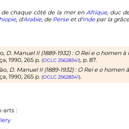
, de chaque côté de la mer en
Afrique
, duc d
hiopie
, d'
Arabie
, de
Perse
et d'
Inde
par la grâc
o,
D. Manuel
II
(1889-1932)
: O Rei e o homen à l
ça,
1990
, 265
p.
,
p.
87
.
(
OCLC
25628341
)
ão,
D. Manuel
II
(1889-1932)
: O Rei e o homen à
ça,
1990
, 265
p.
.
(
OCLC
25628341
)
-arts
:
lery