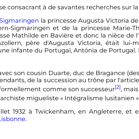
 se consacrant à de savantes recherches sur la
Sigmaringen
la princesse Augusta Victoria de 
rn-Sigmaringen et de la princesse Marie-Th
hesse Mathilde en Bavière et donc la nièce de 
llern, père d'Augusta Victoria, était lui
ne infante du Portugal, Antónia de Portugal. 
a avec son cousin Duarte, duc de Bragance (de
cendants, de la succession au trône par l'articl
[2]
is formellement comme son successeur
, mais
rchiste migueliste
« Intégralisme lusitanien »
illet 1932 à Twickenham, en Angleterre, et 
Lisbonne
.