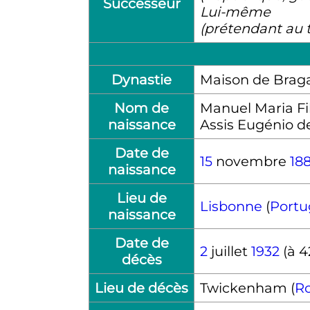
Successeur
Lui-même
(prétendant au 
Dynastie
Maison de Brag
Nom de
Manuel Maria Fi
naissance
Assis Eugénio d
Date de
15
novembre
18
naissance
Lieu de
Lisbonne
(
Portu
naissance
Date de
2
juillet
1932
(à 4
décès
Lieu de décès
Twickenham (
R