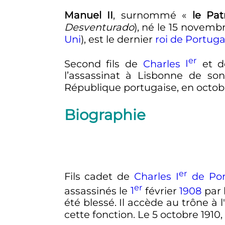
Manuel
II
, surnommé «
le Pat
Desventurado
), né le
15 novembr
Uni
), est le dernier
roi de Portuga
er
Second fils de
Charles
I
et de
l’assassinat à Lisbonne de son
République portugaise, en
octob
Biographie
er
Fils cadet de
Charles
I
de Por
er
assassinés le
1
février
1908
par 
été blessé. Il accède au trône à 
cette fonction. Le
5 octobre 1910
,