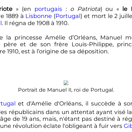
riote
» (en
portugais
:
o Patriota
) ou «
le
e 1889
à
Lisbonne
(
Portugal
) et mort le
2 juill
l
. Il régna de 1908 à 1910.
 la princesse Amélie d’Orléans, Manuel mo
 père et de son frère Louis-Philippe, prin
re 1910
, est à l’origine de sa déposition.
Portrait de
Manuel
II
, roi de Portugal.
tugal
et d'Amélie d'Orléans, il succède à son
les républicains dans un attentat ayant visé l
l'âge de 19 ans, mais, n'étant pas destiné à rég
 une révolution éclate l'obligeant à fuir vers
Gib