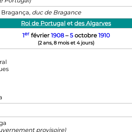
e Portugal)
 Bragança,
duc de Bragance
Roi de Portugal
et
des Algarves
er
1
février
1908
–
5
octobre
1910
(
2 ans, 8 mois et 4 jours
)
ral
ues
a
aga
uvernement provisoire)