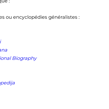
ique
:
es ou encyclopédies généralistes
:
i
ana
ional Biography
opedija