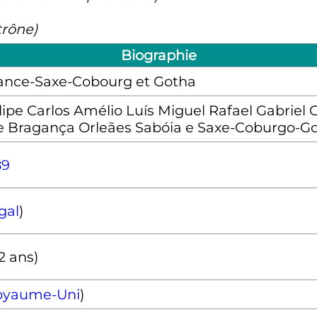
trône)
Biographie
ance-Saxe-Cobourg et Gotha
lipe Carlos Amélio Luís Miguel Rafael Gabriel
e Bragança Orleães Sabóia e Saxe-Coburgo-G
89
gal
)
2 ans)
oyaume-Uni
)