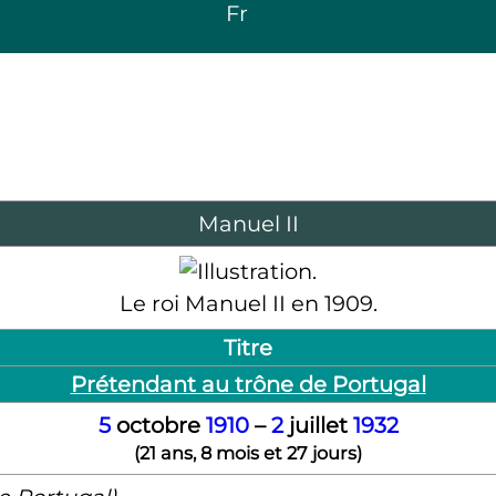
Fr
Manuel
II
Le roi Manuel
II
en 1909.
Titre
Prétendant au trône de Portugal
5
octobre
1910
–
2
juillet
1932
(
21 ans, 8 mois et 27 jours
)