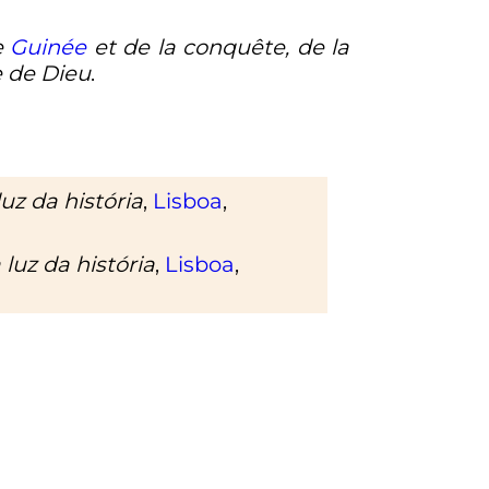
e
Guinée
et de la conquête, de la
e de Dieu
.
uz da história
,
Lisboa
,
 luz da história
,
Lisboa
,