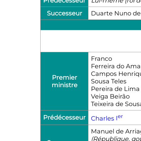
Prédécesseur
Lui-même (roi d
Successeur
Duarte Nuno de
Franco
Ferreira do Ama
Campos Henriq
Premier
Sousa Teles
ministre
Pereira de Lima
Veiga Beirão
Teixeira de Sous
er
Prédécesseur
Charles
I
Manuel de Arri
(République, go