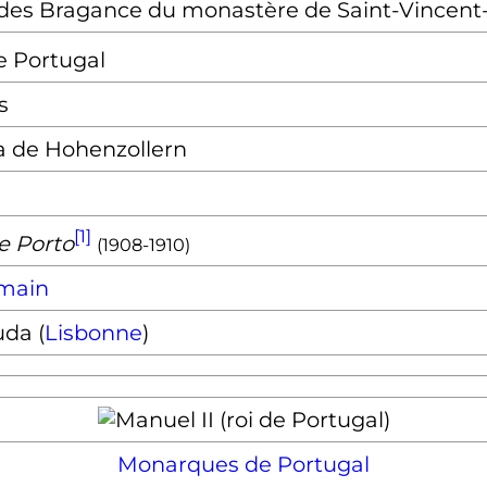
des Bragance du monastère de Saint-Vincent-
de Portugal
s
a de Hohenzollern
[1]
e Porto
(1908-1910)
omain
uda (
Lisbonne
)
Monarques de Portugal