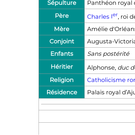
Sépulture
Panthéon royal 
er
Père
Charles
I
, roi 
Mère
Amélie d'Orléan
Conjoint
Augusta-Victori
Enfants
Sans postérité
Héritier
Alphonse,
duc d
Religion
Catholicisme r
Résidence
Palais royal d’Aj