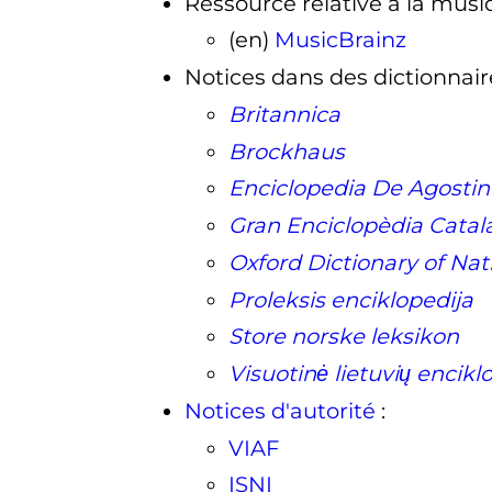
Ressource relative à la mus
(en)
MusicBrainz
Notices dans des dictionnair
Britannica
Brockhaus
Enciclopedia De Agostin
Gran Enciclopèdia Catal
Oxford Dictionary of Nat
Proleksis enciklopedija
Store norske leksikon
Visuotinė lietuvių encikl
Notices d'autorité
:
VIAF
ISNI