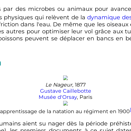
s par des microbes ou animaux pour avance
s physiques qui relèvent de la
dynamique des
 friction dans l'eau. De même que les oiseaux
s autres pour optimiser leur vol grâce aux t
s poissons peuvent se déplacer en bancs en 
n
Le Nageur
, 1877
Gustave Caillebotte
Musée d'Orsay
, Paris
'apprentissage de la natation au régiment en 1900
 humains aient su nager dès la période préhisto
e), les premiers documents à ce sujet dat