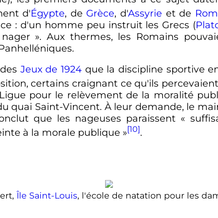
ent d'
Égypte
, de
Grèce
, d'
Assyrie
et de
Rom
nce
: d'un homme peu instruit les Grecs (
Plat
i nager
». Aux thermes, les Romains pouvaie
 Panhelléniques.
r des
Jeux de 1924
que la discipline sportive en
sition, certains craignant ce qu'ils percevai
a Ligue pour le relèvement de la moralité pu
du quai Saint-Vincent. À leur demande, le mai
onclut que les nageuses paraissent «
suffi
[10]
inte à la morale publique
»
.
ert,
Île Saint-Louis
, l'école de natation pour les da