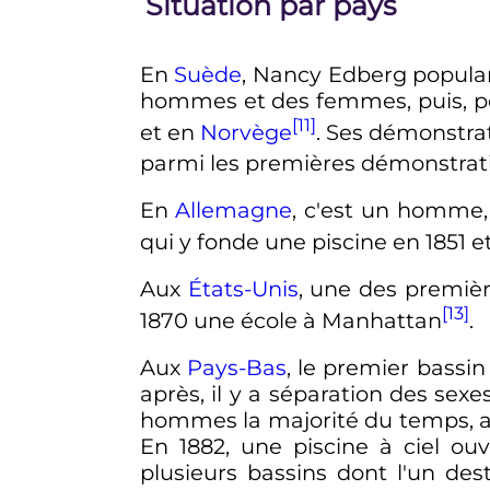
Situation par pays
En
Suède
, Nancy Edberg popular
hommes et des femmes, puis, pe
[11]
et en
Norvège
. Ses démonstra
parmi les premières démonstrat
En
Allemagne
, c'est un homme
qui y fonde une piscine en 1851 
Aux
États-Unis
, une des premiè
[13]
1870 une école à Manhattan
.
Aux
Pays-Bas
, le premier bassi
après, il y a séparation des sexe
hommes la majorité du temps, a
En 1882, une piscine à ciel ou
plusieurs bassins dont l'un de