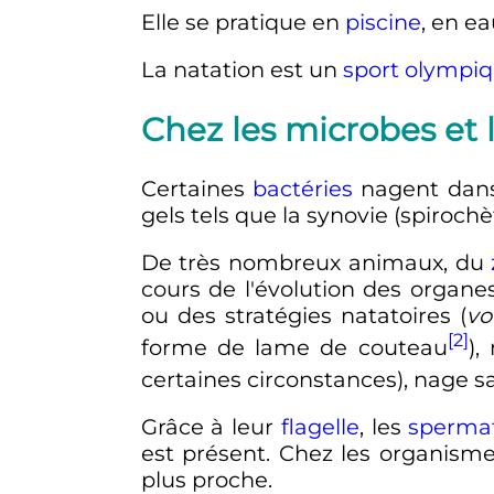
Elle se pratique en
piscine
, en ea
La natation est un
sport olympi
Chez les microbes et
Certaines
bactéries
nagent dans
gels tels que la synovie (spiro
De très nombreux animaux, du
cours de l'évolution des organes
ou des stratégies natatoires (
vo
[2]
forme de lame de couteau
),
certaines circonstances), nage 
Grâce à leur
flagelle
, les
sperma
est présent. Chez les organisme
plus proche.