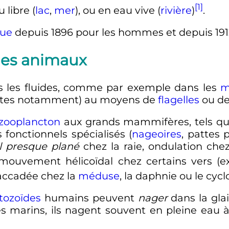
[1]
u libre (
lac
,
mer
), ou en eau vive (
rivière
)
.
que
depuis 1896 pour les hommes et depuis 191
 les animaux
 les fluides, comme par exemple dans les
m
chètes notamment) au moyens de
flagelles
ou d
zooplancton
aux grands mammifères, tels qu
 fonctionnels spécialisés (
nageoires
, pattes 
l presque plané
chez la raie, ondulation che
 mouvement hélicoïdal chez certains vers (e
saccadée chez la
méduse
, la daphnie ou le cycl
tozoïdes
humains peuvent
nager
dans la glair
s marins, ils nagent souvent en pleine eau à