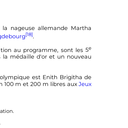
r la nageuse allemande Martha
[18]
debourg
.
e
tion au programme, sont les
5
s la médaille d'or et un nouveau
olympique est Enith Brigitha de
en
100
m
et
200
m
libres aux
Jeux
ation.
e