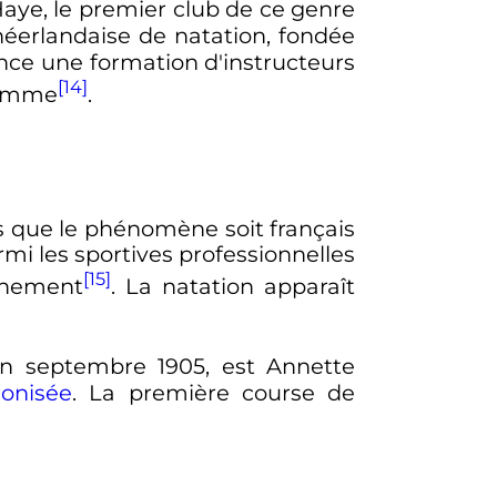
Haye, le premier club de ce genre
éerlandaise de natation, fondée
nce une formation d'instructeurs
[14]
 femme
.
s que le phénomène soit français
mi les sportives professionnelles
[15]
înement
. La natation apparaît
en
septembre 1905
, est Annette
ronisée
. La première course de