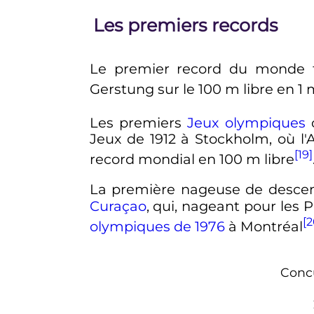
Les premiers records
Le premier record du monde f
Gerstung sur le
100
m
libre en 1 
Les premiers
Jeux olympiques
c
Jeux de 1912 à Stockholm, où l'
[19]
record mondial en
100
m
libre
La première nageuse de descend
Curaçao
, qui, nageant pour les
[2
olympiques de 1976
à Montréal
Concu