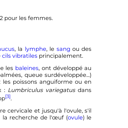
2 pour les femmes.
ucus
, la
lymphe
, le
sang
ou des
e
cils vibratiles
principalement.
e les
baleines
, ont développé au
palmées, queue surdéveloppée...)
z les poissons anguiforme ou en
x
:
Lumbriculus variegatus
dans
[3]
op
.
e cervicale et jusqu'à l'ovule, s'il
 la recherche de l'œuf (
ovule
) le