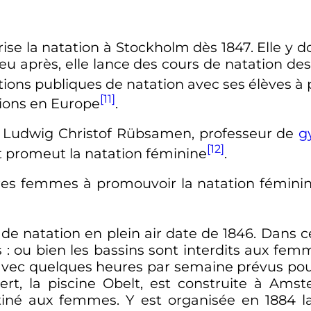
ise la natation à Stockholm dès 1847. Elle y 
u après, elle lance des cours de natation d
tions publiques de natation avec ses élèves à
[11]
ions en Europe
.
, Ludwig Christof Rübsamen, professeur de
g
[12]
et promeut la natation féminine
.
res femmes à promouvoir la natation féminin
n de natation en plein air date de 1846. Dans 
s
: ou bien les bassins sont interdits aux femm
vec quelques heures par semaine prévus pour 
vert, la piscine Obelt, est construite à Ams
stiné aux femmes. Y est organisée en 1884 