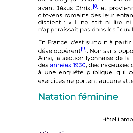
[8]
avant Jésus Christ
et provienn
citoyens romains dès leur enfa
disaient
: «
Il ne sait ni lire n
n'apparaissait pas dans les Jeux
En France, c'est surtout à parti
[9]
développèrent
. Non sans oppo
Ainsi, la section lyonnaise de l
des
années 1930
, des nageuses 
à une enquête publique, qui c
exercices ne portent aucune atte
Natation féminine
Hôtel Lamb