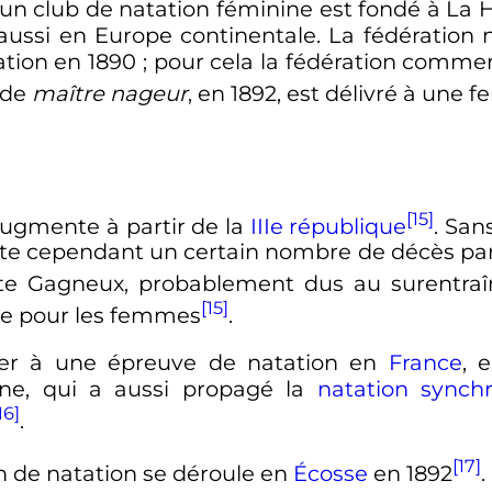
un club de natation féminine est fondé à La 
ussi en Europe continentale. La fédération n
ation en 1890
; pour cela la fédération comme
 de
maître nageur
, en 1892, est délivré à une
[15]
augmente à partir de la
IIIe république
. San
tate cependant un certain nombre de décès par
ette Gagneux, probablement dus au surentra
[15]
e pour les femmes
.
er à une épreuve de natation en
France
, 
enne, qui a aussi propagé la
natation synch
16]
.
[17]
 de natation se déroule en
Écosse
en 1892
.