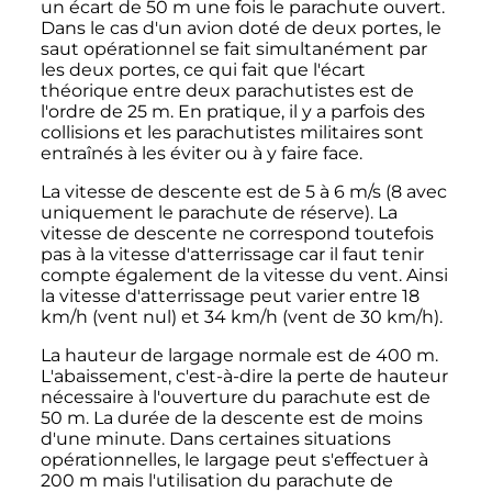
un écart de
50
m
une fois le parachute ouvert.
Dans le cas d'un avion doté de deux portes, le
saut opérationnel se fait simultanément par
les deux portes, ce qui fait que l'écart
théorique entre deux parachutistes est de
l'ordre de
25
m
. En pratique, il y a parfois des
collisions et les parachutistes militaires sont
entraînés à les éviter ou à y faire face.
La vitesse de descente est de 5 à
6
m/s
(8 avec
uniquement le parachute de réserve). La
vitesse de descente ne correspond toutefois
pas à la vitesse d'atterrissage car il faut tenir
compte également de la vitesse du vent. Ainsi
la vitesse d'atterrissage peut varier entre
18
km/h
(vent nul) et
34
km/h
(vent de
30
km/h
).
La hauteur de largage normale est de
400
m
.
L'abaissement, c'est-à-dire la perte de hauteur
nécessaire à l'ouverture du parachute est de
50
m
. La durée de la descente est de moins
d'une minute. Dans certaines situations
opérationnelles, le largage peut s'effectuer à
200
m
mais l'utilisation du parachute de