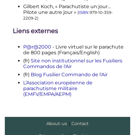
Gilbert Koch, «
Parachutiste un jour…
Pilote une autre jour
»
(
ISBN
979-10-359-
2209-2
)
Liens externes
P@r@2000
- Livre virtuel sur le parachute
de 800 pages (Français/English)
(fr)
Site non institutionnel sur les Fusiliers
Commandos de l'Air
(fr)
Blog Fusilier Commando de l'Air
L’Association européenne de
parachutisme militaire
(EMFV/EMPA/AEPM)
About-us
|
Contact