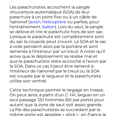
Les parachutistes accrochent la
sangle
d'ouverture automatique
(SOA) de leur
parachute à un point fixe ou à un câble de
l'aéronef (
avion
,
hélicoptère
ou parfois, pour
l'entraînement,
ballon
). Lors du saut, la sangle
se délove et tire le parachute hors de son sac.
Lorsque le parachute est complètement sorti
du sac la coupole peut s'ouvrir. La SOA et le sac
à voile pendent alors par la portière et sont
ramenés à l'intérieur par un treuil. À noter qu'il
arrive que le déploiement se réalise mal et
que le parachutiste reste accroché à l'avion par
la SOA. Dans ce cas il peut être ramené à
l'intérieur de l'aéronef par le treuil ou la SOA
est coupée par le largueur et le parachutiste
utilise son ventral.
Cette technique permet le largage en masse.
On peut ainsi, à partir d'un C-141, larguer en un
seul passage 120 hommes (60 par porte) pour
autant que la zone de saut soit assez grande.
La file des parachutistes se succédant par la
même porte est appelée «
stick
»
; en France le