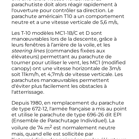
parachutiste doit alors réagir rapidement à
l'ouverture pour contrôler sa direction. Le
parachute américain T10 a un comportement
neutre et a une vitesse verticale de 5,6 m/s,
Les T-10 modèles MC1-1B/C et D sont
manœuvrables lors de la descente, grâce à
leurs fenêtres à l’arrière de la voile, et les
steering lines
(commandes fixées aux
élévateurs) permettant au parachute de
tourner pour utiliser le vent, les MC1 (modified
canopy) ont une vitesse horizontale de 3m/s
soit 11km/h, et 4,7m/s de vitesse verticale. Les
parachutes manœuvrables permettent
d'éviter plus facilement les obstacles à
l'atterrissage.
Depuis 1980, en remplacement du parachute
de type 672-12, l'armée française a mis au point
et utilise le parachute de type 696-26 dit EPI
(Ensemble de Parachutage Individuel). La
2
voilure de
74
m
est normalement neutre
mais, quand elle est sollicitée par