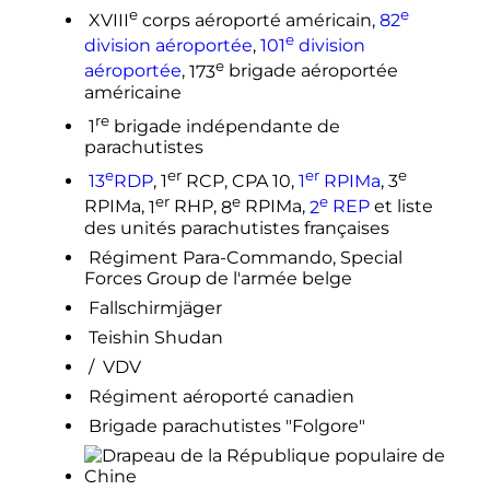
e
e
XVIII
corps aéroporté américain,
82
e
division
aéroportée
,
101
division
e
aéroportée
,
173
brigade
aéroportée
américaine
re
1
brigade
indépendante de
parachutistes
e
er
er
e
13
RDP
,
1
RCP, CPA 10,
1
RPIMa
,
3
er
e
e
RPIMa,
1
RHP,
8
RPIMa,
2
REP
et liste
des unités parachutistes françaises
Régiment Para-Commando, Special
Forces Group de l'armée belge
Fallschirmjäger
Teishin Shudan
/
VDV
Régiment aéroporté canadien
Brigade parachutistes "Folgore"