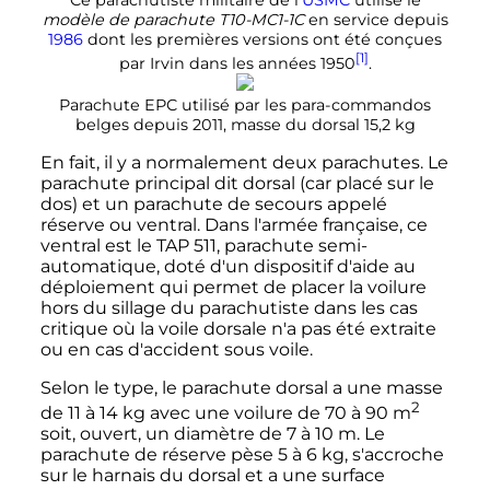
Ce parachutiste militaire de l'
USMC
utilise le
modèle de parachute T10-MC1-1C
en service depuis
1986
dont les premières versions ont été conçues
[1]
par Irvin dans les années 1950
.
Parachute EPC utilisé par les para-commandos
belges depuis 2011, masse du dorsal 15,2 kg
En fait, il y a normalement deux parachutes. Le
parachute principal dit dorsal (car placé sur le
dos) et un parachute de secours appelé
réserve ou ventral. Dans l'armée française, ce
ventral est le TAP 511, parachute semi-
automatique, doté d'un dispositif d'aide au
déploiement qui permet de placer la voilure
hors du sillage du parachutiste dans les cas
critique où la voile dorsale n'a pas été extraite
ou en cas d'accident sous voile.
Selon le type, le parachute dorsal a une masse
2
de
11 à 14
kg
avec une voilure de 70 à
90
m
soit, ouvert, un diamètre de
7 à 10
m
. Le
parachute de réserve pèse
5 à 6
kg
, s'accroche
sur le harnais du dorsal et a une surface