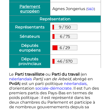
Parlement
Agnes Jongerius
(
S&D
)
européen
Représentation
Représentants
9
/
150
Sénateurs
6
/
75
Députés
6
/
29
européens
Députés
46
/
570
provinciaux
Le
Parti travailliste
ou
Parti du travail
(en
néerlandais
Partij van de Arbeid
, abrégé en
PvdA
) est un parti politique
néerlandais
,
d'orientation
sociale-démocrate
. Il est l'un des
premiers partis des Pays-Bas en termes de
poids politique
: il est représenté dans les
deux chambres du Parlement et participe à
de nombreux gouvernements depuis sa