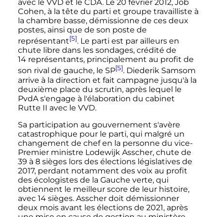
avec le VVD et le CDA. Le
20 février 2012
, Job
Cohen, à la tête du parti et groupe travailliste à
la chambre basse, démissionne de ces deux
postes, ainsi que de son poste de
[5]
représentant
. Le parti est par ailleurs en
chute libre dans les sondages, crédité de
14 représentants
, principalement au profit de
[5]
son rival de gauche, le SP
. Diederik Samsom
arrive à la direction et fait campagne jusqu'à la
deuxième place du scrutin, après lequel le
PvdA s'engage à l'élaboration du cabinet
Rutte II avec le VVD.
Sa participation au gouvernement s'avère
catastrophique pour le parti, qui malgré un
changement de chef en la personne du vice-
Premier ministre Lodewijk Asscher, chute de
39 à 8 sièges
lors des élections législatives de
2017, perdant notamment des voix au profit
des écologistes de la Gauche verte, qui
obtiennent le meilleur score de leur histoire,
avec 14 sièges. Asscher doit démissionner
deux mois avant les élections de 2021, après
une mise en cause de gestion au ministère