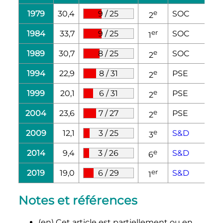
e
1979
30,4
9
/
25
SOC
2
er
1984
33,7
9
/
25
SOC
1
e
1989
30,7
8
/
25
SOC
2
e
1994
22,9
8
/
31
PSE
2
e
1999
20,1
6
/
31
PSE
2
e
2004
23,6
7
/
27
PSE
2
e
2009
12,1
3
/
25
S&D
3
e
2014
9,4
3
/
26
S&D
6
er
2019
19,0
6
/
29
S&D
1
Notes et références
(en)
Cet article est partiellement ou en