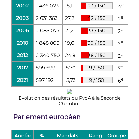
e
2002
1 436 023
15,1
23
/
150
4
e
2003
2 631 363
27,2
42
/
150
2
e
2006
2 085 077
21,2
33
/
150
2
e
2010
1 848 805
19,6
30
/
150
2
e
2012
2 340 750
24,8
38
/
150
2
e
2017
599 699
5,70
9
/
150
7
e
2021
597 192
5,73
9
/
150
6
Evolution des résultats du PvdA à la Seconde
Chambre.
Parlement européen
Année
%
Mandats
Rang
Groupe