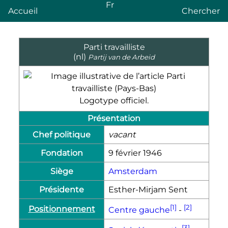
Fr
Accueil
Chercher
Parti travailliste
(nl)
Partij van de Arbeid
Logotype officiel.
Présentation
Chef politique
vacant
Fondation
9 février 1946
Siège
Amsterdam
Présidente
Esther-Mirjam Sent
[1]
[2]
Positionnement
Centre gauche
-
[3]