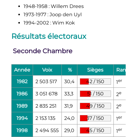
1948-1958
: Willem Drees
1973-1977
: Joop den Uyl
1994-2002
: Wim Kok
Résultats électoraux
Seconde Chambre
Année
Voix
%
Sièges
Rang
er
1982
2 503 517
30,4
42
/
150
1
e
1986
3 051 678
33,3
51
/
150
2
e
1989
2 835 251
31,9
49
/
150
2
er
1994
2 153 135
24,0
37
/
150
1
er
1998
2 494 555
29,0
45
/
150
1