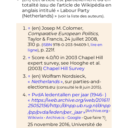
totalité issu de l’article de Wikipédia en
anglais intitulé
«
Labour Party
(Netherlands)
»
.
(
voir la liste des auteurs
)
↑
(en)
Josep M. Colomer,
Comparative European Politics
,
Taylor & Francis,
24 juillet 2008
,
310
p.
(
ISBN
978-0-203-94609-1
,
lire en
,
p.
221f
.
ligne
)
↑
Score 4.0/10 in 2003 Chapel Hill
expert survey, see Hooghe et al.
(2003)
Chapel Hill Survey
↑
(en)
Wolfram Nordsieck,
«
Netherlands
»
, sur
parties-and-
elections.eu
.
(consulté le
8 juin 2015
)
↑
PvdA ledentallen per jaar (1946- )
«
https://web.archive.org/web/201611
25052156/http://dnpp.ub.rug.nl/dnpp
(
Archive.org
•
/pp/pvda/leden/per_jaar
»
Wikiwix
•
Archive.is
•
Google
• Que faire
?)
,
25 novembre 2016
, Université de