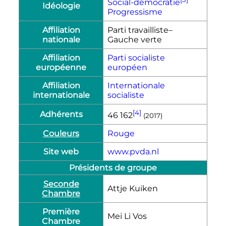
Social-démocratie
Idéologie
Progressisme
Affiliation
Parti travailliste–
nationale
Gauche verte
Affiliation
Parti socialiste
européenne
européen
Affiliation
Internationale
internationale
socialiste
[4]
Adhérents
46 162
(2017)
Couleurs
Rouge
Site web
www.pvda.nl
Présidents de groupe
Seconde
Attje Kuiken
Chambre
Première
Mei Li Vos
Chambre