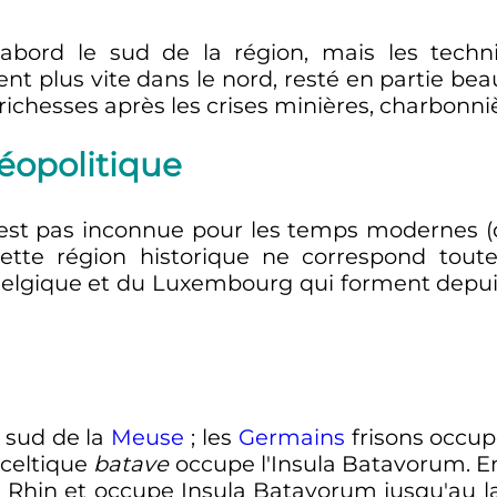
abord le sud de la région, mais les techn
t plus vite dans le nord, resté en partie be
richesses après les crises minières, charbonnièr
géopolitique
'est pas inconnue pour les temps modernes 
Cette région historique ne correspond tou
 Belgique et du Luxembourg qui forment depui
 sud de la
Meuse
; les
Germains
frisons occupen
-celtique
batave
occupe l'Insula Batavorum. E
e Rhin et occupe Insula Batavorum jusqu'au la