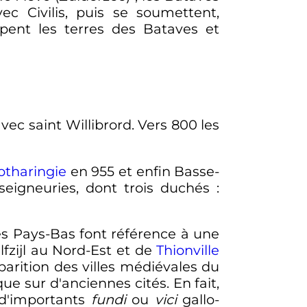
c Civilis, puis se soumettent,
ent les terres des Bataves et
ec saint Willibrord. Vers 800 les
otharingie
en 955 et enfin Basse-
seigneuries, dont trois duchés
:
les Pays-Bas font référence à une
fzijl au Nord-Est et de
Thionville
parition des villes médiévales du
que sur d'anciennes cités. En fait,
 d'importants
fundi
ou
vici
gallo-