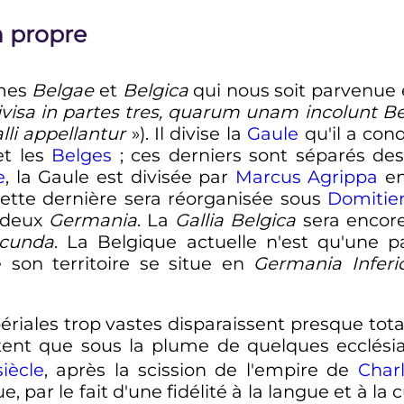
m propre
rmes
Belgae
et
Belgica
qui nous soit parvenue 
ivisa in partes tres, quarum unam incolunt Be
lli appellantur
»). Il divise la
Gaule
qu'il a conq
et les
Belges
; ces derniers sont séparés des
e
, la Gaule est divisée par
Marcus Agrippa
en
Cette dernière sera réorganisée sous
Domitie
 deux
Germania
. La
Gallia Belgica
sera encore
ecunda
. La Belgique actuelle n'est qu'une p
 son territoire se situe en
Germania Inferi
ériales trop vastes disparaissent presque tot
stent que sous la plume de quelques ecclésia
iècle
, après la scission de l'empire de
Char
ue, par le fait d'une fidélité à la langue et à la