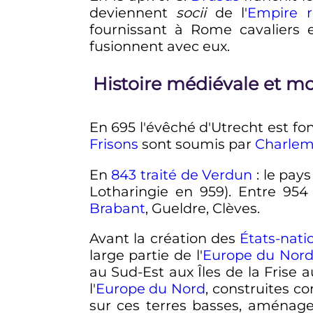
deviennent
socii
de l'
Empire 
fournissant à Rome cavaliers 
fusionnent avec eux.
Histoire médiévale et m
En 695 l'évêché d'Utrecht est fo
Frisons
sont soumis par
Charle
En
843
traité de Verdun
: le pay
Lotharingie en 959). Entre 95
Brabant
, Gueldre, Clèves.
Avant la création des
États-nati
large partie de l'
Europe du Nor
au Sud-Est aux Îles de la Frise 
l'
Europe du Nord
, construites co
sur ces terres basses, aménage