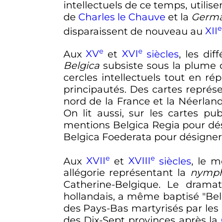
intellectuels de ce temps, utilis
de
Charles le Chauve
et la
Germa
e
disparaissent de nouveau au
XII
e
e
Aux
XV
et
XVI
siècles
, les di
Belgica
subsiste sous la plume d
cercles intellectuels tout en 
principautés. Des cartes représe
nord de la France et la Néerland
On lit aussi, sur les cartes pu
mentions Belgica Regia pour dési
Belgica Foederata pour désigner 
e
e
Aux
XVII
et
XVIII
siècles
, le 
allégorie représentant la
nymph
Catherine-Belgique. Le dram
hollandais, a même baptisé "Belg
des Pays-Bas martyrisés par les
des Dix-Sept provinces après la