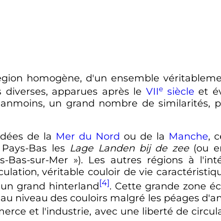
e région homogène, d'un ensemble véritableme
e
s diverses, apparues après le
VII
siècle
et év
éanmoins, un grand nombre de similarités, pa
rdées de la
Mer du Nord
ou de la
Manche
, 
 Pays-Bas les
Lage Landen bij de zee
(ou e
s-Bas-sur-Mer
»). Les autres régions à l'in
lation, véritable couloir de vie caractéristiqu
[4]
n un grand hinterland
. Cette grande zone é
niveau des couloirs malgré les péages d'anc
rce et l'industrie, avec une liberté de circu