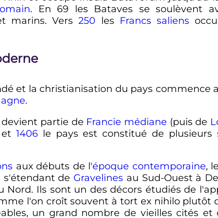
romain
. En 69 les Bataves se soulèvent ave
et marins. Vers
250
les
Francs saliens
occup
oderne
ndé et la christianisation du pays commence av
magne
.
s devient partie de
Francie médiane
(puis de
L
4 et
1406
le pays est constitué de plusieurs 
ons
aux débuts de l'
époque contemporaine
, 
d
s'étendant de
Gravelines
au Sud-Ouest à Del
au Nord. Ils sont un des décors étudiés de l'ap
mme l'on croît souvent à tort ex nihilo plutôt 
ables, un grand nombre de vieilles cités et