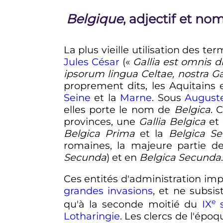
Belgique
, adjectif et no
La plus vieille utilisation des te
Jules César
(«
Gallia est omnis d
ipsorum lingua Celtae, nostra Ga
proprement dits, les Aquitains 
Seine
et la
Marne
. Sous
August
elles porte le nom de
Belgica
. 
provinces, une
Gallia Belgica
et
Belgica Prima
et la
Belgica S
romaines, la majeure partie de
Secunda
) et en
Belgica Secunda
.
Ces entités d'administration imp
grandes invasions
, et ne subsi
e
qu'à la seconde moitié du
IX
s
Lotharingie
. Les clercs de l'époq