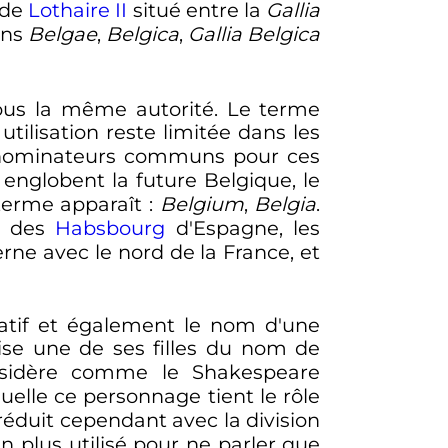
 de
Lothaire II
situé entre la
Gallia
ons
Belgae
,
Belgica
,
Gallia Belgica
 sous la même autorité. Le terme
ilisation reste limitée dans les
 dénominateurs communs pour ces
 englobent la future Belgique, le
 terme apparaît
:
Belgium
,
Belgia
.
se des
Habsbourg
d'Espagne, les
rne avec le nord de la France, et
atif et également le nom d'une
se une de ses filles du nom de
nsidère comme le Shakespeare
uelle ce personnage tient le rôle
éduit cependant avec la division
 en plus utilisé pour ne parler que