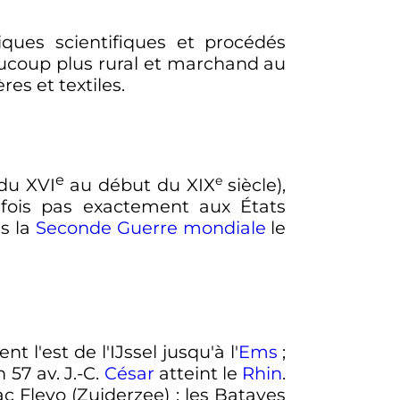
iques scientifiques et procédés
aucoup plus rural et marchand au
es et textiles.
e
e
(du
XVI
au début du
XIX
siècle
),
tefois pas exactement aux États
s la
Seconde Guerre mondiale
le
t l'est de l'IJssel jusqu'à l'
Ems
;
n 57
av. J.-C.
César
atteint le
Rhin
.
c Flevo (Zuiderzee)
; les Bataves