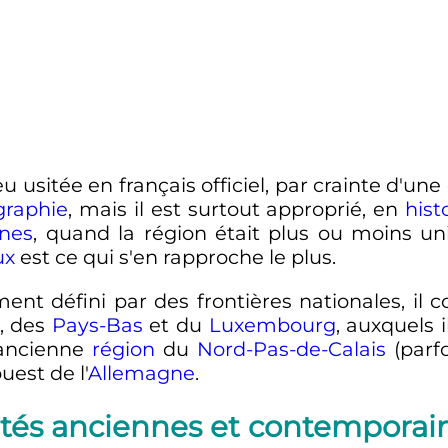
 usitée en français officiel, par crainte d'un
graphie
, mais il est surtout approprié, en
hist
nes
, quand la région était plus ou moins un
ux
est ce qui s'en rapproche le plus.
ément défini par des frontières nationales, il
, des
Pays-Bas
et du
Luxembourg
, auxquels 
'ancienne
région
du
Nord-Pas-de-Calais
(parfo
uest de l'
Allemagne
.
ités anciennes et contemporai