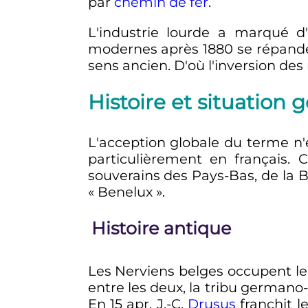
par
chemin de fer
.
L'industrie lourde a marqué d'
modernes après 1880 se répanden
sens ancien. D'où l'inversion des 
Histoire et situation 
L'acception globale du terme n
particulièrement en français. 
souverains des Pays-Bas, de la
« Benelux »
.
Histoire antique
Les Nerviens belges occupent le
entre les deux, la tribu germano
En 15
apr. J.-C.
Drusus
franchit l