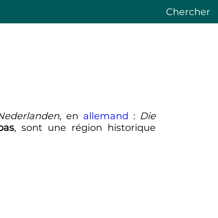
Chercher
Nederlanden
,
en
allemand
:
Die
bas
, sont une région historique