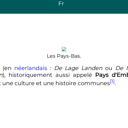
Fr
Les Pays-Bas.
(
en
néerlandais
:
De Lage Landen
ou
De 
n
), historiquement aussi appelé
Pays d'Em
[1]
 une culture et une histoire communes
.