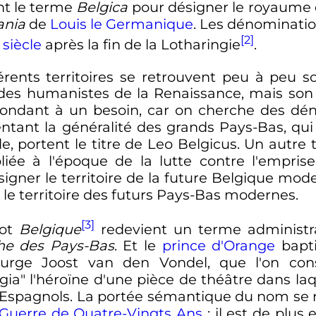
ent le terme
Belgica
pour désigner le royaume
nia
de
Louis le Germanique
. Les dénominati
[2]
siècle
après la fin de la Lotharingie
.
fférents territoires se retrouvent peu à peu
es humanistes de la Renaissance, mais son ut
répondant à un besoin, car on cherche des
ntant la généralité des grands Pays-Bas, qui
e, portent le titre de Leo Belgicus. Un autre
bliée à l'époque de la lutte contre l'empri
gner le territoire de la future Belgique mode
le territoire des futurs Pays-Bas modernes.
[3]
mot
Belgique
redevient un terme administr
e des Pays-Bas
. Et le
prince d'Orange
bapti
aturge Joost van den Vondel, que l'on co
ia" l'héroïne d'une pièce de théâtre dans laq
 Espagnols. La portée sémantique du nom se r
Guerre de Quatre-Vingts Ans
: il est de plus