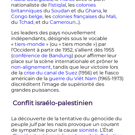
nationaliste de l'
Istiqlal
, les
colonies
britanniques
du
Soudan
et du
Ghana
, le
Congo belge
, les
colonies françaises
du
Mali
,
du
Tchad
, et du
Cameroun
...).
Les leaders des pays nouvellement
indépendants, désignés sous le vocable
«
tiers-monde
» (ou «
tiers monde
») par
l’Occident à partir de 1952, s’allient dès 1955
(
conférence de Bandung
) pour affirmer leur
place sur la scène internationale et prôner le
non-alignement
, tandis que leur victoire lors
de la
crise du canal de Suez
(1956) et le fiasco
américain de la
guerre du Viêt Nam
(1965-1973)
discréditent l’image de supériorité des
grandes puissances.
Conflit israélo-palestinien
La découverte de la tentative du génocide du
peuple juif par les nazis provoque un courant
de sympathie pour la cause
sioniste
. L’État