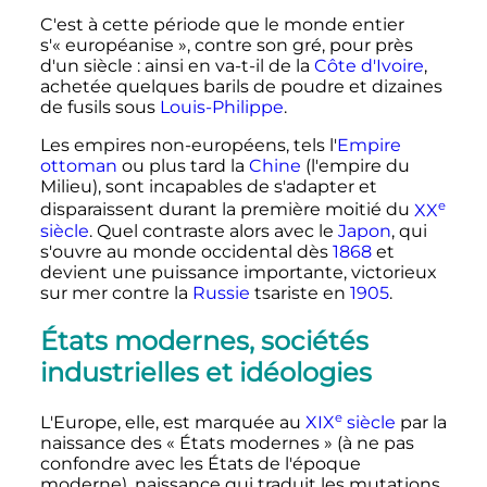
C'est à cette période que le monde entier
s'«
européanise
», contre son gré, pour près
d'un siècle
: ainsi en va-t-il de la
Côte d'Ivoire
,
achetée quelques barils de poudre et dizaines
de fusils sous
Louis-Philippe
.
Les empires non-européens, tels l'
Empire
ottoman
ou plus tard la
Chine
(l'empire du
Milieu), sont incapables de s'adapter et
e
disparaissent durant la première moitié du
XX
siècle
. Quel contraste alors avec le
Japon
, qui
s'ouvre au monde occidental dès
1868
et
devient une puissance importante, victorieux
sur mer contre la
Russie
tsariste en
1905
.
États modernes, sociétés
industrielles et idéologies
e
L'Europe, elle, est marquée au
XIX
siècle
par la
naissance des «
États modernes
» (à ne pas
confondre avec les États de l'époque
moderne), naissance qui traduit les mutations