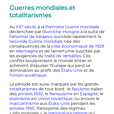
Guerres mondiales et
totalitarismes
e
Au
XX
siècle
, à la
Première Guerre mondiale
déclenchée par l'
Autriche-Hongrie
à la suite de
l'
attentat de Sarajevo
, succède rapidement la
Seconde Guerre mondiale
née des
conséquences de la
crise économique de 1929
en
Allemagne
et de l'amertume suscitée par
les exigences du
traité de Versailles
. Ces
conflits bouleversent le monde entier et
achèvent d'épuiser l'Europe qui perd sa
domination au profit des
États-Unis
et de
l'
Union soviétique
.
La période est aussi marquée par les grands
totalitarismes
de tout bord
: le
fascisme
italien
des
années 1930
, le
franquisme
en
Espagne
, le
stalinisme
en
Union soviétique
, ou encore le
maccarthisme
aux
États-Unis
pendant les
années 1950
. Paroxysme des régimes
«
inhumanisés
», le
national-socialisme
qui