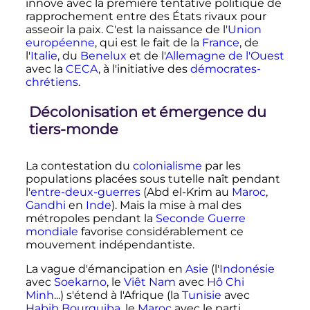
innove avec la première tentative politique de
rapprochement entre des États rivaux pour
asseoir la paix. C'est la naissance de l'
Union
européenne
, qui est le fait de la
France
, de
l'
Italie
, du
Benelux
et de l'
Allemagne de l'Ouest
avec la
CECA
, à l'initiative des
démocrates-
chrétiens
.
Décolonisation et émergence du
tiers-monde
La contestation du
colonialisme
par les
populations placées sous tutelle naît pendant
l'
entre-deux-guerres
(Abd el-Krim au
Maroc
,
Gandhi
en
Inde
). Mais la mise à mal des
métropoles pendant la
Seconde Guerre
mondiale
favorise considérablement ce
mouvement indépendantiste.
La vague d'émancipation en
Asie
(l'
Indonésie
avec
Soekarno
, le
Viêt Nam
avec
Hô Chi
Minh
...) s'étend à l'Afrique (la
Tunisie
avec
Habib Bourguiba
, le
Maroc
avec le parti