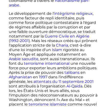
colonialisme à travers le
nationalisme pan-
arabe
.
Le développement de l'
intégrisme religieux
,
comme facteur de repli identitaire, puis
comme force politique contestataire à l'égard
de régimes affaiblis par la corruption et par
une faible ouverture démocratique, se traduit
notamment par la
Guerre Civile en Algérie
(
1992
-
2001
). Mais les réseaux créés qui prônent
l'application stricte de la
Charia
, c'est-à-dire
d'une loi inspirée d'un
Islam
rigoriste au
Moyen Âge et appliquée notamment en
Arabie saoudite
, sont aussi transnationaux. Ils
font du
terrorisme international
une nouvelle
force pour exporter leurs ambitions politiques.
Après la prise de pouvoir des
talibans
en
Afghanistan
en
1997
dans l'indifférence
générale, les
attentats du 11 septembre 2001
sont attribués à l'organisation
Al-Qaïda
. Dès
lors, les États-Unis et leurs alliés, sous
l'impulsion des néoconservateurs au pouvoir à
Washington, dénoncent l'«
Axe du Mal
» et
placent le
terrorisme islamiste
comme nouvel