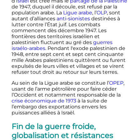
d’
Israël
est créé mais le
partage de la Palestine
de 1947, duquel il découle, est refusé par la
population arabe. La
Ligue arabe
, l’
OLP
, sont
autant d’alliances
anti-sionistes
destinées à
lutter contre l’État juif. Les combats
commencent dès
décembre 1947
. Les
frontières des territoires israélien et
palestinien fluctuent au gré des
guerres
israélo-arabes
. Pendant l'exode palestinien de
1948, entre sept cent et sept cent cinquante
mille Arabes palestiniens quittèrent ou furent
expulsés de leurs villes et villages et se virent
refuser tout droit au retour sur leurs terres.
Au sein de la Ligue arabe se constitue l’
OPEP
,
usant de l’arme pétrolière pour faire céder
l’Occident et notamment responsable de la
crise économique de 1973
à la suite de
l’embargo des exportations envers les
puissances alliées à Israël.
Fin de la guerre froide,
globalisation et résistances