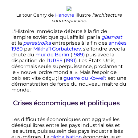
La tour Gehry de
Hanovre
illustre
l'architecture
contemporaine.
L'Histoire immédiate débute à la fin de
l'empire soviétique qui, affaibli par la
glasnost
et la
perestroïka
entreprises à la fin des
années
1980
par
Mikhaïl Gorbatchev
, s'effondre avec la
chute du
mur de Berlin
(
1989
) puis avec la
disparition de l'
URSS
(
1991
). Les États-Unis,
désormais seule superpuissance, proclament
le «
nouvel ordre mondial
». Mais l'espoir de
paix est vite déçu
; la
guerre du Koweït
est une
démonstration de force du nouveau maître du
monde.
Crises économiques et politiques
Les difficultés économiques ont aggravé les
déséquilibres entre les pays industrialisés et
les autres, puis au sein des pays industrialisés
eux-mêmes. La
globalisation
économique et