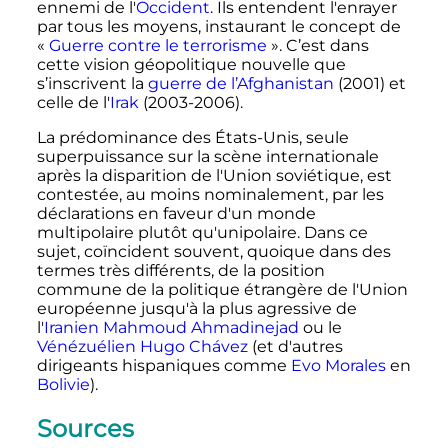
ennemi de l'
Occident
. Ils entendent l'enrayer
par tous les moyens, instaurant le concept de
«
Guerre contre le terrorisme
». C’est dans
cette vision géopolitique nouvelle que
s’inscrivent la
guerre de l’Afghanistan
(2001) et
celle de l'
Irak
(2003-2006).
La prédominance des États-Unis, seule
superpuissance sur la scène internationale
après la disparition de l'Union soviétique, est
contestée, au moins nominalement, par les
déclarations en faveur d'un monde
multipolaire plutôt qu'unipolaire. Dans ce
sujet, coïncident souvent, quoique dans des
termes très différents, de la position
commune de la politique étrangère de l'Union
européenne jusqu'à la plus agressive de
l'
Iranien
Mahmoud Ahmadinejad
ou le
Vénézuélien
Hugo Chávez
(et d'autres
dirigeants hispaniques comme
Evo Morales
en
Bolivie
).
Sources