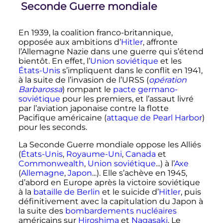
Seconde Guerre mondiale
En 1939, la coalition franco-britannique,
opposée aux ambitions d’
Hitler
, affronte
l’Allemagne Nazie dans une guerre qui s’étend
bientôt. En effet, l’
Union soviétique
et les
États-Unis
s’impliquent dans le conflit en 1941,
à la suite de l’invasion de l’URSS (
opération
Barbarossa
) rompant le
pacte germano-
soviétique
pour les premiers, et l’assaut livré
par l’aviation japonaise contre la flotte
Pacifique américaine (
attaque de Pearl Harbor
)
pour les seconds.
La Seconde Guerre mondiale oppose les Alliés
(
États-Unis
,
Royaume-Uni
,
Canada
et
Commonwealth
,
Union soviétique
...) à l’
Axe
(
Allemagne
,
Japon
...). Elle s’achève en 1945,
d’abord en Europe après la victoire soviétique
à la
bataille de Berlin
et le suicide d’
Hitler
, puis
définitivement avec la capitulation du Japon à
la suite des
bombardements nucléaires
américains sur
Hiroshima
et
Nagasaki
. Le