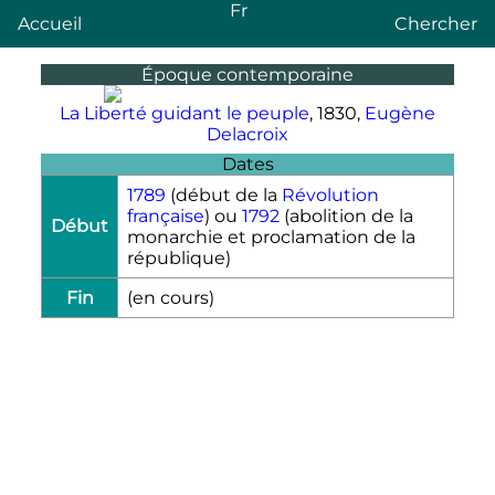
Fr
Accueil
Chercher
Époque contemporaine
La Liberté guidant le peuple
, 1830,
Eugène
Delacroix
Dates
1789
(début de la
Révolution
française
) ou
1792
(abolition de la
Début
monarchie et proclamation de la
république)
Fin
(en cours)