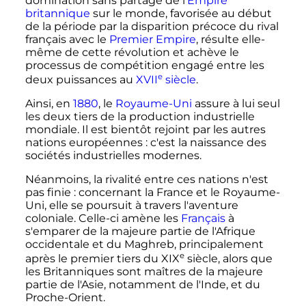
domination sans partage de l'
Empire
britannique
sur le monde, favorisée au début
de la période par la disparition précoce du rival
français avec le
Premier Empire
, résulte elle-
même de cette révolution et achève le
processus de compétition engagé entre les
e
deux puissances au
XVII
siècle
.
Ainsi, en
1880
, le
Royaume-Uni
assure à lui seul
les deux tiers de la production industrielle
mondiale. Il est bientôt rejoint par les autres
nations européennes
: c'est la naissance des
sociétés industrielles modernes.
Néanmoins, la rivalité entre ces nations n'est
pas finie
: concernant la France et le Royaume-
Uni, elle se poursuit à travers l'aventure
coloniale. Celle-ci amène les
Français
à
s'emparer de la majeure partie de l'Afrique
occidentale et du Maghreb, principalement
e
après le premier tiers du
XIX
siècle
, alors que
les Britanniques sont maîtres de la majeure
partie de l'Asie, notamment de l'Inde, et du
Proche-Orient.