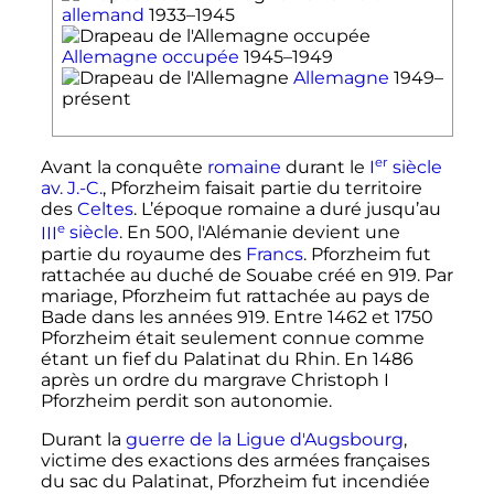
allemand
1933–1945
Allemagne occupée
1945–1949
Allemagne
1949–
présent
er
Avant la conquête
romaine
durant le
I
siècle
av. J.-C.
, Pforzheim faisait partie du territoire
des
Celtes
. L’époque romaine a duré jusqu’au
e
III
siècle
. En 500, l'Alémanie devient une
partie du royaume des
Francs
. Pforzheim fut
rattachée au duché de Souabe créé en 919. Par
mariage, Pforzheim fut rattachée au pays de
Bade dans les années 919. Entre 1462 et 1750
Pforzheim était seulement connue comme
étant un fief du Palatinat du Rhin. En 1486
après un ordre du margrave Christoph I
Pforzheim perdit son autonomie.
Durant la
guerre de la Ligue d'Augsbourg
,
victime des exactions des armées françaises
du sac du Palatinat, Pforzheim fut incendiée