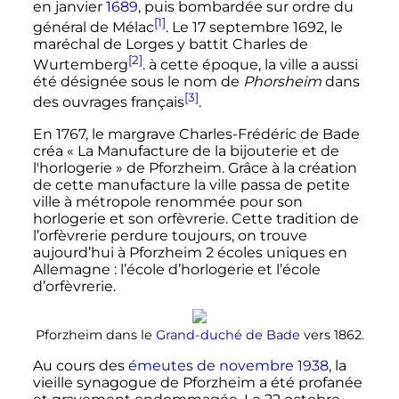
en janvier
1689
, puis bombardée sur ordre du
[1]
général de Mélac
. Le
17 septembre 1692
, le
maréchal de Lorges y battit Charles de
[2]
Wurtemberg
. à cette époque, la ville a aussi
été désignée sous le nom de
Phorsheim
dans
[3]
des ouvrages français
.
En 1767, le margrave Charles-Frédéric de Bade
créa «
La Manufacture de la bijouterie et de
l'horlogerie
» de Pforzheim. Grâce à la création
de cette manufacture la ville passa de petite
ville à métropole renommée pour son
horlogerie et son orfèvrerie. Cette tradition de
l’orfèvrerie perdure toujours, on trouve
aujourd’hui à Pforzheim 2 écoles uniques en
Allemagne
: l’école d’horlogerie et l’école
d’orfèvrerie.
Pforzheim dans le
Grand-duché de Bade
vers 1862.
Au cours des
émeutes de novembre 1938
, la
vieille synagogue de Pforzheim a été profanée