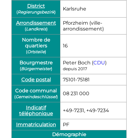
District
Karlsruhe
(
Regierungsbezirk
)
Arrondissement
Pforzheim (ville-
arrondissement)
(
Landkreis
)
Nombre de
quartiers
16
(
Ortsteile
)
Bourgmestre
Peter Boch (
CDU
)
(
Bürgermeister
)
depuis 2017
Code postal
75101-75181
Code communal
08 231 000
(
Gemeindeschlüssel
)
Indicatif
+49-7231, +49-7234
téléphonique
Immatriculation
PF
Démographie