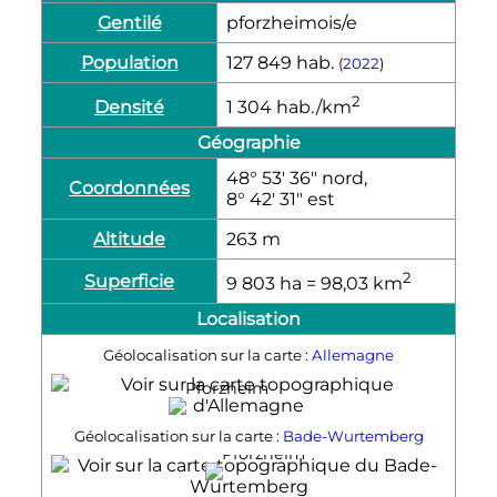
Gentilé
pforzheimois/e
Population
127 849
hab.
(
2022
)
2
Densité
1 304
hab./km
Géographie
48° 53′ 36″ nord,
Coordonnées
8° 42′ 31″ est
Altitude
263
m
2
Superficie
9 803
ha
= 98,03
km
Localisation
Géolocalisation sur la carte :
Allemagne
Pforzheim
Géolocalisation sur la carte :
Bade-Wurtemberg
Pforzheim