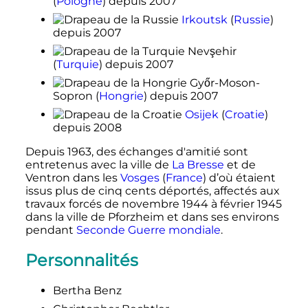
(
Pologne
)
depuis 2007
Irkoutsk
(
Russie
)
depuis 2007
Nevşehir
(
Turquie
)
depuis 2007
Győr-Moson-
Sopron
(
Hongrie
)
depuis 2007
Osijek
(
Croatie
)
depuis 2008
Depuis 1963, des échanges d'amitié sont
entretenus avec la ville de
La Bresse
et de
Ventron dans les
Vosges
(
France
) d’où étaient
issus plus de cinq cents déportés, affectés aux
travaux forcés de
novembre 1944
à
février 1945
dans la ville de Pforzheim et dans ses environs
pendant
Seconde Guerre mondiale
.
Personnalités
Bertha Benz