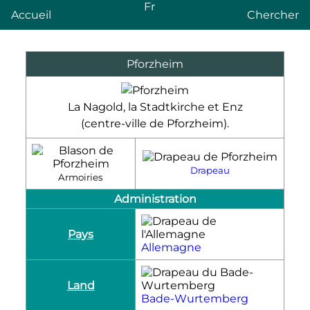
Fr
Accueil
Chercher
Pforzheim
La Nagold, la
Stadtkirche
et Enz
(centre-ville de Pforzheim).
Drapeau
Armoiries
Administration
Pays
Allemagne
Land
Bade-Wurtemberg