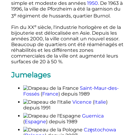
simple et modeste des années
1950
. De 1963 à
1996, la ville de Pforzheim a été la garnison du
e
3
régiment
de hussards, quartier Burnol.
e
Fin du
XX
siècle
, l'industrie horlogère et de la
bijouterie est délocalisée en Asie. Depuis les
années 2000, la ville connait un nouvel essor.
Beaucoup de quartiers ont été réaménagés et
réhabilités et les différentes zones
commerciales de la ville ont augmenté leurs
surfaces de 20 à 50
%.
Jumelages
Saint-Maur-des-
Fossés
(
France
)
depuis 1989
Vicence
(
Italie
)
depuis 1991
Guernica
(
Espagne
)
depuis 1989
Częstochowa