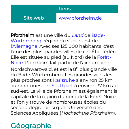
Liens
Site web
www.pforzheim.de
Pforzheim
est une ville du
Land
de
Bade-
Wurtemberg
, région du sud-ouest de
l'
Allemagne
. Avec ses
125 000 habitants
, c'est
l'une des plus grandes villes de cet État fédéré.
Elle est située au pied (au Nord) de la
Forêt-
Noire
. Pforzheim fait partie de l'aire urbaine
e
Nordschwarzwald, et est la
8
plus grande ville
du Bade-Wurtemberg. Les grandes villes les
plus proches sont
Karlsruhe
à environ
25
km
au nord-ouest, et
Stuttgart
à environ
37
km
au
sud-est. La ville de Pforzheim est également la
capitale de la région du nord de la Forêt Noire,
et l’on y trouve de nombreuses écoles du
second degré, ainsi que l'Université des
Sciences Appliquées (
Hochschule Pforzheim
).
Géographie