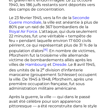
et gravement endommagée. Le
22 octobre
1940
, les 186 juifs restants sont déportés vers
des camps de concentration.
Le
23 février 1945
, vers la fin de la
Seconde
Guerre mondiale
, la ville est anéantie à plus de
80% par un raid de 367 bombardiers de la
Royal Air Force
. L'attaque, qui dura seulement
22 minutes
, fut une véritable «
tempête de
feu
» pendant laquelle environ
17 600 civils
périrent, ce qui représentait plus de 31
% de la
[4]
population d'alors
. En nombre de victimes,
Pforzheim fut la troisième ville allemande
victime de bombardements alliés après les
villes de
Hambourg
et
Dresde
. Le
8 avril 1945
,
e
des unités de la
2
division
d'infanterie
marocaine (groupement Schlesser) occupent
la ville. De 1945 à 1948, Pforzheim, après une
première occupation française, fut sous
administration militaire américaine.
Après la guerre, la ville
—
qui dans le passé
avait été célèbre pour son apparence
pittoresque
—
a été reconstruite dans le style