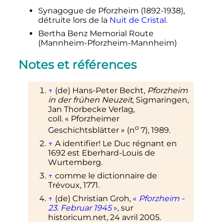
Synagogue de Pforzheim (1892-1938),
détruite lors de la
Nuit de Cristal
.
Bertha Benz Memorial Route
(Mannheim-Pforzheim-Mannheim)
Notes et références
↑
(de)
Hans-Peter Becht,
Pforzheim
in der frühen Neuzeit
, Sigmaringen,
Jan Thorbecke Verlag,
coll.
«
Pforzheimer
o
Geschichtsblätter
» (
n
7),
1989
.
↑
A identifier! Le Duc régnant en
1692 est Eberhard-Louis de
Wurtemberg.
↑
comme le dictionnaire de
Trévoux, 1771.
↑
(de)
Christian Groh,
«
Pforzheim -
23. Februar 1945
»
, sur
historicum.net
,
24 avril 2005
.