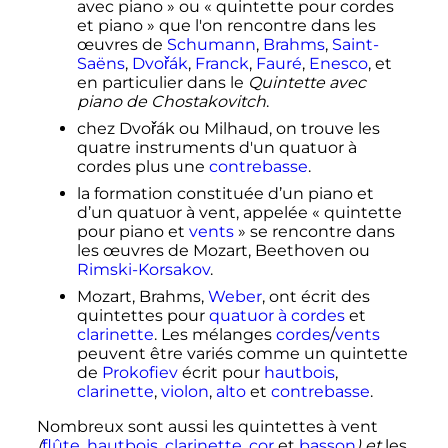
avec piano
» ou «
quintette pour cordes
et piano
» que l'on rencontre dans les
œuvres de
Schumann
,
Brahms
,
Saint-
Saëns
,
Dvořák
,
Franck
,
Fauré
,
Enesco
, et
en particulier dans le
Quintette avec
piano de Chostakovitch
.
chez Dvořák ou Milhaud, on trouve les
quatre instruments d'un quatuor à
cordes plus une
contrebasse
.
la formation constituée d’un piano et
d’un quatuor à vent, appelée «
quintette
pour piano et
vents
» se rencontre dans
les œuvres de Mozart, Beethoven ou
Rimski-Korsakov
.
Mozart, Brahms,
Weber
, ont écrit des
quintettes pour
quatuor à cordes
et
clarinette
. Les mélanges
cordes
/
vents
peuvent être variés comme un quintette
de
Prokofiev
écrit pour
hautbois
,
clarinette
,
violon
,
alto
et
contrebasse
.
Nombreux sont aussi les quintettes à vent
(
flûte
,
hautbois
,
clarinette
,
cor
et
basson
) et
les