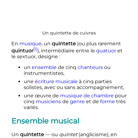
Un quintette de cuivres
En
musique
, un
quintette
(ou plus rarement
[1]
quintuor
), intermédiaire entre le
quatuor
et
le sextuor, désigne
:
un
ensemble
de cinq
chanteurs
ou
instrumentistes,
une
écriture musicale
à cinq parties
solistes, avec ou sans accompagnement,
une œuvre de
musique de chambre
pour
cinq
musiciens
de
genre
et de
forme
très
variés.
Ensemble musical
Un
quintette
—
ou
quintet
(anglicisme), en