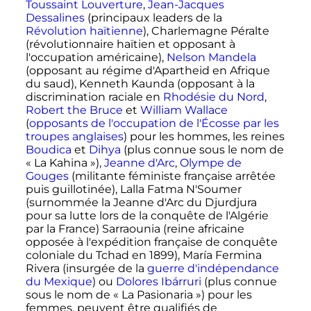
Toussaint Louverture
,
Jean-Jacques
Dessalines
(principaux leaders de la
Révolution haïtienne
), Charlemagne Péralte
(révolutionnaire haïtien et opposant à
l'occupation américaine),
Nelson Mandela
(opposant au régime d'Apartheid en Afrique
du saud), Kenneth Kaunda (opposant à la
discrimination raciale en
Rhodésie du Nord
,
Robert the Bruce
et
William Wallace
(
opposants de l'occupation de l'Écosse par les
troupes anglaises
) pour les hommes, les reines
Boudica
et
Dihya
(plus connue sous le nom de
«
La Kahina
»),
Jeanne d'Arc
,
Olympe de
Gouges
(militante féministe française arrêtée
puis guillotinée), Lalla Fatma N'Soumer
(surnommée la Jeanne d'Arc du Djurdjura
pour sa lutte lors de la conquête de l'Algérie
par la France) Sarraounia (reine africaine
opposée à l'expédition française de conquête
coloniale du Tchad en 1899), María Fermina
Rivera (insurgée de la
guerre d'indépendance
du Mexique
) ou
Dolores Ibárruri
(plus connue
sous le nom de «
La Pasionaria
») pour les
femmes, peuvent être qualifiés de