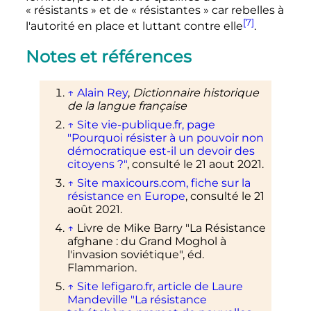
«
résistants
» et de «
résistantes
» car rebelles à
[7]
l'autorité en place et luttant contre elle
.
Notes et références
↑
Alain Rey
,
Dictionnaire historique
de la langue française
↑
Site vie-publique.fr, page
"Pourquoi résister à un pouvoir non
démocratique est-il un devoir des
citoyens
?"
, consulté le 21 aout 2021.
↑
Site maxicours.com, fiche sur la
résistance en Europe
, consulté le 21
août 2021.
↑
Livre de Mike Barry "La Résistance
afghane
: du Grand Moghol à
l'invasion soviétique", éd.
Flammarion.
↑
Site lefigaro.fr, article de Laure
Mandeville "La résistance