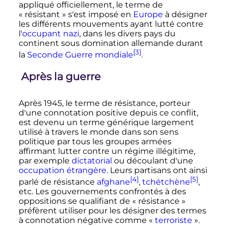
appliqué officiellement, le terme de
«
résistant
» s'est imposé en
Europe
à désigner
les différents mouvements ayant lutté contre
l'
occupant nazi
, dans les divers pays du
continent sous domination allemande durant
[3]
la
Seconde Guerre mondiale
.
Après la guerre
Après 1945, le terme de résistance, porteur
d'une connotation positive depuis ce conflit,
est devenu un terme générique largement
utilisé à travers le monde dans son sens
politique par tous les groupes armées
affirmant lutter contre un régime illégitime,
par exemple
dictatorial
ou découlant d'une
occupation étrangère
. Leurs partisans ont ainsi
[4]
[5]
parlé de résistance
afghane
,
tchétchène
,
etc. Les gouvernements confrontés à des
oppositions se qualifiant de «
résistance
»
préfèrent utiliser pour les désigner des termes
à connotation négative comme «
terroriste
».