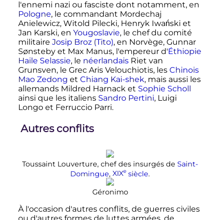
l'ennemi nazi ou fasciste dont notamment, en
Pologne
, le commandant Mordechaj
Anielewicz, Witold Pilecki, Henryk Iwański et
Jan Karski, en
Yougoslavie
, le chef du comité
militaire
Josip Broz (Tito)
, en Norvège, Gunnar
Sønsteby et Max Manus, l'empereur d'
Éthiopie
Haile Selassie
, le
néerlandais
Riet van
Grunsven, le Grec Aris Velouchiotis, les
Chinois
Mao Zedong
et
Chiang Kai-shek
, mais aussi les
allemands Mildred Harnack et
Sophie Scholl
ainsi que les italiens
Sandro Pertini
, Luigi
Longo et Ferruccio Parri.
Autres conflits
Toussaint Louverture, chef des insurgés de
Saint-
e
Domingue
,
XIX
siècle
.
Géronimo
À l'occasion d'autres conflits, de guerres civiles
ou d'autres formes de luttes armées, de