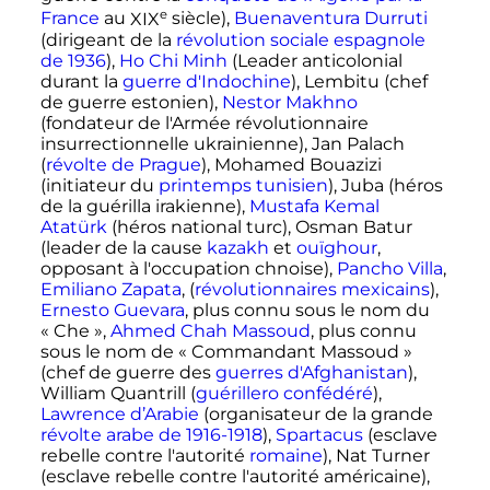
e
France
au
XIX
siècle
),
Buenaventura Durruti
(dirigeant de la
révolution sociale espagnole
de 1936
),
Ho Chi Minh
(Leader anticolonial
durant la
guerre d'Indochine
), Lembitu (chef
de guerre estonien),
Nestor Makhno
(fondateur de l'Armée révolutionnaire
insurrectionnelle ukrainienne), Jan Palach
(
révolte de Prague
), Mohamed Bouazizi
(initiateur du
printemps tunisien
), Juba (héros
de la guérilla irakienne),
Mustafa Kemal
Atatürk
(héros national turc), Osman Batur
(leader de la cause
kazakh
et
ouïghour
,
opposant à l'occupation chnoise),
Pancho Villa
,
Emiliano Zapata
, (
révolutionnaires mexicains
),
Ernesto Guevara
, plus connu sous le nom du
«
Che
»,
Ahmed Chah Massoud
, plus connu
sous le nom de «
Commandant Massoud
»
(chef de guerre des
guerres d'Afghanistan
),
William Quantrill (
guérillero
confédéré
),
Lawrence d’Arabie
(organisateur de la grande
révolte arabe de 1916-1918
),
Spartacus
(esclave
rebelle contre l'autorité
romaine
), Nat Turner
(esclave rebelle contre l'autorité américaine),