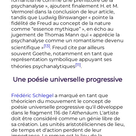
romantisme comme une préhistoire de la
psychanalyse »
, ajoutent finalement H. et M.
Vermorel dans la conclusion de leur article,
tandis que Ludwig Binswanger
« pointe la
fidélité de Freud au concept de la nature
comme “essence mythique” »
, en écho au
jugement de Thomas Mann qui
« apprécie la
psychanalyse comme un romantisme devenu
[13]
scientifique »
. Freud cite par ailleurs
souvent Goethe, notamment en tant que
représentation symbolique appuyant ses
[11]
théories psychanalytiques
.
Une poésie universelle progressive
Frédéric Schlegel
a marqué en tant que
théoricien du mouvement le concept de
poésie universelle progressive qu'il développe
dans le fragment 116 de l'
Athenäum
. L'artiste
doit être considéré comme un génie libre de
sa création. Les unités aristotéliciennes de lieu,
de temps et d'action perdent de leur
importance. Le roman est le lieu de la