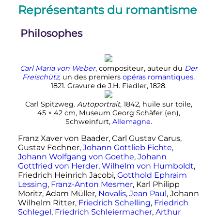
Représentants du romantisme
Philosophes
Carl Maria von Weber
, compositeur, auteur du
Der
Freischütz
, un des premiers
opéras
romantiques
,
1821. Gravure de J.H. Fiedler, 1828.
Carl Spitzweg.
Autoportrait
, 1842, huile sur toile,
45 × 42
cm
, Museum Georg Schäfer
(en)
,
Schweinfurt,
Allemagne
.
Franz Xaver von Baader, Carl Gustav Carus,
Gustav Fechner,
Johann Gottlieb Fichte
,
Johann Wolfgang von Goethe
,
Johann
Gottfried von Herder
,
Wilhelm von Humboldt
,
Friedrich Heinrich Jacobi,
Gotthold Ephraim
Lessing
,
Franz-Anton Mesmer
, Karl Philipp
Moritz, Adam Müller,
Novalis
,
Jean Paul
, Johann
Wilhelm Ritter,
Friedrich Schelling
,
Friedrich
Schlegel
,
Friedrich Schleiermacher
,
Arthur