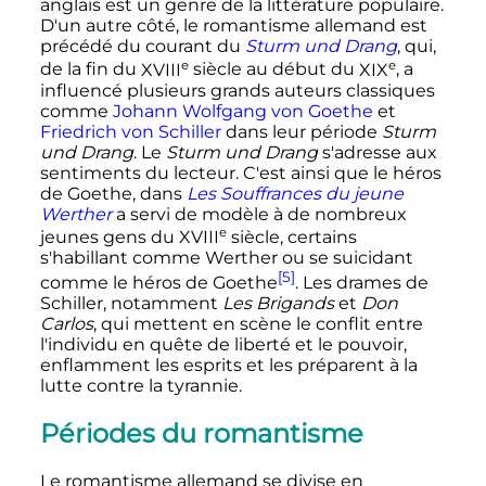
anglais est un genre de la littérature populaire.
D'un autre côté, le romantisme allemand est
précédé du courant du
Sturm und Drang
, qui,
e
e
de la fin du
XVIII
siècle
au début du
XIX
, a
influencé plusieurs grands auteurs classiques
comme
Johann Wolfgang von Goethe
et
Friedrich von Schiller
dans leur période
Sturm
und Drang
. Le
Sturm und Drang
s'adresse aux
sentiments du lecteur. C'est ainsi que le héros
de Goethe, dans
Les Souffrances du jeune
Werther
a servi de modèle à de nombreux
e
jeunes gens du
XVIII
siècle
, certains
s'habillant comme Werther ou se suicidant
[5]
comme le héros de Goethe
. Les drames de
Schiller, notamment
Les Brigands
et
Don
Carlos
, qui mettent en scène le conflit entre
l'individu en quête de liberté et le pouvoir,
enflamment les esprits et les préparent à la
lutte contre la tyrannie.
Périodes du romantisme
Le romantisme allemand se divise en