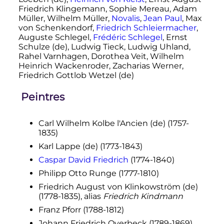
Friedrich Klingemann, Sophie Mereau, Adam
Müller, Wilhelm Müller,
Novalis
,
Jean Paul
, Max
von Schenkendorf,
Friedrich Schleiermacher
,
Auguste Schlegel,
Frédéric Schlegel
, Ernst
Schulze
(de)
, Ludwig Tieck, Ludwig Uhland,
Rahel Varnhagen, Dorothea Veit, Wilhelm
Heinrich Wackenroder, Zacharias Werner,
Friedrich Gottlob Wetzel
(de)
Peintres
Carl Wilhelm Kolbe l'Ancien
(de)
(1757-
1835)
Karl Lappe
(de)
(1773-1843)
Caspar David Friedrich
(1774-1840)
Philipp Otto Runge (1777-1810)
Friedrich August von Klinkowström
(de)
(1778-1835), alias
Friedrich Kindmann
Franz Pforr (1788-1812)
Johann Friedrich Overbeck (1789-1869)