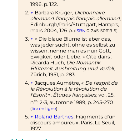
1996,
p.
122
.
↑
Barbara
Krüger
,
Dictionnaire
allemand-français français-allemand
,
Edinburgh/Paris/Stuttgart, Harrap's,
mars 2004
, 126
p.
(
ISBN
0-245-50619-5
)
↑
«
Die blaue Blume ist aber das,
was jeder sucht, ohne es selbst zu
wissen, nenne man es nun Gott,
Ewigkeit oder Liebe
.
»
Cité dans
:
Ricarda Huch,
Die Romantik
Blütezeit, Ausbreitung und Verfall
,
Zürich, 1951,
p.
283
↑
Jacques Aumètre, «
De l'esprit de
la Révolution à la révolution de
l'Esprit
»,
Études françaises
,
vol.
25,
os
n
2-3,
automne 1989
,
p.
245-270
(
lire en ligne
)
↑
Roland Barthes
, Fragments d'un
discours amoureux, Paris, Le Seuil,
1977.
↑
Gilli Marita, «
Cinq figures