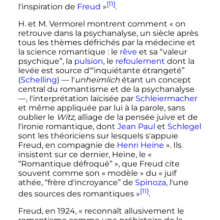
[11]
l'inspiration de
Freud
»
.
H. et M. Vermorel montrent comment
« on
retrouve dans la psychanalyse, un siècle après
tous les thèmes défrichés par la médecine et
la science romantique : le
rêve
et sa “valeur
psychique”, la
pulsion
, le
refoulement
dont la
levée est source d'“inquiétante étrangeté”
(
Schelling
) — l'
unheimlich
étant un concept
central du romantisme et de la psychanalyse
—, l'interprétation laïcisée par
Schleiermacher
et même appliquée par lui à la parole, sans
oublier le
Witz
, alliage de la pensée juive et de
l'ironie romantique, dont
Jean Paul
et
Schlegel
sont les théoriciens sur lesquels s'appuie
Freud, en compagnie de
Henri Heine
»
. Ils
insistent sur ce dernier, Heine, le
«
“Romantique défroqué” »
, que Freud cite
souvent comme son
« modèle »
du
« juif
athée, “frère d'incroyance” de
Spinoza
, l'une
[11]
des sources des romantiques »
.
Freud, en 1924,
« reconnaît allusivement le