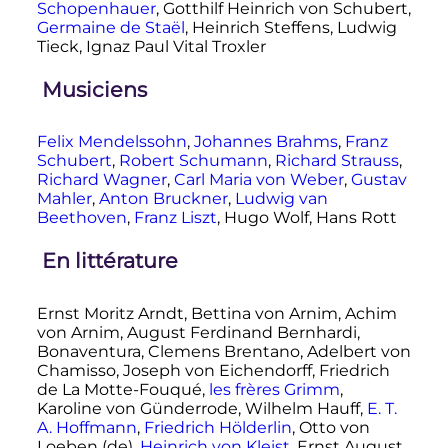
Schopenhauer
, Gotthilf Heinrich von Schubert,
Germaine de Staël
, Heinrich Steffens, Ludwig
Tieck, Ignaz Paul Vital Troxler
Musiciens
Felix Mendelssohn
,
Johannes Brahms
,
Franz
Schubert
,
Robert Schumann
,
Richard Strauss
,
Richard Wagner
,
Carl Maria von Weber
,
Gustav
Mahler
,
Anton Bruckner
,
Ludwig van
Beethoven
,
Franz Liszt
, Hugo Wolf, Hans Rott
En littérature
Ernst Moritz Arndt, Bettina von Arnim, Achim
von Arnim, August Ferdinand Bernhardi,
Bonaventura, Clemens Brentano, Adelbert von
Chamisso, Joseph von Eichendorff, Friedrich
de La Motte-Fouqué,
les frères Grimm
,
Karoline von Günderrode, Wilhelm Hauff,
E. T.
A. Hoffmann
,
Friedrich Hölderlin
, Otto von
Loeben
(de)
,
Heinrich von Kleist
, Ernst August