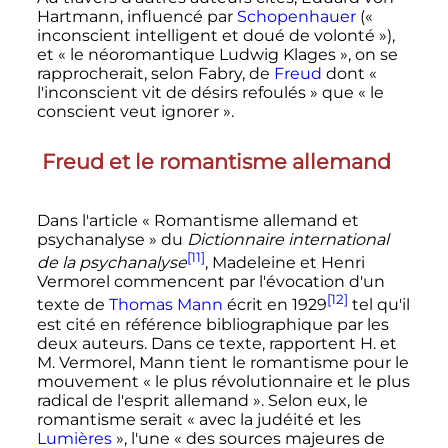
Hartmann, influencé par
Schopenhauer
(
«
inconscient intelligent et doué de volonté »
),
et
« le néoromantique Ludwig Klages »
, on se
rapprocherait, selon Fabry, de
Freud
dont
«
l'inconscient vit de désirs refoulés »
que
« le
conscient veut ignorer »
.
Freud et le romantisme allemand
Dans l'article « Romantisme allemand et
psychanalyse » du
Dictionnaire international
[11]
de la psychanalyse
, Madeleine et Henri
Vermorel commencent par l'évocation d'un
[12]
texte de
Thomas Mann
écrit en 1929
tel qu'il
est cité en référence bibliographique par les
deux auteurs. Dans ce texte, rapportent H. et
M. Vermorel, Mann tient le romantisme pour le
mouvement
« le plus révolutionnaire et le plus
radical de l'esprit allemand »
. Selon eux, le
romantisme serait
« avec la judéité et les
Lumières
»
, l'une
« des sources majeures de