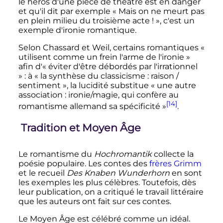
le héros d'une pièce de théâtre est en danger
et qu'il dit par exemple
« Mais on ne meurt pas
en plein milieu du troisième acte ! »
, c'est un
exemple d'ironie romantique.
Selon Chassard et Weil, certains romantiques
«
utilisent comme un frein l'arme de l'ironie »
afin d'
« éviter d'être débordés par l'irrationnel
»
: à
« la synthèse du classicisme : raison /
sentiment »
, la lucidité substitue
« une autre
association : ironie/magie, qui confère au
[14]
romantisme allemand sa spécificité »
.
Tradition et Moyen Âge
Le romantisme du
Hochromantik
collecte la
poésie populaire. Les contes des
frères Grimm
et le recueil
Des Knaben Wunderhorn
en sont
les exemples les plus célèbres. Toutefois, dès
leur publication, on a critiqué le travail littéraire
que les auteurs ont fait sur ces contes.
Le Moyen Âge est célébré comme un idéal.