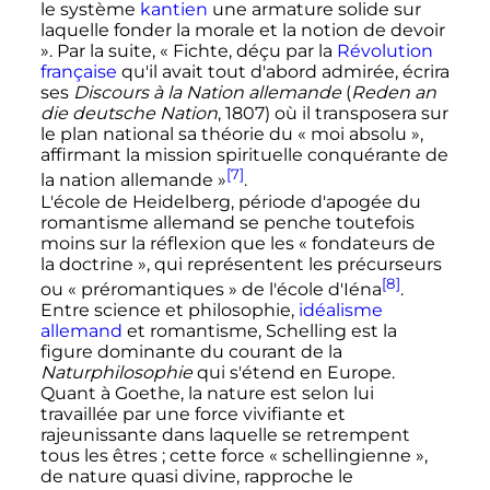
le système
kantien
une armature solide sur
laquelle fonder la morale et la notion de devoir
»
. Par la suite,
« Fichte, déçu par la
Révolution
française
qu'il avait tout d'abord admirée, écrira
ses
Discours à la Nation allemande
(
Reden an
die deutsche Nation
, 1807) où il transposera sur
le plan national sa théorie du « moi absolu »,
affirmant la mission spirituelle conquérante de
[7]
la nation allemande »
.
L'école de Heidelberg, période d'apogée du
romantisme allemand se penche toutefois
moins sur la réflexion que les
« fondateurs de
la doctrine »
, qui représentent les précurseurs
[8]
ou
« préromantiques »
de l'école d'Iéna
.
Entre science et philosophie,
idéalisme
allemand
et romantisme, Schelling est la
figure dominante du courant de la
Naturphilosophie
qui s'étend en Europe.
Quant à Goethe, la nature est selon lui
travaillée par une force vivifiante et
rajeunissante dans laquelle se retrempent
tous les êtres
; cette force «
schellingienne
»,
de nature quasi divine, rapproche le