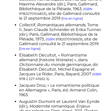
Judéité, lumières et romantisme
,
Maxime Alexandre (dir.), Paris, Gallimard,
Lausanne (Switzerland) - Paris,
Bibliothèque de la Pléiade, 1963,
(
ISBN
Delachaud et Nietslé S.A., 1995,
, site de Gallimard consulté
9782070104833
)
p.
337
.
le
21 septembre 2019
[
lire en ligne
]
↑
Élisabeth Roudinesco
fait
Collectif,
Romantiques allemands
, Tome
également allusion à ce jugement
II, Jean-Claude Schneider et Erika Tunner
de Thomas Mann en
1929
dans sa
(dir.), Paris, Gallimard, Bibliothèque de la
traduction française de
1970
chez
Pléiade, 1973,
, site de
(
ISBN
9782070106929
)
Aubier-Flammarion, par rapport au
Gallimard consulté le
21 septembre 2019
surréalisme
en France
:
«
Dans sa
[
lire en ligne
]
forme française, le surréalisme porte
le blason d'un romantisme devenu
Élisabeth Décultot, «
Romantisme
scientifique
»
(É. Roudinesco,
allemand (histoire littéraire)
», dans
Histoire de la psychanalyse en
Dictionnaire du monde germanique
, dir.
France. 2 1925-1985
, Paris, Fayard,
Élisabeth Décultot, Michel Espagne et
1994,
p.
28
Note 17
p.
707
.
Jacques Le Rider, Paris, Bayard, 2007
(
ISBN
.
978 2 227 47652 3
)
↑
J. Chassard et G. Weil,
Histoire de
la littérature de langue allemande —
Jacques Droz, «
Le romantisme politique
des origines à nos jours
, Paris,
en Allemagne
», Paris, éd. Armand Colin,
Hachette, 1981,
p.
136
(
ISBN
2 01 005613
1963.
2
)
Augustin Dumont et Laurent Van Eynde
↑
catalogue exposition
L'Âge d'or du
(dir.),
Modernité romantique. Enjeux
romantisme allemand - Aquarelles
d'une relecture
, Paris, Kimé, 2011, (Textes