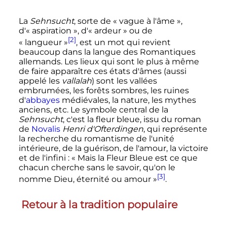
La
Sehnsucht
, sorte de «
vague à l'âme
»,
d'«
aspiration
», d'«
ardeur
» ou de
[2]
«
langueur
»
, est un mot qui revient
beaucoup dans la langue des Romantiques
allemands. Les lieux qui sont le plus à même
de faire apparaître ces états d'âmes (aussi
appelé les
vallalah
) sont les vallées
embrumées, les forêts sombres, les ruines
d'
abbayes
médiévales, la nature, les mythes
anciens, etc. Le symbole central de la
Sehnsucht
, c'est la
fleur bleue
, issu du roman
de
Novalis
Henri d'Ofterdingen
, qui représente
la recherche du romantisme de l'unité
intérieure, de la guérison, de l'amour, la victoire
et de l'infini
:
« Mais la Fleur Bleue est ce que
chacun cherche sans le savoir, qu'on le
[3]
nomme Dieu, éternité ou amour »
.
Retour à la tradition populaire