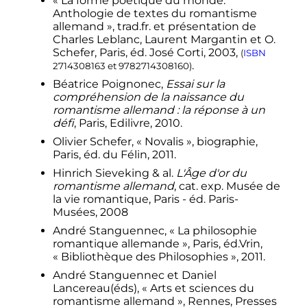
«
La forme poétique du monde.
Anthologie de textes du romantisme
allemand
», trad.fr. et présentation de
Charles Leblanc, Laurent Margantin et O.
Schefer, Paris, éd. José Corti, 2003,
(
ISBN
.
2714308163
et
9782714308160
)
Béatrice Poignonec,
Essai sur la
compréhension de la naissance du
romantisme allemand
: la réponse à un
défi
, Paris, Edilivre, 2010.
Olivier Schefer, «
Novalis
», biographie,
Paris, éd. du Félin, 2011.
Hinrich Sieveking & al.
L'Âge d'or du
romantisme allemand
, cat. exp. Musée de
la vie romantique, Paris - éd. Paris-
Musées, 2008
André Stanguennec, «
La philosophie
romantique allemande
», Paris, éd.Vrin,
«
Bibliothèque des Philosophies
», 2011.
André Stanguennec et Daniel
Lancereau(éds), «
Arts et sciences du
romantisme allemand
», Rennes, Presses