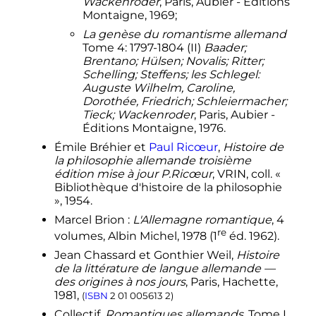
Wackenroder
, Paris, Aubier - Éditions
«
Inconscient romantique
», Article
Montaigne, 1969;
de Jacques Fabry, Paris, Bayard,
La genèse du romantisme allemand
2007
.
(
ISBN
978 2 227 47652 3
)
Tome 4: 1797-1804 (II)
Baader;
1
2
3
4
Henri et Madeleine Vermorel,
Brentano; Hülsen; Novalis; Ritter;
dans
Dictionnaire international de la
Schelling; Steffens; les Schlegel:
psychanalyse
(dir.: A. de Mijolla),
Auguste Wilhelm, Caroline,
entrée « romantisme allemand et
Dorothée, Friedrich; Schleiermacher;
psychanalyse », Paris, Hachette
Tieck; Wackenroder
, Paris, Aubier -
Littératures, coll. «
Grand Pluriel
»,
Éditions Montaigne, 1976.
2005.
Émile Bréhier et
Paul Ricœur
,
Histoire de
↑
Il s'agit du texte de Thomas Mann
la philosophie allemande troisième
(1929) «
La place de Freud dans
édition mise à jour P.Ricœur
, VRIN,
coll.
«
l'histoire de la pensée moderne
»,
Bibliothèque d'histoire de la philosophie
trad. franç. 1970. Bilingue Aubier -
»,
1954
.
Flammarion, Paris. D'après
Marcel Brion
:
L'Allemagne romantique
, 4
Madeleine Vermorel, « Les relations
re
volumes, Albin Michel, 1978 (1
éd. 1962).
de Sigmund Freud et de Thomas
Mann ou la reconnaissance par
Jean Chassard et Gonthier Weil,
Histoire
Freud de sa dette envers la pensée
de la littérature de langue allemande —
romantique allemande » dans:
des origines à nos jours
, Paris, Hachette,
Henri Vermorel, Anne Clancier,
1981,
(
ISBN
2 01 005613 2
)
Madeleine Vermorel,
Freud —
Collectif,
Romantiques allemands
, Tome I,