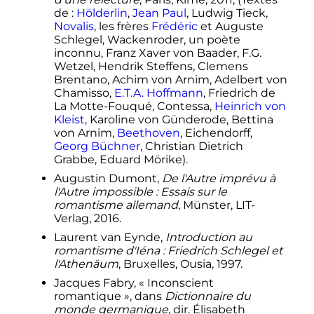
et dessins à l'époque de Goethe
,
de
:
Hölderlin
,
Jean Paul
, Ludwig Tieck,
Musée de la vie romantique, Paris,
Novalis
, les frères
Frédéric
et Auguste
2008
Schlegel, Wackenroder, un poète
inconnu, Franz Xaver von Baader, F.G.
Wetzel, Hendrik Steffens, Clemens
Brentano, Achim von Arnim, Adelbert von
Chamisso,
E.T.A. Hoffmann
, Friedrich de
La Motte-Fouqué, Contessa,
Heinrich von
Kleist
, Karoline von Günderode, Bettina
von Arnim,
Beethoven
, Eichendorff,
Georg Büchner
, Christian Dietrich
Grabbe, Eduard Mörike).
Augustin Dumont,
De l'Autre imprévu à
l'Autre impossible
: Essais sur le
romantisme allemand
, Münster, LIT-
Verlag, 2016.
Laurent van Eynde,
Introduction au
romantisme d'Iéna
: Friedrich Schlegel et
l'Athenäum
, Bruxelles, Ousia, 1997.
Jacques Fabry, «
Inconscient
romantique
», dans
Dictionnaire du
monde germanique
, dir. Élisabeth