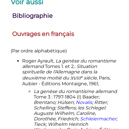
Voir aussi
féminines méconnues du
Romantisme allemand
», Annales
historiques de la Révolution
Bibliographie
o
française, 2006/2 (
n
344
),
p.
243-
245
. URL
:
https://www.cairn.info/revue-
Ouvrages en français
annales-historiques-de-la-
revolution-francaise-2006-2-page-
243.htm
(Par ordre alphabétique)
↑
Jean Chassard et Gonthier Weil,
p.
137-138
Roger Ayrault,
La genèse du romantisme
allemand
Tomes 1. et 2.:
Situation
↑
J. Chassard / G. Weil,
p.
133 et 137-
spirituelle de l'Allemagne dans la
138
.
e
deuxième moitié du
XVIII
siècle
, Paris,
↑
Émile Bréhier et
Paul Ricœur
,
Aubier - Éditions Montaigne, 1961;
Histoire de la philosophie
La genèse du romantisme allemand
allemande troisième édition mise à
Tome 3
: 1797-1804 (I) Baader
;
jour P.Ricœur
, VRIN,
Brentano; Hülsen;
Novalis
; Ritter;
coll.
«
Bibliothèque d'histoire de la
Schelling; Steffens; les Schlegel:
philosophie
»,
1954
,
p.
103
.
Auguste Wilhelm, Caroline,
↑
Dictionnaire du monde
Dorothée, Friedrich;
Schleiermacher
;
germanique
, dir. É. Décultot, M.
Tieck; Wilhelm Heinrich
Espagne et J. Le Rider, entrée