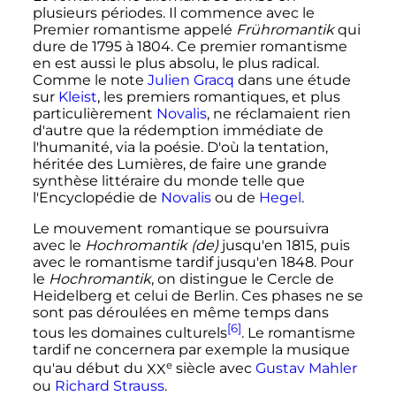
plusieurs périodes. Il commence avec le
Premier romantisme appelé
Frühromantik
qui
dure de 1795 à 1804. Ce premier romantisme
en est aussi le plus absolu, le plus radical.
Comme le note
Julien Gracq
dans une étude
sur
Kleist
, les premiers romantiques, et plus
particulièrement
Novalis
, ne réclamaient rien
d'autre que la rédemption immédiate de
l'humanité, via la poésie. D'où la tentation,
héritée des Lumières, de faire une grande
synthèse littéraire du monde telle que
l'Encyclopédie de
Novalis
ou de
Hegel
.
Le mouvement romantique se poursuivra
avec le
Hochromantik
(de)
jusqu'en 1815, puis
avec le romantisme tardif jusqu'en 1848. Pour
le
Hochromantik
, on distingue le Cercle de
Heidelberg et celui de Berlin. Ces phases ne se
sont pas déroulées en même temps dans
[6]
tous les domaines culturels
. Le romantisme
tardif ne concernera par exemple la musique
e
qu'au début du
XX
siècle
avec
Gustav Mahler
ou
Richard Strauss
.