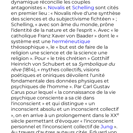
dynamique réconcilie les couples
antagonistes »
.
Novalis
et
Schelling
sont cités
en premier lieu
:
« Novalis rêve d'une synthèse
des sciences et du subjectivisme fichtéen »
;
Schelling,
« avec son âme du monde, prône
l'identité de la nature et de l'esprit »
. Avec
« le
catholique Franz Xaver von Baader »
dont le
«
système est une
herméneutique
théosophique »
, le
« but est de faire de la
religion une science et de la science une
religion »
. Pour
« le très chrétien »
Gotthilf
Heinrich von Schubert et sa
Symbolique du
rêve
(1814),
« mythes collectifs, visions
poétiques et oniriques dévoilent l'unité
fondamentale des données physiques et
psychiques de l'homme »
. Par Carl Gustav
Carus pour lequel
« la connaissance de la vie
psychique consciente a sa clé dans
l'inconscient »
et qui distingue
« un
inconscient absolu et un inconscient collectif
e
»
, on en arrive à un prolongement dans le
XX
siècle
permettant d'évoquer
« l'inconscient
personnel et l'inconscient collectif de
Jung
»
.
Au travers d'autres auteurs cités, Eduard von