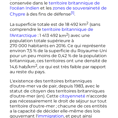
conservée dans le
territoire britannique de
l'océan Indien
et les
zones de souveraineté de
[1]
Chypre
à des fins de défense
.
2
La superficie totale est de
18 492
km
(sans
comprendre le
territoire britannique de
2
l'Antarctique
:
1 413 492
km
) avec une
population totale supérieure à
270 000 habitants
en 2016. Ce qui représente
environ 7,5
% de la superficie du Royaume-Uni
pour un peu moins de 0,42
% de la population
britannique, ces territoires ont une densité de
2
14,6 hab/km
, ce qui est très faible par rapport
au reste du pays.
L'existence des territoires britanniques
d'outre-mer va de pair, depuis 1983, avec le
statut de citoyen des territoires britanniques
d'outre-mer
(en)
. Cette
citoyenneté
n'accorde
pas nécessairement le droit de séjour sur tout
territoire d'outre-mer
; chacune de ces entités
a la capacité de décider elle-même des lois
gouvernant l'
immigration
, et peut ainsi