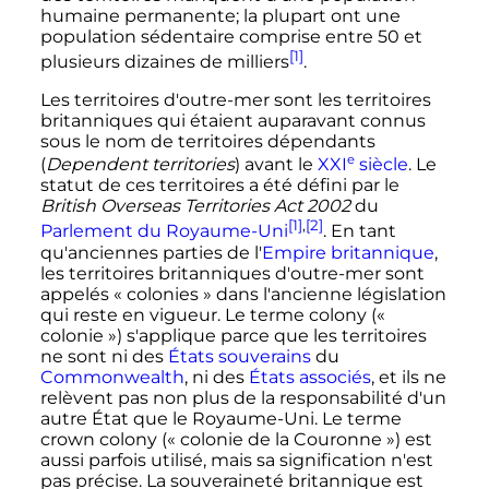
humaine permanente; la plupart ont une
population sédentaire comprise entre 50 et
[1]
plusieurs dizaines de milliers
.
Les territoires d'outre-mer sont les territoires
britanniques qui étaient auparavant connus
sous le nom de territoires dépendants
e
(
Dependent territories
) avant le
XXI
siècle
. Le
statut de ces territoires a été défini par le
British Overseas Territories Act 2002
du
[1]
,
[2]
Parlement du Royaume-Uni
. En tant
qu'anciennes parties de l'
Empire britannique
,
les territoires britanniques d'outre-mer sont
appelés
« colonies »
dans l'ancienne législation
qui reste en vigueur. Le terme
colony
(
«
colonie »
)
s'applique parce que les territoires
ne sont ni des
États souverains
du
Commonwealth
, ni des
États associés
, et ils ne
relèvent pas non plus de la responsabilité d'un
autre État que le Royaume-Uni. Le terme
crown colony
(
« colonie de la Couronne »
)
est
aussi parfois utilisé, mais sa signification n'est
pas précise. La souveraineté britannique est