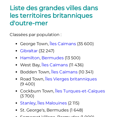
Liste des grandes villes dans
les territoires britanniques
d'outre-mer
Classées par population
:
George Town,
Îles Caïmans
(
35 600
)
Gibraltar
(
32 247
)
Hamilton
,
Bermudes
(
13 500
)
West Bay,
Îles Caïmans
(
11 436
)
Bodden Town,
Îles Caïmans
(
10 341
)
Road Town,
Îles Vierges britanniques
(
9 400
)
Cockburn Town,
Îles Turques-et-Caïques
(
3 700
)
Stanley
,
Îles Malouines
(
2 115
)
St. George's, Bermudes (
1 648
)