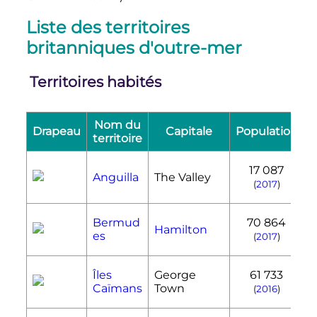
Liste des territoires
britanniques d'outre-mer
Territoires habités
Nom du
Drapeau
Capitale
Population
S
territoire
17 087
Anguilla
The Valley
(
2017
)
Bermud
70 864
Hamilton
es
(
2017
)
Îles
George
61 733
Caïmans
Town
(
2016
)