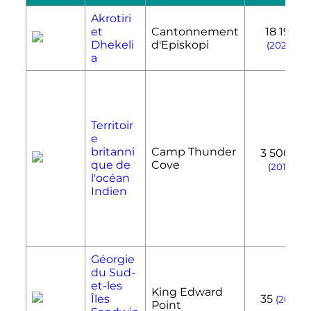
Akrotiri
et
Cantonnement
18 195
Dhekeli
d'Episkopi
(
2020
)
a
Territoir
e
[3]
britanni
Camp Thunder
3 500
que de
Cove
(
2016
)
l'océan
Indien
Géorgie
du Sud-
et-les
King Edward
Îles
35
(
2019
)
Point