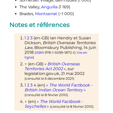
Somerset Village, Bermudes (
1 000
)
The Valley,
Anguilla
(
1 169
)
Brades,
Montserrat
(~1 000)
Notes et références
1
2
3
(en-GB)
Ian
Hendry
et Susan
Dickson
,
British Overseas Territories
Law
, Bloomsbury Publishing,
14 juin
2018
(
ISBN
978-1-5099-1872-0
,
lire en
ligne
)
↑
(en-GB)
«
British Overseas
Territories Act 2002
»
, sur
legislation.gov.uk
,
21 mai 2002
(consulté le
6 décembre 2021
)
1
2
3
4
(en)
«
The World Factbook -
British Indian Ocean Territory
»
.
(consulté le
8 février 2010
)
↑
(en)
«
The World Factbook -
Seychelles
»
.
(consulté le
8 février 2010
)