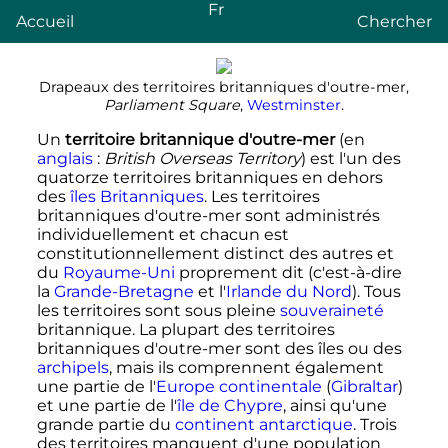
Fr
Accueil
Chercher
Drapeaux des territoires britanniques d'outre-mer,
Parliament Square
,
Westminster
.
Un
territoire britannique d'outre-mer
(
en
anglais
:
British Overseas Territory
) est l'un des
quatorze territoires britanniques en dehors
des
îles Britanniques
. Les territoires
britanniques d'outre-mer sont administrés
individuellement et chacun est
constitutionnellement distinct des autres et
du
Royaume-Uni
proprement dit (c'est-à-dire
la
Grande-Bretagne
et l'
Irlande du Nord
). Tous
les territoires sont sous pleine
souveraineté
britannique. La plupart des territoires
britanniques d'outre-mer sont des îles ou des
archipels
, mais ils comprennent également
une partie de l'
Europe continentale
(
Gibraltar
)
et une partie de l'
île de Chypre
, ainsi qu'une
grande partie du
continent antarctique
. Trois
des territoires manquent d'une population