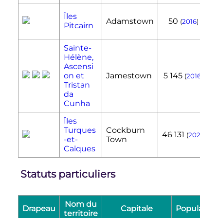
Îles
Adamstown
50
(
2016
)
Pitcairn
Sainte-
Hélène,
Ascensi
on et
Jamestown
5 145
(
2016
)
Tristan
da
Cunha
Îles
Turques
Cockburn
46 131
(
2021
)
-et-
Town
Caïques
Statuts particuliers
Nom du
Drapeau
Capitale
Populatio
territoire