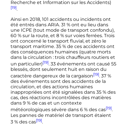
Recherche et Information sur les Accidents)
[19]
.
Ainsi en 2018, 101 accidents ou incidents ont
été entrés dans ARIA. 31
% ont eu lieu dans
une ICPE (tout mode de transport confondu),
60
% sur la route, et 8
% sur voies ferrées. Trois
ont concerné le transport fluvial, et zéro le
transport maritime. 35
% de ces accidents ont
des conséquences humaines (quatre morts
dans la circulation
: trois chauffeurs routiers et
[19]
un particulier)
.
33 événements
ont causé
55
blessés
, dont seulement huit en raison du
[19]
caractère dangereux de la cargaison
. 37
%
des événements sont des accidents de la
circulation, et des actions humaines
inappropriées ont été signalées dans 35
% des
cas, des réactions incontrôlées des matières
dans 9
% de cas et un contexte
[19]
météorologiques sévère dans 6
% des cas
.
Les pannes de matériel de transport étaient
[19]
3
% des cas
.