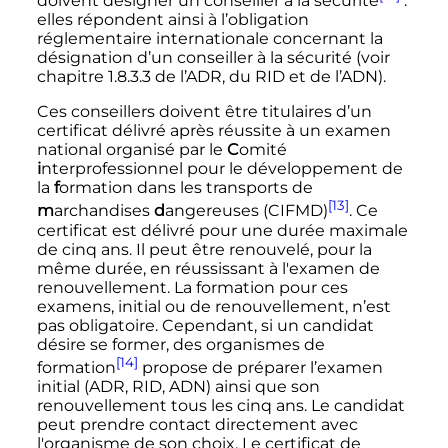
doivent désigner un conseiller à la sécurité
:
elles répondent ainsi à l’obligation
réglementaire internationale concernant la
désignation d’un conseiller à la sécurité (voir
chapitre 1.8.3.3 de l’ADR, du RID et de l’ADN).
Ces conseillers doivent être titulaires d’un
certificat délivré après réussite à un examen
national organisé par le
C
omité
i
nterprofessionnel pour le développement de
la
f
ormation dans les transports de
[13]
m
archandises
d
angereuses (CIFMD)
. Ce
certificat est délivré pour une durée maximale
de cinq ans. Il peut être renouvelé, pour la
même durée, en réussissant à l'examen de
renouvellement. La formation pour ces
examens, initial ou de renouvellement, n’est
pas obligatoire. Cependant, si un candidat
désire se former, des organismes de
[14]
formation
propose de préparer l’examen
initial (ADR, RID, ADN) ainsi que son
renouvellement tous les cinq ans. Le candidat
peut prendre contact directement avec
l'organisme de son choix. Le certificat de