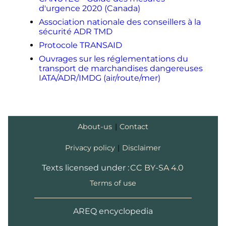
d'urgence 2020 (Canada)
Association nationale des conseillers à la
sécurité ADR TMD
Protocole TRANSAID
Ouvrages sur les réglementations du
transport de marchandises dangereuses
IATA/ADR/IMDG (air/route/mer)
About-us
|
Contact
Privacy policy
|
Disclaimer
Texts licensed under :
CC BY-SA 4.0
Terms of use
AREQ encyclopedia