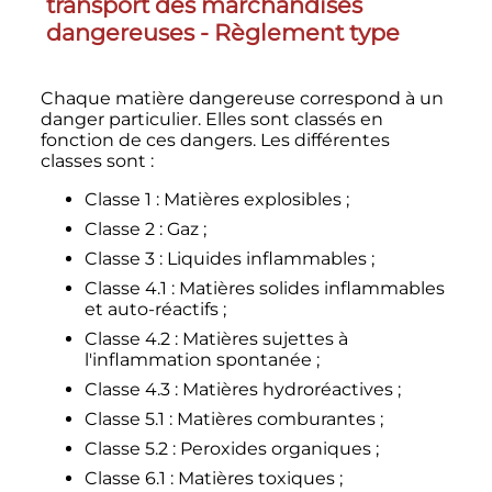
transport des marchandises
dangereuses - Règlement type
Chaque matière dangereuse correspond à un
danger particulier. Elles sont classés en
fonction de ces dangers. Les différentes
classes sont
:
Classe 1
: Matières explosibles
;
Classe 2
: Gaz
;
Classe 3
: Liquides inflammables
;
Classe 4.1
: Matières solides inflammables
et auto-réactifs
;
Classe 4.2
: Matières sujettes à
l'inflammation spontanée
;
Classe 4.3
: Matières hydroréactives
;
Classe 5.1
: Matières comburantes
;
Classe 5.2
: Peroxides organiques
;
Classe 6.1
: Matières toxiques
;