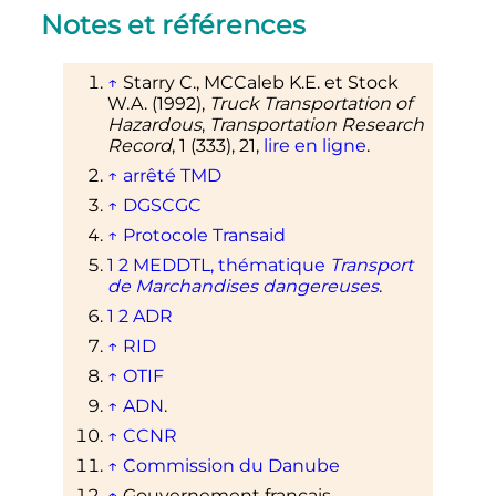
Notes et références
↑
Starry C., MCCaleb K.E. et Stock
W.A. (1992),
Truck Transportation of
Hazardous
,
Transportation Research
Record
, 1 (333), 21,
lire en ligne
.
↑
arrêté TMD
↑
DGSCGC
↑
Protocole Transaid
1
2
MEDDTL, thématique
Transport
de Marchandises dangereuses
.
1
2
ADR
↑
RID
↑
OTIF
↑
ADN
.
↑
CCNR
↑
Commission du Danube
↑
Gouvernement français,