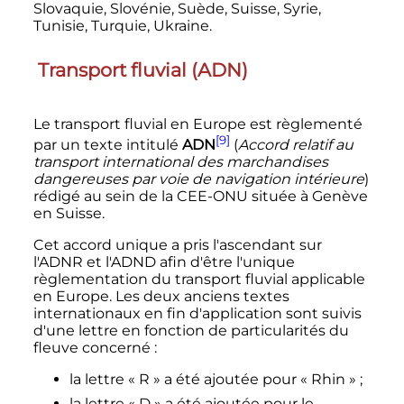
Slovaquie, Slovénie, Suède, Suisse, Syrie,
Tunisie, Turquie, Ukraine.
Transport fluvial (ADN)
Le transport fluvial en Europe est règlementé
[9]
par un texte intitulé
ADN
(
Accord relatif au
transport international des marchandises
dangereuses par voie de navigation intérieure
)
rédigé au sein de la CEE-ONU située à Genève
en Suisse.
Cet accord unique a pris l'ascendant sur
l'ADNR et l'ADND afin d'être l'unique
règlementation du transport fluvial applicable
en Europe. Les deux anciens textes
internationaux en fin d'application sont suivis
d'une lettre en fonction de particularités du
fleuve concerné
:
la lettre «
R
» a été ajoutée pour «
Rhin
»
;
la lettre «
D
» a été ajoutée pour le