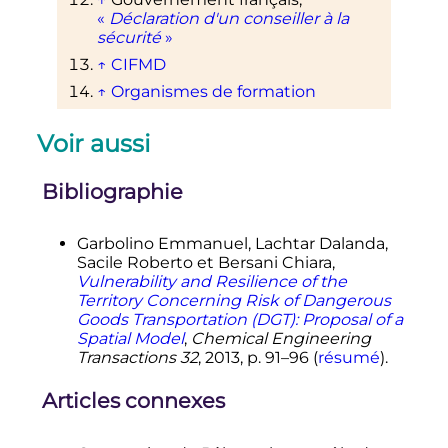
«
Déclaration d'un conseiller à la
sécurité
»
↑
CIFMD
↑
Organismes de formation
↑
(JO du 24.07.09)
.
Voir aussi
↑
OMI
↑
Division 411
Bibliographie
↑
OACI
1
2
3
4
5
ARIA 2019 (pour l’année
Garbolino Emmanuel, Lachtar Dalanda,
2018)
:
Sacile Roberto et Bersani Chiara,
https://www.aria.developpement-
Vulnerability and Resilience of the
durable.gouv.fr/wp-
Territory Concerning Risk of Dangerous
content/uploads/2019/09/2019_08_2
Goods Transportation (DGT): Proposal of a
8_Inventaire_2019_Web-
Spatial Model
,
Chemical Engineering
Interactif_compressed1.pdff
Transactions 32
, 2013,
p.
91–96 (
résumé
).
inventaire des accidents
technologiques survenus en 2018
(Bureau d’Analyse des risques et
Articles connexes
Pollutions Industriels)
(
ISSN
2118-8858
)