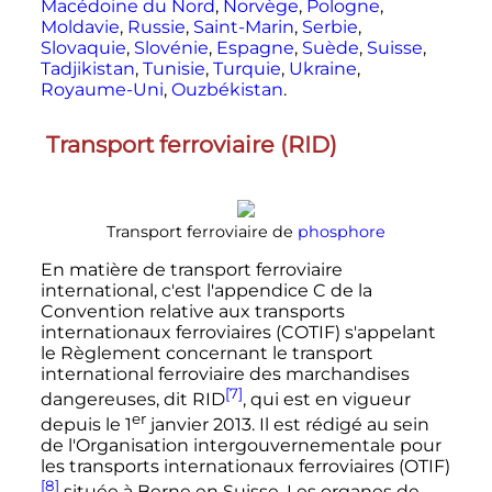
Macédoine du Nord
,
Norvège
,
Pologne
,
Moldavie
,
Russie
,
Saint-Marin
,
Serbie
,
Slovaquie
,
Slovénie
,
Espagne
,
Suède
,
Suisse
,
Tadjikistan
,
Tunisie
,
Turquie
,
Ukraine
,
Royaume-Uni
,
Ouzbékistan
.
Transport ferroviaire (RID)
Transport ferroviaire de
phosphore
En matière de transport ferroviaire
international, c'est l'appendice C de la
Convention relative aux transports
internationaux ferroviaires (COTIF) s'appelant
le Règlement concernant le transport
international ferroviaire des marchandises
[7]
dangereuses, dit RID
, qui est en vigueur
er
depuis le
1
janvier 2013
. Il est rédigé au sein
de l'Organisation intergouvernementale pour
les transports internationaux ferroviaires (OTIF)
[8]
située à Berne en Suisse. Les organes de