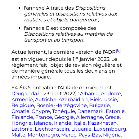
l'annexe A traite des
Dispositions
générales et dispositions relatives aux
matières et objets dangereux
;
l'annexe B est composée des
Dispositions relatives au matériel de
transport et au transport
.
[6]
Actuellement, la dernière version de l'ADR
er
est en vigueur depuis le
1
janvier 2023
. Le
règlement fait l'objet de révision régulière et
de manière générale tous les deux ans en
années impaire.
54 États
ont ratifié l'ADR (le dernier étant
l'
Ouganda
le 23 août 2022)
:
Albanie
,
Andorre
,
Arménie, Autriche
,
Azerbaïdjan
,
Biélorussie
,
Belgique
,
Bosnie-Herzégovine
,
Bulgarie
,
Croatie
,
Chypre
,
Tchéquie
,
Danemark
,
Estonie
,
Finlande
,
France
,
Géorgie
,
Allemagne
,
Grèce
,
Hongrie
,
Islande
,
Irlande
,
Italie
,
Kazakhstan
,
Lettonie
,
Liechtenstein
,
Lituanie
,
Luxembourg
,
Malte
,
Monténégro
,
Maroc
,
Pays-Bas
,
Nigéria
,