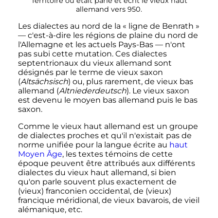
Territoire où était parlé et écrit le vieux haut
allemand vers 950.
Les dialectes au nord de la «
ligne de Benrath
»
—
c'est-à-dire les régions de plaine du nord de
l'Allemagne et les actuels Pays-Bas
—
n'ont
pas subi cette mutation. Ces dialectes
septentrionaux du vieux allemand sont
désignés par le terme de vieux saxon
(
Altsächsisch
) ou, plus rarement, de vieux bas
allemand (
Altniederdeutsch
). Le vieux saxon
est devenu le moyen bas allemand puis le bas
saxon.
Comme le vieux haut allemand est un groupe
de dialectes proches et qu'il n'existait pas de
norme unifiée pour la langue écrite au
haut
Moyen Âge
, les textes témoins de cette
époque peuvent être attribués aux différents
dialectes du vieux haut allemand, si bien
qu'on parle souvent plus exactement de
(vieux) franconien occidental, de (vieux)
francique méridional, de vieux bavarois, de vieil
alémanique, etc.