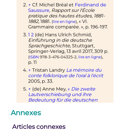
↑
Cf.
Michel Bréal et
Ferdinand de
Saussure
,
Rapport sur l'École
pratique des hautes études, 1881-
1882
, 1881.
, «
VI.
(
lire en ligne
)
Grammaire comparée.
»,
p.
196-197
.
1
2
(de)
Hans Ulrich Schmid,
Einführung in die deutsche
Sprachgeschichte
, Stuttgart,
Springer-Verlag,
13 avril 2017
, 309
p.
,
(
ISBN
978-3-476-04325-2
,
lire en ligne
)
p.
11
↑
Tristan Landry
La mémoire du
conte folklorique de l'oral à l'écrit
2005,
p.
33.
↑
(de)
Anne Mey,
«
Die zweite
Lautverschiebung und ihre
Bedeutung für die deutschen
Dialekte, en français
: la seconde
mutation consonnatique et sa
Annexes
signification pour les dialectes
allemand.
»
, sur
Articles connexes
er
https://www.grin.com
,
1
janvier