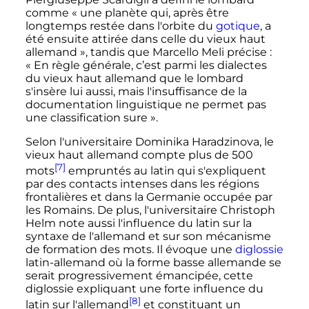
comme «
une planète qui, après être
longtemps restée dans l'orbite du
gotique
, a
été ensuite attirée dans celle du vieux haut
allemand
», tandis que Marcello Meli précise
:
«
En règle générale, c’est parmi les dialectes
du vieux haut allemand que le lombard
s'insère lui aussi, mais l'insuffisance de la
documentation linguistique ne permet pas
une classification sure
».
Selon l'universitaire Dominika Haradzinova, le
vieux haut allemand compte plus de 500
[7]
mots
empruntés au latin qui s'expliquent
par des contacts intenses dans les régions
frontalières et dans la Germanie occupée par
les Romains. De plus, l'universitaire Christoph
Helm note aussi l'influence du latin sur la
syntaxe de l'allemand et sur son mécanisme
de formation des mots. Il évoque une
diglossie
latin-allemand où la forme basse allemande se
serait progressivement émancipée, cette
diglossie expliquant une forte influence du
[8]
latin sur l'allemand
et constituant un