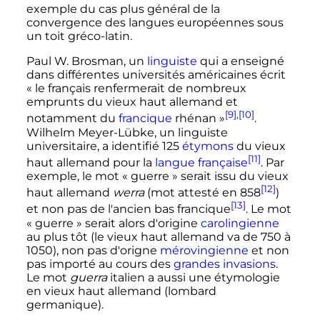
exemple du cas plus général de la
convergence des langues européennes sous
un toit gréco-latin.
Paul W. Brosman, un
linguiste
qui a enseigné
dans différentes universités américaines écrit
«
le français renfermerait de nombreux
emprunts du vieux haut allemand et
[9]
,
[10]
notamment du
francique
rhénan
»
.
Wilhelm Meyer-Lübke, un linguiste
universitaire, a identifié 125
étymons
du vieux
[11]
haut allemand pour la
langue française
. Par
exemple, le mot «
guerre
» serait issu du vieux
[12]
haut allemand
werra
(mot attesté en 858
)
[13]
et non pas de l'ancien bas francique
. Le mot
«
guerre
» serait alors d'origine
carolingienne
au plus tôt (le vieux haut allemand va de 750 à
1050), non pas d'origne
mérovingienne
et non
pas importé au cours des
grandes invasions
.
Le mot
guerra
italien a aussi une étymologie
en vieux haut allemand (lombard
germanique).