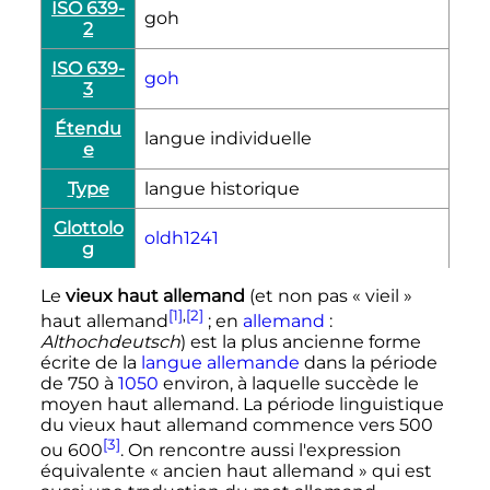
ISO 639-
goh
2
ISO 639-
goh
3
Étendu
langue individuelle
e
Type
langue historique
Glottolo
oldh1241
g
Le
vieux haut allemand
(et non pas «
vieil
»
[1]
,
[2]
haut allemand
;
en
allemand
:
Althochdeutsch
) est la plus ancienne forme
écrite de la
langue allemande
dans la période
de 750 à
1050
environ, à laquelle succède le
moyen haut allemand. La période linguistique
du vieux haut allemand commence vers 500
[3]
ou 600
. On rencontre aussi l'expression
équivalente «
ancien haut allemand
» qui est