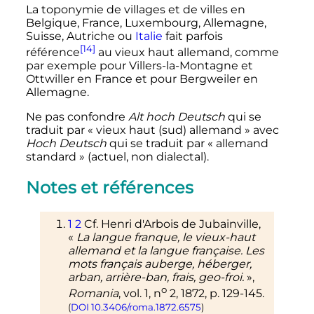
La toponymie de villages et de villes en
Belgique, France, Luxembourg, Allemagne,
Suisse, Autriche ou
Italie
fait parfois
[14]
référence
au vieux haut allemand, comme
par exemple pour Villers-la-Montagne et
Ottwiller en France et pour Bergweiler en
Allemagne.
Ne pas confondre
Alt hoch Deutsch
qui se
traduit par «
vieux haut (sud) allemand
» avec
Hoch Deutsch
qui se traduit par «
allemand
standard
» (actuel, non dialectal).
Notes et références
1
2
Cf.
Henri
d'Arbois de Jubainville
,
«
La langue franque, le vieux-haut
allemand et la langue française. Les
mots français auberge, héberger,
arban, arrière-ban, frais, geo-froi.
»,
o
Romania
,
vol.
1,
n
2,
1872
,
p.
129-145.
(
DOI
10.3406/roma.1872.6575
)