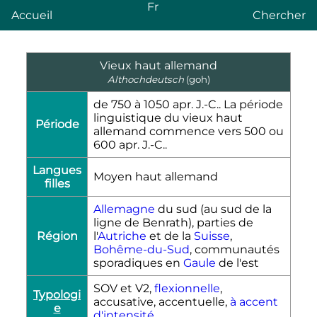
Fr
Accueil
Chercher
Vieux haut allemand
Althochdeutsch
(goh)
de 750 à 1050
apr. J.-C.
. La période
linguistique du vieux haut
Période
allemand commence vers 500 ou
600
apr. J.-C.
.
Langues
Moyen haut allemand
filles
Allemagne
du sud (au sud de la
ligne de Benrath), parties de
Région
l'
Autriche
et de la
Suisse
,
Bohême-du-Sud
, communautés
sporadiques en
Gaule
de l'est
SOV et V2,
flexionnelle
,
Typologi
accusative, accentuelle,
à accent
e
d'intensité