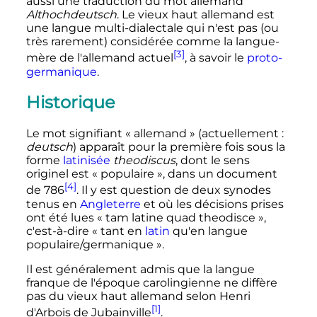
aussi une traduction du mot allemand
Althochdeutsch
. Le vieux haut allemand est
une langue multi-dialectale qui n'est pas (ou
très rarement) considérée comme la langue-
[3]
mère de l'allemand actuel
, à savoir le
proto-
germanique
.
Historique
Le mot signifiant «
allemand
» (actuellement
:
deutsch
) apparaît pour la première fois sous la
forme
latinisée
theodiscus
, dont le sens
originel est «
populaire
», dans un document
[4]
de 786
. Il y est question de deux synodes
tenus en
Angleterre
et où les décisions prises
ont été lues
« tam latine quad theodisce »
,
c'est-à-dire «
tant en
latin
qu'en langue
populaire/germanique
».
Il est généralement admis que la langue
franque de l'époque carolingienne ne diffère
pas du vieux haut allemand selon Henri
[1]
d'Arbois de Jubainville
.