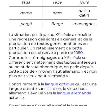
tagâ
Tage
jours
de
(au
demo
dem
datif)
pergâ
Berge
montagnes
e
La situation politique au
X
siècle
a entraîné
une régression des écrits en général et de la
production de textes germanophones en
particulier. Un rétablissement de cette
production est observé à partir de
1050
.
e
Comme les témoignages du
XI
siècle
se
différencient nettement des textes antérieurs
au point de vue phonétique, on parle depuis
cette date de «
moyen haut allemand
» et non
plus de «
vieux haut allemand
».
Contrairement à la
langue gotique
qui est une
langue éteinte sans filiation, le vieux haut
allemand a évolué vers la
langue allemande
actuelle
.
Piergiuseppe Scardigli a défini le lombard