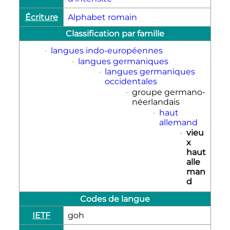
Écriture
Alphabet romain
Classification par famille
-
langues indo-européennes
-
langues germaniques
-
langues germaniques
occidentales
-
groupe germano-
néerlandais
-
haut
allemand
-
vieu
x
haut
alle
man
d
Codes de langue
IETF
goh