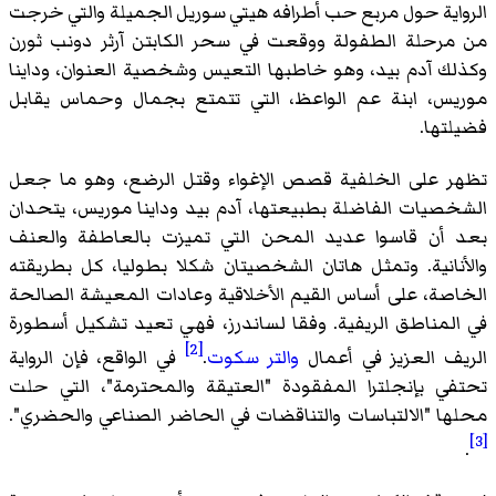
الرواية حول مربع حب أطرافه هيتي سوريل الجميلة والتي خرجت
من مرحلة الطفولة ووقعت في سحر الكابتن آرثر دونب ثورن
وكذلك آدم بيد، وهو خاطبها التعيس وشخصية العنوان، وداينا
موريس، ابنة عم الواعظ، التي تتمتع بجمال وحماس يقابل
فضيلتها.
تظهر على الخلفية قصص الإغواء وقتل الرضع، وهو ما جعل
الشخصيات الفاضلة بطبيعتها، آدم بيد وداينا موريس، يتحدان
بعد أن قاسوا عديد المحن التي تميزت بالعاطفة والعنف
والأنانية. وتمثل هاتان الشخصيتان شكلا بطوليا، كل بطريقته
الخاصة، على أساس القيم الأخلاقية وعادات المعيشة الصالحة
في المناطق الريفية. وفقا لساندرز، فهي تعيد تشكيل أسطورة
[2]
الريف العزيز في أعمال
والتر سكوت
.
في الواقع، فإن الرواية
تحتفي بإنجلترا المفقودة "العتيقة والمحترمة"، التي حلت
محلها "الالتباسات والتناقضات في الحاضر الصناعي والحضري".
[3]
.