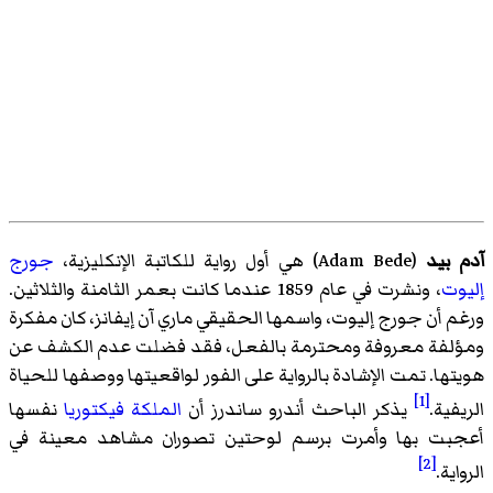
آدم بيد
(
Adam Bede
)‏ هي أول رواية للكاتبة الإنكليزية،
جورج
إليوت
، ونشرت في عام 1859 عندما كانت بعمر الثامنة والثلاثين.
ورغم أن جورج إليوت، واسمها الحقيقي ماري آن إيفانز، كان مفكرة
ومؤلفة معروفة ومحترمة بالفعل، فقد فضلت عدم الكشف عن
هويتها. تمت الإشادة بالرواية على الفور لواقعيتها ووصفها للحياة
[1]
الريفية.
يذكر الباحث أندرو ساندرز أن
الملكة فيكتوريا
نفسها
أعجبت بها وأمرت برسم لوحتين تصوران مشاهد معينة في
[2]
الرواية.