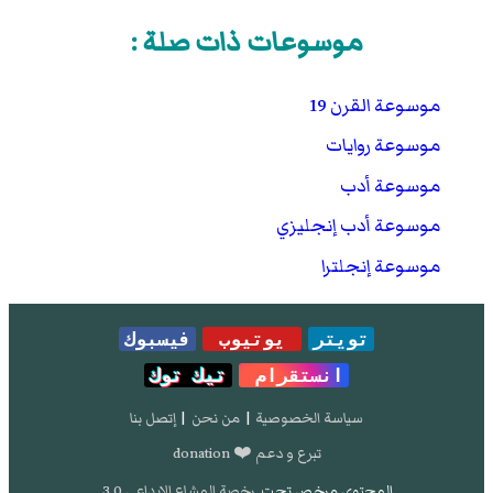
موسوعات ذات صلة :
موسوعة القرن 19
موسوعة روايات
موسوعة أدب
موسوعة أدب إنجليزي
موسوعة إنجلترا
تويتر
يوتيوب
فيسبوك
انستقرام
تيك توك
سياسة الخصوصية
|
من نحن
|
إتصل بنا
تبرع و دعم ❤️ donation
المحتوى مرخص تحت
رخصة المشاع الإبداعي 3.0