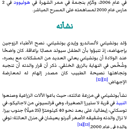
في عام 2006، وكُرّم بنجمة في ممر الشهرة في
هوليوود
في 2
مارس عام 2010 لمساهمته على المسرح المباشر.
نشأته
وُلد بوتشيلـّي لألساندرو وإيدي بوتشيلـّي. نصح الأطباء الزوجين
بإجهاضه، إذ تنبؤوا بأن الطفل سيولد مصابًا بإعاقة. كان واضحًا
عند الولادة أن بوتشيلـّي يعاني العديد من المشكلات مع بصره،
وشُخّص في النهاية بالزرق الخلقي. ذكر أن قرار والدته أن تنجبه
وتجاهلها نصيحة الطبيب كان مصدر إلهام له لمعارضة
[12]
[11]
الإجهاض.
نشأ بوتشيلـّي في مزرعة عائلته، حيث باعوا الآلات الزراعية وصنعوا
النبيذ
في قرية لا ستيرزا الصغيرة، وهي فراتسيوني من لاجاتيكو، في
توسكاني، إيطاليا، على بعد نحو 40 كيلومترًا (25 ميلًا) جنوب بيزا.
لا تزال والدته وشقيقه الأصغر ألبرتو يعيشان في منزل العائلة؛ توفي
[14]
[13]
والده في عام 2000.