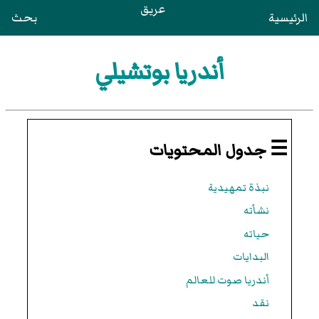
عريق
الرئيسية
بحث
أندريا بوتشيلي
☰ جدول المحتويات
نبذة تمهيدية
نشأته
حياته
البدايات
أندريا صوت للعالم
نقد