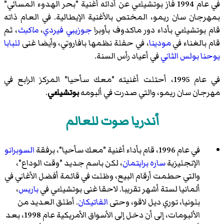
في عام 1994 فاز بوتشيلـّي عن أدائه أغنية "بحر الهدوء المسائي"
بمهرجان سان ريمو
، المختص بالأغنية الإيطالية. في العام ذاته
قام بوتشيلـّي بأداء دور ماكدوف بأوبرا
جوزيبي فيردي
،
ماكبث
، ثم
قام بالغناء في
مودينا
، في حفلة نظمها بافاروتي، وأيضا غنى
للبابا
يوحنا بولس الثاني
في أعياد رأس السنة.
في عام 1995، أحتلت أغنيته "معك سأحيا" المركز الرابع في
مهرجان سان ريمو، والتي صدرت في ألبومه
بوتشيلـّي
.
أندريا صوت للعالم
في عام 1996، قام بأداء أغنية "معك سأحيا"، برفقة
السوبرانو
الإنجليزية
ساره برايتمان
، لكن باسم جديد "
وقت الوداع
"،
والتي حطمت أرقام البيع، وظلت في قائمة أفضل الأغاني في
ألمانيا لستة أشهر تقريبا. لاحقا غنى بوتشيلـّي في
باريس
،
بلونيا
،
توري ديل لاقو
، وحتى
الفاتيكان
. أطلق العديد من
الألبومات، إلى أن دخل إلى الأسواق الأمريكية عام 1998، بعد