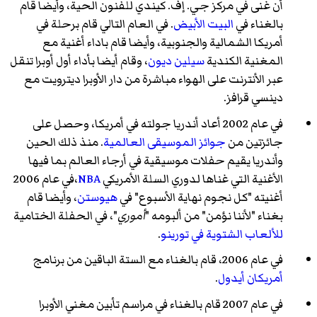
أن غنى في
مركز جي. إف. كيندي للفنون الحية
، وأيضا قام
بالغناء في
البيت الأبيض
. في العام التالي قام برحلة في
أمريكا الشمالية والجنوبية، وأيضا قام باداء أغنية مع
المغنية الكندية
سيلين ديون
، وقام أيضا بأداء أول أوبرا تنقل
عبر الأنترنت على الهواء مباشرة من
دار الأوبرا ديترويت
مع
دينسي قرافز
.
في عام 2002 أعاد أندريا جولته في أمريكا، وحصل على
جائزتين من
جوائز الموسيقى العالمية
. منذ ذلك الحين
وأندريا يقيم حفلات موسيقية في أرجاء العالم بما فيها
الأغنية التي غناها لدوري السلة الأمريكي
NBA
،في عام 2006
أغنيته "
كل نجوم نهاية الأسبوع
" في
هيوستن
، وأيضا قام
بغناء "
لأننا نؤمن
" من ألبومه "
أموري
"، في الحفلة الختامية
للألعاب الشتوية في تورينو
.
في عام 2006، قام بالغناء مع الستة الباقين من برنامج
أمريكان أيدول
.
في عام 2007 قام بالغناء في مراسم تأبين مغني الأوبرا