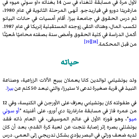
لأول مرة في مسابقة للغناء في سن 14 بغنائه «أو سولي ميو» في
مارغريتا دورو في فياريدجو. أنهى المرحلة الثانوية في عام 1980،
ثم درس الحقوق في جامعة بيزا. أقام أمسيات في حانات البيانو
لكسب المال، وهناك التقى زوجته المستقبلية إنريكا في عام 1987.
أكمل الدراسة في كلية الحقوق وأمضى سنة بصفته محاميًا مُعيّنًا
[19]
[18]
من قبل المحكمة.
حياته
ولد بوتشيلـّي لوالدين كانا يعملان ببيع الآلات الزراعية، وصناعة
النبيذ في قرية صغيرة تدعى لا ستيرزا، والتي تبعد 50 كلم عن
بيزا
.
في طفولته كان بوتشيلـّي يعزف على
الأورجن
في الكنيسة، وفي 12
من عمره فاز في مسابقة
مارغاريتا دي أورو
، على أغنيته "
أو سولي
ميو
"، وهو فوزه الأول في عالم الموسيقى، في العام ذاته فقد
بوتشللي بصره إثر إصابة نتجت عن لعبة كرة القدم، بعد أن كان
لديه ضعف وراثي في البصر يؤدي بشكل تدريجي إلى العمى. درس