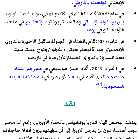
الإيطالي
لوتشانو بافاروتي
.
في عام 2009 قام بالغناء في افتتاح نهائي دوري أبطال أوروبا
بين
برشلونة
الإسباني
ومانشستر يوناتيد
الإنجليزي
في ملعب
الأوليمبكو
في
روما
.
في عام 2016 : قام بالغناء في الجولة ماقبل الاخيره بالدوري
الإنجليزي مباراة ليستر سيتي وايفرتون وتوج ليستر سيتي
بعد المباراة بالدوري الممتاز لأول مره في تاريخه
في 1 فبراير 2019 ، أقام حفل موسيقي في
مهرجان شتاء
طنطورة
الذي أقيم في
العلا
لأول مرة في
المملكة العربية
[20]
السعودية
.
نقد
ينتقد البعض قيام أندريا بوتشيلـّي بالغناء الأوبرالي، رغم أنه مغني
بوب أساسا، دون أن يدرس الأوبرا، إلى أن مؤيديه يرون أنه لا حاجة له
بدراسة هذا الفن بل يكفي الإحساس الذي يبعثه في الأغنية.