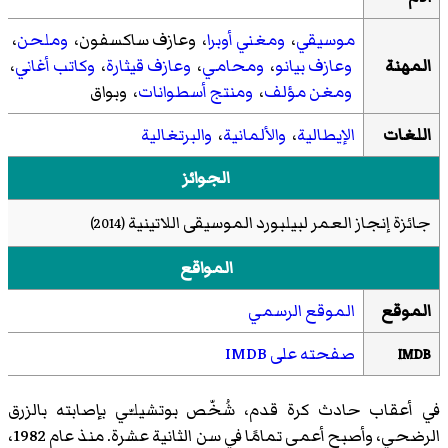
موسيقي
،
ومغني أوبرا
، وعازف ساكسفون،
وملحن
،
المهنة
وعازف بيانو
،
ومحامي
،
وعازف قيثارة
،
وكاتب أغاني
،
ومغن مؤلف
،
ومنتج أسطوانات
، وبواق
اللغات
الإيطالية
،
والألمانية
،
والبرتغالية
الجوائز
جائزة إنجاز العمر لبيلبورد الموسيقى اللاتينية
(2014)
المواقع
الموقع
الموقع الرسمي
صفحته على IMDB
IMDB
في أعقاب حادث كرة قدم، شُخّص بوتشيلـّي بإصابته بالزرق
الرضحي، وأصبح أعمى تمامًا في سن الثانية عشرة. منذ عام 1982،