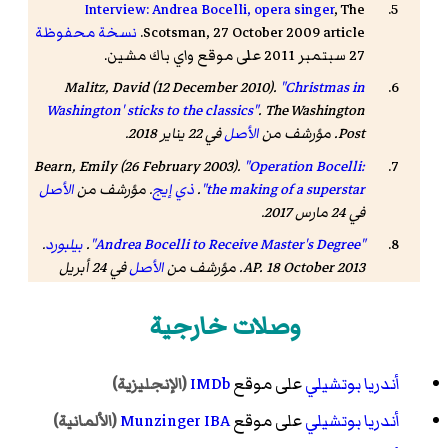
Interview: Andrea Bocelli, opera singer
,
The
, 27 October 2009 article.
Scotsman
نسخة محفوظة
27 سبتمبر 2011 على موقع واي باك مشين.
Malitz, David (12 December 2010).
"Christmas in
Washington' sticks to the classics"
.
The Washington
Post
. مؤرشف من
الأصل
في 22 يناير 2018
.
Bearn, Emily (26 February 2003).
"Operation Bocelli:
the making of a superstar"
.
ذي إيج
. مؤرشف من
الأصل
في 24 مارس 2017
.
"Andrea Bocelli to Receive Master's Degree"
.
بيلبورد
.
AP. 18 October 2013. مؤرشف من
الأصل
في 24 أبريل
.
2019
وصلات خارجية
"Andrea Bocelli to receive Classic Brit honour"
.
بي
بي سي نيوز
. 6 September 2012. مؤرشف من
الأصل
في 30
سبتمبر 2019
.
أندريا بوتشيلي
على موقع
IMDb
(الإنجليزية)
"Andrea Bocelli: Singer"
.
بيبول
.
49
(18). 11 May 1998.
أندريا بوتشيلي
على موقع
Munzinger IBA
(الألمانية)
مؤرشف من
الأصل
في 13 مايو 2016
.