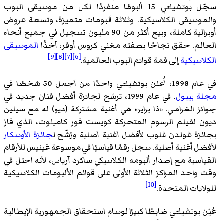
سجّل بوتشيلـّي 15 ألبومًا منفردًا لكل من موسيقى البوب
والموسيقى الكلاسيكية، وثلاثة ألبومات متميزة، وتسعة عروض
أوبرالية كاملة، وبيع أكثر من 90 مليون تسجيل في جميع أنحاء
العالم. حقق نجاحًا بصفته مغني كروس أوفر، آخذًا
الموسيقى
[9]
[8]
[7]
[6]
الكلاسيكية
إلى قمة قوائم البوب العالمية.
في عام 1998، أُعلن بوتشيلـّي واحدًا من أجمل 50 شخصًا في
مجلة بيبول
. في عام 1999، ترشح لجائزة أفضل فنان جديد في
جوائز الغرامي. «ذا براير» هي أغنية مشتركة (ديو) له مع سيلين
ديون لفيلم الرسوم المتحركة كويست فور كاميلوت، الذي فاز
بجائزة غولدن غلوب لأفضل أغنية أصلية ورُشّح ل
جائزة الأوسكار
لأفضل أغنية أصلية. سجل رقمًا قياسيًا في موسوعة غينيس للأرقام
القياسية مع إصدار ألبومه الكلاسيكي ساكرد آرياس، لأنه احتل في
وقت واحد المراكز الثلاثة الأولى على قوائم الألبومات الكلاسيكية
[10]
للولايات المتحدة.
عُيّن بوتشيلـّي ضابطًا كبيرًا لوسام استحقاق الجمهورية الإيطالية