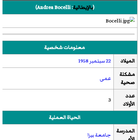
(
بالإيطالية
:
Andrea Bocelli
)‏
معلومات شخصية
الميلاد
22 سبتمبر
1958
مشكلة
عمى
صحية
عدد
3
الأولاد
الحياة العملية
المدرسة
جامعة بيزا
الأم