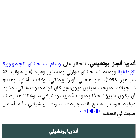
أندريا أنجل بوتشيلـّي
، الحائز على
وسام استحقاق الجمهورية
الإيطالية
ووسام استحقاق دوارتي وسانشيز وميلا (من مواليد 22
سبتمبر 1958)، هو مغني أوبرا إيطالي، وكاتب أغانٍ، ومنتج
تسجيلات. صرحت سيلين ديون: «إن كان للإله صوت غنائي، فلا بد
أن يكون شبيهًا جدًا بصوت أندريا بوتشيلـّي»، وغالبًا ما يصف
ديفيد فوستر، منتج التسجيلات، صوت بوتشيلـّي بأنه أجمل
[5]
[4]
[3]
[2]
[1]
صوت في العالم.
أندريا بوتشيلي