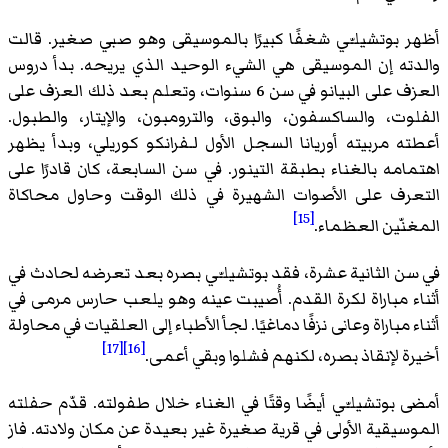
أظهر بوتشيلـّي شغفًا كبيرًا بالموسيقى وهو صبي صغير. قالت
والدته إن الموسيقى هي الشيء الوحيد الذي يريحه. بدأ دروس
العزف على البيانو في سن 6 سنوات، وتعلم بعد ذلك العزف على
الفلوت، والساكسفون، والبوق، والترومبون، والإيتار، والطبول.
أعطته مربيته أوريانا السجل الأول لـفرانكو كوريلي، وبدأ يظهر
اهتمامه بالغناء بطبقة التينور. في سن السابعة، كان قادرًا على
التعرف على الأصوات الشهيرة في ذلك الوقت وحاول محاكاة
[15]
المغنّين العظماء.
في سن الثانية عشرة، فقد بوتشيلـّي بصره بعد تعرضه لحادث في
أثناء مباراة لكرة القدم. أُصيبت عينه وهو يلعب حارس مرمى في
أثناء مباراة وعانى نزفًا دماغيًا. لجأ الأطباء إلى العلقيات في محاولة
[17]
[16]
أخيرة لإنقاذ بصره، لكنهم فشلوا وبقي أعمى.
أمضى بوتشيلـّي أيضًا وقتًا في الغناء خلال طفولته. قدّم حفلته
الموسيقية الأولى في قرية صغيرة غير بعيدة عن مكان ولادته. فاز