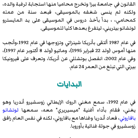
القانون في جامعة بيزا وتخرج محاميا منها استجابة لرغبة والده،
ولكنه لم ينسى شغفه بالموسيقى، فبعد سنة من عمله
كمحامي، ، بدأ بأخذ دروس في الموسيقى على يد المايسترو
لوتشانو بيتريني
، ليتفرغ بعدها كليا للموسيقى.
في عام 1987 ألتقى بأنريكا شينزاتي وتزوجها في عام 1992،وأنجب
منها آموس (ولد 22 فبراير 1995)، وماتيو (ولد 8 أكتوبر عام 1997)،
وفي عام 2002، انفصل بوتشللي عن أنريكا، وتعرف على فيرونيكا
بيرتي التي تبلغ من العمر 24 عام.
البدايات
في عام 1992، سمع مغني الروك الإيطالي
زوسشيرو
أندريا وهو
يغني، فقام بأداء أغنية "ميسيريري" معه، سمعها
لوتشانو
بافاروتي
، فعاد أندريا وغناها مع بافاروتي، لكنه في نفس العام رافق
زوسشيرو في جولة غنائية بأوروبا.