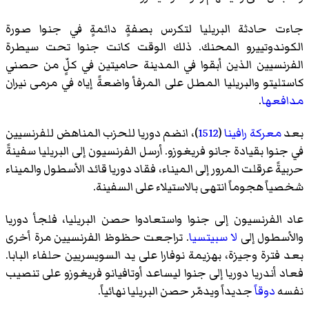
جاءت حادثة البريليا لتكرس بصفةٍ دائمةٍ في جنوا صورة
الكوندوتييرو المحنك. ذلك الوقت كانت جنوا تحت سيطرة
الفرنسيين الذين أبقوا في المدينة حاميتين في كلٍّ من حصني
كاستليتو والبريليا المطل على المرفأ واضعةً إياه في مرمى نيران
مدافعها
.
بعد
معركة رافينا
(
1512
)، انضم دوريا للحزب المناهض للفرنسيين
في جنوا بقيادة
جانو فريغوزو
. أرسل الفرنسيون إلى البريليا سفينةً
حربيةً عرقلت المرور إلى الميناء، فقاد دوريا قائد الأسطول والميناء
شخصياً هجوماً انتهى بالاستيلاء على السفينة.
عاد الفرنسيون إلى جنوا واستعادوا حصن البريليا، فلجأ دوريا
والأسطول إلى
لا سبيتسيا
. تراجعت حظوظ الفرنسيين مرة أخرى
بعد فترة وجيزة،
بهزيمة نوفارا
على يد السويسريين حلفاء البابا.
فعاد أندريا دوريا إلى جنوا ليساعد
أوتافيانو فريغوزو
على تنصيب
نفسه
دوقاً
جديداً ويدمّر حصن البريليا نهائياً.