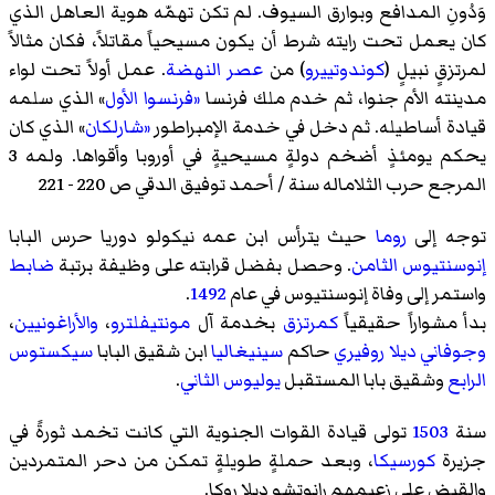
وَدُونِ المدافع وبوارق السيوف. لم تكن تهمّه هوية العاهل الذي
كان يعمل تحت رايته شرط أن يكون مسيحياً مقاتلاً، فكان مثالاً
لمرتزقٍ نبيلٍ (
كوندوتييرو
) من
عصر النهضة
. عمل أولاً تحت لواء
مدينته الأم جنوا، ثم خدم ملك فرنسا
«فرنسوا الأول
» الذي سلمه
قيادة أساطيله. ثم دخل في خدمة الإمبراطور
«شارلكان
» الذي كان
يحكم يومئذٍ أضخم دولةٍ مسيحيةٍ في أوروبا وأقواها. ولمه 3
المرجع حرب الثلاماله سنة / أحمد توفيق الدقي ص 220 - 221
توجه إلى
روما
حيث يترأس ابن عمه
نيكولو دوريا
حرس البابا
إنوسنتيوس الثامن
. وحصل بفضل قرابته على وظيفة برتبة
ضابط
واستمر إلى وفاة إنوسنتيوس في عام
1492
.
بدأ مشواراً حقيقياً
كمرتزق
بخدمة آل
مونتيفلترو
،
والأراغونيين
،
وجوفاني ديلا روفيري
حاكم
سينيغاليا
ابن شقيق البابا
سيكستوس
الرابع
وشقيق بابا المستقبل
يوليوس الثاني
.
سنة
1503
تولى قيادة القوات الجنوية التي كانت تخمد ثورةً في
جزيرة
كورسيكا
، وبعد حملةٍ طويلةٍ تمكن من دحر المتمردين
والقبض على زعيمهم
رانوتشو ديلا روكا
.