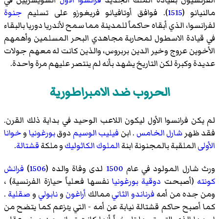
الفرنسيون بقيادة الملك الجديد
فرانسوا الأول
السويسريين في
مالنيانو
(
1515
). فوافق
أوتافيانو فريغوزو
على تسليم
جنوة
لفرانسوا، الذي أبقاه حاكماً للمدينة مما سمح لأندريا دوريا بالبقاء
في قيادة الاسطول لمحاربة مجاهدي البحر المسلمين وأهمهم
الأخوين عروج وخير الدين بربروس، والذين كانت له معهم جولات
عديدة وكبرة لكن التاريخ يشهد بأنه لم ينتصر عليهم مرة واحدة.
الحروب ضد الامبراطورية
لم يكن فرانسوا الأول ليكون اللاعب الوحيد في بداية ذلك القرن.
فقد ظهر
شارل الخامس
. ابن
فيليب الوسيم
دوق
بورغونيا
و
خوانا
الأولى
الملقبة بالمجنونة ابنة
الملوك الكاثوليك
و ملكة
قشتالة
.
ورث شارل المولود في عام
1500
لدى وفاة والده (
1506
)
فرانش
كونته
(أصبحت
دوقية بورغونيا
نفسها فعلياً حيازة الفرنسية) ،
ومن جده من أمه
فرناندو الثاني
ممالك
أراغون
و
نابولي
و
صقلية
.
كما أصبح حاكم قشتالة نيابة عن أمه - التي يـُزعم كما يتضح من