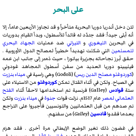
على البحر
لئن دخل أندريا دوريا البحرية متأخراً و قد تجاوز الأربعين عاماً، إلا
أنه أبلى جيداً: فقد جـُدّد له قائداً للأسطول، وبدأ القيام بدوريات
في البحرين
الليغوري
و
التيراني
ضد عمليات
الجهاد البحري
للمسلمين
التي شكلت تهديداً خطيراً لمصالح الدول الأوروبية .
حقق أبرز نجاحاته بجزيرة
بيانوزا
، حيث دَمـّر إلى جانب ابن عمه
فيليبينو دوريا
العديد من سفن أسطول المجاهد غودولي
(
كوردوغلو مصلح الدين ريس
) (Godoli) وهي راسية في
ميناء بنزرت
في الصباح. ولكن في أثناء القتال تمكن
كوردوغلو
من الاستيلاء على
ستة
قوادس
(Galley) فرنسية تم استخدامها لاحقاً أثناء
الفتح
العثماني لمصر
عام 1517م. نزلت قوات
جنوة
في
ميناء بنزرت
ولكن
تم صدهم من قبل العثمانيين والتونسيين فأُجبروا على التراجع
بعدما فقدوا
قادسين
(
Galley
) من سفنهم.
في غضون ذلك تغير الوضع الإيطالي مرة أخرى . فقد هزم