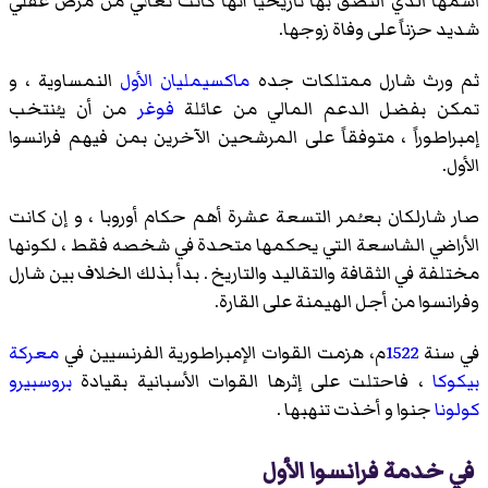
اسمها الذي التصق بها تاريخياً أنها كانت تعاني من مرض عقلي
شديد حزناً على وفاة زوجها.
ثم ورث شارل ممتلكات جده
ماكسيمليان الأول
النمساوية ، و
تمكن بفضل الدعم المالي من عائلة
فوغر
من أن يـُنتخب
إمبراطوراً ، متوفقاً على المرشحين الآخرين بمن فيهم فرانسوا
الأول.
صار شارلكان بعـُمر التسعة عشرة أهم حكام أوروبا ، و إن كانت
الأراضي الشاسعة التي يحكمها متحدة في شخصه فقط ، لكونها
مختلفة في الثقافة والتقاليد والتاريخ . بدأ بذلك الخلاف بين شارل
وفرانسوا من أجل الهيمنة على القارة.
في سنة
1522
م، هزمت القوات الإمبراطورية الفرنسيين في
معركة
بيكوكا
، فاحتلت على إثرها القوات الأسبانية بقيادة
بروسبيرو
كولونا
جنوا و أخذت تنهبها .
في خدمة فرانسوا الأول