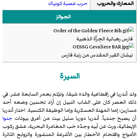
المعارك والحروب
حرب عصبة كونياك
الجوائز
فارس رهبانية الجِزَّة الذهبية
نيشان القبر المقدس من رتبة فارس
السيرة
ولد أندريا في إقطاعية والده شيفا، وتيّتم بعمر السابعة عشر. في
ذلك العصر كان على الشاب النبيل إن أراد تحسين وضعه أحد
مسارين؛ إمـّا المهنة العسكرية وإما الوظيفة الكنسية. اختار أندريا
أن يصبح جندياً. أندريا دوريا سليل بيت من أعرق بيوتات
جنوا
الإيطالية، ورث عن أبيه وجدّه حَب المغامرة البحرية، عشق ركوب
الأمواج واقتحام الأخطار بين الأشرعة المنشورة والزوابع الثائرة