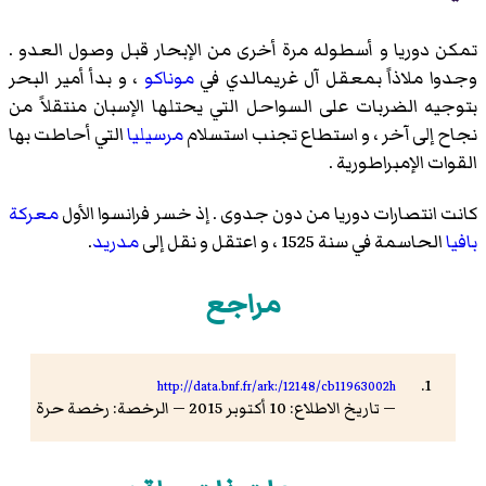
تمكن دوريا و أسطوله مرة أخرى من الإبحار قبل وصول العدو .
وجدوا ملاذاً بمعقل آل
غريمالدي
في
موناكو
، و بدأ أمير البحر
بتوجيه الضربات على السواحل التي يحتلها الإسبان منتقلاً من
نجاح إلى آخر ، و استطاع تجنب استسلام
مرسيليا
التي أحاطت بها
القوات الإمبراطورية .
كانت انتصارات دوريا من دون جدوى . إذ خسر فرانسوا الأول
معركة
بافيا
الحاسمة في سنة 1525 ، و اعتقل و نقل إلى
مدريد
.
مراجع
http://data.bnf.fr/ark:/12148/cb11963002h
— تاريخ الاطلاع: 10 أكتوبر 2015 — الرخصة: رخصة حرة