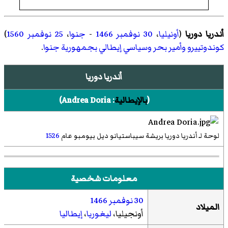
أندريا دوريا
(
أونيليا
،
30 نوفمبر
1466
-
جنوا
،
25 نوفمبر
1560
)
كوندوتييرو
وأمير بحر
وسياسي
إيطالي
بجمهورية جنوا
.
أندريا دوريا
(
بالإيطالية
:
Andrea Doria
)‏
لوحة لـ أندريا دوريا بريشة سيباستيانو ديل بيومبو عام
1526
معلومات شخصية
30 نوفمبر
1466
الميلاد
أونجيليا،
ليغوريا
،
إيطاليا