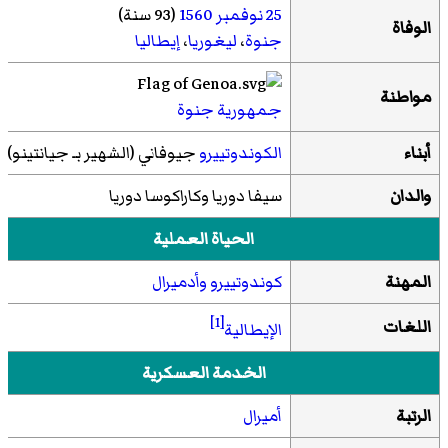
25 نوفمبر
1560
(93 سنة)
الوفاة
جنوة
،
ليغوريا
،
إيطاليا
مواطنة
جمهورية جنوة
أبناء
الكوندوتييرو
جيوفاني (الشهير بـ جيانتينو)
والدان
سيفا دوريا وكاراكوسا دوريا
الحياة العملية
المهنة
كوندوتييرو
وأدميرال
[1]
اللغات
الإيطالية
الخدمة العسكرية
الرتبة
أميرال