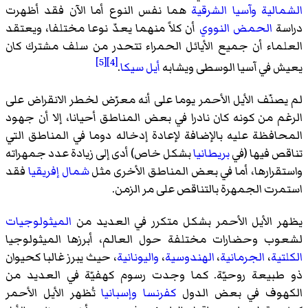
الشمالية
وآسيا الشرقية
هما نفس النوع أما الآن فقد أظهرت
دراسة
الحمض النووي
أن كلاً منهما يعدّ نوعا مختلفا، ويعتقد
العلماء أن جميع الأيائل الحمراء تتحدر من سلف مشترك كان
[5]
[4]
يعيش في آسيا الوسطى ويشابه
أيل سيكا
.
لم يصنّف الأيل الأحمر يوما على أنه معرّض لخطر الانقراض على
الرغم من كونه كان نادرا في بعض المناطق أحيانا، إلا أن جهود
المحافظة عليه بالإضافة لإعادة إدخاله دوما في المناطق التي
تناقص فيها (في
بريطانيا
بشكل خاص) أدى إلى زيادة عدد جمهراته
واستقرارها، أما في بعض المناطق الأخرى مثل
شمال إفريقيا
فقد
استمرت الجمهرة بالتناقص على مر الزمن.
يظهر الأيل الأحمر بشكل متكرر في العديد من
الميثولوجيات
لشعوب وحضارات مختلفة حول العالم، أبرزها الميثولوجيا
الكلتية
،
الجرمانية
،
الهندوسية
،
واليونانية
، حيث يبرز غالبا كحيوان
ذو طبيعة روحيّة. كما وجدت رسوم كهفيّة في العديد من
الكهوف في بعض الدول
كفرنسا
وإسبانيا
تُظهر الأيل الأحمر