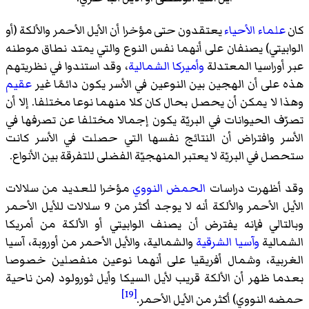
كان
علماء الأحياء
يعتقدون حتى مؤخرا أن الأيل الأحمر والألكة (أو
الوابيتي) يصنفان على أنهما نفس النوع والتي يمتد نطاق موطنه
عبر أوراسيا المعتدلة
وأميركا الشمالية
، وقد استندوا في نظريتهم
هذه على أن الهجين بين النوعين في الأسر يكون دائمًا غير
عقيم
وهذا لا يمكن أن يحصل بحال كان كلا منهما نوعا مختلفا. إلا أن
تصرّف الحيوانات في البريّة يكون إجمالا مختلفا عن تصرفها في
الأسر وافتراض أن النتائج نفسها التي حصلت في الأسر كانت
ستحصل في البريّة لا يعتبر المنهجيّة الفضلى للتفرقة بين الأنواع.
وقد أظهرت دراسات
الحمض النووي
مؤخرا للعديد من سلالات
الأيل الأحمر والألكة أنه لا يوجد أكثر من 9 سلالات للأيل الأحمر
وبالتالي فإنه يفترض أن يصنف الوابيتي أو الألكة من أمريكا
الشمالية
وآسيا الشرقية
والشمالية، والأيل الأحمر من أوروبة، آسيا
الغربية، وشمال أفريقيا على أنهما نوعين منفصلين خصوصا
بعدما ظهر أن الألكة قريب لأيل السيكا
وأيل ثورولود
(من ناحية
[19]
حمضه النووي) أكثر من الأيل الأحمر.