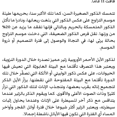
فاقت 11 عاما.
تتمسك الذكور الصغيرة السن، كما تلك الأكبر سنا، بحريمها طيلة
موسم التزاوج على عكس الذكور التي بلغت ريعانها، ونادرا ما تأكل
الذكور المتمسكة بالحريم وبالتالي فإنها تفقد ما يزيد عن 20%
من وزنها. تقل فرص الذكور الضعيفة، التي دخلت موسم التزاوج
بحالة يرثى لها، في النجاة والوصول إلى فترة التصميم أو ذروة
الموسم.
لذكور الأيل الأحمر الأوروبية زئير مميز تصدره خلال الدورة النزوية،
ويعتبر هذا التصرف تأقلما مع البيئة الغابويّة التي تعيش فيها
الحيوانات، على عكس ذكور الوابيتي أو الألكة التي تصفّر خلال تلك
الدورة تأقلما مع البيئة المفتوحة التي تقطنها. يزأر الأيل الذكر
لتجميع إناثه بقرب بعضها، وتنجذب الإناث لتلك الذكور التي تزأر
كثيرًا وذات الصوت الأعلى والأقوى. كما ويقوم الذكر بالزئير عندما
يتنافس مع ذكر آخر للسيطرة على الإناث وعندما يحاول إثبات
سيطرته، ويعتبر الزئير أكثر شيوعا خلال فترة أوائل الفجر وأواخر
المساء أي الفترة التي تكون فيها الأيائل ناشطة إجمالا.