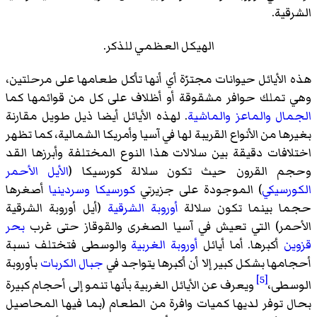
الشرقية.
الهيكل العظمي للذكر.
هذه الأيائل حيوانات مجترّة أي أنها تأكل طعامها على مرحلتين،
وهي تملك حوافر مشقوقة أو أظلاف على كل من قوائمها كما
الجمال
والماعز
والماشية
. لهذه الأيائل أيضا ذيل طويل مقارنة
بغيرها من الأنواع القريبة لها في آسيا وأمريكا الشمالية، كما تظهر
اختلافات دقيقة بين سلالات هذا النوع المختلفة وأبرزها القد
وحجم القرون حيث تكون سلالة كورسيكا (
الأيل الأحمر
الكورسيكي
) الموجودة على جزيرتي
كورسيكا
وسردينيا
أصغرها
حجما بينما تكون سلالة
أوروبة الشرقية
(
أيل أوروبة الشرقية
الأحمر
) التي تعيش في آسيا الصغرى والقوقاز حتى غرب
بحر
قزوين
أكبرها. أما أيائل
أوروبة الغربية
والوسطى فتختلف نسبة
أحجامها بشكل كبير إلا أن أكبرها يتواجد في
جبال الكربات
بأوروبة
[5]
الوسطى،
ويعرف عن الأيائل الغربية بأنها تنمو إلى أحجام كبيرة
بحال توفر لديها كميات وافرة من الطعام (بما فيها المحاصيل