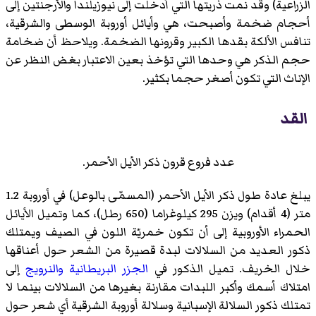
الزراعية) وقد نمت ذريتها التي أدخلت إلى نيوزيلندا والأرجنتين إلى
أحجام ضخمة وأصبحت، هي وأيائل أوروبة الوسطى والشرقية،
تنافس الألكة بقدها الكبير وقرونها الضخمة. ويلاحظ أن ضخامة
حجم الذكر هي وحدها التي تؤخذ بعين الاعتبار بغض النظر عن
الإناث التي تكون أصغر حجما بكثير.
القد
عدد فروع قرون ذكر الأيل الأحمر.
يبلغ عادة طول ذكر الأيل الأحمر (المسمّى بالوعل) في أوروبة 1.2
متر (4 أقدام) ويزن 295 كيلوغراما (650 رطل)، كما وتميل الأيائل
الحمراء الأوروبية إلى أن تكون خمريّة اللون في الصيف ويمتلك
ذكور العديد من السلالات لبدة قصيرة من الشعر حول أعناقها
خلال الخريف. تميل الذكور في
الجزر البريطانية
والنرويج
إلى
امتلاك أسمك وأكبر اللبدات مقارنة بغيرها من السلالات بينما لا
تمتلك ذكور السلالة الإسبانية وسلالة أوروبة الشرقية أي شعر حول