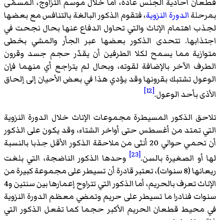
قطعان أحادية الجنس عادة، أما خلال موسم التزاوج، المسمّى
بمرحلة
الدورة النزوية
، فتقوم الذكور البالغة بالتنافس مع بعضها
لجذب اهتمام الإناث والتي تحاول الدفاع عنها بحال نجحت في
اجتذابها. تتحدى الذكور بعضها عبر الجأر والمشي بخطى
متوازية مما يسمح لكلا الطرفين أن يقدّر حجم جسد وقرون
الطرف الآخر بالإضافة لقوته، وبحال لم يتراجع أي منهما فإن
الوعول تشتبك بقرونها وقد يؤدي هذا في بعض الأحيان إلى إلحاق
[12]
الأذى بأحد الوعول.
تلاحق الذكور المسيطرة مجموعات الإناث خلال الدورة النزوية
التي تمتد من أغسطس حتى أواخر الشتاء، وقد يكون على الذكور
أن تحمي حوالي 20 أنثى من ملاحقة الذكور الأقل جذبا بالنسبة
[23]
لها أو الصغيرة بالسن.
وحدها الذكور الناضجة، التي بلغت
ريعانها (8 سنوات)، تعتبر قادرة أن تسيطر على مجموعة كبيرة من
الإناث تعرف بالحريم، أما الذكور التي تتراوح إعمارها بين سنتين و4
سنوات فنادرا ما تسيطر على حريم وتمضي معظم الدورة النزوية
في محيط قطعان الحريم الأكبر حجما كما تفعل الذكور التي