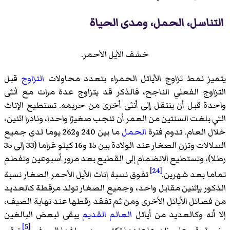
التناسل، الحمل، ومدى الحياة
خشف الأيل الأحمر.
يتميز نمط تزاوج الأيائل الحمراء بتعدد محاولات
التزاوج
قبل
التزاوج الفعلي الناجح، فالذكر قد يتزاوج عدة مرات مع أنثى
واحدة قبل أن ينتقل إلى أنثى أخرى من حريمه. تستطيع الإناث
التي بلغت السنتين من العمر أن تنجب صغيرًا واحدا، ونادرا اثنين،
خلال العام. تدوم فترة
الحمل
ما بين 240 و262 يوما لدى جميع
السلالات وتزن الصغار عند الولادة بين 15 و16 كيلو غراما (33 إلى 35
رطلا)، وتستطيع الانضمام إلى القطيع بعد مرور أسبوعين وتفطم
[24]
تماما بعد شهرين.
تفوق نسبة إناث الأيل الأحمر الصغار نسبة
الذكور بإثنين مقابل واحد، وجميع الصغار تولد مرقطة كالعديد
من فصائل الأيائل الأخرى ومن ثم تفقد رقطها عند نهاية الصيف،
إلا أنه وكالعديد من أيائل
العالم القديم
يبقى لبعض البالغين
[5]