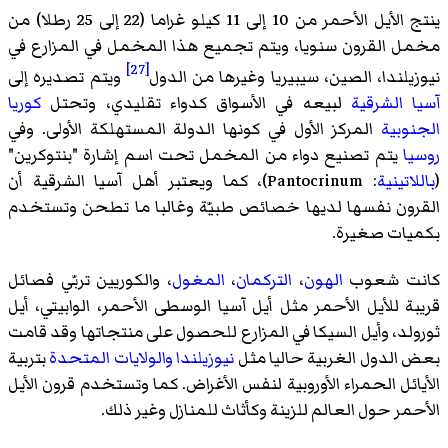
ينتج الأيل الأحمر من 10 إلى 11 كيلو غراما (22 إلى 25 رطلا) من
مخمل القرون سنويا، ويتم تجميع هذا المخمل في المزارع في
[27]
نيوزيلندا، الصين، سيبيريا وغيرها من الدول
ويتم تصديره إلى
آسيا الشرقية
لبيعه في الأسواق كدواء تقليدي، وتحتل
كوريا
الجنوبية
المركز الأول في كونها الدولة المستهلكة الأولى. وفي
روسيا
يتم تصنيع دواء من المخمل تحت اسم إشارة "بنتوكرين"
(
باللاتينية
:
Pantocrinum
)، كما ويعتبر أهل آسيا الشرقية أن
القرون نفسها لديها خصائص طبيّة وغالبا ما تطحن وتستخدم
بكميات صغيرة.
كانت شعوب
الهون
،
التركمان
،
المغول
، والكوريين تربّي فصائل
قريبة للأيل الأحمر مثل أيل آسيا الوسطى الأحمر، الوابيتي، أيل
ثورولد، وأيل السيكا في المزارع للحصول على منتجاتها وقد قامت
بعض الدول الغربية حاليا مثل
نيوزيلندا
والولايات المتحدة
بتربية
الأيائل الحمراء الأوروبية لنفس الأغراض. كما وتستخدم قرون الأيل
الأحمر حول العالم للزينة وكأثاث للمنازل وغير ذلك.