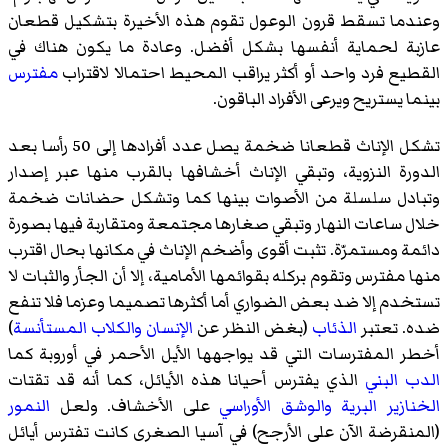
وعندما تسقط قرون الوعول تقوم هذه الأخيرة بتشكيل قطعان
عازبة لحماية أنفسها بشكل أفضل. وعادة ما يكون هناك في
القطيع فرد واحد أو أكثر يراقب المحيط احتمالا لاقتراب
مفترس
بينما يستريح ويرعى الأفراد الباقون.
تشكل الإناث قطعانا ضخمة يصل عدد أفرادها إلى 50 رأسا بعد
الدورة النزوية، وتبقي الإناث أخشافها بالقرب منها عبر إصدار
وتبادل سلسلة من الأصوات بينها كما وتشكل حضانات ضخمة
خلال ساعات النهار وتبقي صغارها مجتمعة ومتقاربة فيها بصورة
دائمة ومستمرّة. تثبت أقوى وأضخم الإناث في مكانها بحال اقترب
منها مفترس وتقوم بركله بقوائمها الأمامية، إلا أن الجأر والثبات لا
تستخدم إلا ضد بعض الضواري أما أكثرها تصميما وعزما فلا تنفع
ضده. تعتبر
الذئاب
(بغض النظر عن
الإنسان
والكلاب المستأنسة
)
أخطر المفترسات التي قد يواجهها الأيل الأحمر في أوروبة كما
الدب البني
الذي يفترس أحيانا هذه الأيائل، كما أنه قد تقتات
الخنازير البرية
والوشق الأوراسي
على الأخشاف. ولعل
النمور
(المنقرضة الآن على الأرجح) في آسيا الصغرى كانت تفترس أيائل