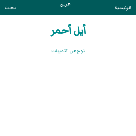
عريق
الرئيسية
بحث
أيل أحمر
نوع من الثدييات