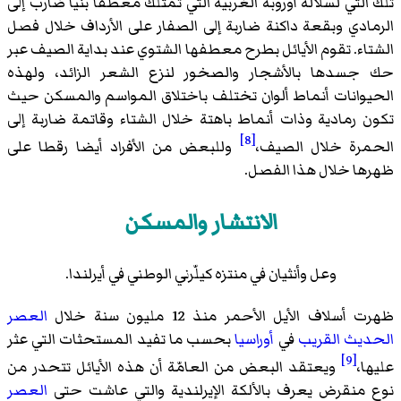
تلك التي لسلالة أوروبة الغربية التي تمتلك معطفا بنيا ضارب إلى
الرمادي وبقعة داكنة ضاربة إلى الصفار على الأرداف خلال فصل
الشتاء. تقوم الأيائل بطرح معطفها الشتوي عند بداية الصيف عبر
حك جسدها بالأشجار والصخور لنزع الشعر الزائد، ولهذه
الحيوانات أنماط ألوان تختلف باختلاق المواسم والمسكن حيث
تكون رمادية وذات أنماط باهتة خلال الشتاء وقاتمة ضاربة إلى
[8]
الحمرة خلال الصيف،
وللبعض من الأفراد أيضا رقطا على
ظهرها خلال هذا الفصل.
الانتشار والمسكن
وعل وأنثيان في منتزه كيلّرني الوطني في أيرلندا.
ظهرت أسلاف الأيل الأحمر منذ 12 مليون سنة خلال
العصر
الحديث القريب
في
أوراسيا
بحسب ما تفيد المستحثات التي عثر
[9]
عليها،
ويعتقد البعض من العامّة أن هذه الأيائل تتحدر من
نوع منقرض يعرف
بالألكة الإيرلندية
والتي عاشت حتى
العصر