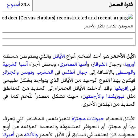
فترة الحمل
33.5
أسبوع
الموطن الكامل للأيل الأحمر
الأيل الأحمر
هو أحد أضخم أنواع
الأيائل
والذي يستوطن معظم
أوروبا
، وجبال
القوقاز
، و
آسيا الصغرى
، وبعض أجزاء
آسيا الغربية
والوسطى
بالإضافة إلى
جبال أطلس
في
المغرب
وتونس
والجزائر
فيكون بهذا النوع الوحيد من الأيائل الذي يتواجد بشكل طبيعي
في
إفريقيا
. وقد أدخلت الأيائل الحمراء إلى العديد من المناطق
مثل
نيوزيلندا
والأرجنتين
، حيث تشكل مصدراً للّحم كما في
العديد من البلدان الأخرى.
الأيائل الحمراء
حيوانات مجترّة
تتميز بنفس المظاهر التي يُعرَف
بها أي مجترّ، أي الحوافر المشقوقة والمعدة المؤلفة من أربع
حجرات. كان يُعتقد في السابق أن الأيل الأحمر
والألكة
من
أميركا