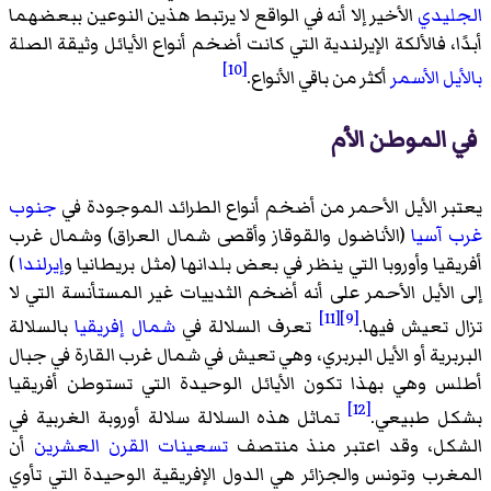
الجليدي
الأخير إلا أنه في الواقع لا يرتبط هذين النوعين ببعضهما
أبدًا، فالألكة الإيرلندية التي كانت أضخم أنواع الأيائل وثيقة الصلة
[10]
بالأيل الأسمر
أكثر من باقي الأنواع.
في الموطن الأم
يعتبر الأيل الأحمر من أضخم أنواع الطرائد الموجودة في
جنوب
غرب آسيا
(الأناضول والقوقاز وأقصى شمال العراق) وشمال غرب
أفريقيا وأوروبا التي ينظر في بعض بلدانها (مثل بريطانيا و
إيرلندا
)
إلى الأيل الأحمر على أنه أضخم الثدييات غير المستأنسة التي لا
[11]
[9]
تزال تعيش فيها.
تعرف السلالة في
شمال إفريقيا
بالسلالة
البربرية أو الأيل البربري، وهي تعيش في شمال غرب القارة في جبال
أطلس وهي بهذا تكون الأيائل الوحيدة التي تستوطن أفريقيا
[12]
بشكل طبيعي.
تماثل هذه السلالة سلالة أوروبة الغربية في
الشكل، وقد اعتبر منذ منتصف
تسعينات
القرن العشرين
أن
المغرب وتونس والجزائر هي الدول الإفريقية الوحيدة التي تأوي