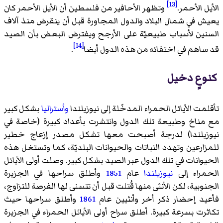
[13]
الأيل الأحمر.
وتظهر الأحافير من فلسطين أن الأيل الأحمر كان
يعيش في شمال البلاد والدول المجاورة قبل أن ينقرض منذ آلاف
السنين لأسباب طبيعيّة على الأرجح ويفترض البعض بأن الصيد
[14]
قد ساهم في اختفائه من هذه الدول أيضا
.
كنوعٍ دخيل
تأقلمت الأيائل الحمراء المدخّلة إلى نيوزيلندا
وأستراليا
بشكل كبير
مع مناخ وطبيعة تلك الدول وانتشرت بأعداد كبيرة (خاصة في
نيوزيلندا) لدرجة أصبحت معها تشكل مصدر إزعاج خطير
للمزارعين وتهدد النباتات والحيوانات البلديّة، كما وتستغل هذه
الحيوانات في تلك الدول عبر الصيد بشكل كبير. وصلت أولى الأيائل
الحمراء إلى
نيوزيلندا
عام
1851
وأطلق سراحها في الجزيرة
الجنوبية، لكن الأنثى منها قُتلت قبل أن تتسنى لها الفرصة للتزاوج،
فأعيد إحضار ذكر أخر وأنثيين عام
1861
وأطلق سراحها حيث
تكاثرت بسرعة كبيرة. أطلق سراح أولى الأيائل الحمراء في الجزيرة