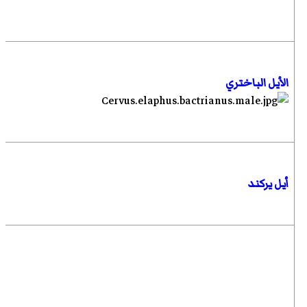
الأيل الباختري
أيل يركند