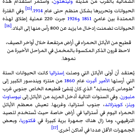
الشمالية بالقرب من مدينة
ولينغتون
، واستمر استقدام هذه
[15]
الحيوانات وتحريرها بشكل منظم حتى عام
1914
.
وفي الفترة
الممتدة بين عاميّ
1851
و1926
جرت 220 عملية إطلاق لهذه
[16]
الحيوانات تضمنت إدخال ما يزيد عن 800 رأس منها إلى البلاد.
قطيع من الأيائل الحمراء في أراض مرتفعة خلال أواخر الصيف،
لاحظ قرون الذكر المكسوة بالمخمل في المراحل الأخيرة من
نموها.
يُعتقد أن أولى الأيائل التي وصلت
إستراليا
كانت الحيوانات الستة
التي أرسلها
الأمير ألبرت
عام
1860
من منتزه ويندسور الكبير إلى
"طوماس كرينسايد" الذي كان يُنشئ قطيعه الخاص جنوبي غرب
ملبورن
. وفي السنوات التالية أدخل المزيد من الأيائل إلى
نيوساوث
ويلز
،
كوينزلاند
، جنوب أستراليا، وغربها. تعيش معظم الأيائل
الحمراء اليوم في أستراليا في أراض خاصة حيث تُستخدم للصيد
الترفيهي، وما زال هناك جمهرة برية كبيرة في
فكتوريا
، وبعض
[17]
الجمهرات الأقل عددا في أماكن أخرى.