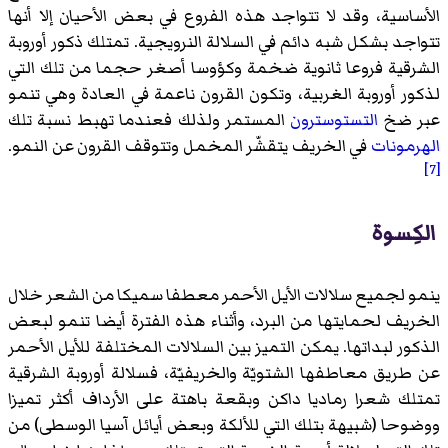
الأساسية، وقد لا تتواجد هذه الفروع في بعض الأحيان إلا أنها
تتواجد بشكل شبه دائم في السلالة النرويجية. تمتلك ذكور أوروبة
الشرقية فروعا ثانوية ضخمة وكؤوسا أصغر حجما من تلك التي
لذكور أوروبة الغربية، وتكون القرون ناعمة في العادة وهي تنمو
عبر ضخ
التستوسترون
المستمر ولذلك فعندما تهبط نسبة تلك
الهرمونات
في الخريف يتقشّر المخمل وتتوقف القرون عن النمو.
[7]
الكِسوة
ينمو لجميع سلالات الأيل الأحمر معطفا سميكا من الشعر خلال
الخريف لحمايتها من البرد، وأثناء هذه الفترة أيضا تنمو لبعض
الذكور لبداتها. يمكن التميز بين السلالات المختلفة للأيل الأحمر
عن طريق معاطفها الشتويّة والخريفيّة، فسلالة أوروبة الشرقية
تمتلك شعرا رماديا داكن وبقعة باهتة على الأرداف أكثر تميزا
ووضوحا (شبيهة بتلك التي للألكة وبعض أيائل آسيا الوسطى) من