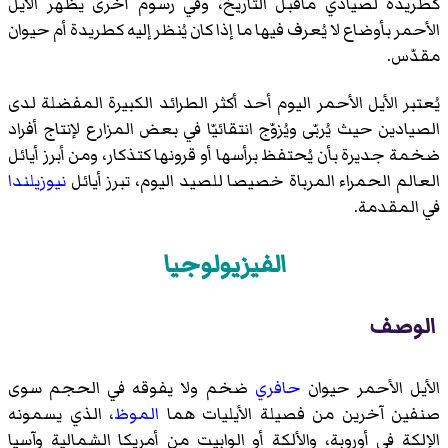
كطريدة لصيادي ماقبل التاريخ، وفي رسوم أخرى يظهر الأيل
الأحمر بأوضاع لا يُعرف فيها ما إذا كان يُنظر إليه كطريدة أم حيوان
مقدّس.
يُعتبر الأيل الأحمر اليوم أحد أكثر الطرائد الكبيرة المفضلة لدى
الصيادين حيث يُربّى ويُزوّج انتقائيّا في بعض المزارع لإنتاج أفراد
ضخمة جديرة بأن يُحتفظ برأسها أو قرونها كتذكار، ومن أبرز أيائل
العالم الحمراء المرباة خصيصا للصيد اليوم، تبرز أيائل
نيوزيلندا
في المقدمة.
الفيزيولوجيا
الوصف
الأيل الأحمر حيوان
حافري
ضخم ولا يفوقه في الحجم سوى
صنفين آخرين من فصيلة الأيليات هما
الموظ
، الذي يسمونه
الإلكة في أوروبة، والألكة أو الوابيت من أمريكا الشمالية وآسيا