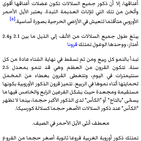
أعناقها، إلا أن ذكور جميع السلالات تكون عضلات أعناقها أقوى
وأثخن من تلك التي للإناث العديمة اللبدة. يعتبر الأيل الأحمر
[6]
الأوروبي متأقلما للعيش في الأراضي الحرجية بصورة أساسية.
يبلغ طول جميع السلالات من الأنف إلى الذيل ما بين 2.1 و2.4
أمتار، ووحدها الوعول تمتلك
قرونا
تبدأ بالنمو كل ربيع ومن ثم تسقط في نهاية الشتاء عادة من كل
سنة. تتكون القرون من العظم وهي قد تنمو بمعدل 2.5
سنتيمترات في اليوم، وتتغطى القرون بغطاء من المخمل
لحمايتها أثناء نموها في الربيع. تتميز قرون الذكور الأوروبية بكونها
مستقيمة ومجعدة حيث يشكل الفرعين الرابع والخامس فيها ما
يسمّى "بالتاج" أو "الكأس" لدى الذكور الأكبر حجما، بينما لا تظهر
"الكأس" عند ذكور السلالات الأصغر حجما كسلالة كورسيكا.
معطف أنثى الأيل الأحمر في الصيف.
تمتلك ذكور أوروبة الغربية فروعا ثانوية أصغر حجما من الفروع