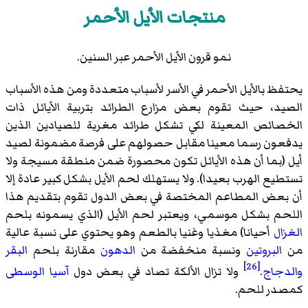
منتجات الأيل الأحمر
نمو قرون الأيل الأحمر عبر السنين.
يحتفظ بالأيل الأحمر في الأسر لأسباب متعددة ومن هذه الأسباب
الصيد، حيث تقوم بعض مزارع الطرائد بتربية الأيائل ذات
الخصائص المعينة لكي تشكل طرائد مغرية للصيادين الذين
يدفعون رسما معينا مقابل حصولهم على فرصة مضمونة لصيد
أيل (بما أن هذه الأيائل تكون محصورة ضمن منطقة مسيجة ولا
تستطيع الهرب بعيدا). ولا يستهلك لحم الأيل بشكل كبير عادة إلا
أن بعض المطاعم المختصة في بعض الدول تقوم بتقديم هذا
اللحم بشكل موسمي، ويعتبر لحم الأيل (الذي يسمونه بلحم
الغزال
أحيانا) مغذيا وغنيا بالطعم وهو يحتوي على نسبة عالية
من
البروتين
ونسبة منخفضة من
الدهون
مقارنة بلحم
البقر
[26]
والدجاج
.
ولا تزال الألكة تصاد في بعض دول
آسيا الوسطى
كمصدر للحم.