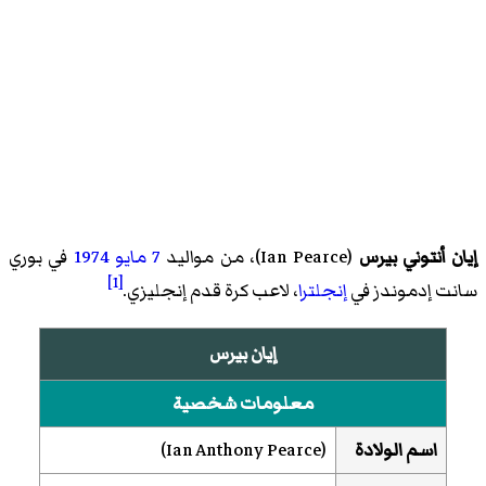
إيان أنتوني بيرس
(
Ian Pearce
)‏، من مواليد
7 مايو
1974
في
بوري
[1]
سانت إدموندز
في
إنجلترا
، لاعب كرة قدم إنجليزي.
إيان بيرس
معلومات شخصية
اسم الولادة
(
Ian Anthony Pearce
)‏