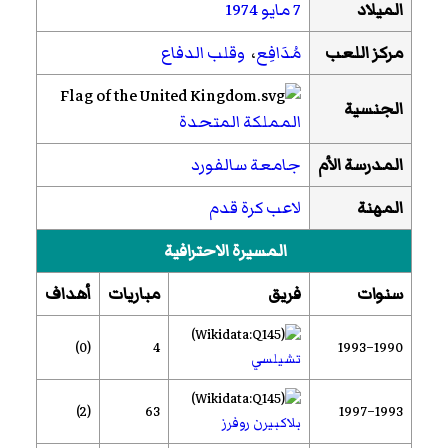
الميلاد
7 مايو
1974
مركز اللعب
مُدَافِع
،
وقلب الدفاع
الجنسية
المملكة المتحدة
المدرسة الأم
جامعة سالفورد
المهنة
لاعب كرة قدم
المسيرة الاحترافية
سنوات
فريق
مباريات
أهداف
(0)
4
1990–1993
تشيلسي
(2)
63
1993–1997
بلاكبيرن روفرز