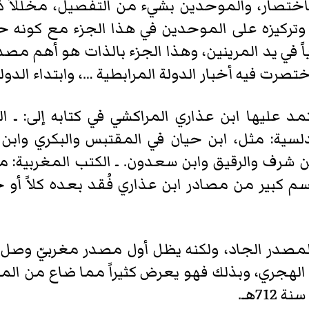
باختصار، والموحدين بشيء من التفصيل، مخللاً ذ
وتركيزه على الموحدين في هذا الجزء مع كونه حرر
اً في يد المرينين، وهذا الجزء بالذات هو أهم 
رت فيه أخبار الدولة المرابطية …، وابتداء الدولة ال
د عليها ابن عذاري المراكشي في كتابه إلى: ـ ا
لسية: مثل، ابن حيان في المقتبس والبكري وابن ال
ابن شرف والرقيق وابن سعدون. ـ الكتب المغربية: 
سم كبير من مصادر ابن عذاري فُقد بعده كلاً أو 
مصدر الجاد، ولكنه يظل أول مصدر مغربيّ وصل حو
هجري، وبذلك فهو يعرض كثيراً مما ضاع من المصا
71هـ.