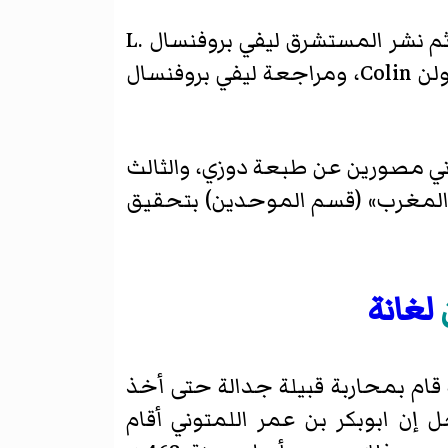
نشر المستشرق دوزي R. Dozy الجزأين الأول والثاني محققين بين عامي 1848 و1851م، ثم نشر المستشرق ليفي بروفنسال L.
Provencal الجزء الثالث عام 1929م، ثم أعاد نشر الجزأين الأول والثاني المستشرق دي كولن Colin، ومراجعة ليفي بروفنسال
ت عام 1967م، وكان الجزءان الأول والثاني مصورين عن طبعة دوزي، والثالث
ان المغرب» (قسم الموحدين) بتحقيق
لغانة
ة قام بمحاربة قبيلة جدالة حتى أخذ
نقطة حتى ذكر عودته الثانية سنة 465هـ حيث سجل إن ابوبكر بن عمر اللمتوني أقام