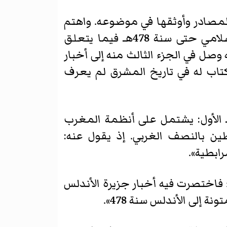
صادر وأوثقها في موضوعه. واهتم
ابن عذاري المراكشي في هذا الكتاب بأخبار الأندلس والمغرب منذ الفتح العربي الإسلامي حتى سنة 478هـ فيما يتعلق
667هـ. قال في مقدمة كتابه، إنه وصل في الجزء الثالث منه إلى أخبار
 في الجزء الأول منه إلى كتاب له في تاريخ المشرق لم يعرف
 ـ الأول: يشتمل على أنظمة المغرب
ا وبداية المرابطين بالنصف الغربي. إذ يقول عنه:
رابطية».
« فاختصرت فيه أخبار جزيرة الأندلس
إلى الأندلس سنة 478».