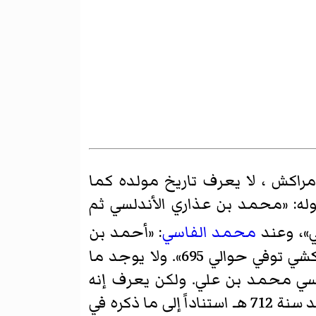
اكش ، لا يعرف تاريخ مولده كما
له: «محمد بن عذاري الأندلسي ثم
»، وعند
محمد الفاسي
: «أحمد بن
: «محمد أو أحمد بن محمد عذاري المراكشي توفي حوالي 695». ولا يوجد ما
لنسي محمد بن علي. ولكن يعرف إنه
عاش بين النصف الثاني من القرن السابع الهجري وأوائل القرن الثامن الهجري وتوفي بعد سنة 712 هـ استناداً إلى ما ذكره في