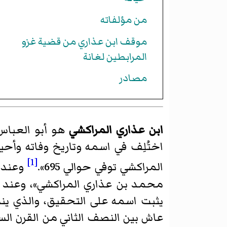
من مؤلفاته
موقف ابن عذاري من قضية غزو
المرابطين لغانة
مصادر
ابن عذاري المراكشي
هو أبو العباس
اختُلِف في اسمه وتاريخ وفاته وأحيان
[1]
المراكشي توفي حوالي 695».
وعند
محمد بن عذاري المراكشي»، وعند
يثبت اسمه على التحقيق، والذي ينس