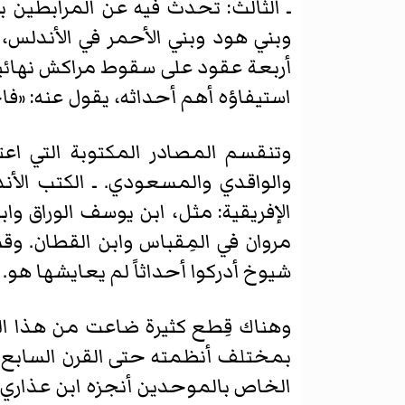
ـ الثالث: تحدث فيه عن المرابطين 
وبني هود وبني الأحمر في الأندلس، 
أربعة عقود على سقوط مراكش نهائي
استيفاؤه أهم أحداثه، يقول عنه: «فاختص
وتنقسم المصادر المكتوبة التي اعتم
والواقدي والمسعودي. ـ الكتب الأند
الإفريقية: مثل، ابن يوسف الوراق و
مروان في المِقباس وابن القطان. وق
شيوخ أدركوا أحداثاً لم يعايشها هو.
وهناك قِطع كثيرة ضاعت من هذا ال
بمختلف أنظمته حتى القرن السابع ال
الخاص بالموحدين أنجزه ابن عذاري سنة 2