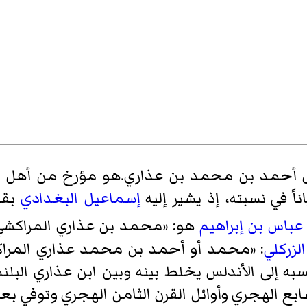
 أحمد بن محمد بن عذاري.هو مؤرخ من أهل مر
اً في نسبته، إذ يشير إليه
إسماعيل البغدادي
بقو
عباس بن إبراهيم
هو: «محمد بن عذاري المراكشي
الزركلي
به إلى الأندلس يخلط بينه وبين ابن عذاري الب