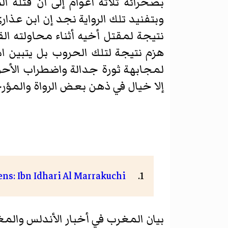
وبتفنيد تلك الرواية نجد إن ابن عذ
نتيجة لمقتل أخيه أثناء محاولته القض
هزم نتيجة لتلك الحروب بل يتبين ا
لمجابهة ثورة جدالة واضطراب الأحو
إلا خيال في ذهن بعض الرواة والمؤرخ
ens: Ibn Idhari Al Marrakuchi
بيان المغرب في أخبار الأندلس والمغرب لإبن عذاري ال