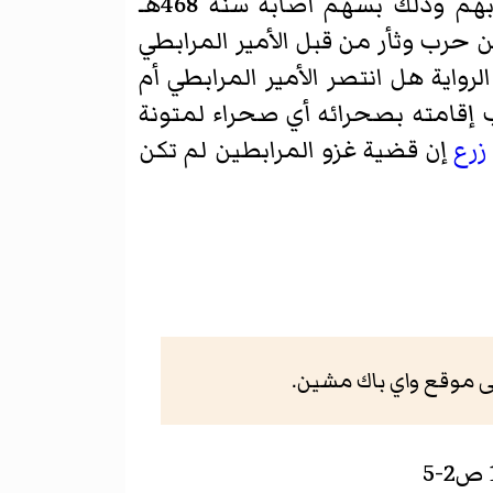
بصحرائه ثلاثة أعوام إلى أن قتله السودان المجاورون للمتونة في الصحراء لأنه يحاربهم وذلك بسهم أصابه سنة 468هـ
 حرب وثأر من قبل الأمير المرابطي
لرواية هل انتصر الأمير المرابطي أم
 إقامته بصحرائه أي صحراء لمتونة
زرع
إن قضية غزو المرابطين لم تكن