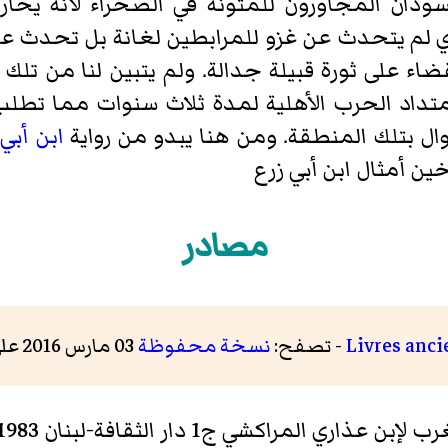
اري لم يتحدث عن غزو للمرابطين لغانة بل تحدث عن
اء على ثورة قبيلة جدالة. ولم يتبين لنا من تلك ا
متداد الحرب الأهلية لمدة ثلاث سنوات مما تطلب
ال بتلك المنطقة. ومن هنا يبدو من رواية
ابن أبي 
ين أمثال ابن أبي زرع
مصادر
Livres anci
- تصفح:
نسخة محفوظة
03 مارس 2016 على موقع واي باك مشين.
مراكشي ج1 دار الثقافة-لبنان 1983 ص2-5