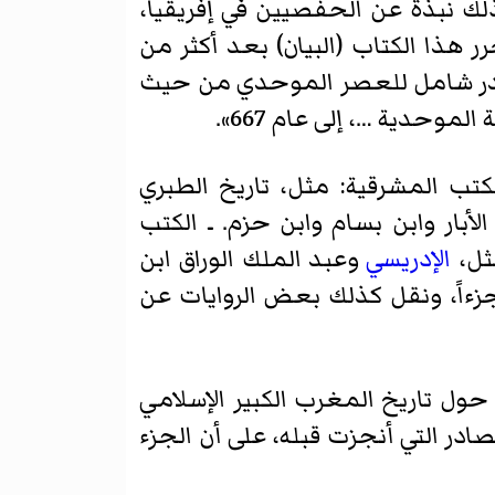
لك نبذة عن الحفصيين في إفريقيا،
 هذا الكتاب (البيان) بعد أكثر من
مصدر شامل للعصر الموحدي من حيث
موحدية …، إلى عام 667».
لكتب المشرقية: مثل، تاريخ الطبري
أبار وابن بسام وابن حزم. ـ الكتب
مثل،
الإدريسي
وعبد الملك الوراق ابن
جزءاً، ونقل كذلك بعض الروايات عن
ل تاريخ المغرب الكبير الإسلامي
در التي أنجزت قبله، على أن الجزء