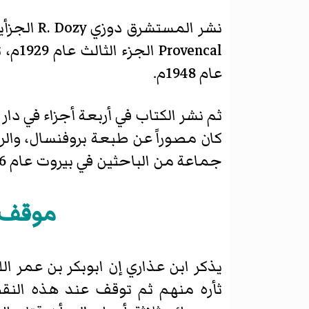
عام 1948م.
كان مصوراً عن طبعة بروفنسال، والر
جماعة من الباحثين في بيروت عام 1406هـ/1985م.
موقف ا
يذكر ابن عذاري إن ابوبكر بن عمر ال