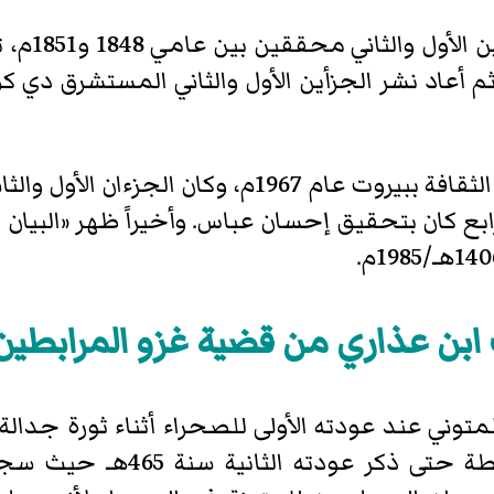
ثم نشر الكتاب في أربعة أجزاء في دار الثقافة ببيرو
ابع كان بتحقيق إحسان عباس. وأخيراً ظهر «البي
بن عذاري من قضية غزو المرابطين
لمتوني عند عودته الأولى للصحراء أثناء ثورة جدال
ثأره منهم ثم توقف عند هذه ال