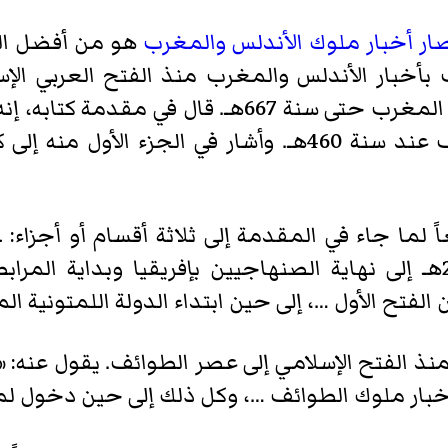
صار أخبار ملوك الأندلس والمغرب
هو من أفضل الم
بأخبار الأندلس، وفيما يتعلق بأخبار المغرب حتى سنة 
سنة 667هـ إلا أن المطبوع منه يقف عند سنة 460هـ. وأشار
ً لما جاء في المقدمة إلى ثلاثة أقسام أو أجزاء:
الكبير، منذ الفتح الإسلامي سنة 27هـ إلى نهاية الصنهاجيين بإفريقي
لفتح الأول …، إلى حين ابتداء الدولة اللمتونية الم
 منذ الفتح الإسلامي إلى عصر الطوائف. يقول عنه: 
أخبار ملوك الطوائف …، وكل ذلك إلى حين دخول لمتونة 