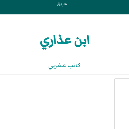
عريق
ابن عذاري
كاتب مغربي