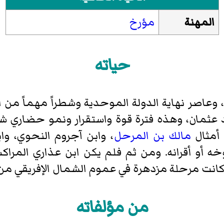
المهنة
مؤرخ
حياته
وعاصر نهاية الدولة الموحدية وشطراً مهماً من ا
د عثمان، وهذه فترة قوة واستقرار ونمو حضاري ش
 أمثال
مالك بن المرحل
، وابن آجروم النحوي، وا
خه أو أقرانه. ومن ثم فلم يكن ابن عذاري المر
ها كانت مرحلة مزدهرة في عموم الشمال الإفريقي م
من مؤلفاته