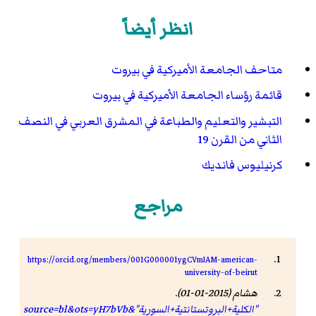
انظر أيضاً
متاحف الجامعة الأميركية في بيروت
قائمة رؤساء الجامعة الأميركية في بيروت
التبشير والتعليم والطباعة في المشرق العربي في النصف
الثاني من القرن 19
كرنيليوس فانديك
مراجع
https://orcid.org/members/001G000001ygCVmIAM-american-
university-of-beirut
هشام (2015-01-01).
"الكلية+البروتستانتية+السورية"&source=bl&ots=yH7bVb