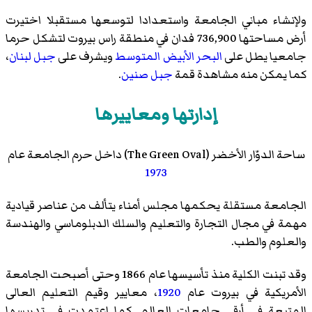
ولإنشاء مباني الجامعة واستعدادا لتوسعها مستقبلا اختيرت
أرض مساحتها 736,900 فدان في منطقة راس بيروت لتشكل حرما
جامعيا يطل على
البحر الأبيض المتوسط
ويشرف على
جبل لبنان
،
كما يمكن منه مشاهدة قمة
جبل صنين
.
إدارتها ومعاييرها
ساحة الدوّار الأخضر (The Green Oval) داخل حرم الجامعة عام
1973
الجامعة مستقلة يحكمها مجلس أمناء يتألف من عناصر قيادية
مهمة في مجال التجارة والتعليم والسلك الدبلوماسي والهندسة
والعلوم والطب.
وقد تبنت الكلية منذ تأسيسها عام 1866 وحتى أصبحت الجامعة
الأمريكية في بيروت عام
1920
، معايير وقيم التعليم العالى
المتبعة في أرقى جامعات العالم. كما اعتمدت في تدريسها