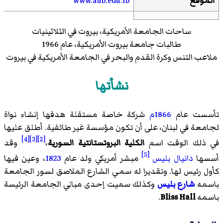
الموقع
www.aub.edu.lb
ساحات الجامعة الأمريكية، بيروت في الثلاثينيات
طالبات جامعة بيروت الأمريكية، عام 1966
ملاعب التنس وكرة القدم والبحر في الجامعة الأمريكية في بيروت
نشأتها
تأسست عام
1866م
شركة خاصة مستقلة هدفها إنشاء نواة
لجامعة في لبنان، على أن تكون مؤسسة غير طائفية. أطلق عليها
[4]
[3]
[2]
في ذلك الوقت اسم
الكلية البروتستانتية السورية
،
وقد
[5]
أسسها
دانيال بليس
مبشر أمريكي ولد عام
1823
، وعين فيها
كأول رئيس لها. وتقديرا له سمي الشارع الملاصق لسور الجامعة
باسمه
شارع بليس
وكذلك سميت إحدى مباني الجامعة الرئيسة
باسمه
Bliss Hall
.