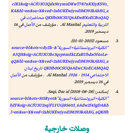
cIK1&sig=ACfU3U2QdxNrymaDKwT787nKXjyKSVo_
KA&hl=en&sa=X&ved=2ahUKEwjyod3M393kAhXG_a
QKHb00CSUQ6AEwBXoECBoQAQ
محاضرات في
التربية والتعليم
. Al Manhal. . مؤرشف من
الأصل
في 16
ديسمبر 2019.
مسعود (2015-01-01).
"الكلية+البروتستانتية+السورية"&source=bl&ots=cdyZk-
8JQH&sig=ACfU3U3br3qrp6mEkLEaRUbdaOf4oLe-
qQ&hl=en&sa=X&ved=2ahUKEwjyod3M393kAhXG_a
QKHb00CSUQ6AEwCXoECAMQAQ
تاريخ لبنان
الاجتماعي 1914 - 1926
. Al Manhal. . مؤرشف من
الأصل
في 16 ديسمبر 2019.
إسكندر; Saqi, Dar al (2018-08-28).
"الكلية+البروتستانتية+السورية"&source=bl&ots=St5Ryot
bZF&sig=ACfU3U2sqlFLYUGj856ttI_6Adw2f45gDA&h
l=en&sa=X&ved=2ahUKEwjyod3M393kAhXG_aQKHb
00CSUQ6AEwA3oECAcQAQ
قاموس لبنان
. Dar al Saqi.
. مؤرشف من
الأصل
في 16 ديسمبر 2019.
وصلات خارجية