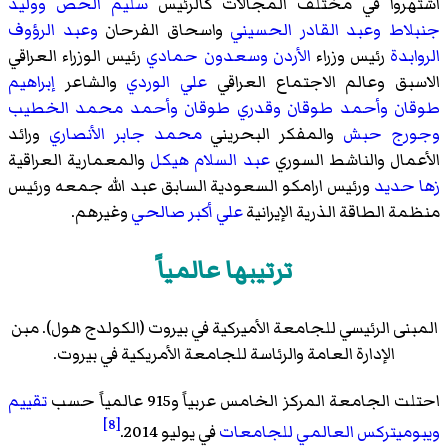
اشتهروا في مختلف المجالات كالرئيس
سليم الحص
ووليد
جنبلاط
وعبد القادر الحسيني
واسحاق الفرحان
وعبد الرؤوف
الروابدة
رئيس وزراء
الأردن
وسعدون حمادي
رئيس الوزراء العراقي
الاسبق وعالم الاجتماع العراقي
علي الوردي
والشاعر
إبراهيم
طوقان
وأحمد طوقان
وقدري طوقان
وأحمد محمد الخطيب
وجورج حبش
والمفكر البحريني
محمد جابر الأنصاري
ورائد
الأعمال والناشط السوري
عبد السلام هيكل
والمعمارية العراقية
زها حديد
ورئيس ارامكو السعودية السابق عبد الله جمعه ورئيس
منظمة الطاقة الذرية الإيرانية
علي أكبر صالحي
وغيرهم.
ترتيبها عالمياً
المبنى الرئيسي للجامعة الأميركية في بيروت (الكولدج هول). مبن
الإدارة العامة والرئاسة للجامعة الأمريكية في بيروت.
احتلت الجامعة المركز الخامس عربياً و915 عالمياً حسب
تقييم
[8]
ويبوميتركس العالمي للجامعات
في يوليو 2014.