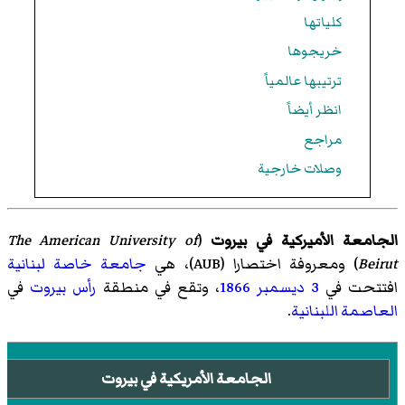
كلياتها
خريجوها
ترتيبها عالمياً
انظر أيضاً
مراجع
وصلات خارجية
الجامعة الأميركية في بيروت
(
The American University of
Beirut
)‏ ومعروفة اختصارا (AUB)، هي
جامعة خاصة
لبنانية
افتتحت في
3 ديسمبر
1866
، وتقع في منطقة
رأس بيروت
في
العاصمة اللبنانية
.
الجامعة الأمريكية في بيروت