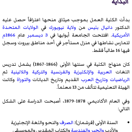
البداية
بدأت الكلية العمل بموجب ميثاق منحها اعترافاً حصل عليه
الدكتور
دانيال بليس
من
ولاية نيويورك
في
الولايات المتحدة
الأمريكية
. افتتحت الجامعة أبوابها في
3 ديسمبر
عام
1866م
لتمارس نشاطها في منزل مستأجر في أحد مناطق بيروت وسجل
فيها 16 طالباً فقط.
كان منهاج الكلية في سنتها الأولى (1866-1867) يشمل تدريس
اللغات
العربية
والإنكليزية
والفرنسية
والتركية
واللاتينية
ثم
الرياضيات
وتاريخ العرب
القديم وتاريخ الديانات
والتوراة
وكانت
الهيئة التعليمية تتألف من 13 معلماً.
وفي العام الأكاديمي 1878-1879، أصبحت الدراسة على الشكل
التالي:
السنة الأولى (فرشمان):
الصرف
والنحو واللغة الإنجليزية
والأدب
والجبر
والهندسة
والكتاب المقدس والموسيقى