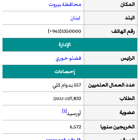
المكان
محافظة بيروت
البلد
لبنان
رقم الهاتف
1350000(961+)
الإدارة
الرئيس
فضلو خوري
إحصاءات
عدد العمال العلميين
557 بدوام كلي
الطلاب
7,832
(2012-13)
[1]
عضوية
أورسيد
الخريجين سنويا
6,572