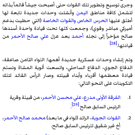
وجرى توسيع وتطوير تلك القوات حتى أصبحت جيشاً قائماً بذاته
لتشمل كافة مناطق
اليمن
وأنشئت وحدات جديدة تابعة لها
أطلق عليها
الحرس الخاص
والقوات الخاصة
(التي حظيت بدعم
أميركي مباشر وقوي)، وجمعت كلها تحت قيادة واحدة أسندها
صالح مؤخراً إلى نجله
أحمد
بعد عزل
علي صالح الأحمر
من
[28]
قيادتها.
وتم إنشاء وحدات عسكرية جديدة أهمها: اللواء الثامن صاعقة،
الدفاع الجوي، الدفاع الساحلي، واتسعت ألوية المشاة وتسلم
قيادة معظمها أقرباء وأبناء قبيلته وصار الرأس القائد لتلك
التكوينات على النحو التالي:
الفرقة الأولى مدرع
،
علي محسن الأحمر
، من قبيلة وقرية
[29]
الرئيس السابق صالح
.
القوات الجوية
، الرائد (لواء في ما بعد)
محمد صالح الأحمر
،
أخ غير شقيق للرئيس السابق صالح.