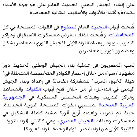
على إنشاء الجيش اليمني الحديث القادر على مواجهة الأعداء
بكفاءة واقتدار بالأدوات والأساليب القتالية المعاصرة.
فُتحت أبواب
التجنيد
العام
للتطوع
في القوات المسلحة في كل
المحافظات
، وفُتحت لذلك الغرض معسكرات الاستقبال ومراكز
التدريب، وبوشر إعداد النواة الأولى للجيش الثوري المعاصر بشكل
ومضمون ثوريين معاصرين.
لعب المصريون في عملية بناء الجيش الوطني الحديث دورا
مشهودا، سواء من خلال إحضار الكوادر المتخصصة المتمثلة في"
هيئة الخبراء العرب" للمشاركة الفعالة في إعداد وبناء الجيش
اليمني في الداخل، أو من خلال فتح أبواب
الكليات
والمعاهد
ومراكز التدريب وهيئات التخصص العسكرية في
الجمهورية
العربية المتحدة
لمنتسبي القوات المسلحة الثورية الجديدة،
حيث تم تدريب وإعداد أربع ألوية مشاة كاملة التشكيل في
معسكرات وهيئات
الجيش المصري
، وهي كالتالي (لواء الثورة -
الكتيبة الأولى من لواء النصر - لواء الوحدة - لواء العروبة)