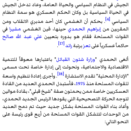
الجيش في النظام السياسي والحياة العامة، وعاد تدخل الجيش
في الحياة السياسية بل وكان الحكم العسكري هو سمة النظام
[4]
السياسي
. بحكم أن الغشمي كان أحد مدبري الانقلاب ومن
المقربين من
إبراهيم الحمدي
حينها، عُين الغشمي
مشيرا
في
القوات المسلحة فقام هو بدوره بتعيين
علي عبد الله صالح
[17]
حاكماً عسكرياً على
تعز
برتبة
رائد
.
ألغى الحمدي "
وزارة شئون القبائل
" باعتبارها معوقاً للتنمية
الاقتصادية والاجتماعية، وتحولت إلى إدارة خاصة تحت مسمى
[18]
"الإدارة المحلية" تقدم الاستشارة
. وأجرى إعادة تنظيم واسعة
للقوات المسلحة منذ
1975
، فأستبدل الحمدي العديد من القادة
العسكريين خاصة ممن يحملون صفة "شيخ قبلي"، بقادة موالين
لتوجه الحركة التصحيحية التي يقودها الرئيس الجديد الحمدي،
وأعاد بناء القوات المسلحة بشكل جديد حيث تم دمج العديد
من الوحدات لتتشكل القوات المسلحة من أربع قوى رئيسة على
النحو التالي: