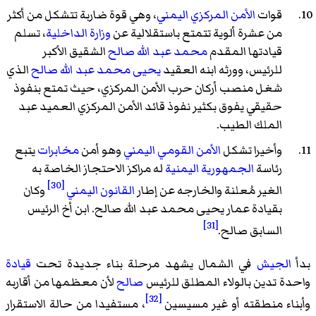
قوات
الأمن المركزي اليمني
، وهي قوة ضاربة تتشكل من أكثر
من عشرة ألوية تتمتع باستقلالية عن
وزارة الداخلية
، تسلم
قيادتها المقدم
محمد عبد الله صالح
الشقيق الأكبر
للرئيس، وورثه ابنه العقيد
يحيى محمد عبد الله صالح
الذي
شغل منصب أركان حرب الأمن المركزي، حيث تمتع بنفوذ
حقيقي يفوق بكثير نفوذ قائد الأمن المركزي العميد
عبد
الملك الطيب
.
وأخيرا تشكل
الأمن القومي اليمني
وهو أمن
مخابرات
يتبع
رئاسة
الجمهورية اليمنية
له مراكز الاحتجاز الخاصة به
[30]
الغير مُعلنة والخارجه عن إطار
القانون اليمني
وكان
بقيادة عمار يحيى محمد عبد الله صالح. ابن أخ الرئيس
[31]
السابق صالح.
بدأ
الجيش
في الشمال يشهد مرحلة بناء جديدة تحت
قيادة
واحدة تدين بالولاء المطلق للرئيس
صالح
لأن معظمها من أقاربه
[32]
وأبناء منطقته أو غير مسيسين
، مستفيدا من حالة الاستقرار