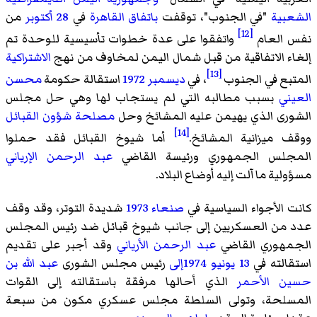
الشعبية
"في الجنوب"، توقفت
باتفاق القاهرة
في
28 أكتوبر
من
[12]
نفس العام
واتفقوا على عدة خطوات تأسيسية للوحدة تم
إلغاء الاتفاقية من قبل شمال اليمن لمخاوف من نهج
الاشتراكية
[13]
المتبع في الجنوب
، في
ديسمبر
1972
استقالة حكومة
محسن
العيني
بسبب مطالبه التي لم يستجاب لها وهي حل مجلس
الشورى الذي يهيمن عليه المشائخ وحل
مصلحة شؤون القبائل
[14]
ووقف ميزانية المشائخ.
أما شيوخ القبائل فقد حملوا
المجلس الجمهوري ورئيسة القاضي
عبد الرحمن الإرياني
مسؤولية ما آلت إليه أوضاع البلاد.
كانت الأجواء السياسية في
صنعاء
1973
شديدة التوتر، وقد وقف
عدد من العسكريين إلى جانب شيوخ قبائل ضد رئيس المجلس
الجمهوري القاضي
عبد الرحمن الأرياني
وقد أجبر على تقديم
استقالته في
13 يونيو
1974إلى
رئيس مجلس الشورى
عبد الله بن
حسين الأحمر
الذي أحالها مرفقة باستقالته إلى القوات
المسلحة، وتولى السلطة مجلس عسكري مكون من سبعة