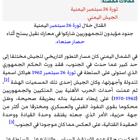
مقالات مفصلة
:
ثورة 26 سبتمبر اليمنية
الجيش اليمني
القتال خلال
ثورة 26 سبتمبر
اليمنية
جنود مؤيدون للجمهوريين شاركوا في معارك نقيل يسلح أثناء
حصار صنعاء
.
في الشمال اليمني كان مسار التطور التاريخي للجيش مختلفا إلى
حد كبير عما حدث في الجنوب، فقد ورث الحكم الجمهوري
الذي استولى على السلطة في
ثورة 26 سبتمبر
1962
هياكل اسمية
[2]
للدولة وأجهزتها، وكان الجيش إحدى تلك المسميات الهشة
،
ثم عملت أحداث الحرب الأهلية بين الملكيين والجمهوريين
(
1962
-
1970
) على إبطاء عملية بنائه بطريقة صحيحة، وظل
محكوما بقوى النفوذ القبلي والعسكري ومخترقا من أكثر من
جهة حزبية، الأمر الذي جعله يفتقد وحدة القيادة ووحدة
[3]
العقيدة القتالية، على العكس مما كان موجودا في الجنوب.
انعكست حالة عدم الاستقرار السياسي والتنازع على السلطة على