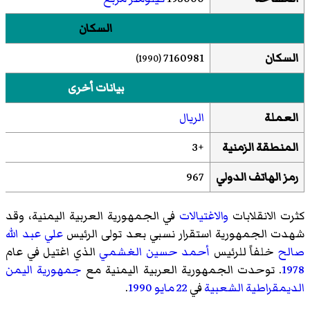
السكان
السكان
7160981
(1990)
بيانات أخرى
العملة
الريال
المنطقة الزمنية
+3
رمز الهاتف الدولي
967
كثرت الانقلابات
والاغتيالات
في الجمهورية العربية اليمنية، وقد
شهدت الجمهورية استقرار نسبي بعد تولى الرئيس
علي عبد الله
صالح
خلفاً للرئيس
أحمد حسين الغشمي
الذي اغتيل في عام
1978
. توحدت الجمهورية العربية اليمنية مع
جمهورية اليمن
الديمقراطية الشعبية
في
22 مايو
1990
.