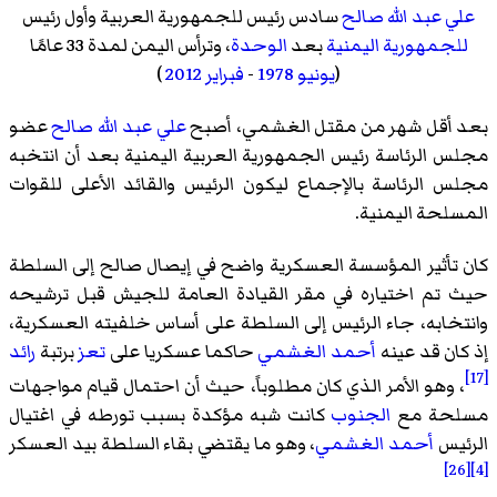
علي عبد الله صالح
سادس رئيس للجمهورية العربية وأول رئيس
للجمهورية اليمنية
بعد
الوحدة
، وترأس اليمن لمدة 33 عامًا
(
يونيو
1978
-
فبراير
2012
)
بعد أقل شهر من مقتل الغشمي، أصبح
علي عبد الله صالح
عضو
مجلس الرئاسة رئيس الجمهورية العربية اليمنية بعد أن انتخبه
مجلس الرئاسة بالإجماع ليكون الرئيس والقائد الأعلى للقوات
المسلحة اليمنية.
كان تأثير المؤسسة العسكرية واضح في إيصال صالح إلى السلطة
حيث تم اختياره في مقر القيادة العامة للجيش قبل ترشيحه
وانتخابه، جاء الرئيس إلى السلطة على أساس خلفيته العسكرية،
إذ كان قد عينه
أحمد الغشمي
حاكما عسكريا على
تعز
برتبة
رائد
[17]
، وهو الأمر الذي كان مطلوباً، حيث أن احتمال قيام مواجهات
مسلحة مع
الجنوب
كانت شبه مؤكدة بسبب تورطه في اغتيال
الرئيس
أحمد الغشمي
، وهو ما يقتضي بقاء السلطة بيد العسكر
[26]
[4]