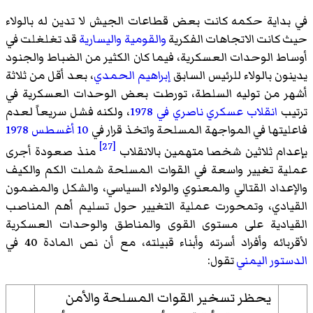
في بداية حكمه كانت بعض قطاعات الجيش لا تدين له بالولاء
حيث كانت الاتجاهات الفكرية
والقومية
واليسارية
قد تغلغلت في
أوساط الوحدات العسكرية، فيما كان الكثير من الضباط والجنود
يدينون بالولاء للرئيس السابق
إبراهيم الحمدي
، بعد أقل من ثلاثة
أشهر من توليه السلطة، تورطت بعض الوحدات العسكرية في
ترتيب
انقلاب عسكري ناصري في 1978
، ولكنه فشل سريعاً لعدم
فاعليتها في المواجهة المسلحة واتخذ قرار في
10 أغسطس
1978
[27]
بإعدام ثلاثين شخصا متهمين بالانقلاب
منذ صعودة أجرى
عملية تغيير واسعة في القوات المسلحة شملت الكم والكيف
والإعداد القتالي والمعنوي والولاء السياسي، والشكل
والمضمون
القيادي، وتمحورت عملية التغيير حول تسليم أهم المناصب
القيادية على مستوى القوى والمناطق والوحدات العسكرية
لأقربائه وأفراد أسرته وأبناء قبيلته، مع أن نص المادة 40 في
الدستور اليمني
تقول:
يحظر تسخير القوات المسلحة والأمن