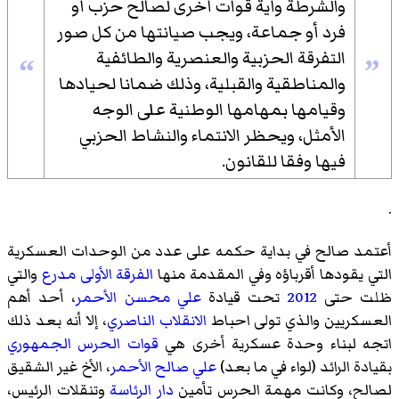
والشرطة وأية قوات أخرى لصالح حزب أو
فرد أو جماعة، ويجب صيانتها من كل صور
التفرقة الحزبية والعنصرية والطائفية
“
”
والمناطقية والقبلية، وذلك ضمانا لحيادها
وقيامها بمهامها الوطنية على الوجه
الأمثل، ويحظر الانتماء والنشاط الحزبي
فيها وفقا للقانون.
.
أعتمد صالح في بداية حكمه على عدد من الوحدات العسكرية
التي يقودها أقرباؤه وفي المقدمة منها
الفرقة الأولى مدرع
والتي
ظلت حتى
2012
تحت قيادة
علي محسن الأحمر
، أحد أهم
العسكريين والذي تولى احباط
الانقلاب الناصري
، إلا أنه بعد ذلك
اتجه لبناء وحدة عسكرية أخرى هي
قوات الحرس الجمهوري
بقيادة الرائد (لواء في ما بعد)
علي صالح الأحمر
، الأخ غير الشقيق
لصالح، وكانت مهمة الحرس تأمين
دار الرئاسة
وتنقلات الرئيس،