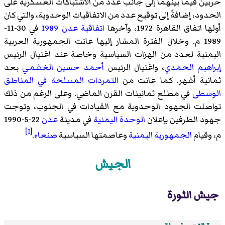
حربين فيما بينهما إلى جانب عدد من الاشتباكات العسكرية على
الحدود، إضافةً إلى توقيع عدد من الاتفاقيات الوحدوية، والتي كان
أولها
اتفاق القاهرة 1972
، وآخرها
اتفاقية عدن 1989
في 30-11-
1989 م. وخلال الفترة المشار إليها عانت الجمهورية العربية
اليمنية لعدد من الهزات السياسية وخاصة عند اغتيال الرئيس
إبراهيم الحمدي
، واغتيال الرئيس
أحمد حسين الغشمي
بعد
ثمانية أشهر. كما عانت من
التمردات المسلحة في المناطق
الوسطى
في مطلع ثمانينات القرن الماضي. وعلى الرغم من ذلك
تواصلت الجهود الوحدوية مع القيادات في الجنوب، وتوجت
جهود الطرفين بإعلان
الوحدة اليمنية
في مدينة
عدن
22-5-1990
[1]
م، وقيام
الجمهورية اليمنية
وعاصمتها السياسية
صنعاء
.
الجيش
جيش الثورة