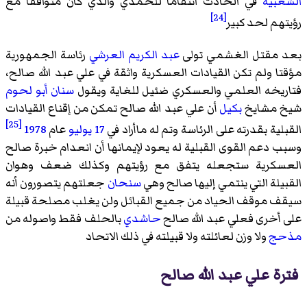
الشعبية
في الحادث انتقاماً للحمدي والذي كان متوافقا مع
[24]
رؤيتهم لحد كبير
بعد مقتل الغشمي تولى
عبد الكريم العرشي
رئاسة الجمهورية
مؤقتا ولم تكن القيادات العسكرية واثقة في علي عبد الله صالح،
فتاريخه العلمي والعسكري ضئيل للغاية ويقول
سنان أبو لحوم
شيخ مشايخ
بكيل
أن علي عبد الله صالح تمكن من إقناع القيادات
[25]
القبلية بقدرته على الرئاسة وتم له ماأراد في
17 يوليو
عام
1978
وسبب دعم القوى القبلية له يعود لإيمانها أن انعدام خبرة صالح
العسكرية ستجعله يتفق مع رؤيتهم وكذلك ضعف وهوان
القبيلة التي ينتمي إليها صالح وهي
سنحان
جعلتهم يتصورون أنه
سيقف موقف الحياد من جميع القبائل ولن يغلب مصلحة قبيلة
على أخرى فعلي عبد الله صالح
حاشدي
بالحلف فقط واصوله من
مذحج
ولا وزن لعائلته ولا قبيلته في ذلك الاتحاد
فترة علي عبد الله صالح