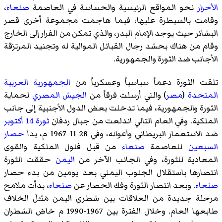
الأحرار
نحو المواقع الرئيسية والحساسة في العاصمة
صنعاء
،
وقامت بالسيطرة عليها، فيما هاجمت مجموعة أخرى
قصر
البشائر
حيث يوجد الإمام البدر، والذي تمكن من الفرار إلى الخارج
وقام من هناك بحشد رجال القبائل الموالية له وتجنيد المرتزقة
الأجانب ضد الثورة والجمهورية.
تلقت الثورة دعماً سياسياً وعسكرياً من
الجمهورية العربية
المتحدة
(
مصر
) والتي أرسلت فرقاً من
الجيش المصري
لحماية
الثورة والجمهورية، فيما تدخلت بعض الدول الأجنبية إلى جانب
الملكية. وفي العام التالي اندلعت من جبال ردفان
ثورة 14 أكتوبر
ضد الاستعمار البريطاني وأعوانه، وفي 28-11-1967 م، بدأ
حصار
السبعين
للعاصمة
صنعاء
من قبل فلول الملكية والقوى
المعادية للثورة، وفي الجانب الآخر من
اليمن
حققت الثورة
انتصارها باستقلال الجنوب اليمني بعد يومين من بدء حصار
صنعاء
. وبعد انتصار الثورة وفك الحصار عن
صنعاء
، بدأت ملامح
مرحلة جديدة من العلاقات بين شطري اليمن مَثـَّلَ الخلاف
طابعها العام. وخلال الفترة بين 1967-1990 م خاض الشطران