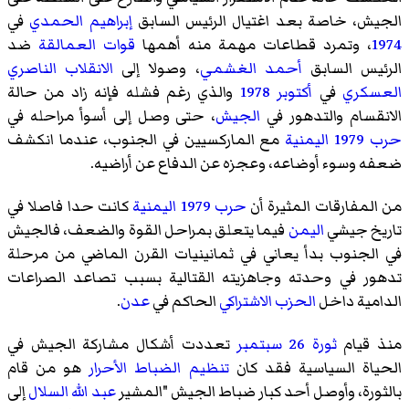
الجيش، خاصة بعد اغتيال الرئيس السابق
إبراهيم الحمدي
في
1974
، وتمرد قطاعات مهمة منه أهمها
قوات العمالقة
ضد
الرئيس السابق
أحمد الغشمي
، وصولا إلى
الانقلاب الناصري
العسكري
في
أكتوبر
1978
والذي رغم فشله فإنه زاد من حالة
الانقسام والتدهور في
الجيش
، حتى وصل إلى أسوأ مراحله في
حرب 1979 اليمنية
مع الماركسيين في الجنوب، عندما انكشف
ضعفه وسوء أوضاعه، وعجزه عن الدفاع عن أراضيه.
من المفارقات المثيرة أن
حرب 1979 اليمنية
كانت حدا فاصلا في
تاريخ جيشي
اليمن
فيما يتعلق بمراحل القوة والضعف، فالجيش
في الجنوب بدأ يعاني في ثمانينيات القرن الماضي من مرحلة
تدهور في وحدته وجاهزيته القتالية بسبب تصاعد الصراعات
الدامية داخل
الحزب الاشتراكي
الحاكم في
عدن
.
منذ قيام
ثورة 26 سبتمبر
تعددت أشكال مشاركة الجيش في
الحياة السياسية فقد كان
تنظيم الضباط الأحرار
هو من قام
بالثورة، وأوصل أحد كبار ضباط الجيش "المشير
عبد الله السلال
إلى