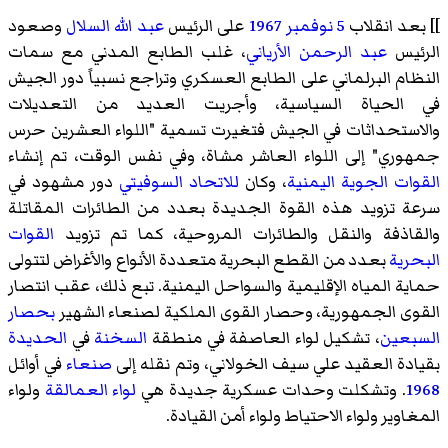
]] بعد انقلاب
5 نوفمبر
1967
على الرئيس
عبد الله السلال
وصعود
الرئيس
عبد الرحمن الأرياني
، غلب الطابع المدني مع سمات
النظام البرلماني على الطابع العسكري وتراجع نسبياً دور الجيش
في الحياة السياسية، وأجريت العديد من التعديلات
والاستحداثات في الجيش فتغيرت تسمية "اللواء العشرين حرس
جمهوري" إلى اللواء العاشر مشاة، وفي نفس الوقت، تم إنشاء
القوات الجوية اليمنية
، وكان
للاتحاد السوفيتي
دور مشهود في
سرعة تزويد هذه القوة الجديدة بعدد من الطائرات المقاتلة
والقاذفة والنقل والطائرات المروحية، كما تم تزويد
القوات
البحرية
بعدد من القطع البحرية متعددة الأنواع والأغراض لتتولى
حماية المياه الإقليمية والسواحل اليمنية. تبع ذلك، عقب انتصار
القوى الجمهورية، وحصار القوى الملكية لصنعاء الشهير
بحصار
السبعين
، تشكيل لواء العاصفة في منطقة
السخنة
في
الحديدة
بقيادة العقيد
علي سيف الخولاني
، وتم نقله إلى
صنعاء
في أوائل
1968
. وتشكلت وحدات عسكرية جديدة هي
لواء العمالقة
ولواء
المغاوير ولواء الاحتياط ولواء أمن القيادة.