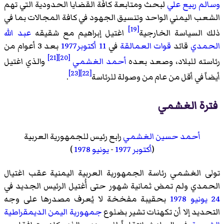
وسالم ربيع علي
لبحث ومتابعة كافّة القضايا الحدودية التي تهم
الشعب اليمني الواحد وتنسيق الجهود في كافة المجالات بما في
[19]
ذلك السياسة الخارجية
اغتيل إبراهيم مع شقيقه
عبد الله
الحمدي
قائد
قوات العمالقة
في
11 أكتوبر
1977
بعد 3 أعوام من
[21]
[20]
رئاسته للبلاد، وصعد بعده
أحمد الغشمي
والذي اغتيل
[23]
[22]
أيضاً في أقل من عام من وصولة للرئاسة
.
فترة الغشمي
أحمد حسين الغشمي
رابع رئيس للجمهورية العربية
(
أكتوبر
1977
-
يونيو
1978
)
تولى الغشمي رئاسة الجمهورية العربية اليمنية عقب اغتيال
الحمدي ولم تمض ثمانية شهور حتى أُغتيل الرئيس الجديد في
24 يونيو
1978
بحقيبة مفخخة لا يُعرف مصدرها على وجه
التحديد إلا أن تكهنات تشير بضلوع
جمهورية اليمن الديمقراطية