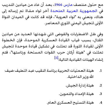
مع حلول منتصف
مارس
1966
، بعد أن عاد من ميادين التدريب
في
الجمهورية العربية المتحدة
آخر لواء مشاة تم إرساله إلى
هناك، ونعني به "لواء العروبة"، فإنه قد كانت في الميدان النواة
الأولى للجيش اليمني الثوري المعاصر.
وفي ظل الاضطرابات والفوضى التي شهدتها العديد من ميادين
القتال، بسبب غياب القيادة العسكرية الموحدة، فإن الخطوة
الأولى لقيادة الثورة قد تمثلت في تشكيل قيادة موحدة للجيش
تمثلت في "هيئة أركان حرب القوات المسلحة ورئاستها"، فتم
[5]
إنشاء الهيئات القيادية التالية:
هيئة العمليات الحربية برئاسة النقيب عبد اللطيف ضيف
الله وزير الداخلية.
هيئة إدارة الجيش.
هيئة الإمداد والتموين.
هيئة التسليح العسكري العام.