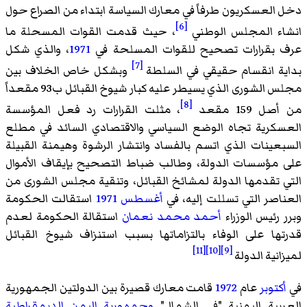
دخل العسكريون طرفاً في معارك السياسة ابتداء من الصراع حول
[6]
انشاء المجلس الوطني
، حيث قدمت القوات المسحلة ما
عرف بقرارات تصحيح للقوات المسلحة في
1971
، والذي شكل
[7]
بداية انقسام حقيقي في السلطة
وبشكل خاص الخلاف بين
مجلس الشورى الذي يسيطر عليه كبار شيوخ القبائل ب93 مقعداً
[8]
من أصل 159 مقعد
، مثلت القرارات رد فعل المؤسسة
العسكرية تجاه الوضع السياسي والاقتصادي السائد في مطلع
السبعينات الذي اتسم بالفساد وانتشار الرشوة وهيمنة القبيلة
على مؤسسات الدولة، وطالب ضباط التصحيح بإيقاف الأموال
التي تقدمها الدولة لمشائخ القبائل، وتنقية مجلس الشورى من
العناصر التي تسللت إليه، في
أغسطس
1971
استقالت الحكومة
وبرر رئيس الوزراء
أحمد محمد نعمان
استقالة الحكومة لعدم
قدرتها على الوفاء بالتزاماتها بسبب استنزاف شيوخ القبائل
[11]
[10]
[9]
لميزانية الدولة
في
أكتوبر
عام
1972
قامت معارك قصيرة بين الدولتين الجمهورية
العربية اليمنية "في الشمال"
وجمهورية اليمن الديمقراطية