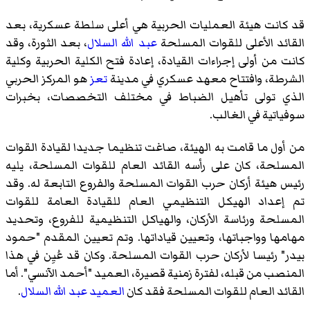
قد كانت هيئة العمليات الحربية هي أعلى سلطة عسكرية، بعد
القائد الأعلى للقوات المسلحة
عبد الله السلال
، بعد الثورة، وقد
كانت من أولى إجراءات القيادة، إعادة فتح الكلية الحربية وكلية
الشرطة، وافتتاح معهد عسكري في مدينة
تعز
هو المركز الحربي
الذي تولى تأهيل الضباط في مختلف التخصصات، بخبرات
سوفياتية في الغالب.
من أول ما قامت به الهيئة، صاغت تنظيما جديدا لقيادة القوات
المسلحة، كان على رأسه القائد العام للقوات المسلحة، يليه
رئيس هيئة أركان حرب القوات المسلحة والفروع التابعة له. وقد
تم إعداد الهيكل التنظيمي العام للقيادة العامة للقوات
المسلحة ورئاسة الأركان، والهياكل التنظيمية للفروع، وتحديد
مهامها وواجباتها، وتعيين قياداتها. وتم تعيين المقدم "حمود
بيدر" رئيسا لأركان حرب القوات المسلحة. وكان قد عُيِن في هذا
المنصب من قبله، لفترة زمنية قصيرة، العميد "أحمد الآنسي". أما
القائد العام للقوات المسلحة فقد كان
العميد
عبد الله السلال
.