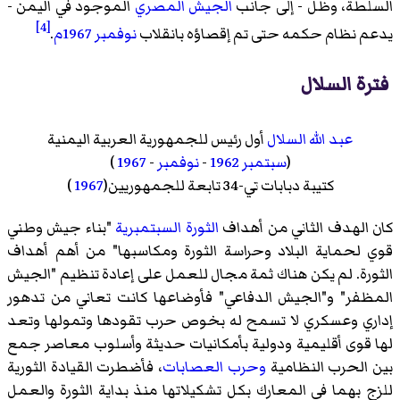
السلطة، وظل - إلى جانب
الجيش المصري
الموجود في اليمن -
[4]
يدعم نظام حكمه حتى تم إقصاؤه بانقلاب
نوفمبر
1967م
.
فترة السلال
عبد الله السلال
أول رئيس للجمهورية العربية اليمنية
(
سبتمبر
1962
-
نوفمبر
-
1967
)
كتيبة دبابات تي-34 تابعة للجمهوريين(
1967
)
كان الهدف الثاني من أهداف
الثورة السبتمبرية
"بناء جيش وطني
قوي لحماية البلاد وحراسة الثورة ومكاسبها" من أهم أهداف
الثورة. لم يكن هناك ثمة مجال للعمل على إعادة تنظيم "الجيش
المظفر" و"الجيش الدفاعي" فأوضاعها كانت تعاني من تدهور
إداري وعسكري لا تسمح له بخوص حرب تقودها وتمولها وتعد
لها قوى أقليمية ودولية بأمكانيات حديثة وأسلوب معاصر جمع
بين الحرب النظامية
وحرب العصابات
، فأضطرت القيادة الثورية
للزج بهما في المعارك بكل تشكيلاتها منذ بداية الثورة والعمل