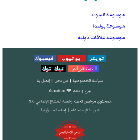
محفوظة
2 مايو 2019 على موقع واي باك مشين.
موسوعة السويد
نصيب الفرد من إجمالي الناتج المحلي (بالأسعار
الجارية للدولار الأمريكي)
- تصفح:
نسخة محفوظة
3
موسوعة بولندا
يوليو 2019 على موقع واي باك مشين.
موسوعة علاقات دولية
نصيب الفرد من إجمالي الناتج المحلي، وفقا لتعادل
القوة الشرائية (بالأسعار الجارية للدولار الدولي)
-
تصفح:
نسخة محفوظة
22 يونيو 2019 على موقع واي
تويتر
يوتيوب
فيسبوك
باك مشين.
انستقرام
تيك توك
Human Development Reports
- تصفح:
نسخة
محفوظة
8 مايو 2019 على موقع واي باك مشين.
سياسة الخصوصية
|
من نحن
|
إتصل بنا
Human Development Reports
- تصفح:
نسخة
تبرع و دعم ❤️ donation
محفوظة
30 أغسطس 2018 على موقع واي باك
المحتوى مرخص تحت
رخصة المشاع الإبداعي 3.0
مشين.
شروط الإستخدام
|
إخلاء المسؤولية
[1]
- تصفح:
نسخة محفوظة
3 مارس 2016 على موقع
واي باك مشين.
[2]
- تصفح:
نسخة محفوظة
3 مارس 2016 على موقع
واي باك مشين.