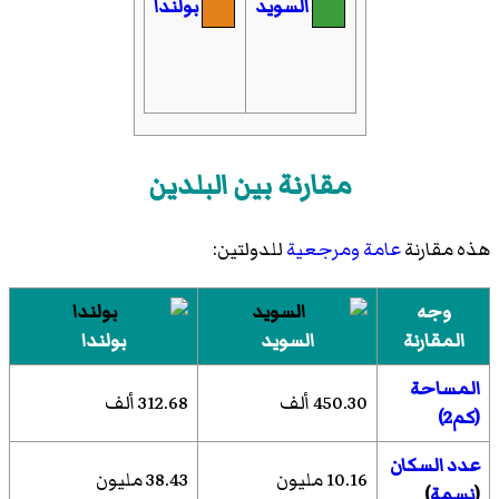
السويد
بولندا
مقارنة بين البلدين
هذه مقارنة
عامة
ومرجعية
للدولتين:
وجه
المقارنة
السويد
بولندا
المساحة
450.30 ألف
312.68 ألف
(كم2)
عدد السكان
10.16 مليون
38.43 مليون
(
نسمة
)