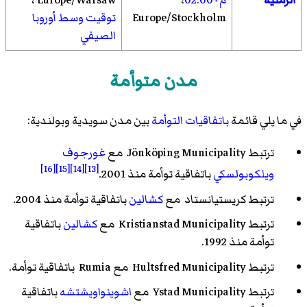
الزمنية
م+02:00
،
Europe/Warsaw ،
Europe/Stockholm
توقيت وسط أوروبا
الصيفي
مدن متوأمة
في ما يلي قائمة
باتفاقيات التوأمة
بين مدن
سويدية
وبولندية
:
ترتبط Jönköping Municipality مع
غورجوف
[16]
[15]
[14]
[13]
ويلكوبولسكي
باتفاقية توأمة منذ 2001.
ترتبط
كريستيانستاد
مع
كشالين
باتفاقية توأمة منذ 2004.
ترتبط Kristianstad Municipality مع
كشالين
باتفاقية
توأمة منذ 1992.
ترتبط Hultsfred Municipality مع Rumia باتفاقية توأمة.
ترتبط Ystad Municipality مع
اشوينواويشتشه
باتفاقية