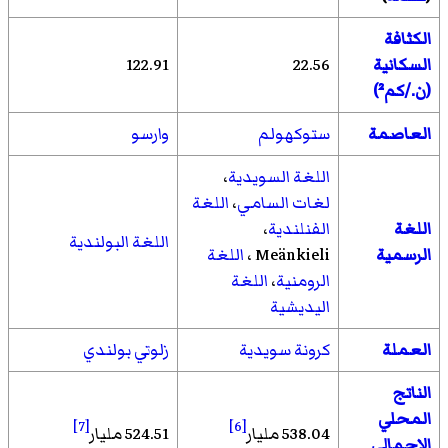
الكثافة
السكانية
22.56
122.91
(ن./كم²)
العاصمة
ستوكهولم
وارسو
اللغة السويدية
،
لغات السامي
،
اللغة
اللغة
الفنلندية
،
اللغة البولندية
الرسمية
Meänkieli ،
اللغة
الرومنية
،
اللغة
اليديشية
العملة
كرونة سويدية
زلوتي بولندي
الناتج
المحلي
[7]
[6]
538.04 مليار
524.51 مليار
الإجمالي