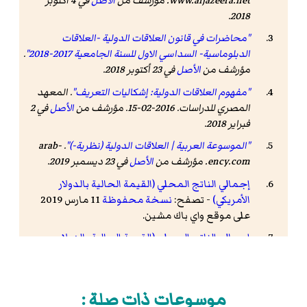
www.aljazeera.net
. مؤرشف من
الأصل
في 4 أكتوبر
.
2018
"محاضرات في قانون العلاقات الدولية -العلاقات
الدبلوماسية- السداسي الاول للسنة الجامعية 2017-2018"
.
مؤرشف من
الأصل
في 23 أكتوبر 2018.
"مفهوم العلاقات الدولية: إشكاليات التعريف"
.
المعهد
المصري للدراسات
. 2016-02-15. مؤرشف من
الأصل
في 2
فبراير 2018
.
"الموسوعة العربية | العلاقات الدولية (نظرية-)"
.
arab-
ency.com
. مؤرشف من
الأصل
في 23 ديسمبر 2019
.
إجمالي الناتج المحلي (القيمة الحالية بالدولار
الأمريكي)
- تصفح:
نسخة محفوظة
11 مارس 2019
على موقع واي باك مشين.
إجمالي الناتج المحلي (القيمة الحالية بالدولار
الأمريكي)
- تصفح:
نسخة محفوظة
12 مارس 2019
على موقع واي باك مشين.
إجمالي الدخل القومي، وفقا لتعادل القوة الشرائية
موسوعات ذات صلة :
(بالأسعار الجارية للدولار الدولي)
- تصفح:
نسخة