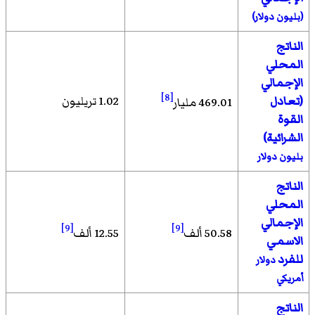
(بليون دولار)
الناتج
المحلي
الإجمالي
[8]
(تعادل
1.02 تريليون
469.01 مليار
القوة
الشرائية)
بليون دولار
الناتج
المحلي
الإجمالي
[9]
[9]
50.58 ألف
12.55 ألف
الاسمي
للفرد
دولار
أمريكي
الناتج