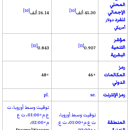
المحلي
[10]
[10]
الإجمالي
45.30 ألف
26.14 ألف
للفرد
دولار
أمريكي
مؤشر
[12]
[11]
التنمية
0.843
0.907
البشرية
رمز
المكالمات
+46
+48
الدولي
رمز الإنترنت
.se
.pl
توقيت وسط أوروبا
،
ت
توقيت وسط أوروبا
،
ع م+01:00
،
ت ع
المنطقة
ت ع م+01:00
،
ت ع
م+02:00
،