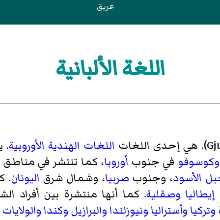
عريق
اللغة الألبانية
اللغات الهندية الأوروبية
. يت
وكوسوفو
في جنوب
أوروبا
، كما تنتشر في مناطق 
بل الأسود
، وجنوب
صربيا
، وشمال شرق
اليونان
. ك
إيطاليا
وصقلية
. كما أنها منتشرة بين أفراد
الشت
وتركيا
وأستراليا
ونيوزلندا
والبرازيل
وكندا
والولايات