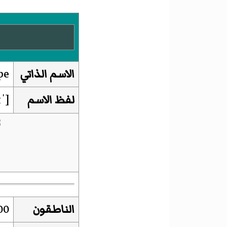
الاسم الذاتي
pe
لفظ الاسم
[ˈɟuha ˈʃcipɛ]
الناطقون
00