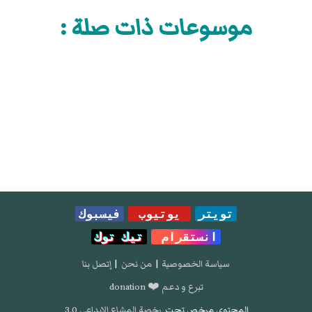
موسوعات ذات صلة :
تويتر
يوتيوب
فيسبوك
انستقرام
تيك توك
سياسة الخصوصية
|
من نحن
|
إتصل بنا
تبرع و دعم ❤️ donation
المحتوى مرخص تحت
رخصة المشاع الإبداعي 3.0