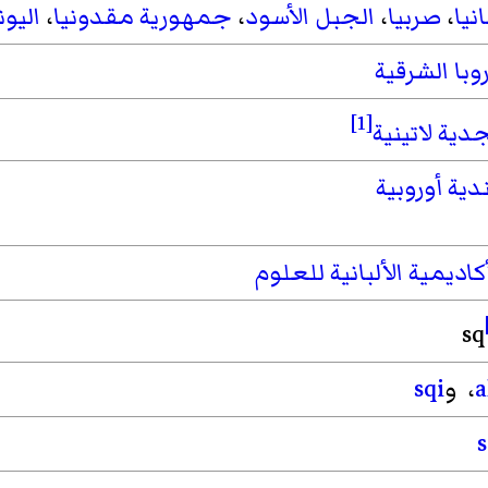
انيا
،
صربيا
،
الجبل الأسود
،
جمهورية مقدونيا
،
اليون
وبا الشرقية
[1]
دية لاتينية
دية أوروبية
كاديمية الألبانية للعلوم
sq
a
، و
sqi
s