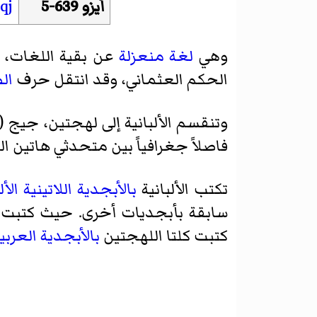
أيزو 639-5
qj
وهي
لغة منعزلة
عن بقية اللغات، و
الحكم العثماني، وقد انتقل حرف
ال
وتنقسم الألبانية إلى لهجتين،
جيج
(
فاصلاً جغرافياً بين متحدثي هاتين ا
تكتب الألبانية
بالأبجدية اللاتينية
الأل
سابقة بأبجديات أخرى. حيث كتبت
كتبت كلتا اللهجتين
بالأبجدية العربي