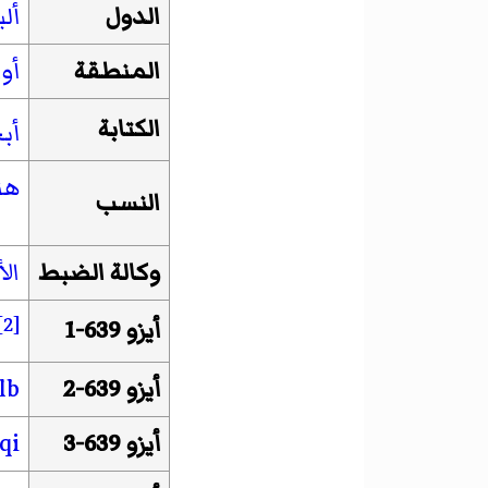
الدول
ألب
المنطقة
أور
الكتابة
أبج
هن
النسب
وكالة الضبط
الأ
[2]
أيزو 639-1
أيزو 639-2
lb
أيزو 639-3
qi