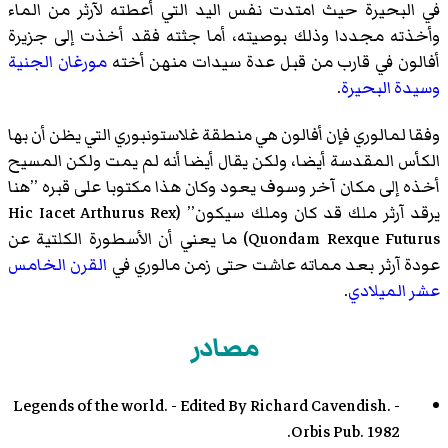
في البحيرة حيث امتدت نفس اليد التي أعطته لآرثر من الماء
وأخذته مجددا وذلك بوصيته، أما جثته فقد أخذت إلى جزيرة
أفالون في قارب من قبل عدة سيدات منهن أخته
مورغان الجنية
وسيدة البحيرة
.
وفقا لمالوري فإن أفالون هي منطقة
غلاستونبوري
التي يظن أن بها
الكأس المقدسة أيضا، ولكن يقال أيضا أنه لم يمت ولكن المسيح
أخذه إلى مكان آخر وسوف يعود وكان هذا مكتوبا على قبره ’’هنا
يرقد آرثر ملك قد كان وملك سيكون’’ (Hic Iacet Arthurus Rex
Quondam Rexque Futurus) ما يعني أن الأسطورة الكلتية عن
عودة آرثر بعد مماته عاشت حتى زمن مالوري في
القرن
الخامس
عشر
الميلادي
.
مصادر
Legends of the world. - Edited By Richard Cavendish. -
Orbis Pub. 1982.