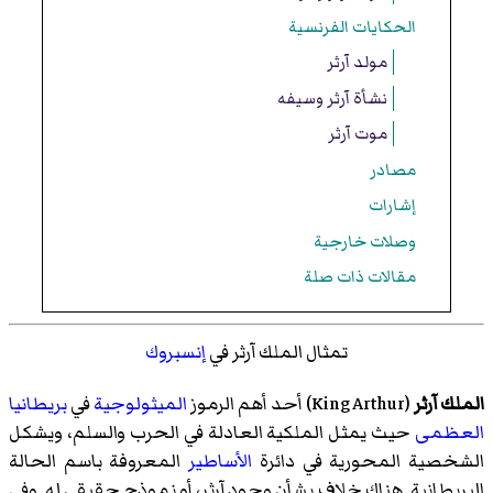
الحكايات الفرنسية
مولد آرثر
نشأة آرثر وسيفه
موت آرثر
مصادر
إشارات
وصلات خارجية
مقالات ذات صلة
تمثال الملك آرثر في
إنسبروك
الملك آرثر
(
King Arthur
)‏ أحد أهم الرموز
الميثولوجية
في
بريطانيا
العظمى
حيث يمثل الملكية العادلة في الحرب والسلم، ويشكل
الشخصية المحورية في دائرة
الأساطير
المعروفة باسم الحالة
البريطانية. هناك خلاف بشأن وجود آرثر، أو نموذج حقيقي له. وفي