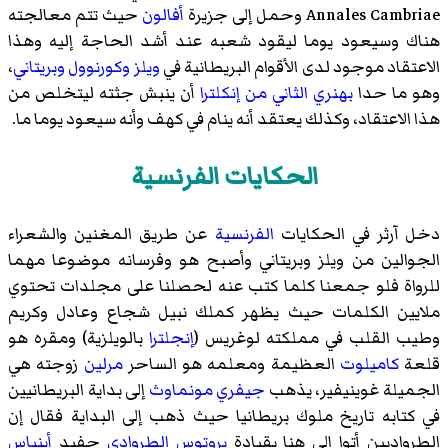
Annales Cambriae وحمل إلى جزيرة
أفالون
حيث تتم معالجته
هناك وسيعود يوما ليقود شعبه عند أشد الحاجة إليه وهذا
الاعتقاد موجود لدى الأقوام البريطانية في
ويلز
وكورنوول
وبريتاني
،
وهو ما حدا
بهنري الثاني من إنكلترا
أن ينبش جثته ليتخلص من
هذا الاعتقاد، وكذلك يعتقد أنه ينام في كهف وأنه سيعود يوما ما.
الحكايات الفرنسية
دخل آرثر في الحكايات
الفرنسية
عن طريق المغنين والشعراء
الجوالين من ويلز وبريتاني وأصبح هو وفرسانه موضوعا مهما
للرواة فلو جمعنا كلما كتب عنه لحصلنا على مجلدات تحتوي
ملايين الكلمات حيث يظهر كملك نبيل شجاع وعادل وكريم
وطيب القلب في مملكته لوغريس (
إنجلترا
بالويلزية) ومقره هو
قلعة
كاميلوت
العظيمة ومعلمه هو الساحر
مرلين
زوجته هي
الجميلة غوينيفير، يذهب
جيفري مونماوث
إلى بداية البريطانيين
في كتابه تاريخ ملوك بريطانيا حيث ذهب إلى البداية فقال إن
الطرواديين أتوا إلى هنا بقيادة
بروتوس الطروادي
حفيد
أينياس