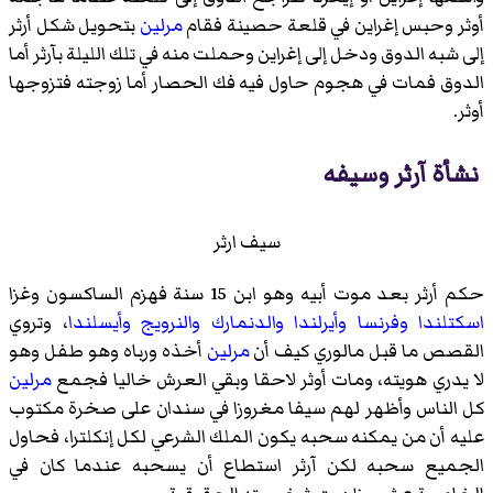
أوثر وحبس إغراين في قلعة حصينة فقام
مرلين
بتحويل شكل أرثر
إلى شبه الدوق ودخل إلى إغراين وحملت منه في تلك الليلة بآرثر أما
الدوق فمات في هجوم حاول فيه فك الحصار أما زوجته فتزوجها
أوثر.
نشأة آرثر وسيفه
سيف ارثر
حكم أرثر بعد موت أبيه وهو ابن 15 سنة فهزم الساكسون وغزا
اسكتلندا
وفرنسا
وأيرلندا
والدنمارك
والنرويج
وأيسلندا
، وتروي
القصص ما قبل مالوري كيف أن
مرلين
أخذه ورباه وهو طفل وهو
لا يدري هويته، ومات أوثر لاحقا وبقي العرش خاليا فجمع
مرلين
كل الناس وأظهر لهم سيفا مغروزا في سندان على صخرة مكتوب
عليه أن من يمكنه سحبه يكون الملك الشرعي لكل إنكلترا، فحاول
الجميع سحبه لكن آرثر استطاع أن يسحبه عندما كان في