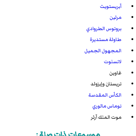
آبريستويث
مرلين
بروتوس الطروادي
طاولة مستديرة
المجهول الجميل
لانسلوت
غاوين
تريستان وإيزولد
الكأس المقدسة
توماس مالوري
موت الملك آرثر
موسوعات ذات صلة :