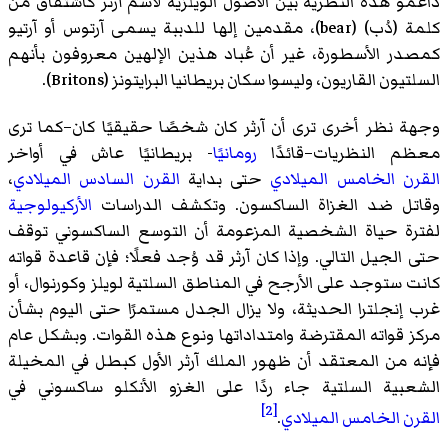
داعمو هذه النظرية بين الأصول الويلزية لاسم آرثر كاشتقاق من
كلمة (دُب) (
bear
)‏، مقدمين إلها للدببة يسمى
آرتوس
أو
آرتيو
كمصدر الأسطورة، غير أن عُباد هذين الإلهين معروفون بأنهم
السلتيون القاريون، وليسوا سكان بريطانيا البرايتونز (
Britons
)‏.
وجهة نظر أخرى ترى أن آرثر كان شخصًا حقيقيًا كان–كما ترى
معظم النظريات–قائدًا
رومانيًا
- بريطانيًا عاش في أواخر
القرن
الخامس
الميلادي
حتى بداية
القرن
السادس
الميلادي
،
وقاتل ضد الغزاة الساكسون. وتكشف الدراسات
الأركيولوجية
لفترة حياة الشخصية المزعومة أن التوسع الساكسوني توقف
حتى الجيل التالي. وإذا كان آرثر قد وُجد فعلًا؛ فإن قاعدة قواته
كانت ستوجد على الأرجح في المناطق السلتية لويلز وكورنوال، أو
غرب إنجلترا الحديثة، ولا يزال الجدل مستمرًا حتى اليوم بشأن
مركز قواته المقترضة وامتداداتها ونوع هذه القوات. وبشكل عام
فإنه من المعتقد أن ظهور الملك آرثر الأول كبطل في المخيلة
الشعبية السلتية جاء ردًا على الغزو الأنكلو ساكسوني في
[2]
القرن
الخامس
الميلادي
.