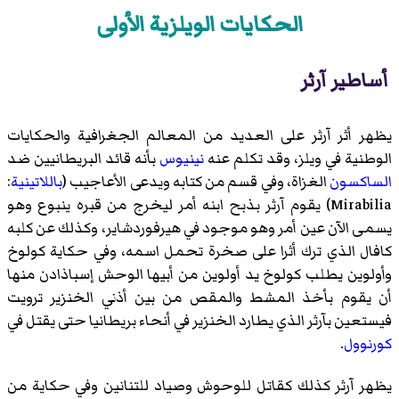
الحكايات الويلزية الأولى
أساطير آرثر
يظهر أثر آرثر على العديد من المعالم الجغرافية والحكايات
الوطنية في ويلز، وقد تكلم عنه
نينيوس
بأنه قائد البريطانيين ضد
الساكسون
الغزاة، وفي قسم من كتابه ويدعى الأعاجيب (
باللاتينية
:
Mirabilia
) يقوم آرثر بذبح ابنه
أمر
ليخرج من قبره ينبوع وهو
يسمى الآن عين أمر وهو موجود في
هيرفوردشاير
، وكذلك عن كلبه
كافال
الذي ترك أثرا على صخرة تحمل اسمه، وفي حكاية
كولوخ
وأولوين
يطلب كولوخ يد أولوين من أبيها الوحش
إسباذادن
منها
أن يقوم بأخذ المشط والمقص من بين أذني الخنزير
ترويت
فيستعين بآرثر الذي يطارد الخنزير في أنحاء بريطانيا حتى يقتل في
كورنوول
.
يظهر آرثر كذلك كقاتل للوحوش وصياد للتنانين وفي حكاية من