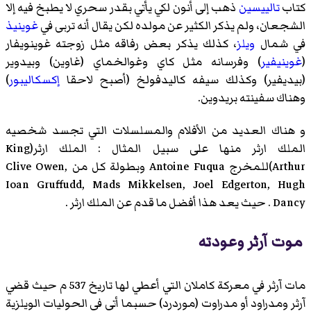
كتاب
تالييسين
ذهب إلى أنون لكي يأتي بقدر سحري لا يطبخ فيه إلا
الشجعان، ولم يذكر الكثير عن مولده لكن يقال أنه تربى في
غوينيذ
في شمال
ويلز
، كذلك يذكر بعض رفاقه مثل زوجته غوينويفار
(
غوينيفير
) وفرسانه مثل كاي وغوالخماي (
غاوين
) وبيدوير
(
بيديفير
) وكذلك سيفه كاليدفولخ (أصبح لاحقا
إكسكاليبور
)
وهناك سفينته بريدوين.
و هناك العديد من الأفلام والمسلسلات التي تجسد شخصيه
الملك ارثر منها على سبيل المثال : الملك ارثر(King
Arthur)للمخرج Antoine Fuqua وبطولة كل من Clive Owen,
Ioan Gruffudd, Mads Mikkelsen, Joel Edgerton, Hugh
Dancy . حيث يعد هذا أفضل ما قدم عن الملك ارثر .
موت آرثر وعودته
مات آرثر في معركة
كاملان
التي أعطي لها تاريخ 537 م حيث قضي
آرثر ومدراود أو مدراوت (
موردرد
) حسبما أتى في الحوليات الويلزية