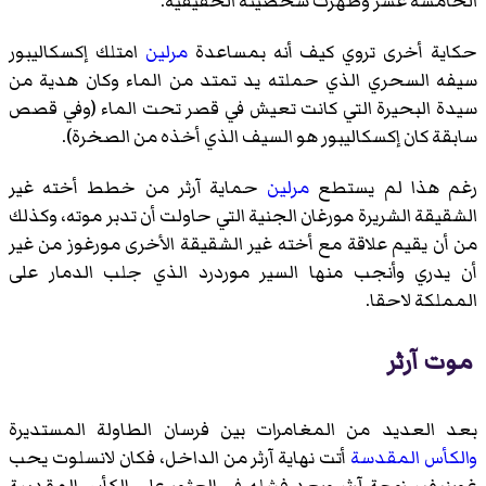
الخامسة عشر وظهرت شخصيته الحقيقية.
حكاية أخرى تروي كيف أنه بمساعدة
مرلين
امتلك إكسكاليبور
سيفه السحري الذي حملته يد تمتد من الماء وكان هدية من
سيدة البحيرة التي كانت تعيش في قصر تحت الماء (وفي قصص
سابقة كان إكسكاليبور هو السيف الذي أخذه من الصخرة).
رغم هذا لم يستطع
مرلين
حماية آرثر من خطط أخته غير
الشقيقة الشريرة مورغان الجنية التي حاولت أن تدبر موته، وكذلك
من أن يقيم علاقة مع أخته غير الشقيقة الأخرى مورغوز من غير
أن يدري وأنجب منها السير موردرد الذي جلب الدمار على
المملكة لاحقا.
موت آرثر
بعد العديد من المغامرات بين فرسان الطاولة المستديرة
والكأس المقدسة
أتت نهاية آرثر من الداخل، فكان لانسلوت يحب
غوينيفير زوجة آرثر وبعد فشله في العثور على الكأس المقدسة