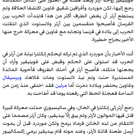
رجع إليها، لكن موردرد وأغرافين شقيق غاوين اكتشفا العلاقة ولم
يستطع آرثر أن يغض الطرف أكثر من هذا فابتدأت الحرب بين
الفرسان فأصبحوا منقسمين بين آرثر ولانسلوت الذي انتقلت
الحرب إلى بلاده في فرنسا وتجابه مع غاوين في معركة خرج منها
الأخير بجراح خطيرة.
أتت الأخبار بأن موردرد الذي تم تركه ليحكم إنكلترا نيابة عن آرثر في
الحرب قد استولى على الحكم وقبض على غوينيفير وأراد أن
يجعلها ملكته، فأصبح آرثر في أحلك الظروف فأخوية المائدة
المستديرة حلت وتم نبذ لانسلوت ومات
غالاهاد
وبرسيفال
وغاوين يحتضر وبلاده دمرت أما
مرلين
فقد اختفى منذ زمن من
الساحة فعجلة الحظ التي رفعته يوما قد أطاحت به.
رجع آرثر إلى إنكلترا في الحال، وفي ساليسبوري حدثت معركة كبيرة
قتل فيها الموالون لآرثر ولم يبق إلّأ بيديفير، وكان آرثر مصمما على
الانتقام من ابنه الخائن فرماه برمح ولكن موردرد قبل أن يموت
أرسل طعنة قاتلة لآرثر، وعند موته قام بيديفير برمي إكسكاليبور