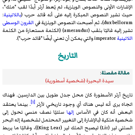
الإشارات الأولى والنصوص الويلزية، لم يُعط آرثر أبدًا لقب "ملك"،
حيث تشير النصوص المبكرة إليه على أنه قائد حرب (
باللاتينية
:
dux bellorum)، ثم أصبحت النصوص الويلزية في
القرون الوسطى
تشير إليه غالبًا بلقب (
ameraudur
)‏ (الكلمة مستعارة من الكلمة
اللاتينية
imperator والتي يمكن أن تعني أيضًا "قائد حرب").
التاريخ
مقالة مفصلة
:
سيدة البحيرة (شخصية أسطورية)
تاريخ آرثر الأسطورة كان محل جدل طويل بين الدارسين. فهناك
[1]
اتجاه يرى أنه ليس هناك أي وجود تاريخي لآرثر
. بينما يعتقد
البعض أنه كان في الأساس
إلها
سلتيًا نصف منسي تحول إلى
شخصية ملكية (بالإشارة إلى التغيير المحتمل لشخصية إله البحر
السلتي لير (
Lir
)‏ ليصبح الملك لير (
King Lear
)‏)، وغالبًا ما يربط