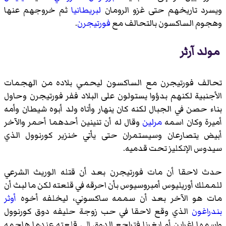
ويسرد تاريخهم حتى غزو الرومان
لبريطانيا
ثم خروجهم عنها
وهجوم الساكسون بالتحالف مع
فورتيجرن
.
مولد آرثر
تحالف فورتيجرن مع الساكسون ليحمي بلاده من الهجمات
الأجنبية لكنهم بدؤوا يستولون على البلاد ففر فورتيجرن وحاول
بناء حصن في الجبال لكنه كان ينهار وأتاه ولد أبوه شيطان وأمه
أميرة وكان اسمه
مرلين
وقال له أن تنينين أحدهما أحمر والآخر
أبيض يتصارعان وسيستمران حتى يأتي خنزير كورنوول الذي
سيدوس الإنكليز تحت قدميه.
حدث لاحقا أن مات فورتيجرن بعد أن قتله الوريث الشرعي
للمملك
أوريليوس أمبروسيوس
بأن احرقه في قلعته لكن ما لبث أن
مات هو الآخر بعد أن سممه ساكسوني، ليخلفه أخوه
أوثر
بندراغون
الذي وقع لاحقا في حب زوجة حليفه دوق كورنوول
واسمها إغراين أو إيغرنا فتراجع الدوق إلى قلعته عندما هاجمه