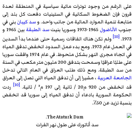
على الرغم من وجود توترات مائية سياسية في المنطقة لعدة
قرون فإن الضغوط السكانية في الستينيات دفعت كل بلد إلى
متابعة تنمية الموارد المائية من جانب واحد. و
سد كيبان
بني في
جنوب
الأناضول
1965-1973 وسوريا بنيت
سد الطبقة
بين 1965 و
[10]
1973.
ولم تكن هناك اتفاقات رسمية حتى عندما بدأ السدين
في العمل عام 1973. ومع بدء عمل السدود انخفض تدفق المياه
في اتجاه مجرى النهر بشكل ملحوظ. في عام 1974 وافقت سوريا
على طلبًا عراقيًا وسمحت بتدفق 200 مليون متر مكعب في السنة
من سد الطبقة. ومع ذلك طلب العراق في العام التالي تدخل
الجامعة العربية
، مشيرا إلى أن تدفق المياه التي تصل إلى العراق
[10]
قد انخفض من 920 م20 / ثانية إلى 197 م³ / ثانية.
ردت
الحكومة السورية بادعاء أن تدفق المياه إلى سوريا قد انخفض
بنسبة تزيد عن 50٪.
سد أتاتورك على طول نهر الفرات