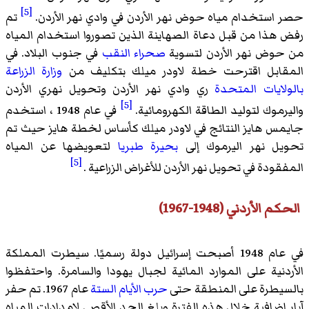
[5]
حصر استخدام مياه حوض نهر الأردن في وادي نهر الأردن.
تم
رفض هذا من قبل دعاة الصهاينة الذين تصوروا استخدام المياه
من حوض نهر الأردن لتسوية
صحراء النقب
في جنوب البلاد. في
المقابل اقترحت خطة لاودر ميلك بتكليف من
وزارة الزراعة
بالولايات المتحدة
ري وادي نهر الأردن وتحويل نهري الأردن
[5]
واليرموك لتوليد الطاقة الكهرومائية.
في عام 1948 ، استخدم
جايمس هايز النتائج في لاودر ميلك كأساس لخطة هايز حيث تم
تحويل نهر اليرموك إلى
بحيرة طبريا
لتعويضها عن المياه
[5]
المفقودة في تحويل نهر الأردن للأغراض الزراعية .
الحكم الأردني (1948-1967)
في عام 1948 أصبحت إسرائيل دولة رسميًا. سيطرت المملكة
الأردنية على الموارد المائية لجبال يهودا والسامرة. واحتفظوا
بالسيطرة على المنطقة حتى
حرب الأيام الستة
عام 1967. تم حفر
آبار إضافية خلال هذه الفترة وبلغ الحد الأقصى لإمدادات المياه