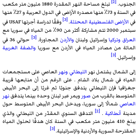
[2]
الجنوب.
تبلغ مساحة النهر المقدرة 1880 مليون متر مكعب
في السنة و 73٪ منها مصدره الأراضى في الدول العربية و 27٪ منها
[3]
في
الأراضى الفلسطينية المحتلة
.
وفقًا لدراسة أجرتها USAF في
سبتمبر 2000 تتم مشاركة أكثر من 90٪ من المياه في سوريا مع
[3]
العراق
وتركيا
وإسرائيل ولبنان
والأردن
المجاورة.
حوالي 36 في
المائة من مصادر المياه في الأردن مع سوريا
والضفة الغربية
[3]
وإسرائيل.
إلى الشمال يشتمل نهر
الليطاني ونهر
العاصي على مستجمعات
المياه في شمال بلاد الشام . على الرغم من أن منابعها قريبة
جغرافيا فإن الليطاني يتدفق جنوبًا ثم غربًا إلى البحر الأبيض
المتوسط بالقرب من
صور
ويمر عبر لبنان وحده بينما يتدفق
نهر
العاصي
شمالًا إلى سوريا، ويدخل البحر الأبيض المتوسط حول
[2]
مدينة
أنطاكية
.
التدفق السنوي المقدّر من الليطاني والذي
يبلغ 410 مليون متر مكعب في السنة كان هدفًا لحلول المياه
[3]
المقترحة السورية والأردنية والإسرائيلية.