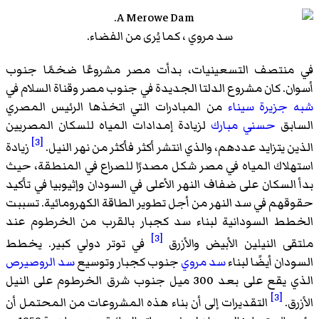
سد مروي ، كما يُرى من الفضاء.
في منتصف التسعينيات، بدأت مصر مشروعًا ضخمًا جنوب
أسوان. كان مشروع الدلتا الجديدة في جنوب مصر وقناة السلام في
شبه جزيرة سيناء
من المبادرات التي اتخذها الرئيس المصري
السابق
حسني مبارك
لزيادة إمدادات المياه للسكان المصريين
[3]
الذين يتزايد عددهم، والذي انتشر أكثر فأكثر من نهر النيل.
زيادة
استهلاك المياه في مصر شكل مصدرًا للصراع في المنطقة، حيث
بدأ السكان على ضفاف النهر الأعلى في السودان وإثيوبيا في تأكيد
حقوقهم في سد النهر من أجل تطوير الطاقة الكهرومائية. تسببت
الخطط السودانية لبناء سد كجبار بالقرب من الخرطوم عند
[3]
ملتقى النيلين الأبيض والأزرق
في توتر دولي كبير. يخطط
السودان أيضًا لبناء
سد مروي
جنوب كجبار وتوسيع
سد الروصيرص
الذي يقع على بعد 300 ميل جنوب شرق الخرطوم على النيل
[3]
الأزرق.
التقديرات إلى أن بناء هذه المشروعات من المحتمل أن