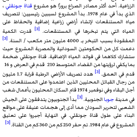
الزراعية. أحد أكثر مصادر الصراع بروزًا هو مشروع
قناة جونقلي
،
الذي بدأ في عام 1978. بدأ المشروع لسببين رئيسيين: لتصريف
مياه المستنقعات لإنشاء أراضي زراعية إضافية والحفاظ على
[3]
المياه التي يتم تبخرها في المستنقعات.
قدرت الكمية
[3]
المفقودة بسبب التبخر بـ 4000 مليون متر مكعب / السنة.
دعمت كل من الحكومتين السودانية والمصرية المشروع حيث
ستشارك كلاهما في فوائد المياه الإضافية. قناة جونقلي ضخمة
بما يكفي لرؤيتها من الفضاء. المتوسط 210 قدم في العرض و 16
[3]
قدم في العمق.
هدد تصريف الأراضي الرطبة قرابة 1.7 مليون
من رجال القبائل المحليين الذين اعتمدوا على المستنقعات من
أجل البقاء وفي نوفمبر 1974 قام السكان المحليون بأعمال شغب
[3]
في مدينة
جوبا
الجنوبية.
بدأ الجنوبيون يتدفقون على الجيش
الشعبي لتحرير السودان مما أدى إلى هجمات عنيفة على مواقع
البناء على طول قناة جونقلي. في النهاية أجبروا على تعليق
[3]
المشروع في عام 1984. تم حفر 250 كم من 360 كم من القناة.