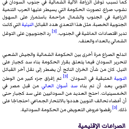
كما تسبب توغل الزراعة الآلية الشمالية في جنوب السودان في
نشوب صراع. تصورت الحكومة التي يسيطر عليها العرب التنمية
الزراعية في الجنوب والشمال مزاحمة باستمرار على السهول
الجنوبية الخصبة. مثل هذا التعدي هدد القبائل
النيلية
التي كانت
[3]
تدير اقتصادات الماشية في الجنوب.
رد الجنوبيون على التوغل
الشمالي بالعداء والعنف.
اندلع الصراع مرة أخرى بين الحكومة الشمالية والجيش الشعبي
لتحرير السودان فيما يتعلق بقرار الحكومة بناء سد كجبار على
النيل. كان من شأن الخزان الناتج أن يضطر إلى نقل آخر القبائل
[3]
النوبية
المتبقية في السودان.
تم إغراق جزء كبير من الوطن
النوبي بعد أن تم بناء
سد أسوان العالي
من قبل مصر في
الخمسينيات. احتج العديد من السودانيين على سد كجبار حتى
أن أعضاء تحالف النوبين هددوا بالانتحار الجماعي احتجاجًا على
[3]
ذلك.
رفضوا عروض التعويض من الحكومة السودانية.
الصراعات الإقليمية