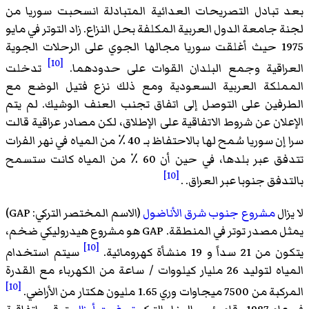
بعد تبادل التصريحات العدائية المتبادلة انسحبت سوريا من
لجنة جامعة الدول العربية المكلفة بحل النزاع. زاد التوتر في مايو
1975 حيث أغلقت سوريا مجالها الجوي على الرحلات الجوية
[10]
العراقية وجمع البلدان القوات على حدودهما.
تدخلت
المملكة العربية السعودية ومع ذلك نزع فتيل الوضع مع
الطرفين على التوصل إلى اتفاق تجنب العنف الوشيك. لم يتم
الإعلان عن شروط الاتفاقية على الإطلاق، لكن مصادر عراقية قالت
سرا إن سوريا سُمح لها بالاحتفاظ بـ 40 ٪ من المياه في نهر الفرات
تتدفق عبر بلدها، في حين أن 60 ٪ من المياه كانت ستسمح
[10]
بالتدفق جنوبا عبر العراق. .
لا يزال
مشروع جنوب شرق الأناضول
(الاسم المختصر التركي: GAP)
يمثل مصدر توتر في المنطقة. GAP هو مشروع هيدروليكي ضخم،
[10]
يتكون من 21 سداً و 19 منشأة كهرومائية.
سيتم استخدام
المياه لتوليد 26 مليار كيلووات / ساعة من الكهرباء مع القدرة
[10]
المركبة من 7500 ميجاوات وري 1.65 مليون هكتار من الأراضي.