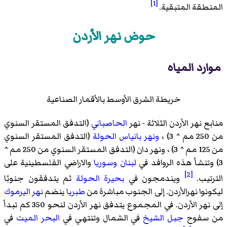
[1]
المنطقة المتبقية.
حوض نهر الأردن
موارد المياه
خريطة الشرق الأوسط بالأقمار الصناعية
منابع نهر الأردن الثلاثة - نهر
الحاصباني
(التدفق المستقر السنوي
من 250 مم ^ 3) ،
ونهر بانياس الحولة
(التدفق المستقر السنوي
من 125 مم ^ 3) ، ونهر دان (التدفق المستقر السنوي من 250 مم ^
3) وتنشأ هذه الروافد في
لبنان
وسوريا
والاراضي الفلسطينية على
[2]
الترتيب.
ويندمجون في
بحيرة الحولة
ثم يتدفقون جنوبًا
ليكونوا نهرالأردن. إلى الجنوب مباشرة من
طبريا
ينضم
نهر اليرموك
إلى نهر الأردن. في المجموع يتدفق نهر الأردن لنحو 350 كم تبدأ
من سفوح
جبل الشيخ
في الشمال وتنتهي في
البحر الميت
في