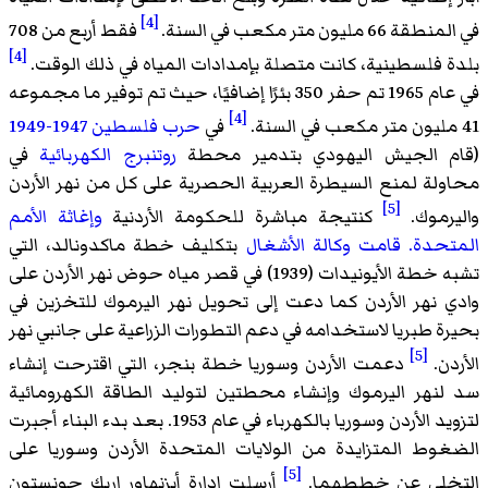
[4]
في المنطقة 66 مليون متر مكعب في السنة.
فقط أربع من 708
[4]
بلدة فلسطينية، كانت متصلة بإمدادات المياه في ذلك الوقت.
في عام 1965 تم حفر 350 بئرًا إضافيًا، حيث تم توفير ما مجموعه
[4]
41 مليون متر مكعب في السنة.
في
حرب فلسطين 1947-1949
(قام الجيش اليهودي بتدمير محطة
روتنبرج الكهربائية
في
محاولة لمنع السيطرة العربية الحصرية على كل من نهر الأردن
[5]
واليرموك.
كنتيجة مباشرة للحكومة الأردنية
وإغاثة الأمم
المتحدة. قامت وكالة الأشغال
بتكليف خطة ماكدونالد، التي
تشبه خطة الأيونيدات (1939) في قصر مياه حوض نهر الأردن على
وادي نهر الأردن كما دعت إلى تحويل نهر اليرموك للتخزين في
بحيرة طبريا لاستخدامه في دعم التطورات الزراعية على جانبي نهر
[5]
الأردن.
دعمت الأردن وسوريا خطة بنجر، التي اقترحت إنشاء
سد لنهر اليرموك وإنشاء محطتين لتوليد الطاقة الكهرومائية
لتزويد الأردن وسوريا بالكهرباء في عام 1953. بعد بدء البناء أجبرت
الضغوط المتزايدة من الولايات المتحدة الأردن وسوريا على
[5]
التخلي عن خططهما.
أرسلت إدارة أيزنهاور إريك جونستون