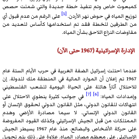
كمبعوث خاص وتم تنفيذ خطة جديدة والتي شملت حصص
[5]
توزيع المياه في حوض نهر الأردن.
على الرغم من عدم قبول أي
من الطرفين للخطة فقد تم استخدامها كأساس للعديد من
مفاوضات النزاع اللاحق بشأن المياه.
الإدارة الإسرائيلية (1967 حتى الآن)
عندما احتلت إسرائيل الضفة الغربية في حرب الأيام الستة عام
1967 تم إعلان أن الموارد المائية في المنطقة ملك للدولة. إن
للاحتلال آثاراً هائلة على الحياة اليومية للشعب الفلسطيني
[7]
[6]
وإمدادات المياه:
في جوانب كثيرة ينطوي الاحتلال على
انتهاكات للقانون الدولي، مثل القانون الدولي لحقوق الإنسان أو
القانون الدولي الإنساني. لا سيما مصادرة الأراضي وهدم
الممتلكات من قبل الجيش الإسرائيلي وكذلك القيود المفروضة
على حركة الأشخاص والبضائع. منذ عام 1967 يسيطر الجيش
الإسرائيلي على معظم مصادر المياه. علاوة على ذلك يتم تحويل