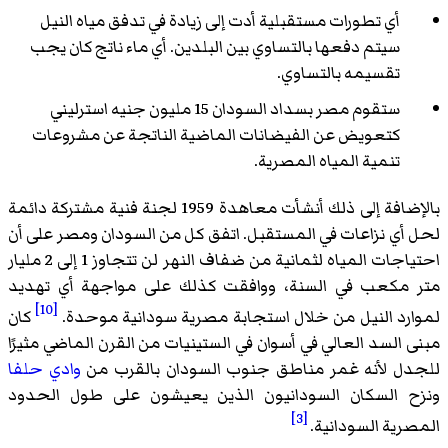
أي تطورات مستقبلية أدت إلى زيادة في تدفق مياه النيل
سيتم دفعها بالتساوي بين البلدين. أي ماء ناتج كان يجب
تقسيمه بالتساوي.
ستقوم مصر بسداد السودان 15 مليون جنيه استرليني
كتعويض عن الفيضانات الماضية الناتجة عن مشروعات
تنمية المياه المصرية.
بالإضافة إلى ذلك أنشأت معاهدة 1959 لجنة فنية مشتركة دائمة
لحل أي نزاعات في المستقبل. اتفق كل من السودان ومصر على أن
احتياجات المياه لثمانية من ضفاف النهر لن تتجاوز 1 إلى 2 مليار
متر مكعب في السنة، ووافقت كذلك على مواجهة أي تهديد
[10]
لموارد النيل من خلال استجابة مصرية سودانية موحدة.
كان
مبنى السد العالي في أسوان في الستينيات من القرن الماضي مثيرًا
للجدل لأنه غمر مناطق جنوب السودان بالقرب من
وادي حلفا
ونزح السكان السودانيون الذين يعيشون على طول الحدود
[3]
المصرية السودانية.