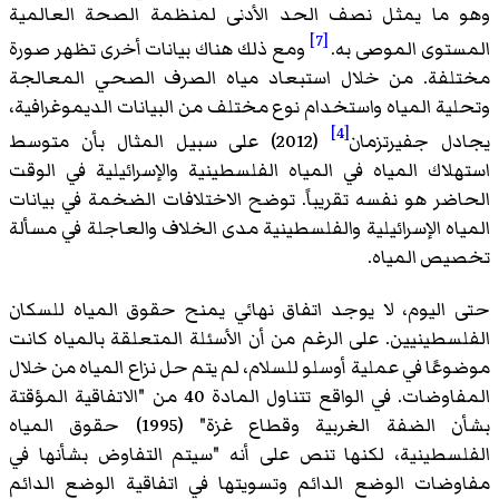
وهو ما يمثل نصف الحد الأدنى لمنظمة الصحة العالمية
[7]
المستوى الموصى به.
ومع ذلك هناك بيانات أخرى تظهر صورة
مختلفة. من خلال استبعاد مياه الصرف الصحي المعالجة
وتحلية المياه واستخدام نوع مختلف من البيانات الديموغرافية،
[4]
يجادل جفيرتزمان
(2012) على سبيل المثال بأن متوسط
استهلاك المياه في المياه الفلسطينية والإسرائيلية في الوقت
الحاضر هو نفسه تقريباً. توضح الاختلافات الضخمة في بيانات
المياه الإسرائيلية والفلسطينية مدى الخلاف والعاجلة في مسألة
تخصيص المياه.
حتى اليوم، لا يوجد اتفاق نهائي يمنح حقوق المياه للسكان
الفلسطينيين. على الرغم من أن الأسئلة المتعلقة بالمياه كانت
موضوعًا في عملية أوسلو للسلام، لم يتم حل نزاع المياه من خلال
المفاوضات. في الواقع تتناول المادة 40 من "الاتفاقية المؤقتة
بشأن الضفة الغربية وقطاع غزة" (1995) حقوق المياه
الفلسطينية، لكنها تنص على أنه "سيتم التفاوض بشأنها في
مفاوضات الوضع الدائم وتسويتها في اتفاقية الوضع الدائم