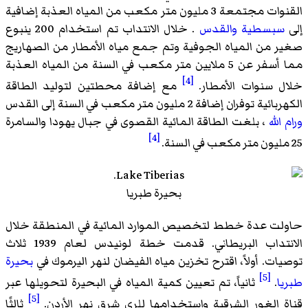
القنوات مجتمعة 3 مليون متر مكعب من المياه العذبة إضافية
إلى
سبسطية
والقدس
. خلال الانتداب تم استخدام 200 ينبوع
صغير من المياه الجوفية وتم جمع مياه الأمطار من الصهاريج
مما أسفر عن 5 ملايين متر مكعب في السنة من المياه العذبة
[4]
خلال سنوات الأمطار.
مع إضافة محطتين لتوليد الطاقة
الكهربائية توفران إضافة 2 مليون متر مكعب في السنة إلى القدس
ورام الله
، بلغت الطاقة المائية القصوى في جبال يهودا والسامرة
[4]
25 مليون متر مكعب في السنة.
بحيرة طبريا
حاولت عدة خطط لتخصيص الموارد المائية في المنطقة خلال
الانتداب البريطاني. قدمت خطة لونيدس لعام 1939 ثلاث
توصيات. أولاً، اقترح تخزين مياه الفيضان لنهر اليرموك في
بحيرة
[5]
طبريا
.
ثانياً، تم تعيين كمية المياه في البحيرة لتحويلها عبر
[5]
قناة الغور الشرقية واستخدامها للري شرق نهر الأردن.
ثالثًا