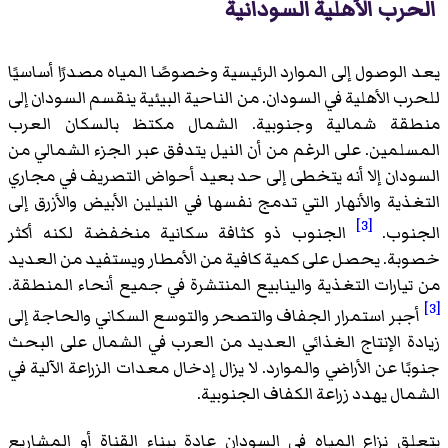
الحرب الأهلية السودانية
يعد الوصول إلى الموارد الرئيسية وخصوصًا المياه مصدرًا أساسيًا
للحرب الأهلية في السودان. من الناحية البيئية ينقسم السودان إلى
منطقة شمالية وجنوبية. الشمال مكتظ بالسكان العرب
المسلمين. على الرغم من أن النيل يتدفق عبر الجزء الشمالي من
السودان إلا أنه يتخطى إلى حد بعيد أحواض التصريف في مجاري
التغذية والأنهار التي تدمج نفسها في النيلين الأبيض والأزرق إلى
[3]
الجنوب.
الجنوب ذو كثافة سكانية منخفضة لكنه أكثر
خصوبة. يحصل على كمية كافية من الأمطار ويستفيد من العديد
من تيارات التغذية والينابيع المنتشرة في جميع أنحاء المنطقة.
[3]
أجبر استمرار الجفاف والتصحر والتوسع السكاني والحاجة إلى
زيادة الإنتاج الغذائي العديد من العرب في الشمال على البحث
جنوبًا عن الأراضي والموارد. لا يزال إدخال معدات الزراعة الآلية في
الشمال يهدد زراعة الكفاف الجنوبية.
يتعلق نزاع المياه في السودان عادة ببناء القناة أو المشاريع