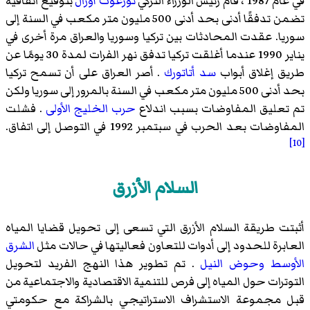
في عام 1987 ، قام رئيس الوزراء التركي
تورغوت أوزال
بتوقيع اتفاقية
تضمن تدفقًا أدنى بحد أدنى 500 مليون متر مكعب في السنة إلى
سوريا. عقدت المحادثات بين تركيا وسوريا والعراق مرة أخرى في
يناير 1990 عندما أغلقت تركيا تدفق نهر الفرات لمدة 30 يومًا عن
طريق إغلاق أبواب
سد أتاتورك
. أصر العراق على أن تسمح تركيا
بحد أدنى 500 مليون متر مكعب في السنة بالمرور إلى سوريا ولكن
تم تعليق المفاوضات بسبب اندلاع
حرب الخليج الأولى
. فشلت
المفاوضات بعد الحرب في سبتمبر 1992 في التوصل إلى اتفاق.
[10]
السلام الأزرق
أثبتت طريقة السلام الأزرق التي تسعى إلى تحويل قضايا المياه
العابرة للحدود إلى أدوات للتعاون فعاليتها في حالات مثل
الشرق
الأوسط
وحوض النيل
. تم تطوير هذا النهج الفريد لتحويل
التوترات حول المياه إلى فرص للتنمية الاقتصادية والاجتماعية من
قبل مجموعة الاستشراف الاستراتيجي بالشراكة مع حكومتي