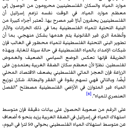
موارد المياه والسكان الفلسطينيين محرومون من الوصول إلى
معظم موارد المياه. في الوقت نفسه تزعم إسرائيل أن
الفلسطينيين يحفرون آبارًا غير مصرح بها. تُعتبر أجزاء كبيرة من
البنية التحتية للمياه الفلسطينية بما في ذلك الخزانات والآبار
وأنظمة الري غير القانونية يتم هدمها بشكل منهجي. بما أن
تطوير البنى التحتية الفلسطينية للمياه محظور في الغالب فإن
شبكات الإمداد بالمياه الفلسطينية في حالة سيئة للغاية. وبهذه
الطريقة فإنها تعكس الوضع السياسي الضعيف والغموض
لفلسطين. نظرًا لأن معظم سكان الضفة الغربية يعتمدون على
الزراعة فإن العجز المائي الفلسطيني يضعف الاقتصاد المحلي
أيضًا. وبالتالي فهي تسهم بقوة في الفقر والبطالة. شكل توزيع
المياه غير المتوازن في الأراضي الفلسطينية مصطلح "الفصل
[8]
العنصري للمياه".
على الرغم من صعوبة الحصول على بيانات دقيقة فإن متوسط
استهلاك المياه في إسرائيل في الضفة الغربية يزيد بنحو 6 أضعاف
عن متوسط استهلاك المياه الفلسطيني بحوالي 50 لترا في اليوم،