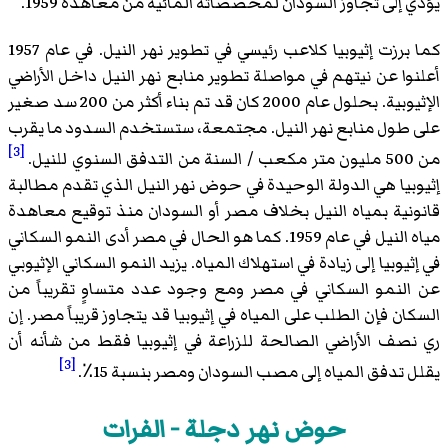
يؤدي إلى تجاوز السودان لمخصصاته المائية من معاهدة 1959.
كما برزت إثيوبيا كلاعب رئيسي في تطوير نهر النيل. في عام 1957
أعلنوا عن نيتهم في مواصلة تطوير منابع نهر النيل داخل الأراضي
الإثيوبية. بحلول عام 2000 كان قد تم بناء أكثر من 200 سد صغير
على طول منابع نهر النيل. مجتمعة، ستستخدم السدود ما يقرب
[3]
من 500 مليون متر مكعب / السنة من التدفق السنوي للنيل.
إثيوبيا هي الدولة الوحيدة في حوض نهر النيل الذي تقدم مطالبة
قانونية بمياه النيل بخلاف مصر أو السودان منذ توقيع معاهدة
مياه النيل في عام 1959. كما هو الحال في مصر أدى النمو السكاني
في إثيوبيا إلى زيادة في استهلاك المياه. يزيد النمو السكاني الإثيوبي
عن النمو السكاني في مصر ومع وجود عدد متساوٍ تقريباً من
السكان فإن الطلب على المياه في إثيوبيا قد يتجاوز قريباً مصر. إن
ري نصف الأراضي الصالحة للزراعة في إثيوبيا فقط من شأنه أن
[3]
يقلل تدفق المياه إلى مصب السودان ومصر بنسبة 15٪.
حوض نهر دجلة - الفرات