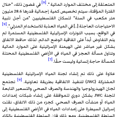
[9]
المتعلقة إلى مختلف الموارد المائية ".
في غضون ذلك، "خلال
الفترة المؤقتة، سيتم تخصيص كمية إجمالية قدرها 28.6 مليون
متر مكعب في السنة" للسكان الفلسطينيين "من أجل تلبية
[9]
الاحتياجات العاجلة [..] في المياه العذبة للاستخدام المنزلي".
في الواقع، بسبب التوترات الإسرائيلية الفلسطينية المستمرة لم
يتم التفاوض أبداً على اتفاقية الوضع الدائم. لذلك حافظ الاتفاق
بشكل غير مباشر على الهيمنة الإسرائيلية على الموارد المائية
وتناول مسألة العجز في المياه في الأراضي الفلسطينية المحتلة
[7]
كمسألة حاجة إنسانية وليست حقًا.
علاوة على ذلك تم إنشاء لجنة المياه الإسرائيلية الفلسطينية
[9]
المشتركة (JWC) لتنفيذ الاتفاقية بطريقة تعاونية.
تجتمع
لجان الهيدرولوجيا والهندسة والصرف الصحي والتسعير التابعة
للجنة JWC بشكل دوري للموافقة على إنشاء شبكات إمدادات
المياه أو منشآت الصرف الصحي. كجزء من ذلك الاتفاق، نقلت
إسرائيل السيطرة على إمدادات المياه في الأراضي الفلسطينية إلى
السلطة الفلسطينية. ومع ذلك فإن السلطة الفلسطينية بالكاد