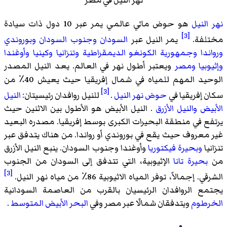
نهر النيل في مصر
نهر النيل
هو حوض مائي عالمي يمر عبر 10 دول ذات سيادة
[3]
مختلفة.
يمر النيل عبر
السودان
وجنوب السودان
وبوروندي
ورواندا
وجمهورية الكونغو الديمقراطية
وتنزانيا
وكينيا
وأوغندا
وإثيوبيا
ومصر
ويعتبر أطول نهر في العالم. يعد النيل المصدر
الوحيد المهم للمياه في شمال إفريقيا حيث يعيش 40٪ من
[3]
سكان إفريقيا في
حوض نهر النيل
.
للنيل روافدان رئيسيتان:
النيل
الأبيض والنيل
الأزرق
. النيل الأبيض هو الأطول بين الاثنين حيث
يرتفع في منطقة البحيرات الكبرى بوسط إفريقيا. مصدره البعيد
غير معروف حيث يقع في بوروندي أو رواندا. من هناك يتدفق عبر
تنزانيا
وبحيرة فيكتوريا
وأوغندا وجنوب السودان. ينبع النيل الأزرق
من
بحيرة تانا
الإثيوبية، التي تتدفق إلى السودان من الجنوب
[3]
الشرقي. إجمالاً، توفر المياه الاثيوبية 86٪ من مياه نهر النيل.
يجتمع الروافدان الرئيسيان بالقرب من العاصمة السودانية
الخرطوم
ويتدفقان شمالًا عبر مصر وفي
البحر الأبيض المتوسط
.