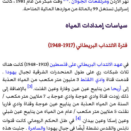
نهر الأردن
ومرتفعات الجولان
.
وقت مبكر من عام 1981 ، كانت
إسرائيل تستغل 99 بالمائة من مواردها المائية المتاحة.
سياسات إمدادات المياه
فترة الانتداب البريطاني (1917-1948)
في
عهد الانتداب البريطاني على فلسطين
(1913–1948) كانت هناك
ثلاث شبكات ري على طول المنحدرات الشرقية لجبال
يهودا
.
قدمت قناة
وادي االقلط
3 مليون متر مكعب من المياه العذبة
[3]
إلى
أريحا
من ينابيع عين عين وفارة وعين الفلت.
بالإضافة إلى
ذلك زودت قناة وادي عوجة وادي عوجة بـ 7 ملايين متر مكعب /
السنة من المياه العذبة من ينابيع عين عوجة وقناة وادي فاريا
نقلت 5 ملايين متر مكعب / عام من المياه من ينابيع عين شبلي
[4]
وعين إسكا وعين بيدان.
في ظل الحكم الروماني كانت قنوات
نابلس والقدس نشطة أيضًا في جبال يهودا
والسامرة
. جلبت هذه