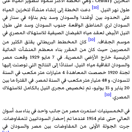
التخزين Century ، وهي الخطة الأكثر شمولًا لتطوير المياه على
[10]
طول نهر النيل.
دعت الخطة إلى إنشاء منشأة لتخزين المياه
على الحدود بين أوغندا والسودان وسد يتم بناؤه في سنار في
السودان لري المناطق الواقعة جنوب السودان وسد على طول
النيل الأبيض لعقد مياه الفيضان الصيفية للاستهلاك المصري في
[10]
موسم الجفاف.
كان المخطط البريطاني يقلق الكثير من
المصريين حيث كان من المقرر بناء معظم المنشآت المائية
الرئيسية خارج الأراضي المصرية. في 7 مايو 1929 وقعت مصر
والسودان اتفاقية مياه النيل. استنادًا إلى النتائج التي توصلت إليها
لجنة 1920 خصصت المعاهدة 4 مليارات متر مكعب في السنة
للسودان، و 48 مليار متر مكعب في السنة لمصر. في الفترة ما بين
20 يناير و 15 يوليو، تم تخصيص مجرى النيل بالكامل للاستهلاك
[10]
المصري.
في الخمسينيات استمرت مصر من جانب واحد في بناء سد أسوان
العالي حتى عام 1954 عندما تم إحضار السودانيين للمفاوضات.
جرت الجولة الأولى من المفاوضات بين مصر والسودان في