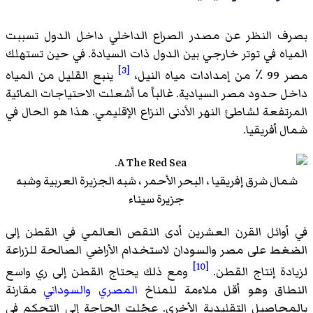
بصرف النظر عن مصدر الصراع الداخلي داخل الدول تسببت
المياه في توتر خارجي بين الدول ذات السيادة. في حين تستهلك
[3]
مصر 99 ٪ من إمدادات مياه النيل،
ينبع القليل من المياه
داخل حدود مصر السيادية. غالباً ما أشعلت الاحتياجات المائية
المرتفعة لشاطئ النهر الأدنى النزاع الإقليمي. هذا هو الحال في
شمال أفريقيا.
شمال شرق إفريقيا ، البحر الأحمر ، شبه الجزيرة العربية وشبه
جزيرة سيناء
في أوائل القرن العشرين أدى النقص العالمي في القطن إلى
الضغط على مصر والسودان لاستخدام الأراضي الصالحة للزراعة
[10]
لزيادة إنتاج القطن.
ومع ذلك يحتاج القطن إلى ري واسع
النطاق وهو أقل ملاءمة للمناخ
المصري
والسوداني
مقارنة
بالمحاصيل التقليدية الأخرى. عجّلت الحاجة إلى التحكم في