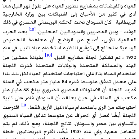
المياه والفيضانات بمشاريع تطوير المياه على طول نهر النيل مما
أدى في كثير من الأحيان إلى اشتباكات بين وزارة الخارجية
البريطانية - كان السودان تحت الحكم البريطاني المصري في ذلك
[10]
الوقت - وبين المصريين والسودانيين المحليين.
بعد الحرب
العالمية الأولى، أصبح من الواضح أن معاهدة التخصيص
الرسمية ستحتاج إلى توقيع لتنظيم استخدام مياه النيل. في عام
[10]
1920 ، تم تشكيل لجنة مشاريع النيل.
بقيادة ممثلين من
الهند والمملكة المتحدة والولايات المتحدة قدرت اللجنة
استخدام المياه بناءً على احتياجات استخدام المياه لكل بلد. بناءً
على معدل تدفق متوسط قدره 84 مليار متر مكعب في السنة
قدرت اللجنة أن الاستهلاك المصري الضروري يبلغ 58 مليار متر
مكعب في السنة، في حين يعتقد أن السودان قادر على تلبية
[10]
احتياجاته من الري باستخدام مياه النيل الأزرق فقط.
اقترحت
اللجنة أيضًا فصل أي انحراف عن متوسط تدفق المياه السنوي
بالتساوي بين مصر والسودان. نتائج اللجنة، ومع ذلك، لم يتم
التعامل معها. وفي عام 1920 أيضًا، اقترح البريطانيون خطة