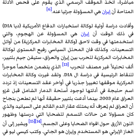
مباشرة، اتخذ الموقف الرسمي الذي يقوم على فحص الأدلة
[6]
المتاحة أن
إيران
هي المسؤولة جزئيا عنه.
وأفادت دراسة أولية لوكالة استخبارات الدفاع الأمريكية (ديا DIA)
في ذلك الوقت أن
إيران
هي المسؤولة عن الهجوم، والتي
استخدمتها في وقت لاحق (وكالة المخابرات المركزية) من أوائل
التسعينات. وكذلك فان المحلل السياسي رفيع المستوى لوكالة
المخابرات المركزية للحرب بين إيران والعراق، ستيفن جيم بلتيير،
[13]
ألف تحليلاً غير مصنف للحرب
الذي يتضمن ملخصاً موجزاً
للنقاط الرئيسية في دراسة ال DIA. ولقد غيرت وكالة المخابرات
المركزية موقفها تغييرا جذريا في أواخر عقد التسعينات إذ تردد
اسم حلبجة في أدلتها لوجود أسلحة الدمار الشامل قبل غزو
العراق عام 2003. بينما أدعت بلتيير حقيقة أنها لم تطعن بنجاح
أن العراق لم يُعرَف أنه يمتلك عقار الدم القائم على السيانيد والذي
كان مسؤولا عن حالات التسمم للضحايا التي درستها وظهور
[15]
[14]
اللون الأزرق حول افواه الضحايا وعلى الجسم،
ويشير إلى أن
الغاز الإيراني هو المستخدم وإيران هو الجاني. وكتب كيسي ليو في