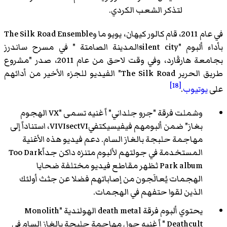
لتذكر الشعب الكردي.
في عام 2011، قام كالور كيهان، يويو ما وThe Silk Road Ensemble
بأداء ألبوم "silent cityالمدينة الصامتة " في مسرح ساندرز
بجامعة هارڤارد، وفي وقت لاحق من عام 2011، صدر "مشروع
طريق الحرير The Silk Road" الفيديو للجزء الأخير من أدائهم
[18]
على
يوتيوب
.
وشملت فرقة "جرو جلداني" اً غنيه تسمى "VX الهجوم
بغاز" ضمن ألبومهم فيفيسيكتفيVIVIsectVI، استناداً إلى
مهاجمة حلبجة بالغاز السام. دعم فيديو هذه الأغنية
المستخدمة في جولتهم لألبوم متنزه داكن جداًToo Dark
Park album ثظهر مقاطع فيديو مختلفة ضحايا
الهجمات يُعالَجون من إصاباتهم فضلا عن جثث أولئك
الذين لقوا حتفهم في الهجمات.
يحتوي ألبوم فرقة death metal الهولندية "Monolith
Deathcult " اً غنيه حول مهاجمة حلبجة بالغاز السام في