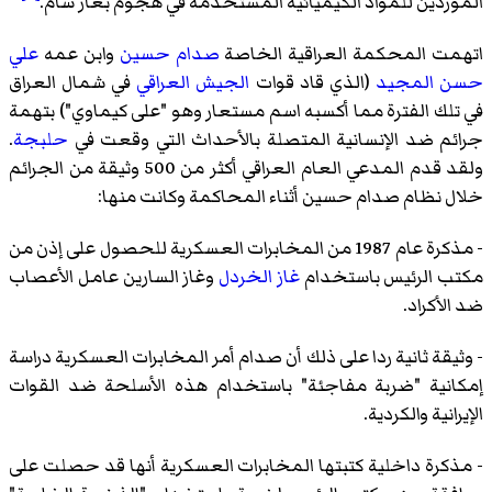
الموردين للمواد الكيميائية المستخدمة في هجوم بغاز سام.
اتهمت المحكمة العراقية الخاصة
صدام حسين
وابن عمه
علي
حسن المجيد
(الذي قاد قوات
الجيش العراقي
في شمال العراق
في تلك الفترة مما أكسبه اسم مستعار وهو "على كيماوي") بتهمة
جرائم ضد الإنسانية المتصلة بالأحداث التي وقعت في
حلبجة
.
ولقد قدم المدعي العام العراقي أكثر من 500 وثيقة من الجرائم
خلال نظام صدام حسين أثناء المحاكمة وكانت منها:
- مذكرة عام 1987 من المخابرات العسكرية للحصول على إذن من
مكتب الرئيس باستخدام
غاز الخردل
وغاز السارين عامل الأعصاب
ضد الأكراد.
- وثيقة ثانية ردا على ذلك أن صدام أمر المخابرات العسكرية دراسة
إمكانية "ضربة مفاجئة" باستخدام هذه الأسلحة ضد القوات
الإيرانية والكردية.
- مذكرة داخلية كتبتها المخابرات العسكرية أنها قد حصلت على