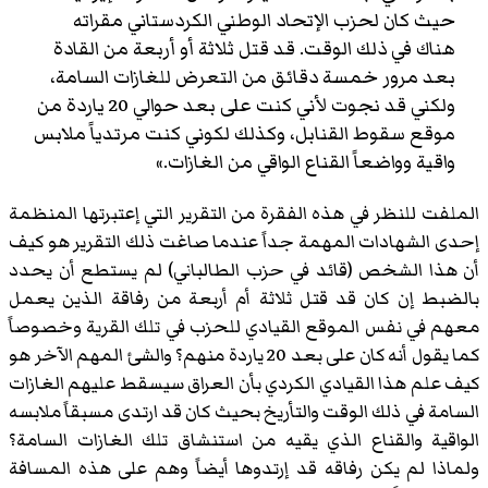
حيث كان لحزب الإتحاد الوطني الكردستاني مقراته
هناك في ذلك الوقت. قد قتل ثلاثة أو أربعة من القادة
بعد مرور خمسة دقائق من التعرض للغازات السامة،
ولكني قد نجوت لأني كنت على بعد حوالي 20 ياردة من
موقع سقوط القنابل، وكذلك لكوني كنت مرتدياً ملابس
واقية وواضعاً القناع الواقي من الغازات.»
الملفت للنظر في هذه الفقرة من التقرير التي إعتبرتها المنظمة
إحدى الشهادات المهمة جداً عندما صاغت ذلك التقرير هو كيف
أن هذا الشخص (قائد في حزب الطالباني) لم يستطع أن يحدد
بالضبط إن كان قد قتل ثلاثة أم أربعة من رفاقة الذين يعمل
معهم في نفس الموقع القيادي للحزب في تلك القرية وخصوصاً
كما يقول أنه كان على بعد 20 ياردة منهم؟ والشئ المهم الآخر هو
كيف علم هذا القيادي الكردي بأن العراق سيسقط عليهم الغازات
السامة في ذلك الوقت والتأريخ بحيث كان قد ارتدى مسبقاً ملابسه
الواقية والقناع الذي يقيه من استنشاق تلك الغازات السامة؟
ولماذا لم يكن رفاقه قد إرتدوها أيضاً وهم على هذه المسافة