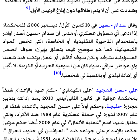
موافقة من مكتب الرئيس لضربة باستخدام "الذخيرة الخاصة"
[9]
وشددت على أن لا يتم إطلاقها دون إبلاغ الرئيس الأول.
وقال
صدام حسين
في 18 كانون الأول/ ديسمبر 2006، للمحكمة:
إذا ادعى أي مسؤول عسكري أو مدني أن صدام حسين أصدر أوامر
باستخدام الذخيرة التقليدية أو الخاصة، التي تخص المواد
الكيميائية، كما هو موضح فيما يتعلق بإيران، سوف اتحمل
المسؤولية بشرف. ولكن سوف أناقش أي عمل يرتكب ضد شعبنا
واي مواطن عراقي، سواء كان من القومية العربية أو الكردية. لا أقبل
[10]
أي إهانة لبلدي أو بالنسبة لي شخصيا.
علي حسن المجيد
"على الكيماوي" حكم عليه بالإعدام شنقاً
بمحكمة عراقية في كانون الثاني/يناير 2010 بعد إدانته بتدبير
مجزرة
حلبجة
. وحكم أولاً على حسن المجيد بالاعدام شنقا في
عام 2007 لدوره في حملة عسكرية عام 1988 ضد الأكراد، والتي
يطلق عليها اسم "عملية الأنفال"؛ في عام 2008 أيضا حكم مرتين
حكما بالإعدام على جرائمه ضد " العراقيين في جنوب العراق "،
ولا سيما لدوره في سحق الانتفاضة عام 1991 في جنوب العراق