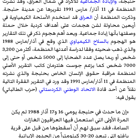
حلبجة،
والإبادة الجماعية
للأكراد في شمال العراق، وقد نشرت
المنظمة في 11 آذار/ مارس 1991 تقريرها عن مدينة حلبجة.
وذكرت المنظمة أن
العراق
قد استخدم الأسلحة الكيمياوية في
أربعين محاولة لشن هجمات على أهداف كردية خلال حملة
وصفتها بأنها إبادة جماعية. ويعد أهم هجوم ذكر في تلك التقارير
هو الهجوم
بالسلاح الكيمياوي
الذي وقع في آذار/مارس 1988
والذي ذهب ضحيته وفقا لدراسة أعدتها المنظمة، أكثر من 3,200
شخص أو ربما يصل عدد الضحايا إلى 5000 شخص أو حتى إلى
7000 شخص كما يزعم جوست هلترمان كاتب التقرير الأصلي
لمنظمة مراقبة حقوق الإنسان الخاص بحلبجة والذي نشرته
المنظمة في 11 آذار/مارس 1991 وقد ورد في التقرير الفقرة التالية
نقلاً عن أحد قادة
الاتحاد الوطني الكردستاني
(حزب الطالباني)
يقول فيه:
«إن ما حدث في حلبجة يومي 16 و17 آذار 1988 لم يكن
المرة الأولى التي استعمل فيها العراقيون الغازات
السامة، فقد سبق لهم أن أسقطوها من قبل على قرية
باغلو التي تبعد 20-30 كيلومتراً من الحدود الإيرانية