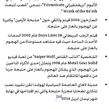
الألبوم "تريفمفيراتي Trivmvirate"، تسمى "غضب للبعث
Wrath of the Ba'ath ".
الصارخون 2006 فيلم وثائقي حول " مذبحة الأرمين" وكتيرة
عن الهجوم بالغاز على حلبجة.
فيلم الرعب البريطاني 28 Days Later عام 2002 السمات
الأحدث الساحة حيث فيه مشاهد مستوحاة من الهجوم
بالغاز على حلبجة.
الشخصية "الذئب القناص Sniper Wolf" من لعبة فيديو
Metal Gear Solid عام 1998 وتمثل إحدى الأكراد الناجين
من الهجوم، الذي يشكل الهجوم بالغاز على حلبجة جزءا
من دافعها للانتقام ضد العالم.
مدينة لاهاي العاصمة السياسية لهولندا تقرر تشييد نصب
تذكاري لضحايا مجزرة حلبجة والتي تم افتتاحها في نهاية
[19]
شهر نيسان ابريل 2014
.