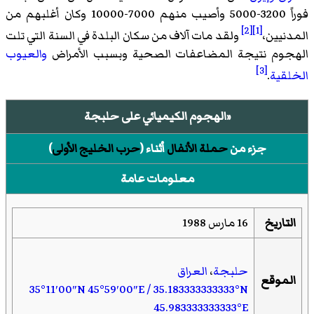
فوراً 3200-5000 وأصيب منهم 7000-10000 وكان أغلبهم من
[2]
[1]
المدنيين،
ولقد مات آلاف من سكان البلدة في السنة التي تلت
الهجوم نتيجة المضاعفات الصحية وبسبب الأمراض
والعيوب
[3]
الخلقية
.
«الهجوم الكيميائي على حلبجة
جزء من
حملة الأنفال
أثناء (
حرب الخليج الأولى
)
معلومات عامة
التاريخ
16 مارس 1988
حلبجة
،
العراق
الموقع
35°11′00″N
45°59′00″E
/
35.183333333333°N
45.983333333333°E