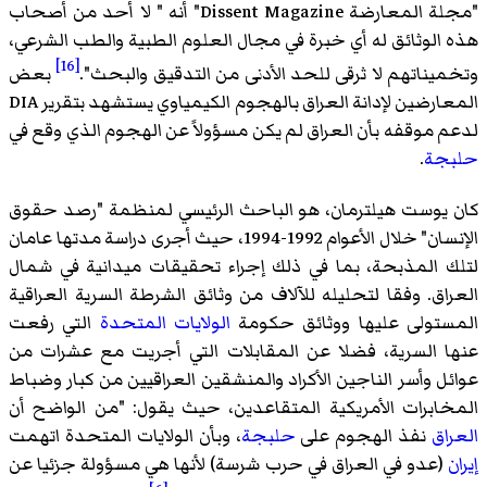
"مجلة المعارضة Dissent Magazine" أنه " لا أحد من أصحاب
هذه الوثائق له أي خبرة في مجال العلوم الطبية والطب الشرعي،
[16]
وتخميناتهم لا ثرقى للحد الأدنى من التدقيق والبحث".
بعض
المعارضين لإدانة العراق بالهجوم الكيمياوي يستشهد بتقرير DIA
لدعم موقفه بأن العراق لم يكن مسؤولاً عن الهجوم الذي وقع في
حلبجة
.
كان يوست هيلترمان، هو الباحث الرئيسي لمنظمة "رصد حقوق
الإنسان" خلال الأعوام 1992-1994، حيث أجرى دراسة مدتها عامان
لتلك المذبحة، بما في ذلك إجراء تحقيقات ميدانية في شمال
العراق. وفقا لتحليله للآلاف من وثائق الشرطة السرية العراقية
المستولى عليها ووثائق حكومة
الولايات المتحدة
التي رفعت
عنها السرية، فضلا عن المقابلات التي أجريت مع عشرات من
عوائل وأسر الناجين الأكراد والمنشقين العراقيين من كبار وضباط
المخابرات الأمريكية المتقاعدين، حيث يقول: "من الواضح أن
العراق
نفذ الهجوم على
حلبجة
، وبأن الولايات المتحدة اتهمت
إيران
(عدو في العراق في حرب شرسة) لأنها هي مسؤولة جزئيا عن