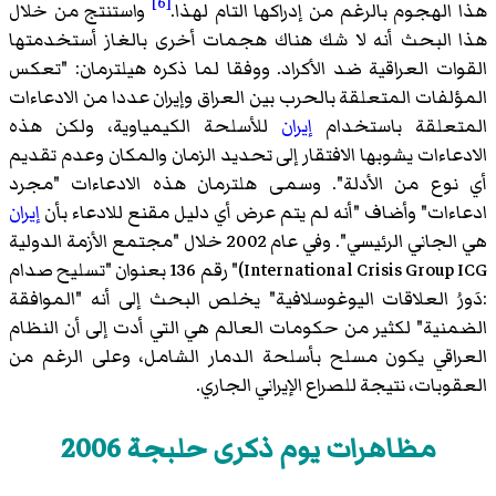
[6]
هذا الهجوم بالرغم من إدراكها التام لهذا.
واستنتج من خلال
هذا البحث أنه لا شك هناك هجمات أخرى بالغاز أستخدمتها
القوات العراقية ضد الأكراد. ووفقا لما ذكره هيلترمان: "تعكس
المؤلفات المتعلقة بالحرب بين العراق وإيران عددا من الادعاءات
المتعلقة باستخدام
إيران
للأسلحة الكيمياوية، ولكن هذه
الادعاءات يشوبها الافتقار إلى تحديد الزمان والمكان وعدم تقديم
أي نوع من الأدلة". وسمى هلترمان هذه الادعاءات "مجرد
ادعاءات" وأضاف "أنه لم يتم عرض أي دليل مقنع للادعاء بأن
إيران
هي الجاني الرئيسي". وفي عام 2002 خلال "مجتمع الأزمة الدولية
International Crisis Group ICG)" رقم 136 بعنوان "تسليح صدام
:دَورُ العلاقات اليوغوسلافية" يخلص البحث إلى أنه "الموافقة
الضمنية" لكثير من حكومات العالم هي التي أدت إلى أن النظام
العراقي يكون مسلح بأسلحة الدمار الشامل، وعلى الرغم من
العقوبات، نتيجة للصراع الإيراني الجاري.
مظاهرات يوم ذكرى حلبجة 2006