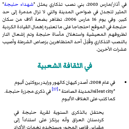
في آذار/مارس 2003، بني نصب تذكاري يمثل "
شهداء حلبجة
"
المثير للجدل في ضواحي المدينة والتي لا تزال مدمرة إلى حد
كبير. وفي يوم 16 مارس 2006، تظاهر بضعة آلاف من سكان
حلبجة في الموقع احتجاجا على ما تعتبره إهمال القيادة الكردية
لظروفهم المعيشية واستغلال مأساة حلبجة وتم إشعال النار
بالنصب التذكاري وقُتِلَ أحد المتظاهرين برَصاص الشرطة وأصيب
عشرات الأخرين.
في الثقافة الشعبية
في عام 2008، أصدر كيهان كالهور ورايدر بروكلين ألبوم
[17]
"silent cityالمدينة الصامتة "
في ذكرى مجزرة حلبجة.
كما كتب على الغلاف الألبوم
يحتفل بالذكرى السنوية لقرية حلبجة في
كردستان العراق وأنه يرتكز على استناداً إلى
مقياس قاصر المحور ويستخدم نغمات الأكراد