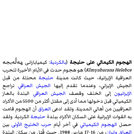
الهجوم الكيمائي على حلبجة
(
بالكردية
:
کیمیابارانی ھەڵەبجە
Kîmyabarana Helebce
) هو هجوم حدث في الأيام الأخيرة للحرب
العراقية الإيرانية، حيث كانت مدينة
حلبجة
محتلة من قبل
الجيش الإيراني، وعندما تقدم إليها
الجيش العراقي
تراجع
الإيرانيون
إلى الخلف وقصف
الجيش العراقي
البلدة بالغاز
الكيميائي قبل دخولها مما أدى إلى مقتل أكثر من 5500 من الأكراد
العراقيين من أهالي المدينة. ولقد ادعى
العراق
أن الهجوم قامت
به القوات الإيرانية على السكان الأكراد ببلدة
حلبجة
الكردية. ولقد
حصل
الهجوم الكيميائي
في آخر أيام
حرب الخليج الأولى
بين
العراق
وإيران
، من 16-17 مارس 1988. حيث قُتل من سكان البلدة