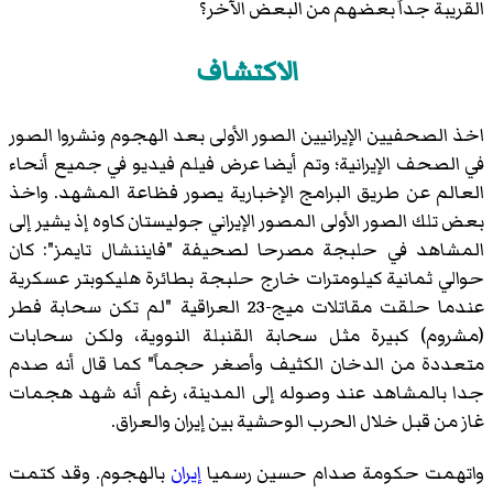
القريبة جداً بعضهم من البعض الآخر؟
الاكتشاف
اخذ الصحفيين الإيرانيين الصور الأولى بعد الهجوم ونشروا الصور
في الصحف الإيرانية؛ وتم أيضا عرض فيلم فيديو في جميع أنحاء
العالم عن طريق البرامج الإخبارية يصور فظاعة المشهد. واخذ
بعض تلك الصور الأولى المصور الإيراني جوليستان كاوه إذ يشير إلى
المشاهد في حلبجة مصرحا لصحيفة "فايننشال تايمز": كان
حوالي ثمانية كيلومترات خارج حلبجة بطائرة هليكوبتر عسكرية
عندما حلقت مقاتلات ميج-23 العراقية "لم تكن سحابة فطر
(مشروم) كبيرة مثل سحابة القنبلة النووية، ولكن سحابات
متعددة من الدخان الكثيف وأصغر حجماً" كما قال أنه صدم
جدا بالمشاهد عند وصوله إلى المدينة، رغم أنه شهد هجمات
غاز من قبل خلال الحرب الوحشية بين إيران والعراق.
واتهمت حكومة صدام حسين رسميا
إيران
بالهجوم. وقد كتمت