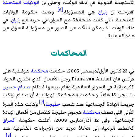
الاستجابة الدولية في ذلك الوقت، وحتى ان
الولايات المتحدة
[6]
اقترحت ان
إيران
هي المسؤولة.
وقالت حكومة الولايات
المتحدة، التي كانت متحالفة مع العراق في حربه مع
إيران
، في
ذلك الوقت: لا يمكن التأكد من الصور عن مسؤولية العراق عن
هذه العملية.
المحاكمات
في 23 كانون الأول/ديسمبر 2005، حكمت
محكمة
هولندية على
فرانس فان Frans van Anraat رجل الأعمال الذي اشترى المواد
الكيميائية في السوق العالمية وقام ببيعها لنظام
صدام حسين
بالسجن 15 عاماً. وحكمت المحكمة الهولندية أن صدام ارتكب
[7]
جريمة الإبادة الجماعية ضد شعب
حلبجة
؛
وكانت هذه المرة
الأولى التي تصف
محكمة
هجوم حلبجة كفعل من أفعال الإبادة
الجماعية. وفي 12 آذار/مارس 2008، أعلنت حكومة
العراق
الخطط الرامية إلى اتخاذ مزيد من الإجراءات القانونية ضد
[8]