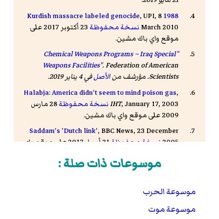
, UPI, 8
1988 Kurdish massacre labeled genocide
March 2010
نسخة محفوظة
23 أكتوبر 2017 على
موقع واي باك مشين.
"Chemical Weapons Programs – Iraq Special
Weapons Facilities"
. Federation of American
Scientists. مؤرشف من
الأصل
في 4 يناير 2019
.
Halabja: America didn't seem to mind poison gas
,
, January 17, 2003
IHT
نسخة محفوظة
28 مارس
2009 على موقع واي باك مشين.
Saddam's 'Dutch link'
, BBC News, 23 December
2005
نسخة محفوظة
21 أبريل 2017 على موقع واي
باك مشين.
موسوعات ذات صلة :
Iraq says to sue Halabja chemical weapons
, March 27, 2003
LA News
,
suppliers
نسخة
موسوعة الحرب
محفوظة
10 فبراير 2010 على موقع واي باك مشين.
Saddam says responsible for any Iran gas attacks
,
موسوعة موت
, December 18, 2006
Boston Globe
نسخة محفوظة