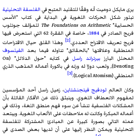
يرى مايكل دوميت أنه وفقًا للتقليد المتبع في
الفلسفة التحليلية
تبلور شكل الحركات اللغوية في البداية في كتاب "الأسس
الحسابية"
The Foundations on Arithmetic
للمؤلف جوتلوب
فريج الصادر في
1884
، خاصة في الفقرة 62 التي استعرض فيها
[2]
فريج تعريف الاقتراح العددي.
وهذا القلق حيال الاقتراحات
المنطقية وعلاقتها "بالحقائق" تناوله فيما بعد
الفيلسوف
المحلل البارز
بيرتراند راسل
في كتابه "حول الدلائل" (On
Denoting), ولعب دورًا له وزنه في باكورة أعماله المذهب الذري
[3]
المنطقي (Logical Atomism).
وكان العالم
لودفيج فيتجنشتاين
، زميل راسل أحد المؤسسين
لمفهوم الانعطاف اللغوي. وينبثق ذلك عن الأفكار القائلة بأن
المشكلات الفلسفية تنشأ عن سوء فهم منطق اللغة، وذلك في
أعماله المبكرة وكانت له ملاحظات على الألعاب اللغوية. ويبتعد
عمله التالي بصورة كبيرة عن المبادئ المشتركة للفلسفة
التحليلية ويمكن النظر إليها على أن لديها بعض الصدى في