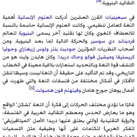
[4]
التقاليد البنيوية.
في
سبعينيات
القرن العشرين أدركت
العلوم الإنسانية
أهمية
اللغة كعامل تنظيمي. وكانت العلوم الإنسانية حاسمة بالنسبة
للانعطاف اللغوي وكان لها تقليد آخر يسمى
البنيوية
للعالم
فرديناند دي سوسير
والحركة التالية لما بعد البنيوية. ومن
أصحاب النظريات المؤثرين
جوديث بتلر
ولوس إريغاراي
وجوليا
كريستيفا
وميشيل فوكو
وجاك دريدا
. وكان هايدن وايت هو من
اكتشف قوة اللغة وبالتحديد استعارات بلاغية معينة في الخطاب
التاريخي، وقد تم التأكيد على حقيقة أن اللغة
ليست
وسيطًا لنقل
الأفكار في أشكال مختلفة من فلسفات اللغة والتي ظهرت في
[5]
أعمال يوهان جورج هامان
وفيلهلم فون همبولت
.
غالبًا ما تؤدي مختلف الحركات إلى فكرة أن اللغة 'تشكل' الواقع
وهو ما يعارض الحدس ومعظم التقاليد الغربية في الفلسفة،
والرؤية التقليدية (والتي يطلق عليها دريدا الأصل 'الميتافيزيقي'
للفكر الغربي) للكلمات على أنها وظيفية مثل التسميات
المرتبطة بالمفاهيم. وترى وجهة النظر هذه أن هناك شيءًا يشبه