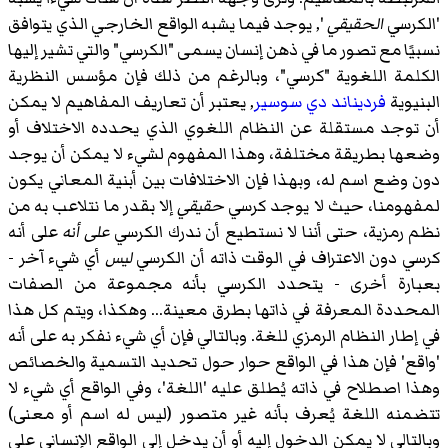
'الكرسي
الحقيقي
', يوجد فيما يشبه الواقع الخارجي الذي يتوافق
نسبيًا مع تصور ما في ذهن إنسان يسمى "الكرسي" والتي تشير إليها
الكلمة اللغوية "كرسي"، وبالرغم من ذلك فإن مؤسس النظرية
البنيوية
فرديناند دي سوسير
, يعتبر أن تعاريف المفاهيم لا يمكن
أن توجد مستقلة عن النظام اللغوي الذي يحدده الاختلاف أو
وضعها بطريقة مختلفة، وهذا المفهوم لشيء لا يمكن أن يوجد
دون وضع اسم له، وبهذا فإن الاختلافات بين أبنية المعاني يكون
لمفهومنا، حيث لا يوجد كرسي
حقيقي
إلا بقدر ما نتلاعب به من
نظم رمزية، حتى أننا لا نستطيع أن ندرك الكرسي
على أنه
على أنه
كرسي دون الاعتراف في الوقت ذاته أن الكرسي
ليس
أي شيء آخر -
بعبارة أخرى - يتحدد الكرسي بأنه مجموعة من الصفات
المحددة المعرفة في ذاتها بطرق معينة... وهكذا، ويتم كل هذا
في إطار النظام الرمزي للغة. وبالتالي فإن أي شيء نفكر به على أنه
'واقع' فإن هذا في الواقع حوار حول تحديد التسمية والخصائص
وهذا اصطلاح في ذاته يُطلق عليه 'اللغة'، وفي الواقع أي شيء لا
تتضمنه اللغة يُعرف بأنه غير متصور (ليس له اسم أو معنى)
وبالتالي لا يمكن الدخول إليه أو أن يدخل إلى الواقع الإنساني على