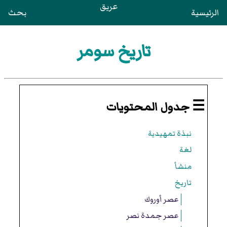
عريق
الرئيسية
بحث
تاريخ سومر
☰ جدول المحتويات
نبذة تمهيدية
لغة
منشأ
تاريخ
عصر أوروك
عصر جمدة نصر