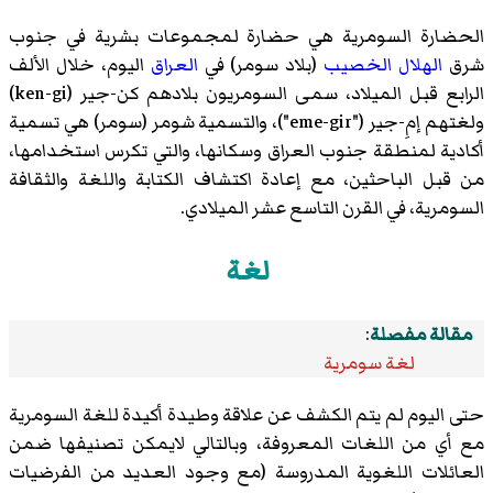
الحضارة السومرية هي حضارة لمجموعات بشرية في جنوب
شرق
الهلال الخصيب
(بلاد سومر) في
العراق
اليوم، خلال الألف
الرابع قبل الميلاد، سمى السومريون بلادهم كن-جير (ken-gi)
ولغتهم إمِ-جير ("eme-gir")، والتسمية شومر (سومر) هي تسمية
أكادية لمنطقة جنوب العراق وسكانها، والتي تكرس استخدامها،
من قبل الباحثين، مع إعادة اكتشاف الكتابة واللغة والثقافة
السومرية، في القرن التاسع عشر الميلادي.
لغة
مقالة مفصلة
:
لغة سومرية
حتى اليوم لم يتم الكشف عن علاقة وطيدة أكيدة للغة السومرية
مع أي من اللغات المعروفة، وبالتالي لايمكن تصنيفها ضمن
العائلات اللغوية المدروسة (مع وجود العديد من الفرضيات