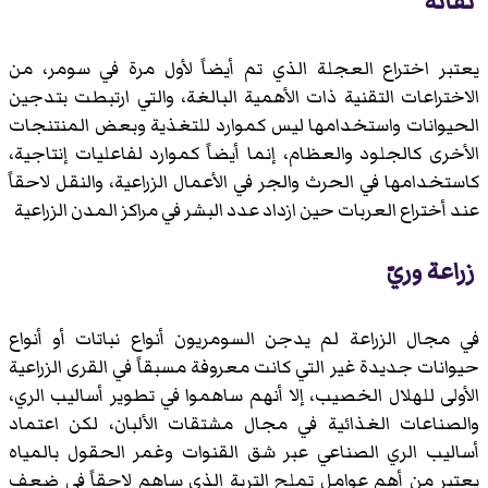
تقانة
يعتبر اختراع العجلة الذي تم أيضاً لأول مرة في سومر، من
الاختراعات التقنية ذات الأهمية البالغة، والتي ارتبطت بتدجين
الحيوانات واستخدامها ليس كموارد للتغذية وبعض المنتنجات
الأخرى كالجلود والعظام، إنما أيضاً كموارد لفاعليات إنتاجية،
كاستخدامها في الحرث والجر في الأعمال الزراعية، والنقل لاحقاً
عند أختراع العربات حين ازداد عدد البشر في مراكز المدن الزراعية
زراعة وريّ
في مجال الزراعة لم يدجن السومريون أنواع نباتات أو أنواع
حيوانات جديدة غير التي كانت معروفة مسبقاً في القرى الزراعية
الأولى للهلال الخصيب، إلا أنهم ساهموا في تطوير أساليب الري،
والصناعات الغذائية في مجال مشتقات الألبان، لكن اعتماد
أساليب الري الصناعي عبر شق القنوات وغمر الحقول بالمياه
يعتبر من أهم عوامل تملح التربة الذي ساهم لاحقاً في ضعف