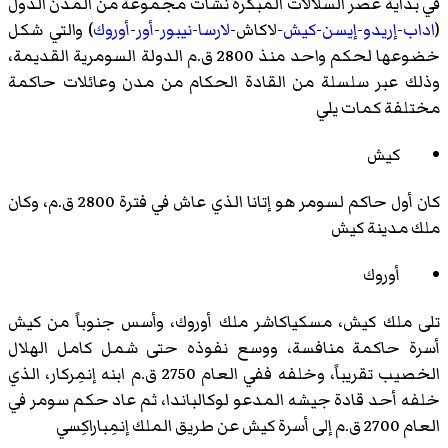
في بداية عصر السلالات المبكرة نشأت مجموعة من المدن الدول
(
اداب
-
إريدو
-
إيسن
-
كيش
-
لاكاش
-
لارسا
-
نيبور
-
أور
-
أوروك
) والتي شكل
خضوعها لحكم واحد منذ 2800 ق.م الدولة السومرية القديمة،
وذلك عبر سلسلة من القادة الحكام من مدن وعائلات حاكمة
مختلفة كمات يلي
كيش
كان أول حاكم لسومر هو
إتانا
الذي عاش في فترة 2800 ق.م، وكان
ملك مدينة كيش
أوروك
تلى ملك كيش، مسكياكاشر ملك أوروك، وأسس جنوباً من كيش
أسرة حاكمة منافسة، ووسع نفوذه حتى شمل كامل الهلال
الخصيب تقريباً، وخلفه ففي العام 2750 ق.م ابنه إنمِركار، الذي
خلفه أحد قادة جيشه المدعو لوكالباندا، ثم عاد حكم سومر في
العام 2700 ق.م إلى أسرة كيش عن طريق الملك إنمِباراكِسي