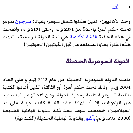
أكد
وحد الأكاديون- الذين سكنوا شمال سومر- بقيادة
سرجون
سومر
تحت حكم أسرة واحدة من 2371 ق.م وحتى 2191 ق.م، واضحت
في هذه الحقبة
اللغة الأكادية
هي لغة الدولة الرسمية، وانتهت
هذه الفترة بغزو المنطقة من قبل الگوتيين (الجوتيين)
الدولة السومرية الحديثة
دامت الدولة السومرية الحديثة من عام 2112 ق.م وحتى العام
2004 ق.م، وذلك تحت حكم أسرة أور الثالثة، الذين أعادوا الكتابة
باللغة السومرية كلغة رسمية للدولة، ومن أعمالهم بناء العديد
من الزاقورات، إلا أن نهاية هذه الفترة كانت قريبة على يد
العيلاميين، خضعت سومر بعد ذلك للدولة البابلية القديمة
(2000- 1595 ق.م)
وآشور
والدولة البابلية الحديثة (الكلدانية)