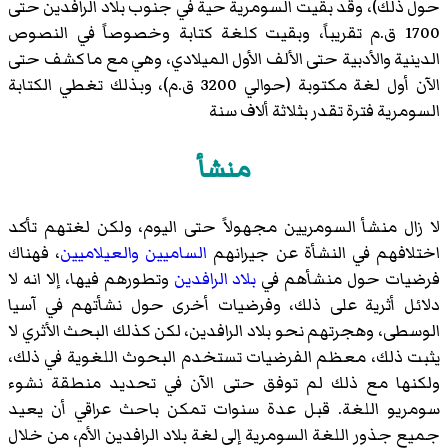
حول ذلك)، وقد بقيت السومرية حية في جنوب بلاد الرافدين حتى
1700 ق.م تقريباً، وبقيت كلغة كتابة وخصوصاً في النصوص
الدينية والأدبية حتى الألف الأول الميلادي، وهي مع ما كشف حتى
الآن أول لغة مكتوبة (حوالي 3200 ق.م)، وبذلك تغطي الكتابة
السومرية فترة تقدر بثلاثة ألاف سنة
منشأ
لا زال منشأ السومريين مجهولاً حتى اليوم، ولكن لغتهم تأكد
اختلافهم في النشأة عن جيرانهم
الساميين
والعيلاميين
، فهناك
فرضيات حول منشأهم في
بلاد الرافدين
وتطورهم فيها، إلا انه لا
دلائل أثرية على ذلك، وفرضيات أخرى حول نشأتهم في آسيا
الوسطى، وهجرتهم نحو بلاد الرافدين، لكن كذلك البحث الأثري لا
يثبت ذلك، معظم الفرضيات تستخدم البحوث اللغوية في ذلك،
ولكنها مع ذلك لم توفق حتى الآن في تحديد منطقة نشوء
سومريو اللغة. قبل عدة سنوات تمكن باحث عراقي أن يعيد
جميع جذور اللغة السومرية إلى لغة بلاد الرافدين الأم، من خلال