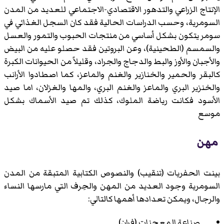
الإنتاج الزراعي والتدهور الاقتصادي-الاجتماعي للعديد من المدن
السومرية، وحسب الدراسات الحالية فقد كان السجل الغذائي في
سومر يتكون بشكل أساسي من منتجات الحبوب والتمور والعسل
والسمسم (الطحينية)، وعن البروتين فقد حصلو عليه من البيض
والأجبان والأوز والبط والدجاج والجراد، وقليلاً من الحيوانات الكبرة
كالبقر والحمير والخنازير والغنم والماعز، كما اصطادوا الأرانب
والخنزير البري والماعز والغنم البري، والمها والغزلان، اما صيد
الأسود فكانت رياضة الملوك، كذلك تم صيد الأسماك بشكل
موسع
مهن
بينت الحفريات (تنقيب) والنصوص الكتابية المتبقة من المدن
السومرية وجود العديد من المهن والحِرف التي مارسها النساء
والرجال، ويمكن تعدادها أهمها كالتالي:
صناعة المعجنات (فران)