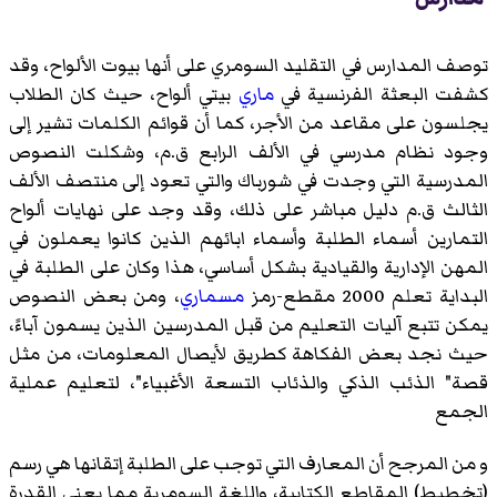
توصف المدارس في التقليد السومري على أنها بيوت الألواح، وقد
كشفت البعثة الفرنسية في
ماري
بيتي ألواح، حيث كان الطلاب
يجلسون على مقاعد من الأجر، كما أن قوائم الكلمات تشير إلى
وجود نظام مدرسي في الألف الرابع ق.م، وشكلت النصوص
المدرسية التي وجدت في شورباك والتي تعود إلى منتصف الألف
الثالث ق.م دليل مباشر على ذلك، وقد وجد على نهايات ألواح
التمارين أسماء الطلبة وأسماء ابائهم الذين كانوا يعملون في
المهن الإدارية والقيادية بشكل أساسي، هذا وكان على الطلبة في
البداية تعلم 2000 مقطع-رمز
مسماري
، ومن بعض النصوص
يمكن تتبع آليات التعليم من قبل المدرسين الذين يسمون آباءً،
حيث نجد بعض الفكاهة كطريق لأيصال المعلومات، من مثل
قصة" الذئب الذكي والذئاب التسعة الأغبياء"، لتعليم عملية
الجمع
و من المرجح أن المعارف التي توجب على الطلبة إتقانها هي رسم
(تخطيط) المقاطع الكتابية، واللغة السومرية مما يعني القدرة