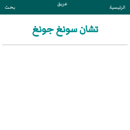
عريق
الرئيسية
بحث
تشان سونغ جونغ