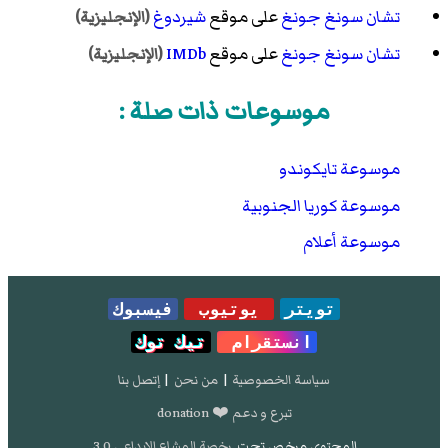
تشان سونغ جونغ
على موقع
شيردوغ
(الإنجليزية)
تشان سونغ جونغ
على موقع
IMDb
(الإنجليزية)
موسوعات ذات صلة :
موسوعة تايكوندو
موسوعة كوريا الجنوبية
موسوعة أعلام
تويتر
يوتيوب
فيسبوك
انستقرام
تيك توك
سياسة الخصوصية
|
من نحن
|
إتصل بنا
تبرع و دعم ❤️ donation
المحتوى مرخص تحت
رخصة المشاع الإبداعي 3.0