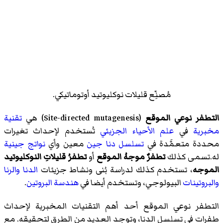
مُصنِّع قليلات نوكليوتيد أوتوماتيكي.
التطفر نوعي الموقع
(
Site-directed mutagenesis
)‏ هي
تقنية
مخبرية
في
علم الأحياء الجزيئي
تُستخدم لإحداث تغيرات
محددة متعمَّدة في
تسلسل دنا
جين
معين وأي
نواتج جينية
له.تسمى كذلك
تطفرٌ موجهُ الموقع
أو
تطفرُ قليلاتِ النوكليوتيد
الموجه
، تستخدم كذلك لدراسة بُنى ونشاط جزيئات
الدنا
والرنا
والبروتينات
البيولوجي، وتستخدم أيضا في
هندسة البروتين
.
التطفر نوعي الموقع أحد أهم التقنيات المخبرية لإحداث
طفرات في تسلسل الدنا، وتوجد العديد من الطرق لتحقيقه. مع