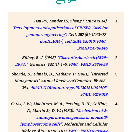
Hsu PD, Lander ES, Zhang F (June 2014).
"Development and applications of CRISPR-Cas9 for
genome engineering"
.
Cell
.
157
(6): 1262–78.
doi
:
10.1016/j.cell.2014.05.010
.
PMC
.
.
PMID
24906146
Kilbey, B. J. (1995).
"Charlotte Auerbach (1899-
.
1994)"
.
Genetics
.
141
(1): 1–5.
PMC
.
PMID
8536959
Shortle, D.; Dimaio, D.; Nathans, D. (1981). "Directed
Mutagenesis".
Annual Review of Genetics
.
15
: 265–
294.
doi
:
10.1146/annurev.ge.15.120181.001405
.
.
PMID
6279018
Caras, I. W.; MacInnes, M. A.; Persing, D. H.; Coffino,
P.; Martin Jr, D. W. (1982).
"Mechanism of 2-
aminopurine mutagenesis in mouse T-
lymphosarcoma cells"
.
Molecular and Cellular
.
Biology
.
2
(9): 1096–1103.
PMC
.
PMID
6983647