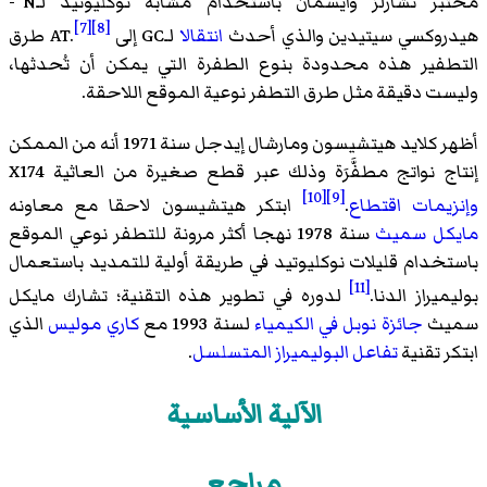
مختبر
تشارلز وايسمان
باستخدام مشابه نوكليوتيد لـ
N-
[7]
[8]
هيدروكسي سيتيدين والذي أحدث
انتقالا
لـGC إلى AT.
طرق
التطفير هذه محدودة بنوع الطفرة التي يمكن أن تُحدثها،
وليست دقيقة مثل طرق التطفر نوعية الموقع اللاحقة.
أظهر كلايد هيتشيسون ومارشال إيدجل سنة 1971 أنه من الممكن
إنتاج نواتج مطفَّرَة وذلك عبر قطع صغيرة من
العاثية X174
[10]
[9]
وإنزيمات اقتطاع
.
ابتكر هيتشيسون لاحقا مع معاونه
مايكل سميث
سنة 1978 نهجا أكثر مرونة للتطفر نوعي الموقع
باستخدام قليلات نوكليوتيد في طريقة أولية للتمديد باستعمال
[11]
بوليميراز الدنا.
لدوره في تطوير هذه التقنية؛ تشارك مايكل
سميث
جائزة نوبل في الكيمياء
لسنة 1993 مع
كاري موليس
الذي
ابتكر تقنية
تفاعل البوليميراز المتسلسل
.
الآلية الأساسية
مراجع