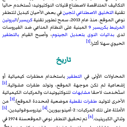
التكاليف المتناقصة
لاصطناع قليلات النوكليوتيد
؛ تُستخدم حاليا
تقنية
التخليق الاصطناعي للجين
في بعض الأحيان كبديل للتطفر
نوعي الموقع. منذ عام 2013، سمح تطوير تقنية
كريسبر
/
البروتين
المرتبط بكريسبر 9
المبنية على النظام المناعي ضد الفيروسات
لدى
بدائيات النوى
بتعديل الجينوم
، وأصبح القيام
بالتطفير
[1]
الحيوي سهلا أكثرا.
تاريخ
المحاولات الأولى في
التطفير
باستخدام مطفرات كيميائية أو
[2]
إشعاعية لم تكن موجهة الموقع، وتولد طفرات عشوائية.
استُخدمت لاحقا
مشابهات
للنوكليوتيدات والمركبات الكيميائية
[3]
الأخرى لتوليد
طفرات نقطية
موضعية (محددة الموقع).
من
[5]
[4]
الأمثلة على تلك المركبات:
2-أمينو بيورين
،
نيتروسوغوانيدين
،
[6]
وثنائي الكبريتيت
.
تم تحقيق التطفر نوعي الموقعسنة 1974 في
4