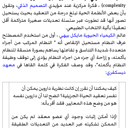
complexity
)‏ ، فكرة مركزية عند مؤيدي
التصميم الذكي
، وتقول
بأن بعض الأنظمة الحية تبلغ درجة من التعقيد بحيث يستحيل
تصور أنها قد تطورت عبر سلسلة تعديلات صغيرة متراكمة أقل
تعقيدًا بآلية الانتخاب الطبيعي.
عالم
الكيمياء الحيوية
مايكل بيهي
، أول من استخدم المصطلح
عرف النظام مستحيل الإنقاص أنه " النظام المركب من أجزاء
متعددة شديدة التناسق و تفاعلها يساهم بصورة منسقة للنظام
بأكمله، و إزاحة أي جزء من اجزاء النظام يؤدي إلى توقف وظيفة
النظام بأكمله"، وقد وصف الفكرة في كلمة القاها في
معهد
ديسكفري
:
كيف يمكننا أن نقرر إن كانت نظرية داروين يمكن أن
تفسر تعقيد الحياة الجزيئية؟ اتضح لنا أن داروين نفسه
هو من وضع هذه المعايير. فقد أقر بأنه:
(إذا أمكن إثبات وجود أي عضو معقد لم يكن من
الممكن تشكيله عبر العديد من التعديلات الطفيفة