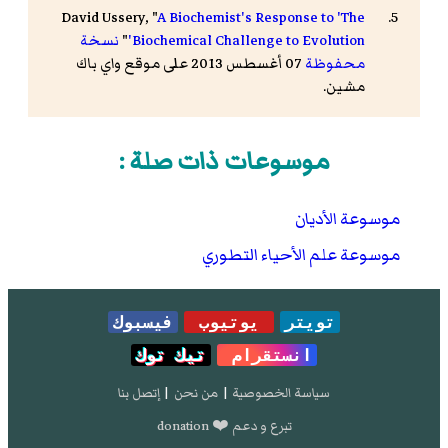
David Ussery, "
A Biochemist's Response to 'The
Biochemical Challenge to Evolution'
"
نسخة
محفوظة
07 أغسطس 2013 على موقع واي باك
مشين.
موسوعات ذات صلة :
موسوعة الأديان
موسوعة علم الأحياء التطوري
تويتر
يوتيوب
فيسبوك
انستقرام
تيك توك
سياسة الخصوصية
|
من نحن
|
إتصل بنا
تبرع و دعم ❤️ donation