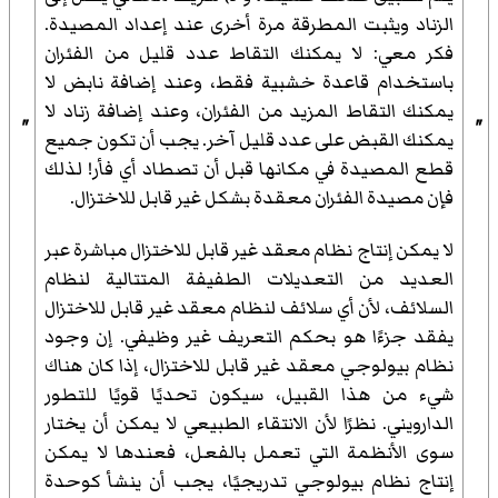
الزناد ويثبت المطرقة مرة أخرى عند إعداد المصيدة.
فكر معي: لا يمكنك التقاط عدد قليل من الفئران
باستخدام قاعدة خشبية فقط، وعند إضافة نابض لا
يمكنك التقاط المزيد من الفئران، وعند إضافة زناد لا
"
"
يمكنك القبض على عدد قليل آخر. يجب أن تكون جميع
قطع المصيدة في مكانها قبل أن تصطاد أي فأر! لذلك
فإن مصيدة الفئران معقدة بشكل غير قابل للاختزال.
لا يمكن إنتاج نظام معقد غير قابل للاختزال مباشرة عبر
العديد من التعديلات الطفيفة المتتالية لنظام
السلائف، لأن أي سلائف لنظام معقد غير قابل للاختزال
يفقد جزءًا هو بحكم التعريف غير وظيفي. إن وجود
نظام بيولوجي معقد غير قابل للاختزال، إذا كان هناك
شيء من هذا القبيل، سيكون تحديًا قويًا للتطور
الدارويني. نظرًا لأن الانتقاء الطبيعي لا يمكن أن يختار
سوى الأنظمة التي تعمل بالفعل، فعندها لا يمكن
إنتاج نظام بيولوجي تدريجيًا، يجب أن ينشأ كوحدة