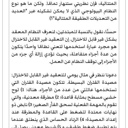
المتتالية، فإن نظريتي ستنهار تمامًا. ولكن ما هو نوع
النظام البيولوجي الذي لا يمكن تشكيله عبر "العديد
من التعديلات الطفيفة المتتالية"؟)
حسنًا، نقول بالنسبة للمبتدئين، لنعرف النظام المعقد
بشكل غير قابل للاختزال. إن التعقيد غير القابل للاختزال
هو مجرد عبارة استخدمها لتعني نظامًا واحدًا يتكون
من عدة أجزاء متفاعلة، بحيث تؤدي إزالة أي جزء من
الأجزاء إلى توقف النظام عن العمل.
دعونا ننظر في مثال يومي للتعقيد غير القابل للاختزال:
مصيدة الفئران البسيطة. تتكون مصيدة الفئران التي
تستخدمها عائلتي من عدد من الأجزاء. هناك: 1) لوح
خشبي مسطح بمثابة قاعدة؛ 2) مطرقة معدنية، والتي
تقوم بالمهمة الفعلية لسحق الفأر الصغير؛ 3) نابض ذو
نهايات ممتدة للضغط على القاعدة والمطرقة عند
إعداد المصيدة؛ 4) الزناد الحساس الذي ينطلق عندما
يتم تطبيق ضغط طفيف، و 5) شريط معدني يصل إلى