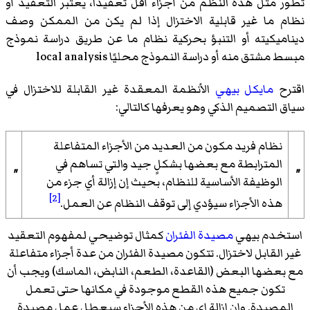
تطور مثل هذه النظم من أجزاء أقل تعقيدًا، يعتبر التعقيد أو
نظام ما غير
قابلية الاختزال
إذا لم يكن من الممكن وصف
ديناميكيته أو التنبؤ بحركية نظام ما عن طريق دراسة نموذج
مبسط مشتق منه أو دراسة النموذج محليًا local analysis
اقترح
مايكل بيهي
الأنظمة المعقدة غير القابلة للاختزال في
سياق التصميم الذكي وهو يعرفها كالتالي:
نظام فريد مكون من العديد من الأجزاء المتفاعلة
المترابطة مع بعضها بشكلٍ جيد والتي تساهم في
"
"
الوظيفة الأساسية للنظام، بحيث إن إزالة أي جزء من
[2]
هذه الأجزاء سيؤدي إلى توقف النظام عن العمل.
استخدم بيهي
مصيدة الفئران
كمثال توضيحي لمفهوم التعقيد
غير القابل لاختزال. تتكون مصيدة الفئران من عدة أجزاء متفاعلة
مع بعضها البعض (القاعدة، الطعم، النابض، الماسك) ويجب أن
تكون جميع هذه القطع موجودة في مكانها حتى تعمل
المصيدة. وإن إزالة إي من هذه الأجزاء سيعطل عمل مصيدة