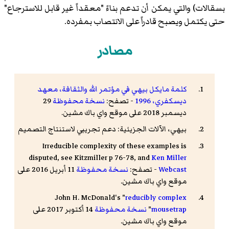
بسقالات) والتي يمكن أن تدعم بناءً "معقداً غير قابل للاسترجاع"
حتى يكتمل ويصبح قادراً على الانتصاب بمفرده.
مصادر
كلمة مايكل بيهي في مؤتمر الله والثقافة، معهد
ديسكفري، 1996
- تصفح:
نسخة محفوظة
29
ديسمبر 2018 على موقع واي باك مشين.
بيهي، الآلات الجزيئية: دعم تجريبي لاستنتاج التصميم
Irreducible complexity of these examples is
disputed, see Kitzmiller p 76-78, and
Ken Miller
Webcast
- تصفح:
نسخة محفوظة
11 أبريل 2016 على
موقع واي باك مشين.
John H. McDonald's "
reducibly complex
mousetrap
"
نسخة محفوظة
14 أكتوبر 2017 على
موقع واي باك مشين.