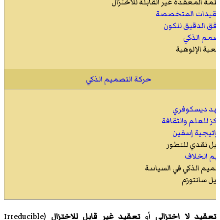
نظمة المعقدة غير القابلة للاختزال
عقيدات المتخصصة
وافق الدقيق للكون
صمم الذكي
اقعية الإلوهية
حركة التصميم الذكي
د ديسكوفري
ركز للعلم والثقافة
راتيجية إسفين
يل نقدي للتطور
يم الخلاف
صميم الذكي في السياسة
يل سانتورَم
تعقيد لا اختزالي
أو
تعقيد غير قابل للاختزال
(
Irreducible