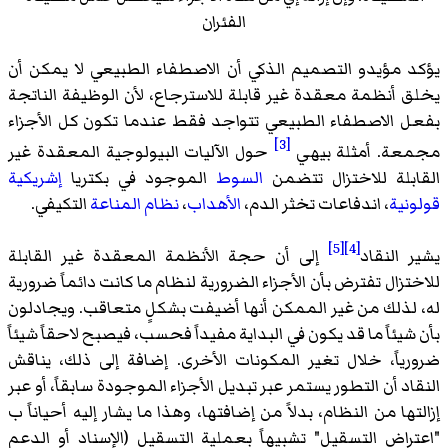
الفئران
يؤكد مؤيدو التصميم الذكي أن الاصطفاء الطبيعي لا يمكن أن
يخلق أنظمة معقدة غير قابلة للاسترجاع، لأن الوظيفة الناتجة
بفعل الاصطفاء الطبيعي تتواجد فقط عندما تكون كل الأجزاء
[3]
مجمعة. أمثلة بيهي
حول الآليات البيولوجية المعقدة غير
القابلة للاختزال تتضمن
السوط
الموجود في بكتريا
إشريكية
قولونية
، اندفاعات تخثر الدم،
الأهداب
،
نظام المناعة
التكيفي.
[5]
[4]
يشير النقاد
إلى أن حجة الأنظمة المعقدة غير القابلة
للاختزال تفترض بأن الأجزاء الضرورية لنظام ما كانت دائماً ضرورية
له، لذلك من غير الممكن أنها أضيفت بشكلٍ متعاقب. ويجادلون
بأن شيئاً ما قد يكون في البداية مفيداً فحسب، فيصبح لاحقاً شيئاً
ضرورياً، خلال تغير المكونات الأخرى. إضافة إلى ذلك، يناقش
النقاد أن التطور يستمر عبر تبديل الأجزاء الموجودة سابقاً، أو عبر
إزالتها من النظام، بدلاً من إضافتها، وهذا ما يشار إليه أحياناً ب
"اعتراض التسقيل" تشبيهاً بعملية التسقيل (الإسناد أو الدعم