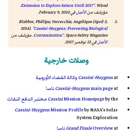
. Wired.
Extension to Explore Saturn Until 2017"
مؤرشف من
الأصل
في February 9, 2010.
Blabber, Phillipa; Verrecchia, Angélique (April 3,
2014).
"Cassini-Huygens: Preventing Biological
Space Safety Magazine
.
Contamination"
. مؤرشف من
الأصل
في 12 نوفمبر 2017
.
Bailey, Frederick; Rabstejnek, Paul.
"Cassini Mission
. Oglethorpe University. مؤرشف من
and Results"
وصلات خارجية
الأصل
في 19 فبراير 2008.
Pappalardo, Bob; Spiker, Linda (March 15, 2009).
at
Cassini-Huygens
وكالة الفضاء الأوروبية
"Cassini Proposed Extended-Extended Mission
at
main page
Cassini-Huygens
ناسا
(XXM)"
( كتاب إلكتروني PDF )
. Lunar and Planetary
Institute. مؤرشف من
الأصل
( كتاب إلكتروني PDF )
في 18
by the
Mission Homepage
Cassini
مختبر الدفع النفاث
يوليو 2012.
Cassini-Huygens
Mission Profile
by NASA's Solar
Okutsu, Masataka, et al. "Cassini End-of-Life
System Exploration
Escape Trajectories to the Outer Planets (AAS 07-
258)." ADVANCES IN THE ASTRONAUTICAL
at
Overview
Grand Finale
ناسا
SCIENCES 129.1 (2008): 117.