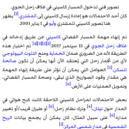
تصوير فني لدخول المسبار كاسيني في غلاف زحل الجوي.
[1]
كان أحد الاحتمالات هو إعادة إرسال كاسيني إلى
المشتري
.
يظهر
هنا تصوير كاسيني للمشتري
وآيو
في 1 يناير 2001.
تم إنهاء مهمة المسبار الفضائي
كاسيني
عن طريق إدخاله في
[4]
[3]
[2]
[1]
غلاف زحل الجوي
في 15 سپتمبر 2017.
تم اختيار هذه
الطريقة لأنه من الضروري ضمان
الحماية
ومنع
التلوث البيولوجي
لأي من أقمار زحل التي يُعتقد الآن أنها يمكن أن تكون
صالحة
[5]
للسكن
.
العوامل التي يمكن أن تؤثر على طريقة إنهاء المهمة
هي مقدار وقود الصواريخ الذي تبقى، وصحة المسبار الفضائي،
[6]
وتمويل العمليات على الأرض.
بعض الاحتمالات لمراحل كاسيني اللاحقة كانت
كبح هوائي
في
[6]
[6]
المدار حول
تيتان
،
وترك نظام زحل،
أو طيران قريب/أو تغيير
[6]
مداره.
على سبيل المثال، كان يمكن أن يجمع بيانات
الريح
[1]
الشمسية
في
مدار شمسي المركز
.