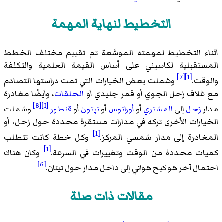
التخطيط لنهاية المهمة
أثناء التخطيط لمهمته الموسَّعة تم تقييم مختلف الخطط
المستقبلية لكاسيني على أساس القيمة العلمية والتكلفة
[7]
[1]
والوقت.
وشملت بعض الخيارات التي تمت دراستها التصادم
مع غلاف زحل الجوي أو قمر جليدي أو
الحلقات
، وأيضًا مغادرة
[8]
[1]
مدار
زحل
إلى
المشتري
أو
أورانوس
أو
نپتون
أو
قنطور
.
وشملت
الخيارات الأخرى تركه في مدارات مستقرة محددة حول زحل، أو
[1]
المغادرة إلى مدار شمسي المركز.
وكل خطة كانت تتطلب
[1]
كميات محددة من الوقت وتغييرات في السرعة.
وكان هناك
[6]
احتمال آخر هو كبح هوائي إلى داخل مدار حول تيتان.
مقالات ذات صلة