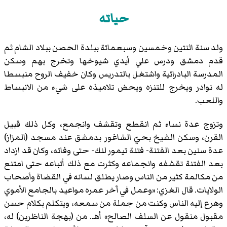
حياته
ولد سنة اثنتين وخمسين وسبعمائة ببلدة الحصن ببلاد الشام ثم
قدم دمشق ودرس علي أيدي شيوخها وتخرج بهم وسكن
المدرسة البادرائية واشتغل بالتدريس وكان خفيف الروح منبسطا
له نوادر ويخرج للتنزه ويحض تلاميذه على شيء من الانبساط
واللعب.
وتزوج عدة نساء ثم انقطع وتقشف وانجمع، وكل ذلك قبيل
القرن، وسكن الشيخ بحيّ الشاغور بدمشق عند مسجد (المزاز)
عدة سنين بعد الفتنة- فتنة تيمور لنك- حتى وفاته، وكان قد ازداد
بعد الفتنة تقشفه وانجماعه وكثرت مع ذلك أتباعه حتى امتنع
من مكالمة كثير من الناس وصار يطلق لسانه في القضاة وأصحاب
الولايات. قال الغزي: «وعمل في آخر عمره مواعيد بالجامع الأموي
وهرع إليه الناس وكنت من جملة من سمعه، ويتكلم بكلام حسن
مقبول منقول عن السلف الصالح» أهـ. من (بهجة الناظرين) له،