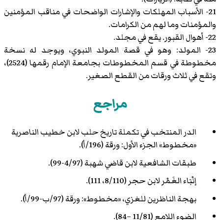
21- الأسباب المهلكات والإشارات الواضحات في مناقب المؤمنين
والمؤمنات وما لهم من الكرامات.
22- أهوال القبور. يقع في مجلد.
23- المولد: وهو في قصة المولد النبوي، ويوجد له نسخة
مخطوطة في قسم المخطوطات بجامعة الإمام رقمها (2524)،
وتقع في ثلاث ورقات من القطع الصغير.
مراجع
الدر المنتخب في تكملة تاريخ حلب لابن خطيب الناصرية
«مخطوط» الجزء الأول: ورقة (196/أ).
طبقات الشافعية لابن قاضي شهبة (4/97-99).
إنْبَاء الغَمْر لابن حجر (8/110، 111).
بهجة الناظرين للغزي، «مخطوط»: ورقة (97/ب-99/أ).
الضوء اللامع (11/81 –84).