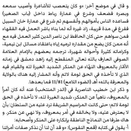
و قال في موضع آخر: «و كان يتعصب للأشاعرة وأصيب سمعه
وبصره فضعف وشرع في عمارة رباط داخل (باب الصغير)
فساعده الناس بأموالهم وأنفسهم ثم شرع في عمارة خان السبيل
ففرغ في مدة قريبة، زاد غيره أنه لما بناه باشر العمل فيه الفقهاء
فمن سواهم حتى كان الحافظ ابن ناصر الدين كثير العمل فيه مع
أنه ممن كان يضع من مقداره لرميه إياه باعتقاد مسائل ابن تيمية،
وكراماته كثيرة وأحواله شهيرة، ترجمه بعضهم بالإمام العلامة
الصوفي العارف بالله تعالى المنقطع إليه زاهد دمشق في زمانه
الأمّار بالمعروف النهّاء عن المنكر الشديد الغيرة لله والقيام فيه
الذي لا تأخذه في الحق لومة لائم وأنه المشار إليه هناك بالولاية
والمعرفة بالله» أهـ (الضوء اللامع) 11/81 فما بعدها.
و ذكر ابن خطيب الناصرية في (الدر المنتخب) عنه أنه كان آمراً
بالمعروف، ناهياً عن المنكر، شديد الغيرة لله، لا تأخذه في الحق
لومة لائم؛ حتى كانت المراسيم الشريفة ترد عليه من السلطان: بأن
لا يعترض عليه، ولا يخالفه في أمر بمعروف، ولا نهي عن منكر. و
هاك طرفا من النماذج الناطقة بإنكاره على المنكر وأصحابه:
أ- يقول في كتابه (قمع النفوس): «و قد آن لنا أن نذكر صفات أمرائنا