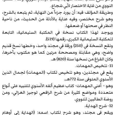
النووي من غاية الاختصار لأبي شجاع.
وطريقة المؤلف فيه: أن يورد جزءاً من النهاية، ثم يتبعه بالشرح،
وهو شرح مختصر، وفيه عناية بالأدلة من الحديث، من ناحية
النظر في صحتها أو ضعفها.
ويوجد لهذا الكتاب نسخة في المكتبة السليمانية، التابعة
للمكتبة السليمانية الكبرى، رقمها (519).
وتقع النسخة في (250) ورقة في مجلد واحد، وخطها نسخ قديم
واضح، وهي مقابلة ومصححة مرتين كما هو مكتوب بآخرها،
وكان الفراغ من نسخها سنة (820) هـ.
11- تلخيص المهمات.
يقع في مجلدين، وهو تلخيص لكتاب (المهمات) لجمال الدين
الأسنوي المتوفى سنة 772هــ.
وهو – أعني المهمات- كتاب عظيم ألفه الأسنوي للتنبيه على أنواع
متعددة ومواضع كثيرة من شرح الرافعي لوجيز الغزالي، ومن
روضة الطالبين للنووي.
12- شرح الهداية.
ويقع في مجلد، وهو شرح لكتاب اسمه: (الهداية إلى أوهام