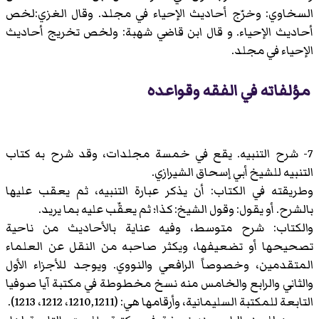
السخاوي: وخرّج أحاديث الإحياء في مجلد. وقال الغزي:لخص
أحاديث الإحياء. و قال ابن قاضي شهبة: ولخص تخريج أحاديث
الإحياء في مجلد.
مؤلفاته في الفقه وقواعده
7- شرح التنبيه. يقع في خمسة مجلدات، وقد شرح به كتاب
التنبيه للشيخ أبي إسحاق الشيرازي.
وطريقته في الكتاب: أن يذكر عبارة التنبيه، ثم يعقب عليها
بالشرح. أو يقول: وقول الشيخ: كذا؛ ثم يعقّب عليه بما يريد.
والكتاب: شرح متوسط، وفيه عناية بالأحاديث من ناحية
تصحيحها أو تضعيفها، ويكثر صاحبه من النقل عن العلماء
المتقدمين، وخصوصاً الرافعي والنووي. ويوجد للأجزاء الأول
والثاني والرابع والخامس منه نسخ مخطوطة في مكتبة آيا صوفيا
التابعة للمكتبة السليمانية، وأرقامها هي: (1210,1211، 1212، 1213).