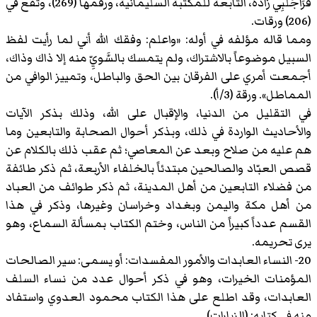
قَرَاجَلَبِي زاده، التابعة للمكتبة السليمانية، ورقمها (269)، وتقع في
(206) ورقات.
ومما قاله مؤلفه في أوله: «واعلم: وفقك الله أني لما رأيت لفظ
السبيل موضوعاً بالاشتراك، ولم يتمسك بالسَّويِّ منه إلا ذاك وذاك،
أجمعت أمري على الفرقان بين الحق والباطل، وتمييز الوافي من
المماطل». ورقة (3/أ).
في التقليل من الدنيا، والإقبال على الله، وذلك بذكر الآيات
والأحاديث الواردة في ذلك، وبذكر أحوال الصحابة والتابعين وما
هم عليه من صلاح وبعد عن المعاصي؛ ثم عقب ذلك بالكلام عن
قصص العبّاد والصالحين مبتدئاً بالخلفاء الأربعة، ثم ذكر طائفة
من فضلاء التابعين من أهل المدينة، ثم ذكر طوائف من العباد
من أهل مكة واليمن وبغداد وخراسان وغيرها، وذكر في هذا
القسم عدداً كبيراً من الناس، وختم الكتاب بمسألة السماع، وهو
يرى تحريمه.
20- النساء العابدات والأمور المفسدات: أو يسمى: سير الصالحات
المؤمنات الخيرات، وهو في ذكر أحوال عدد من نساء السلف
العابدات، وقد اطلع على هذا الكتاب محمود العدوي واستفاد
منه في كتابه: (الزيارات).