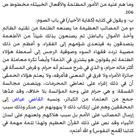
وما هم عليه من الأمور المظلمة والأفعال الخبيثة» مخطوط ص
106.
ب- و يقول في كتابه (كفاية الأخيار) في باب الصوم:
«و من المصائب العظيمة ما يصنعه الظلمة من تقليد الظالم
وأخذ الأموال بالباطل ثم يصنعون بذلك شيئاً من الأطعمة
يتصدقون به فيتعدى شؤمهم إلى الفقراء. و أعظم من ذلك
مصيبة تردد فقهاء السوء وصوفية الرجس إلى أسمطة هؤلاء
الظلمة ثم يقولون هو يشتري في الذمة؟ وأيضاً تكره معاملة من
أكثر ماله حرام، و الذي في شرح مسلم أنه حرام. و فرض المسألة في
جائزة الأمراء ولا فرق في المعنى فأعرفه، ولا يعلم هؤلاء الحمقى
أن في ذلك إغراء على تعاطي المحرمات، ويتضمن مجالسة
الفسقة: و هي حرام على وجه المؤانسة بلا خلاف، وقد عدّها
جمع من العلماء من الكبائر، ونسبه
القاضي عياض
إلى
المحققين وهم على ارتكاب ذلك لا ينهونهم عن منكر وذلك سبب
إرسال المصائب على الأمم بل سبب هلاكهم ولعنهم على لسان
الأنبياء وقد نص على ذلك القرآن العظيم ولهذا تتمة مهمة في
كتابنا (قمع النفوس) و الله أعلم».