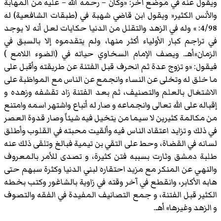
ويقول عنه في موضع آخر: «وكان – رحمه الله – عليه من المهابة
والأنس الكثير« ويقول ابن قاضي شهبة في (طبقات الشافعية) له
4/98: » وله في الزهد والتقلل من الدنيا حكايات لعل أنه لا يوجد
في تراجم كبار الأولياء أكثر منها، ولم يتقدموه إلا بالسبق في
الزمان»أهـ. ويصف الإمام السخاوي حياته في (الضوء اللامع )
فيقول: «و تزوج عدة ثم انحرف قبل الفتنة عن طريقته وأقبل على
ما خلق له وتخلى عن النساء وانجمع عن الناس مع المواظبة على
الاشتغال بالعلم والتصنيف، ثم بعد الفتنة زاد تقشفه وزهده و
إقباله على الله تعالى وانجماعه و صار له أتباع واشتهر اسمه وامتنع
من مكالمة كثيرين لا سيما من يتخيل فيه شيئاً وصار قدوة العصر
في ذلك و تزايد اعتقاد الناس فيه وألقيت محبته في القلوب وأطلق
لسانه في القضاة، وحط على التقي بن تيمية فبالغ وتلقى ذلك عنه
طلبة دمشق وثارت بسببه فتن كثيرة، و تصدى للأمر بالمعروف
والنهي عن المنكر مع مزيد احتقاره لبني الدنيا وكثرة سبهم حتى
هابه الأكابر، وانقطع في آخر وقته في زاوية بالشاغور وكتب بخطه
الكثير قبل الفتنة، و جمع التصانيف المفيدة في الفقه والتصوف
و الزهد وغيرها» أهـ.