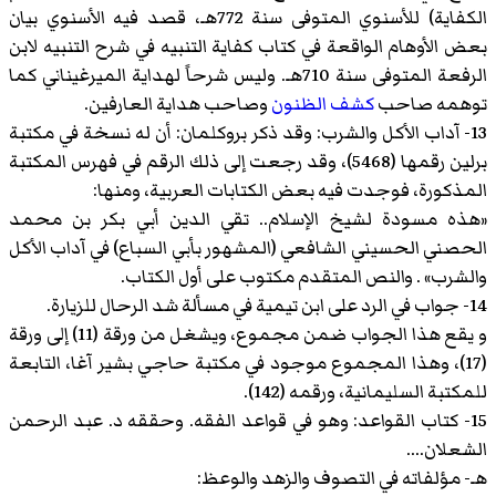
الكفاية) للأسنوي المتوفى سنة 772هـ، قصد فيه الأسنوي بيان
بعض الأوهام الواقعة في كتاب كفاية التنبيه في شرح التنبيه لابن
الرفعة المتوفى سنة 710هـ. وليس شرحاً لهداية الميرغيناني كما
توهمه صاحب
كشف الظنون
وصاحب هداية العارفين.
13- آداب الأكل والشرب: وقد ذكر بروكلمان: أن له نسخة في مكتبة
برلين رقمها (5468)، وقد رجعت إلى ذلك الرقم في فهرس المكتبة
المذكورة، فوجدت فيه بعض الكتابات العربية، ومنها:
«هذه مسودة لشيخ الإسلام.. تقي الدين أبي بكر بن محمد
الحصني الحسيني الشافعي (المشهور بأبي السباع) في آداب الأكل
والشرب» . والنص المتقدم مكتوب على أول الكتاب.
14- جواب في الرد على ابن تيمية في مسألة شد الرحال للزيارة.
و يقع هذا الجواب ضمن مجموع، ويشغل من ورقة (11) إلى ورقة
(17)، وهذا المجموع موجود في مكتبة حاجي بشير آغا، التابعة
للمكتبة السليمانية، ورقمه (142).
15- كتاب القواعد: وهو في قواعد الفقه. وحققه د. عبد الرحمن
الشعلان....
هـ- مؤلفاته في التصوف والزهد والوعظ: