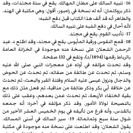
16- تنبيه السالك على مظان المهالك. يقع في ستة مجلدات، وقد
ذكر بروكلمان: أنه له نسخة في رامبور، أقول: وهي مكتبة في الهند.
والظاهر أنه قد ألف هذا الكتاب قبل دفع الشبه؛
لأنه أحال في دفع الشبه على تنبيه السالك.
17- تأديب القوم. يقع في مجلد.
18- قمع النفوس ورقية المأيوس. يقع في مجلد، وقد اطّلع د. عبد
الرحمن الشعلان على نسخة منه موجودة في الخزانة العامة
بالرباط رقمها (1894/د)، وتقع في 132 صفحة.
وقد تحدث مؤلفه في أوله عن معجزات النبي صلى الله عليه
وسلم، ثم تحدث عن طائفة من صفاته، ثم تحدث عن الحوض
والدجال ونزول عيسى عليه السلام وفتنة القبر والبعث، ثم تحدث
عن خلافة أبي بكر وذكر طائفة من مناقبة، ثم فعل مثل ذلك مع
بقية الخلفاء الأربعة، ثم تحدث عمن بعدهم، وعقب على ذلك
بالنصيحة لولاة الأمور. وقد ذكر مؤلفه في آخره: أنه جمعه
بالقدس، وأنه فرغ من تأليفه في يوم الخميس العشر الأخير من
شوال سنة سبع وثمانمائة. 19- سير السالك في أسنى المسالك.
يقول الشعلان: وقد اطلعت على نسخة منه موجودة في مكتبة