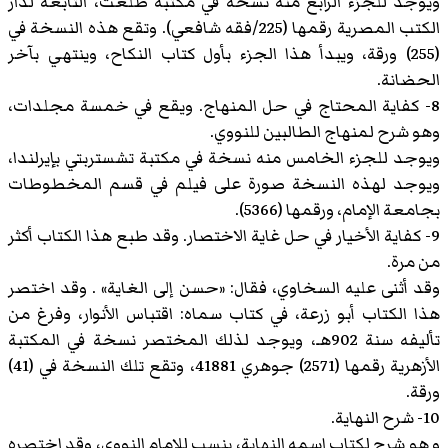
ويوجد للجزء الرابع منه نسخة في مكتبة طلعت، التابعة لدار
الكتب المصرية رقمها (225/فقه شافعي). وتقع هذه النسخة في
(255) ورقة، ويبدأ هذا الجزء بأول كتاب النكاح، وينتهي بآخر
الحضانة.
8- كفاية المحتاج في حل المنهاج. ويقع في خمسة مجلدات،
وهو شرح لمنهاج الطالبين للنووي.
ويوجد للجزء الخامس منه نسخة في مكتبة تشستربتي بإيرلندا،
ويوجد لهذه النسخة صورة على فيلم في قسم المخطوطات
بجامعة الإمام، ورقمها (5366).
9- كفاية الأخيار في حل غاية الاختصار. وقد طبع هذا الكتاب أكثر
من مرة.
وقد أثنى عليه السخاوي، فقال: «حسن إلى الغاية» . وقد اختصر
هذا الكتاب أبو زرعة، في كتاب سماه: اقتباس الأنوار، وفرغ من
تأليفه سنة 902هـ، ويوجد لذلك المختصر نسخة في المكتبة
الأزهرية رقمها (2571) جوهري 41881، وتقع تلك النسخة في (41)
ورقة.
10- شرح النهاية.
و هو شرح لكتاب اسمه النهاية، ينسب للإمام النووي، وقد اختصره