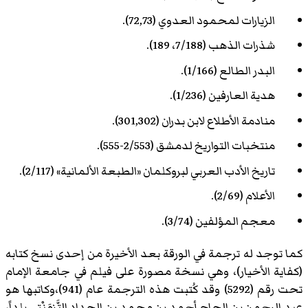
الزيارات لمحمود العدوي (72,73).
شذرات الذهب (7/188، 189).
البدر الطالع (1/166).
هدية العارفين (1/236).
منادمة الأطلاع لابن بدران (301,302).
منتخبات التواريخ لدمشق (2/553-555).
تاريخ الأدب العربي لبروكلمان «الطبعة الألمانية» (2/117).
الأعلام (2/69).
معجم المؤلفين (3/74).
كما توجد له ترجمة في الورقة بعد الأخيرة من إحدى نسخ كتابه
(كفاية الأخيار)، وهي نسخة مصورة على فيلم في جامعة الإمام
تحت رقم (5292) وقد كُتبت هذه الترجمة عام (941)،وكاتبها هو
عبد الرحمن بن الحاج أحمد بن محمد بن الحداد التَّزمَنْتِي بلداً،