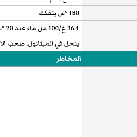
180 °س يتفكك
36.4 غ/100 مل ماء عند 20 °س
ينحل في الميثانول. صعب الانح
المخاطر