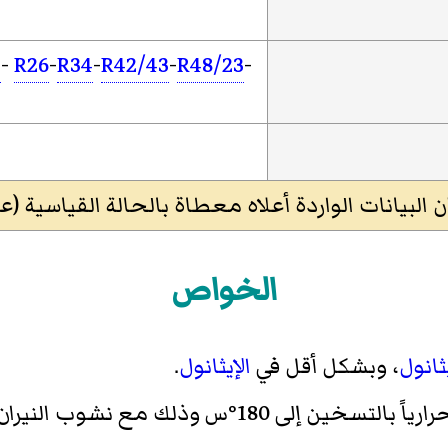
5
-
R26
-
R34
-
R42/43
-
R48/23
-
 الواردة أعلاه معطاة بالحالة القياسية (عند 25 °س و 100 كيلوباسك
الخواص
ثانول
، وبشكل أقل في
الإيثانول
.
ذلك مع نشوب النيران وتشكل دخان كثيف.