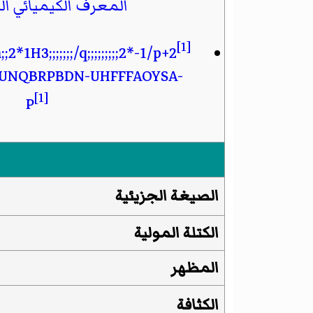
المعرف الكيميائي ال
[1]
*1H3;;;;;;;/q;;;;;;;;;2*-1/p+2
UNQBRPBDN-UHFFFAOYSA-
[1]
P
الصيغة الجزيئية
الكتلة المولية
المظهر
الكثافة