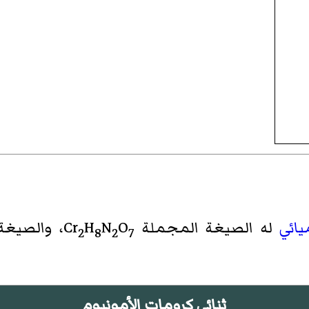
ائي
له الصيغة المجملة Cr
O
N
H
، والصيغة 
2
8
2
7
ثنائي كرومات الأمونيوم