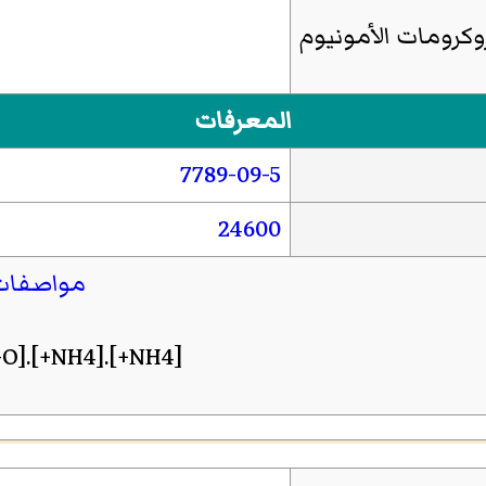
وكرومات الأمونيوم
المعرفات
7789-09-5
24600
مواصفات 
[NH4+].[NH4+].[O-][Cr](=O)(=O)O[Cr](=O)(=O)[O-]