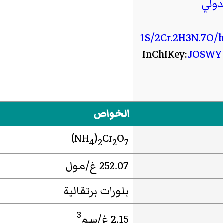
دولي
1S/2Cr.2H3N.7O/h;;2
InChIKey:
JOSWY
الخواص
)
NH
)
Cr
O
4
2
2
7
252.07 غ/مول
بلورات برتقالية
3
2.15 غ/سم