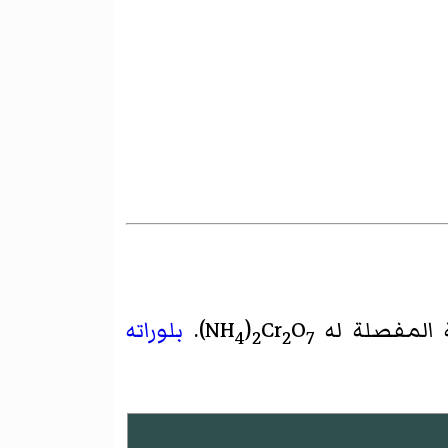
المفصلة له NH
O
Cr
)
).
بلوراته
4
2
2
7