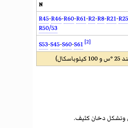
N
R45
-
R46
-
R60
-
R61
-
R2
-
R8
-
R21
-
R2
R50/53
[2]
S53
-
S45
-
S60
-
S61
ال)