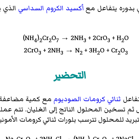
ي بدوره يتفاعل مع
أكسيد الكروم السداسي
الذي 
(NH
)
Cr
O
→ 2NH
+ 2CrO
+ H
O
4
2
2
7
3
3
2
2CrO
+ 2NH
→ N
+ 3H
O + Cr
O
3
3
2
2
2
3
التحضير
تفاعل
ثنائي كرومات الصوديوم
مع كمية مضاعفة
ثم تسخين المحلول الناتج إلى الغليان. تتم عملي
بريد للمحلول تترسب بلورات ثنائي كرومات الأموني