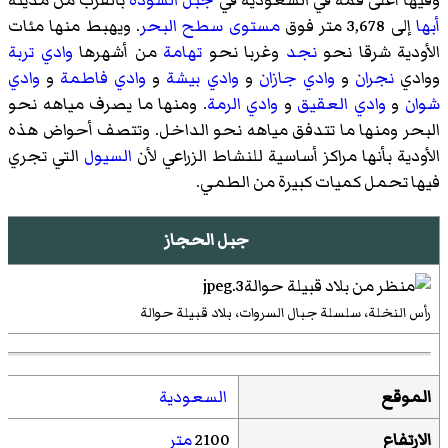
أبها
إلى 3,678 متر فوق
مستوى سطح البحر
. ويهبط منها مئات
الأودية شرقا نحو
نجد
وغربا نحو
تهامة
من أشهرها
وادي تربة
ووادي
نجران
و
وادي جازان
و
وادي بيشة
و
وادي فاطمة
و
وادي
شوان
و
وادي العقيق
و
وادي الرمة
. ومنها ما يصرف مياهه نحو
البحر ومنها ما تتدفق مياهه نحو الداخل. وتتصف أحواض هذه
الأودية بأنها مراكز أساسية للنشاط الزراعي لأن
السيول
التي تجري
فيها تحمل كميات كبيرة من الطمي.
جبل الحجاز
رأس النخلة، سلسلة جبال السروات، بلاد قبيلة حوالة
الموقع
السعودية
الارتفاع
2100
متر