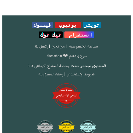
تويتر
يوتيوب
فيسبوك
انستقرام
تيك توك
سياسة الخصوصية
|
من نحن
|
إتصل بنا
تبرع و دعم ❤️ donation
المحتوى مرخص تحت
رخصة المشاع الإبداعي 3.0
شروط الإستخدام
|
إخلاء المسؤولية