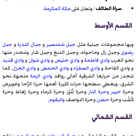
سراة الطائف
: وتطل على
مكة المكرمة
.
القسم الأوسط
وبها مجموعات جبلية مثل
جبل شمنصير
و
جبال الندره
و
جبل
رضوى
وجبل رال وماحوله، وجبل الدبغ وجبل شار. وتنحدر منها
نحو الغرب
وادي فاطمة
و
وادي خليص
و
وادي شوان
و
وادي قديد
و وادي القاحة و
وادي الصفراء
و
وادي الحمض
و
وادي الجزل
. كما
تنحدر من حرارها الشرقية أعالي روافد
وادي الرمة
متجهة نحو
الشرق، ويغطي سطحها حرات كثيرة أهمها حرتا الرَّحا وعويرض
وحرة
خيبر
وحرة النار
وحرة لُنَيِّر وحرة كرماء وحرة رُهاط وحرة
كُشُب وحرة
حضن
وحرة النواصف
والبقوم
.
القسم الشمالي
ويسمى القسم الشمالي من
جبال السروات
باسم
جبال مدين
تقع