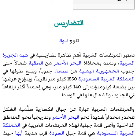
التضاريس
ثلوج
تبوك
تعتبر المرتفعات الغربية أهم ظاهرة تضاريسية في
شبه الجزيرة
العربية
، وتمتد بمحاذاة
البحر الأحمر
من
العقبة
شمالاً حتى
جنوب
الجمهورية اليمنية
من
صنعاء
جنوباً، ويبلغ طولها في
المملكة العربية السعودية
1550 كيلو متر تقريباً، ويتراوح عرضها
بين بضعة كيلومترات إلى 140 كيلو متر، وهي إجمالاً أكثر ارتفاعاً
في الجنوب والشمال عنها في الوسط.
والمرتفعات الغربية عبارة عن جبال انكسارية سلَّمية الشكل
تنحدر انحداراً شديداً نحو
البحر الأحمر
وتدريجياً نحو المناطق
الداخلية وأعلى قمة جبلية لهذه المرتفعات الغربية في
المملكة
العربية السعودية
هي قمة جبل
السودة
قرب مدينة
أبها
حيث