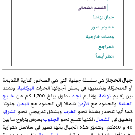
القسم الشمالي
جبال تهامة
معرض صور
وصلات خارجية
المراجع
انظر أيضاً
جبال الحجاز
هي سلسلة جبلية التي هي الصخور النارية القديمة
أو المتحوّلة وتغطيها في بعض أجزائها الحرات
البركانية
. وتمتد
بين إقليم
تهامة
وإقليم
نجد
بطول يبلغ 1,700 كم من
خليج
العقبة
والحدود مع
الأردن
شمالا إلى الحدود مع
اليمن
جنوبًا.
كما أنها تنحدر بشدة نحو
الغرب
وبشكل تدريجي نحو
الشرق
،
وتضيق في
الشمال
، لكنها تتسع نحو
الجنوب
بعرض يتراوح ما بين
40 و 240كم. وتتميّز هذه الجبال بأنها تسير في سلاسل متوازية
وفيها أعلى قمة في السعودية في
جبل السودة
بالقرب من مدينة