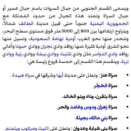
ويسمى القسم الجنوبي من جبال السروات باسم جبال عسير أو
جبال السراة وتمتد هذه الجبال من حدود المملكة مع
الجمهورية اليمنية
جنوباً حتى قبيل مدينة
الطائف
شمالاً،
ويتراوح ارتفاعها بين 800 إلى 3000 متر فوق مستوى سطح البحر،
وتنحدر منها نحو الغرب
أودية تهامة السعودية
، وتسيل منها
نحو الشرق أودية كثيرة منها روافد وادي
نجران
ووادي
حبونا
وأعالي
روافد
وادي الدواسر
مثل وادي
تثليث
ووادي بيشة
ووادي
رنية
ووادي
تربة
. وينقسم هذا القسم إلى خمسة فروع رئيسة هي:
سراة عنز
: وتطل على مدينة
أبها
وشرقها في
سراة عبيدة
.
سراة
الحَجْر
.
سراة بلقرن
، وناه وبنو الخالد
.
سراة
زهران ودوس
وغامد
والحر
.
سراة
بني مالك
،
بجيلة
.
سراة بني شبابة وعدوان
: وتطل على
الليث
ومركوب
ويلملم
.