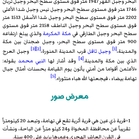
البحر وجبل القهر 1947 متر فوق مستوى سطح البحر وجبل تربان
1746 متر فوق مستوى سطح البحر وجبل نيس وجبل شدا الأعلى
2202 متر فوق مستوى سطح البحر وجبل شدا الأسفل 1513 متر
فوق مستوى سطح البحر وجبل الناطف 2158 متر فوق مستوى
سطح البحر وجبل الطارقي في
مكة المكرمة
والذي يبلغ ارتفاعه
900 متر فوق مستوى سطح البحر، وجبل ضجنان بين مكة
[3]
[2]
[1]
والمدينة،
وجبل ثافل
قرب المدينة المنورة،
وجبل العرج
[4]
الذي بين مكة والمدينة.
وقد أشار لها
النبي محمد
بقوله:
«
لأعلمن أقواما من أمتي يأتون يوم القيامة بحسنات أمثال جبال
[5]
تهامة بيضاء ، فيجعلها الله هباء منثورا
».
معرض صور
1=قرية ذي عين هي قرية أثرية تقع في تهامة، وتبعد 20 كيلومتراً
تقريباً عن محافظة المخواة و24 كيلو متراً عن الباحة، ونشأت
في القرن العاشر الهجري وعمرها يزيد على 400 سنة.